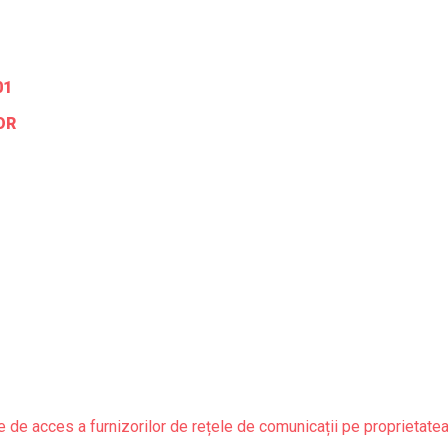
01
OR
 de acces a furnizorilor de rețele de comunicații pe proprietatea