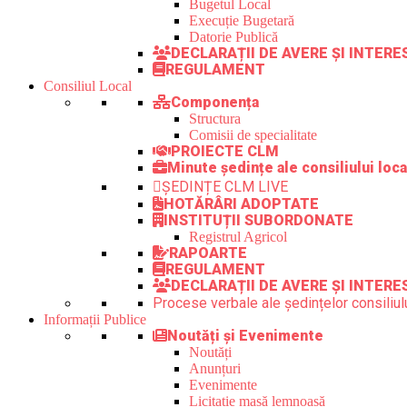
Bugetul Local
Execuție Bugetară
Datorie Publică
DECLARAȚII DE AVERE ȘI INTER
REGULAMENT
Consiliul Local
Componența
Structura
Comisii de specialitate
PROIECTE CLM
Minute ședințe ale consiliului loca
ȘEDINȚE CLM LIVE
HOTĂRÂRI ADOPTATE
INSTITUȚII SUBORDONATE
Registrul Agricol
RAPOARTE
REGULAMENT
DECLARAȚII DE AVERE ȘI INTERE
Procese verbale ale ședințelor consiliulu
Informații Publice
Noutăți și Evenimente
Noutăți
Anunțuri
Evenimente
Licitație masă lemnoasă