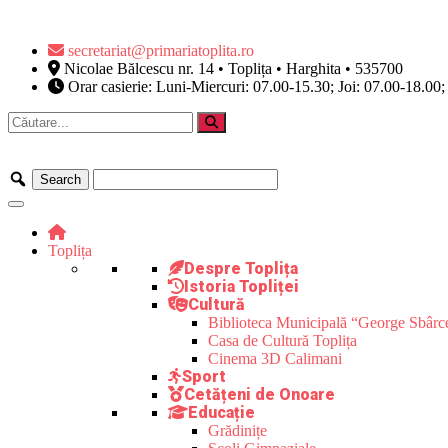
secretariat@primariatoplita.ro
Nicolae Bălcescu nr. 14 • Toplița • Harghita • 535700
Orar casierie: Luni-Miercuri: 07.00-15.30; Joi: 07.00-18.00;
Toplița
Despre Toplița
Istoria Topliței
Cultură
Biblioteca Municipală “George Sbârc
Casa de Cultură Toplița
Cinema 3D Calimani
Sport
Cetățeni de Onoare
Educație
Grădinițe