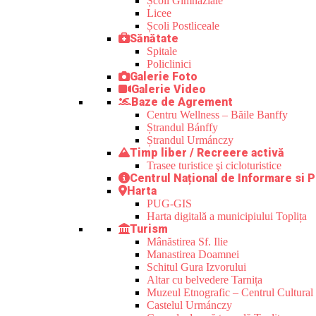
Școli Gimnaziale
Licee
Școli Postliceale
Sănătate
Spitale
Policlinici
Galerie Foto
Galerie Video
Baze de Agrement
Centru Wellness – Băile Banffy
Ștrandul Bánffy
Ștrandul Urmánczy
Timp liber / Recreere activă
Trasee turistice şi cicloturistice
Centrul Național de Informare si P
Harta
PUG-GIS
Harta digitală a municipiului Toplița
Turism
Mânăstirea Sf. Ilie
Manastirea Doamnei
Schitul Gura Izvorului
Altar cu belvedere Tarnița
Muzeul Etnografic – Centrul Cultural 
Castelul Urmánczy