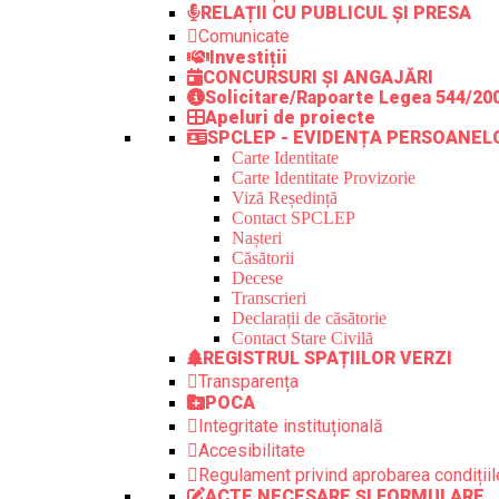
RELAȚII CU PUBLICUL ȘI PRESA
Comunicate
Investiții
CONCURSURI ȘI ANGAJĂRI
Solicitare/Rapoarte Legea 544/20
Apeluri de proiecte
SPCLEP - EVIDENȚA PERSOANEL
Carte Identitate
Carte Identitate Provizorie
Viză Reședință
Contact SPCLEP
Nașteri
Căsătorii
Decese
Transcrieri
Declarații de căsătorie
Contact Stare Civilă
REGISTRUL SPAȚIILOR VERZI
Transparența
POCA
Integritate instituțională
Accesibilitate
Regulament privind aprobarea condițiile
ACTE NECESARE ȘI FORMULARE