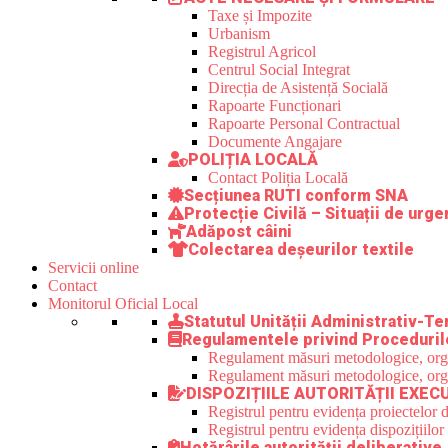
Taxe și Impozite
Urbanism
Registrul Agricol
Centrul Social Integrat
Direcția de Asistență Socială
Rapoarte Funcționari
Rapoarte Personal Contractual
Documente Angajare
POLIȚIA LOCALĂ
Contact Poliția Locală
Secțiunea RUTI conform SNA
Protecție Civilă – Situații de urge
Adăpost câini
Colectarea deșeurilor textile
Servicii online
Contact
Monitorul Oficial Local
Statutul Unității Administrativ-Ter
Regulamentele privind Proceduril
Regulament măsuri metodologice, organi
Regulament măsuri metodologice, organi
DISPOZIȚIILE AUTORITĂȚII EXEC
Registrul pentru evidența proiectelor d
Registrul pentru evidența dispozițiilor
Hotărârile autorității deliberative