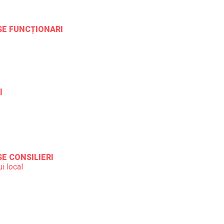
ESE FUNCȚIONARI
l
SE CONSILIERI
i local