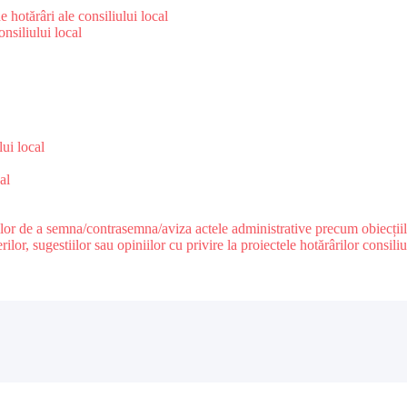
 hotărâri ale consiliului local
nsiliului local
e
lui local
al
ilor de a semna/contrasemna/aviza actele administrative precum obiecțiile c
r, sugestiilor sau opiniilor cu privire la proiectele hotărârilor consiliul