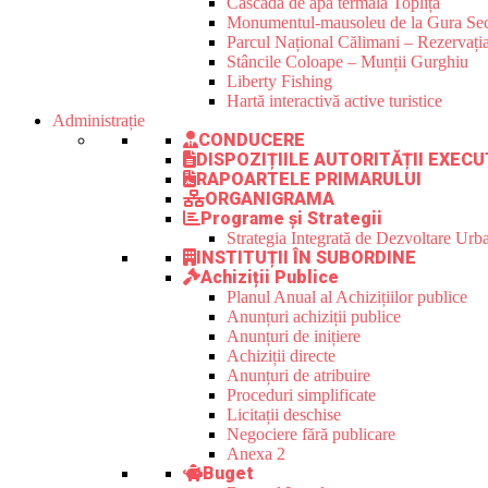
Cascada de apă termală Toplița
Monumentul-mausoleu de la Gura Sec
Parcul Național Călimani – Rezervația
Stâncile Coloape – Munții Gurghiu
Liberty Fishing
Hartă interactivă active turistice
Administrație
CONDUCERE
DISPOZIȚIILE AUTORITĂȚII EXECU
RAPOARTELE PRIMARULUI
ORGANIGRAMA
Programe și Strategii
Strategia Integrată de Dezvoltare Ur
INSTITUȚII ÎN SUBORDINE
Achiziții Publice
Planul Anual al Achizițiilor publice
Anunțuri achiziții publice
Anunțuri de inițiere
Achiziții directe
Anunțuri de atribuire
Proceduri simplificate
Licitații deschise
Negociere fără publicare
Anexa 2
Buget