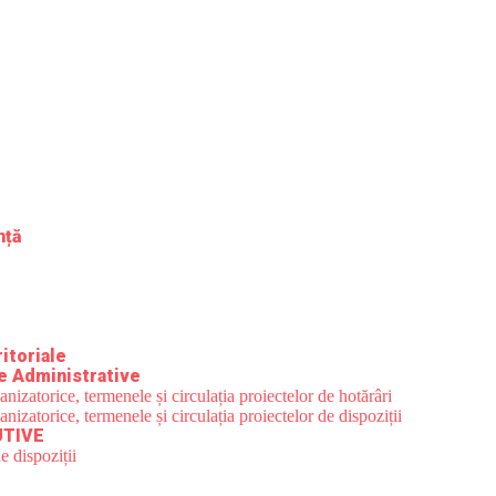
nță
itoriale
e Administrative
zatorice, termenele și circulația proiectelor de hotărâri
zatorice, termenele și circulația proiectelor de dispoziții
UTIVE
e dispoziții