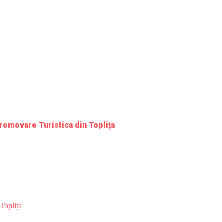
romovare Turistica din Toplița
Toplița