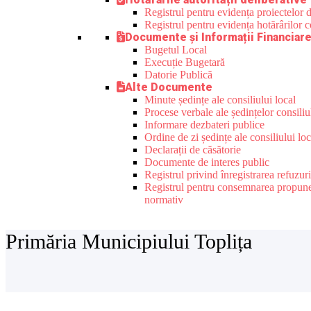
Registrul pentru evidența proiectelor de
Registrul pentru evidența hotărârilor co
Documente și Informații Financiar
Bugetul Local
Execuție Bugetară
Datorie Publică
Alte Documente
Minute ședințe ale consiliului local
Procese verbale ale ședințelor consiliu
Informare dezbateri publice
Ordine de zi ședințe ale consiliului loc
Declarații de căsătorie
Documente de interes public
Registrul privind înregistrarea refuzur
Registrul pentru consemnarea propunerilo
normativ
Primăria Municipiului Toplița