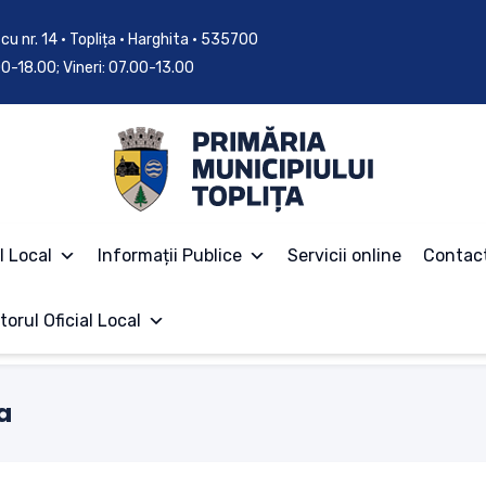
cu nr. 14 • Toplița • Harghita • 535700
.00-18.00; Vineri: 07.00-13.00
l Local
Informații Publice
Servicii online
Contac
torul Oficial Local
a