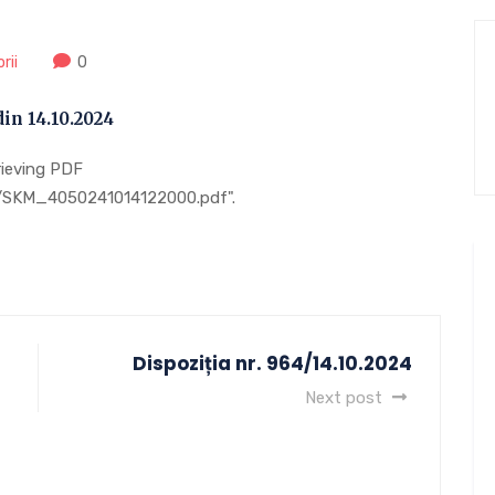
rii
0
n 14.10.2024
rieving PDF
10/SKM_4050241014122000.pdf".
Dispoziția nr. 964/14.10.2024
Next post