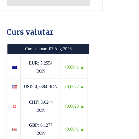
Curs valutar
Curs valutar: 07 Aug 2026
EUR
: 5,2554
+0,0041 ▲
RON
USD
: 4,5584 RON
+0,0077 ▲
CHF
: 5,6244
+0,0023 ▲
RON
GBP
: 6,1277
+0,0041 ▲
RON