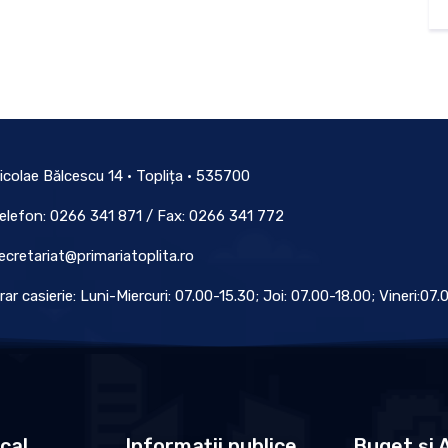
icolae Bălcescu 14 • Toplița • 535700
elefon: 0266 341 871 / Fax: 0266 341 772
ecretariat@primariatoplita.ro
rar casierie: Luni-Miercuri: 07.00-15.30; Joi: 07.00-18.00; Vineri:07
ocal
Informații publice
Buget și A