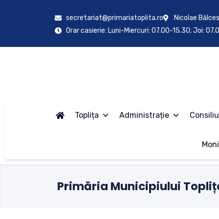
secretariat@primariatoplita.ro
Nicolae Bălces
Orar casierie: Luni-Miercuri: 07.00-15.30; Joi: 07
Toplița
Administrație
Consiliu
Moni
Primăria Municipiului Topliț