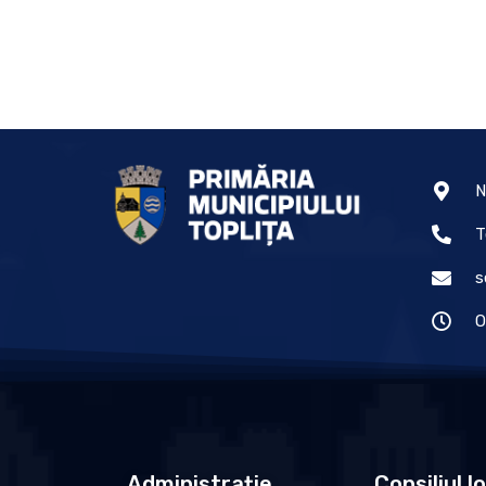
N
T
s
O
Administrație
Consiliul l