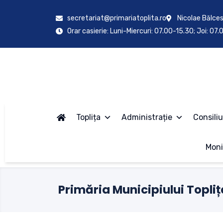
secretariat@primariatoplita.ro
Nicolae Bălces
Orar casierie: Luni-Miercuri: 07.00-15.30; Joi: 07
Toplița
Administrație
Consiliu
Moni
Primăria Municipiului Topliț