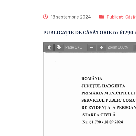
18 septembrie 2024
Publicații Căsăt
PUBLICAȚIE DE CĂSĂTORIE nr.61790 d
Page
1
/
1
Zoom
100%