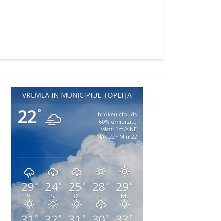
VREMEA ÎN MUNICIPIUL TOPLIȚA
22
°
broken clouds
60% umiditate
vânt: 1m/s NE
Max 22 • Min 22
29
24
25
28
29
°
°
°
°
°
V
S
D
L
M
31
32
31
30
33
°
°
°
°
°