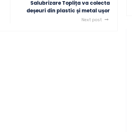
Salubrizare Toplița va colecta
deșeuri din plastic și metal ușor
Next post