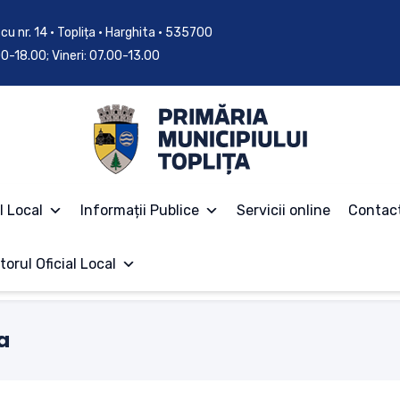
cu nr. 14 • Toplița • Harghita • 535700
.00-18.00; Vineri: 07.00-13.00
l Local
Informații Publice
Servicii online
Contac
torul Oficial Local
a