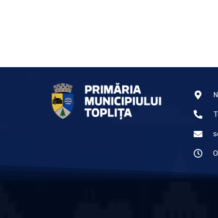
N
T
s
O