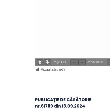
Page
1
/
1
Zoom
100%
Vizualizări:
669
PUBLICAȚIE DE CĂSĂTORIE
nr.61789 din 18.09.2024