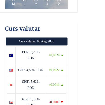
M
J
V
S
D
Curs valutar
Curs valutar: 06 Aug 2026
EUR
: 5,2513
+0,0024 ▲
RON
USD
: 4,5507 RON
+0,0027 ▲
CHF
: 5,6221
+0,0011 ▲
RON
GBP
: 6,1236
-0,0008 ▼