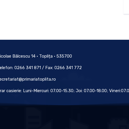
icolae Bălcescu 14 • Toplița • 535700
elefon: 0266 341 871 / Fax: 0266 341 772
ecretariat@primariatoplita.ro
rar casierie: Luni-Miercuri: 07.00-15.30; Joi: 07.00-18.00; Vineri:07