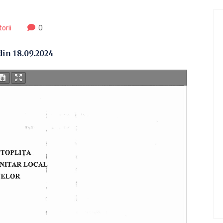
orii
0
in 18.09.2024