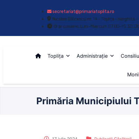
secretariat@primariatoplita.ro
Nicolae Bălcescu nr. 14 • Toplița • Harghita
Orar casierie: Luni-Miercuri: 07.00-15.30; J
Toplița
Administrație
Consiliu
Monit
Primăria Municipiului T
17 iulie 2024
Publicații Căsătorii