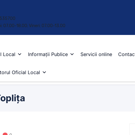
 • 535700
oi: 07.00-18.00; Vineri: 07.00-13.00
l Local
Informații Publice
Servicii online
Contac
orul Oficial Local
oplița
0