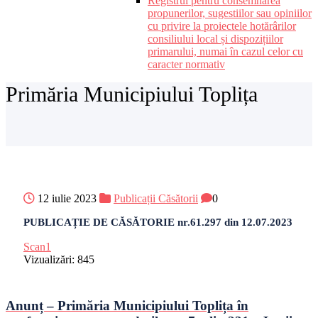
Registrul pentru consemnarea
propunerilor, sugestiilor sau opiniilor
cu privire la proiectele hotărârilor
consiliului local și dispozițiilor
primarului, numai în cazul celor cu
caracter normativ
Primăria Municipiului Toplița
12 iulie 2023
Publicații Căsătorii
0
PUBLICAȚIE DE CĂSĂTORIE nr.61.297 din 12.07.2023
Scan1
Vizualizări:
845
Anunț – Primăria Municipiului Toplița în