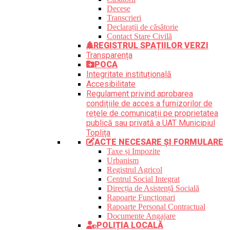
Decese
Transcrieri
Declarații de căsătorie
Contact Stare Civilă
REGISTRUL SPAȚIILOR VERZI
Transparența
POCA
Integritate instituțională
Accesibilitate
Regulament privind aprobarea
condițiile de acces a furnizorilor de
rețele de comunicații pe proprietatea
publică sau privată a UAT Municipiul
Toplița
ACTE NECESARE ȘI FORMULARE
Taxe și Impozite
Urbanism
Registrul Agricol
Centrul Social Integrat
Direcția de Asistență Socială
Rapoarte Funcționari
Rapoarte Personal Contractual
Documente Angajare
POLIȚIA LOCALĂ