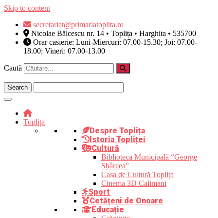
Skip to content
secretariat@primariatoplita.ro
Nicolae Bălcescu nr. 14 • Toplița • Harghita • 535700
Orar casierie: Luni-Miercuri: 07.00-15.30; Joi: 07.00-
18.00; Vineri: 07.00-13.00
Caută
Toplița
Despre Toplița
Istoria Topliței
Cultură
Biblioteca Municipală “George
Sbârcea”
Casa de Cultură Toplița
Cinema 3D Calimani
Sport
Cetățeni de Onoare
Educație