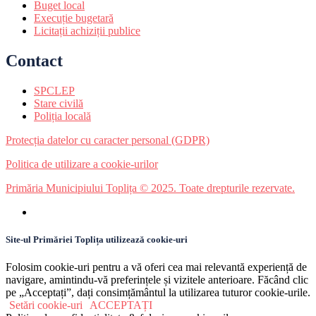
Buget local
Execuție bugetară
Licitații achiziții publice
Contact
SPCLEP
Stare civilă
Poliția locală
Protecția datelor cu caracter personal (GDPR)
Politica de utilizare a cookie-urilor
Primăria Municipiului Toplița © 2025. Toate drepturile rezervate.
Site-ul Primăriei Toplița utilizează cookie-uri
Folosim cookie-uri pentru a vă oferi cea mai relevantă experiență de
navigare, amintindu-vă preferințele și vizitele anterioare. Făcând clic
pe „Acceptați”, dați consimțământul la utilizarea tuturor cookie-urile.
Setări cookie-uri
ACCEPTAȚI