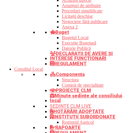
Achiziții directe
Anunțuri de atribuire
Proceduri simplificate
Licitații deschise
Negociere fără publicare
Anexa 2
Buget
Bugetul Local
Execuție Bugetară
Datorie Publică
DECLARAȚII DE AVERE ȘI
INTERESE FUNCȚIONARI
REGULAMENT
Consiliul Local
Componența
Structura
Comisii de specialitate
PROIECTE CLM
Minute ședințe ale consiliului
local
ȘEDINȚE CLM LIVE
HOTĂRÂRI ADOPTATE
INSTITUȚII SUBORDONATE
Registrul Agricol
RAPOARTE
REGULAMENT