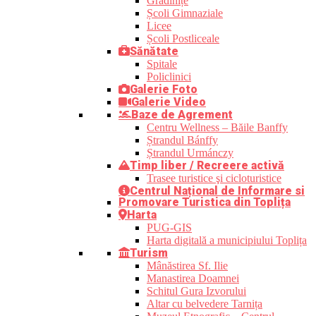
Grădinițe
Școli Gimnaziale
Licee
Școli Postliceale
Sănătate
Spitale
Policlinici
Galerie Foto
Galerie Video
Baze de Agrement
Centru Wellness – Băile Banffy
Ștrandul Bánffy
Ștrandul Urmánczy
Timp liber / Recreere activă
Trasee turistice şi cicloturistice
Centrul Național de Informare si
Promovare Turistica din Toplița
Harta
PUG-GIS
Harta digitală a municipiului Toplița
Turism
Mânăstirea Sf. Ilie
Manastirea Doamnei
Schitul Gura Izvorului
Altar cu belvedere Tarnița