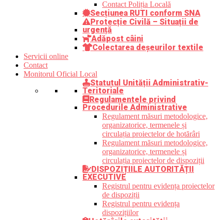
Contact Poliția Locală
Secțiunea RUTI conform SNA
Protecție Civilă – Situații de
urgență
Adăpost câini
Colectarea deșeurilor textile
Servicii online
Contact
Monitorul Oficial Local
Statutul Unității Administrativ-
Teritoriale
Regulamentele privind
Procedurile Administrative
Regulament măsuri metodologice,
organizatorice, termenele și
circulația proiectelor de hotărâri
Regulament măsuri metodologice,
organizatorice, termenele și
circulația proiectelor de dispoziții
DISPOZIȚIILE AUTORITĂȚII
EXECUTIVE
Registrul pentru evidența proiectelor
de dispoziții
Registrul pentru evidența
dispozițiilor