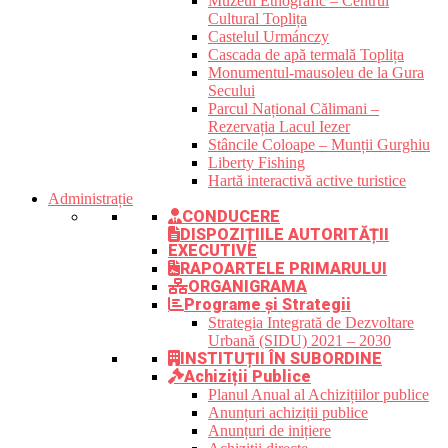
Muzeul Etnografic – Centrul
Cultural Toplița
Castelul Urmánczy
Cascada de apă termală Toplița
Monumentul-mausoleu de la Gura
Secului
Parcul Național Călimani –
Rezervația Lacul Iezer
Stâncile Coloape – Munții Gurghiu
Liberty Fishing
Hartă interactivă active turistice
Administrație
CONDUCERE
DISPOZIȚIILE AUTORITĂȚII
EXECUTIVE
RAPOARTELE PRIMARULUI
ORGANIGRAMA
Programe și Strategii
Strategia Integrată de Dezvoltare
Urbană (SIDU) 2021 – 2030
INSTITUȚII ÎN SUBORDINE
Achiziții Publice
Planul Anual al Achizițiilor publice
Anunțuri achiziții publice
Anunțuri de inițiere