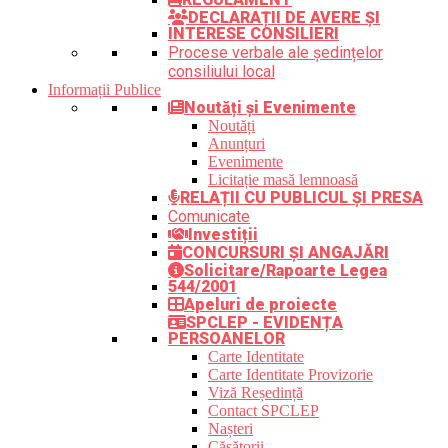
DECLARAȚII DE AVERE ȘI
INTERESE CONSILIERI
Procese verbale ale ședințelor
consiliului local
Informații Publice
Noutăți și Evenimente
Noutăți
Anunțuri
Evenimente
Licitație masă lemnoasă
RELAȚII CU PUBLICUL ȘI PRESA
Comunicate
Investiții
CONCURSURI ȘI ANGAJĂRI
Solicitare/Rapoarte Legea
544/2001
Apeluri de proiecte
SPCLEP - EVIDENȚA
PERSOANELOR
Carte Identitate
Carte Identitate Provizorie
Viză Reședință
Contact SPCLEP
Nașteri
Căsătorii