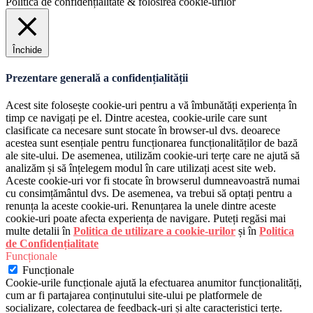
Politica de confidențialitate & folosirea cookie-urilor
Închide
Prezentare generală a confidențialității
Acest site folosește cookie-uri pentru a vă îmbunătăți experiența în
timp ce navigați pe el. Dintre acestea, cookie-urile care sunt
clasificate ca necesare sunt stocate în browser-ul dvs. deoarece
acestea sunt esențiale pentru funcționarea funcționalităților de bază
ale site-ului. De asemenea, utilizăm cookie-uri terțe care ne ajută să
analizăm și să înțelegem modul în care utilizați acest site web.
Aceste cookie-uri vor fi stocate în browserul dumneavoastră numai
cu consimțământul dvs. De asemenea, va trebui să optați pentru a
renunța la aceste cookie-uri. Renunțarea la unele dintre aceste
cookie-uri poate afecta experiența de navigare. Puteți regăsi mai
multe detalii în
Politica de utilizare a cookie-urilor
și în
Politica
de Confidențialitate
Funcționale
Funcționale
Cookie-urile funcționale ajută la efectuarea anumitor funcționalități,
cum ar fi partajarea conținutului site-ului pe platformele de
socializare, colectarea de feedback-uri și alte caracteristici terțe.