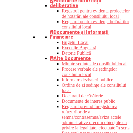
Hotărârile autorității
deliberative
Registrul pentru evidența proiectelor
de hotărâri ale consiliului local
Registrul pentru evidența hotărârilor
consiliului local
Documente și Informații
Financiare
Bugetul Local
Execuție Bugetară
Datorie Publică
Alte Documente
Minute ședințe ale consiliului local
Procese verbale ale ședințelor
consiliului local
Informare dezbateri publice
Ordine de zi ședințe ale consiliului
local
Declarații de căsătorie
Documente de interes public
Registrul privind înregistrarea
refuzurilor de a
semna/contrasemna/aviza actele
administrative precum obiecțiile cu
privire la legalitate, efectuate în scris