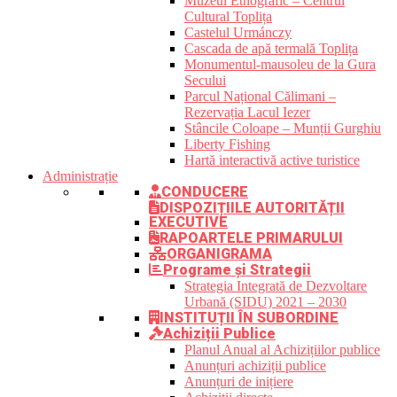
Muzeul Etnografic – Centrul
Cultural Toplița
Castelul Urmánczy
Cascada de apă termală Toplița
Monumentul-mausoleu de la Gura
Secului
Parcul Național Călimani –
Rezervația Lacul Iezer
Stâncile Coloape – Munții Gurghiu
Liberty Fishing
Hartă interactivă active turistice
Administrație
CONDUCERE
DISPOZIȚIILE AUTORITĂȚII
EXECUTIVE
RAPOARTELE PRIMARULUI
ORGANIGRAMA
Programe și Strategii
Strategia Integrată de Dezvoltare
Urbană (SIDU) 2021 – 2030
INSTITUȚII ÎN SUBORDINE
Achiziții Publice
Planul Anual al Achizițiilor publice
Anunțuri achiziții publice
Anunțuri de inițiere