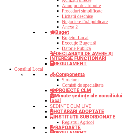
Achiziții directe
Anunțuri de atribuire
Proceduri simplificate
Licitații deschise
Negociere fără publicare
Anexa 2
Buget
Bugetul Local
Execuție Bugetară
Datorie Publică
DECLARAȚII DE AVERE ȘI
INTERESE FUNCȚIONARI
REGULAMENT
Consiliul Local
Componența
Structura
Comisii de specialitate
PROIECTE CLM
Minute ședințe ale consiliului
local
ȘEDINȚE CLM LIVE
HOTĂRÂRI ADOPTATE
INSTITUȚII SUBORDONATE
Registrul Agricol
RAPOARTE
REGULAMENT