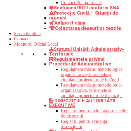
Contact Poliția Locală
Secțiunea RUTI conform SNA
Protecție Civilă – Situații de
urgență
Adăpost câini
Colectarea deșeurilor textile
Servicii online
Contact
Monitorul Oficial Local
Statutul Unității Administrativ-
Teritoriale
Regulamentele privind
Procedurile Administrative
Regulament măsuri metodologice,
organizatorice, termenele și
circulația proiectelor de hotărâri
Regulament măsuri metodologice,
organizatorice, termenele și
circulația proiectelor de dispoziții
DISPOZIȚIILE AUTORITĂȚII
EXECUTIVE
Registrul pentru evidența proiectelor
de dispoziții
Registrul pentru evidența
dispozițiilor