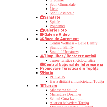
Grădinițe
Școli Gimnaziale
Licee
Școli Postliceale
Sănătate
Spitale
Policlinici
Galerie Foto
Galerie Video
Baze de Agrement
Centru Wellness – Băile Banffy
Ștrandul Bánffy
Ștrandul Urmánczy
Timp liber / Recreere activă
Trasee turistice şi cicloturistice
Centrul Național de Informare si
Promovare Turistica din Toplița
Harta
PUG-GIS
Harta digitală a municipiului Toplița
Turism
Mânăstirea Sf. Ilie
Manastirea Doamnei
Schitul Gura Izvorului
Altar cu belvedere Tarnița