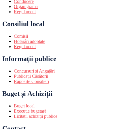
Conducere
Organigrama
Regulament
Consiliul local
Comisii
Hotărâri adoptate
Regulament
Informații publice
Concursuri și Angajări
Publicații Căsătorii
Rapoarte Consilieri
Buget și Achiziții
Buget local
Execuție bugetară
Licitații achiziții publice
Contact