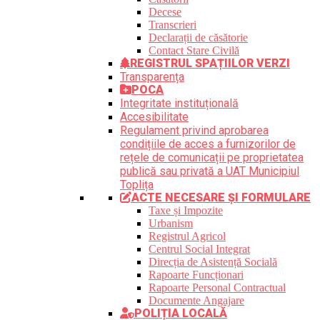
Decese
Transcrieri
Declarații de căsătorie
Contact Stare Civilă
REGISTRUL SPAȚIILOR VERZI
Transparența
POCA
Integritate instituțională
Accesibilitate
Regulament privind aprobarea
condițiile de acces a furnizorilor de
rețele de comunicații pe proprietatea
publică sau privată a UAT Municipiul
Toplița
ACTE NECESARE ȘI FORMULARE
Taxe și Impozite
Urbanism
Registrul Agricol
Centrul Social Integrat
Direcția de Asistență Socială
Rapoarte Funcționari
Rapoarte Personal Contractual
Documente Angajare
POLIȚIA LOCALĂ