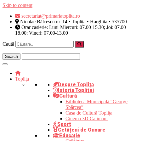
Skip to content
secretariat@primariatoplita.ro
Nicolae Bălcescu nr. 14 • Toplița • Harghita • 535700
Orar casierie: Luni-Miercuri: 07.00-15.30; Joi: 07.00-
18.00; Vineri: 07.00-13.00
Caută
Toplița
Despre Toplița
Istoria Topliței
Cultură
Biblioteca Municipală “George
Sbârcea”
Casa de Cultură Toplița
Cinema 3D Calimani
Sport
Cetățeni de Onoare
Educație