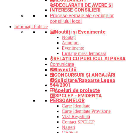
DECLARAȚII DE AVERE ȘI
INTERESE CONSILIERI
Procese verbale ale ședințelor
consiliului local
Informații Publice
Noutăți și Evenimente
Noutăți
Anunțuri
Evenimente
Licitație masă lemnoasă
RELAȚII CU PUBLICUL ȘI PRESA
Comunicate
Investiții
CONCURSURI ȘI ANGAJĂRI
Solicitare/Rapoarte Legea
544/2001
Apeluri de proiecte
SPCLEP - EVIDENȚA
PERSOANELOR
Carte Identitate
Carte Identitate Provizorie
Viză Reședință
Contact SPCLEP
Nașteri
Căsătorii