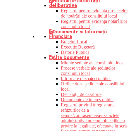
Hotărârile autorității
deliberative
Registrul pentru evidența proiectelor
de hotărâri ale consiliului local
Registrul pentru evidența hotărârilor
consiliului local
Documente și Informații
Financiare
Bugetul Local
Execuție Bugetară
Datorie Publică
Alte Documente
Minute ședințe ale consiliului local
Procese verbale ale ședințelor
consiliului local
Informare dezbateri publice
Ordine de zi ședințe ale consiliului
local
Declarații de căsătorie
Documente de interes public
Registrul privind înregistrarea
refuzurilor de a
semna/contrasemna/aviza actele
administrative precum obiecțiile cu
privire la legalitate, efectuate în scris