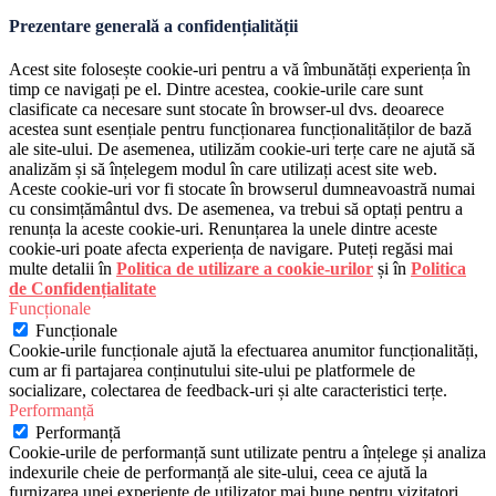
Prezentare generală a confidențialității
Acest site folosește cookie-uri pentru a vă îmbunătăți experiența în
timp ce navigați pe el. Dintre acestea, cookie-urile care sunt
clasificate ca necesare sunt stocate în browser-ul dvs. deoarece
acestea sunt esențiale pentru funcționarea funcționalităților de bază
ale site-ului. De asemenea, utilizăm cookie-uri terțe care ne ajută să
analizăm și să înțelegem modul în care utilizați acest site web.
Aceste cookie-uri vor fi stocate în browserul dumneavoastră numai
cu consimțământul dvs. De asemenea, va trebui să optați pentru a
renunța la aceste cookie-uri. Renunțarea la unele dintre aceste
cookie-uri poate afecta experiența de navigare. Puteți regăsi mai
multe detalii în
Politica de utilizare a cookie-urilor
și în
Politica
de Confidențialitate
Funcționale
Funcționale
Cookie-urile funcționale ajută la efectuarea anumitor funcționalități,
cum ar fi partajarea conținutului site-ului pe platformele de
socializare, colectarea de feedback-uri și alte caracteristici terțe.
Performanță
Performanță
Cookie-urile de performanță sunt utilizate pentru a înțelege și analiza
indexurile cheie de performanță ale site-ului, ceea ce ajută la
furnizarea unei experiențe de utilizator mai bune pentru vizitatori.