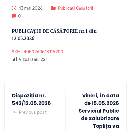
13 mai 2026
Publicații Căsătorii
0
PUBLICAȚIE DE CĂSĂTORIE nr.1 din
12.05.2026
SKM_4050260513115200
Vizualizări:
221
Dispoziția nr.
Vineri, în data
542/12.05.2026
de 15.05.2026
Serviciul Public
Previous post
de Salubrizare
Toplița va