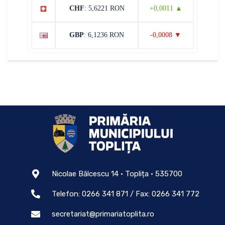
CHF
: 5,6221 RON
+0,0011 ▲
GBP
: 6,1236 RON
-0,0008 ▼
Nicolae Bălcescu 14 • Toplița • 535700
Telefon: 0266 341 871 / Fax: 0266 341 772
secretariat@primariatoplita.ro