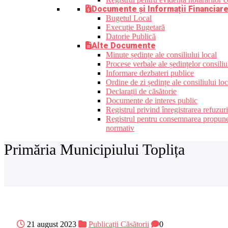
Documente și Informații Financiar
Bugetul Local
Execuție Bugetară
Datorie Publică
Alte Documente
Minute ședințe ale consiliului local
Procese verbale ale ședințelor consiliu
Informare dezbateri publice
Ordine de zi ședințe ale consiliului loc
Declarații de căsătorie
Documente de interes public
Registrul privind înregistrarea refuzur
Registrul pentru consemnarea propunerilo
normativ
Primăria Municipiului Toplița
21 august 2023
Publicații Căsătorii
0