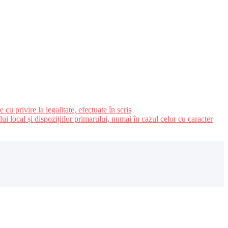
u privire la legalitate, efectuate în scris
ui local și dispozițiilor primarului, numai în cazul celor cu caracter