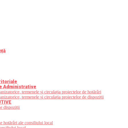
nță
itoriale
e Administrative
zatorice, termenele și circulația proiectelor de hotărâri
zatorice, termenele și circulația proiectelor de dispoziții
UTIVE
e dispoziții
 hotărâri ale consiliului local
nsiliului local