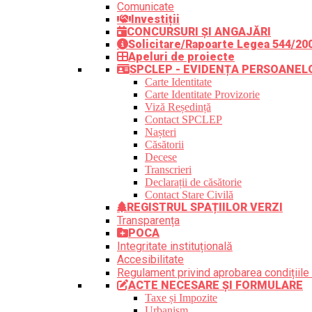
Comunicate
Investiții
CONCURSURI ȘI ANGAJĂRI
Solicitare/Rapoarte Legea 544/20
Apeluri de proiecte
SPCLEP - EVIDENȚA PERSOANEL
Carte Identitate
Carte Identitate Provizorie
Viză Reședință
Contact SPCLEP
Nașteri
Căsătorii
Decese
Transcrieri
Declarații de căsătorie
Contact Stare Civilă
REGISTRUL SPAȚIILOR VERZI
Transparența
POCA
Integritate instituțională
Accesibilitate
Regulament privind aprobarea condițiile 
ACTE NECESARE ȘI FORMULARE
Taxe și Impozite
Urbanism