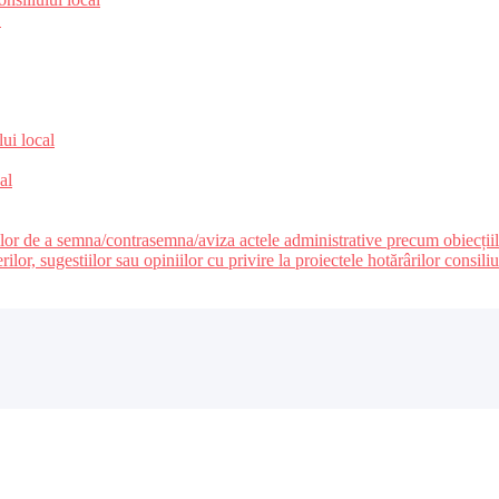
e
lui local
al
ilor de a semna/contrasemna/aviza actele administrative precum obiecțiile c
r, sugestiilor sau opiniilor cu privire la proiectele hotărârilor consiliul