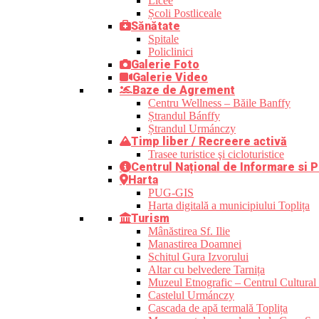
Licee
Școli Postliceale
Sănătate
Spitale
Policlinici
Galerie Foto
Galerie Video
Baze de Agrement
Centru Wellness – Băile Banffy
Ștrandul Bánffy
Ștrandul Urmánczy
Timp liber / Recreere activă
Trasee turistice şi cicloturistice
Centrul Național de Informare si P
Harta
PUG-GIS
Harta digitală a municipiului Toplița
Turism
Mânăstirea Sf. Ilie
Manastirea Doamnei
Schitul Gura Izvorului
Altar cu belvedere Tarnița
Muzeul Etnografic – Centrul Cultural 
Castelul Urmánczy
Cascada de apă termală Toplița