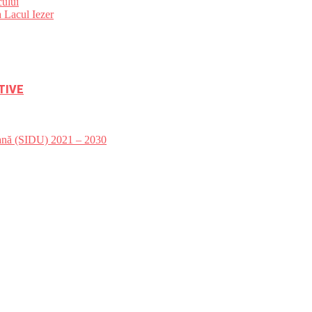
ului
 Lacul Iezer
TIVE
bană (SIDU) 2021 – 2030