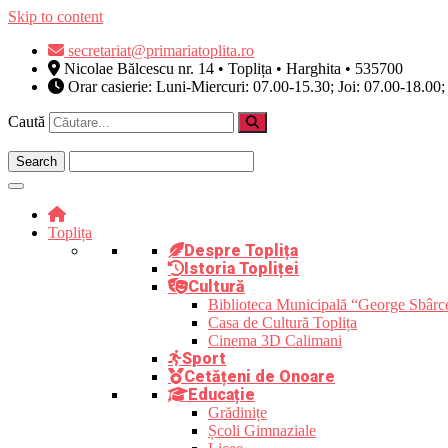
Skip to content
secretariat@primariatoplita.ro
Nicolae Bălcescu nr. 14 • Toplița • Harghita • 535700
Orar casierie: Luni-Miercuri: 07.00-15.30; Joi: 07.00-18.00;
Caută
Toplița
Despre Toplița
Istoria Topliței
Cultură
Biblioteca Municipală “George Sbârc
Casa de Cultură Toplița
Cinema 3D Calimani
Sport
Cetățeni de Onoare
Educație
Grădinițe
Școli Gimnaziale