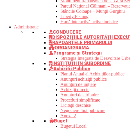
Monumentul-mausoleu de la Gura Sec
Parcul Național Călimani – Rezervația
Stâncile Coloape – Munții Gurghiu
Liberty Fishing
Hartă interactivă active turistice
Administrație
CONDUCERE
DISPOZIȚIILE AUTORITĂȚII EXECU
RAPOARTELE PRIMARULUI
ORGANIGRAMA
Programe și Strategii
Strategia Integrată de Dezvoltare Ur
INSTITUȚII ÎN SUBORDINE
Achiziții Publice
Planul Anual al Achizițiilor publice
Anunțuri achiziții publice
Anunțuri de inițiere
Achiziții directe
Anunțuri de atribuire
Proceduri simplificate
Licitații deschise
Negociere fără publicare
Anexa 2
Buget
Bugetul Local