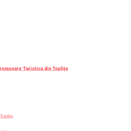
romovare Turistica din Toplița
Toplița