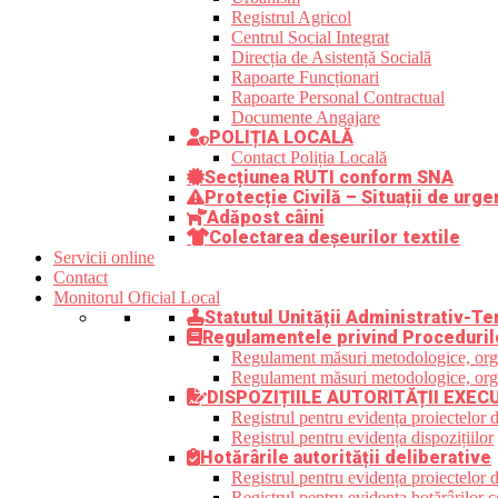
Registrul Agricol
Centrul Social Integrat
Direcția de Asistență Socială
Rapoarte Funcționari
Rapoarte Personal Contractual
Documente Angajare
POLIȚIA LOCALĂ
Contact Poliția Locală
Secțiunea RUTI conform SNA
Protecție Civilă – Situații de urge
Adăpost câini
Colectarea deșeurilor textile
Servicii online
Contact
Monitorul Oficial Local
Statutul Unității Administrativ-Ter
Regulamentele privind Proceduril
Regulament măsuri metodologice, organi
Regulament măsuri metodologice, organi
DISPOZIȚIILE AUTORITĂȚII EXEC
Registrul pentru evidența proiectelor d
Registrul pentru evidența dispozițiilor
Hotărârile autorității deliberative
Registrul pentru evidența proiectelor de
Registrul pentru evidența hotărârilor co