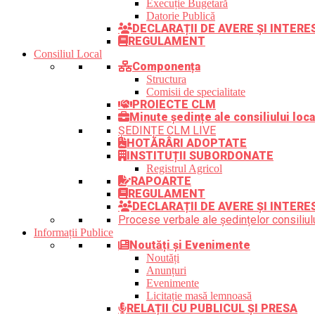
Execuție Bugetară
Datorie Publică
DECLARAȚII DE AVERE ȘI INTER
REGULAMENT
Consiliul Local
Componența
Structura
Comisii de specialitate
PROIECTE CLM
Minute ședințe ale consiliului loca
ȘEDINȚE CLM LIVE
HOTĂRÂRI ADOPTATE
INSTITUȚII SUBORDONATE
Registrul Agricol
RAPOARTE
REGULAMENT
DECLARAȚII DE AVERE ȘI INTERE
Procese verbale ale ședințelor consiliulu
Informații Publice
Noutăți și Evenimente
Noutăți
Anunțuri
Evenimente
Licitație masă lemnoasă
RELAȚII CU PUBLICUL ȘI PRESA