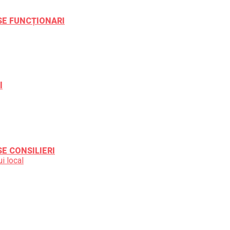
ESE FUNCȚIONARI
l
SE CONSILIERI
i local