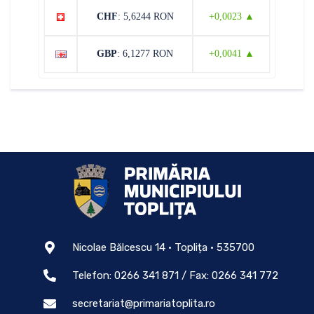
CHF
: 5,6244 RON
+0,0023 ▲
GBP
: 6,1277 RON
+0,0041 ▲
Nicolae Bălcescu 14 • Toplița • 535700
Telefon: 0266 341 871 / Fax: 0266 341 772
secretariat@primariatoplita.ro