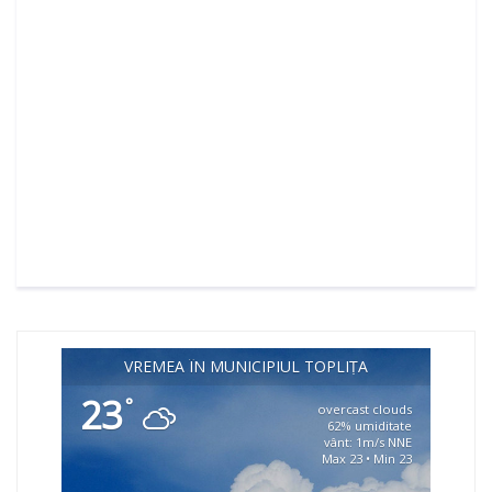
VREMEA ÎN MUNICIPIUL TOPLIȚA
23
°
overcast clouds
62% umiditate
vânt: 1m/s NNE
Max 23 • Min 23