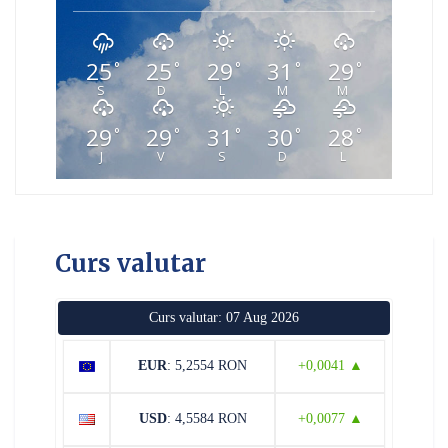
25
25
29
31
29
°
°
°
°
°
S
D
L
M
M
29
29
31
30
28
°
°
°
°
°
J
V
S
D
L
Curs valutar
Curs valutar: 07 Aug 2026
EUR
: 5,2554 RON
+0,0041 ▲
USD
: 4,5584 RON
+0,0077 ▲