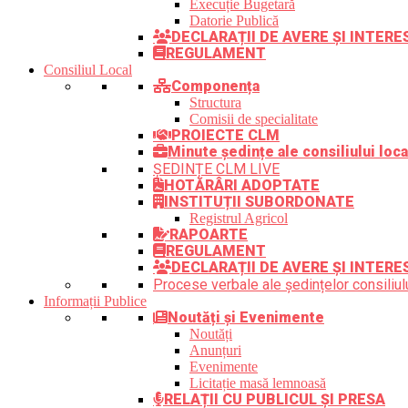
Execuție Bugetară
Datorie Publică
DECLARAȚII DE AVERE ȘI INTER
REGULAMENT
Consiliul Local
Componența
Structura
Comisii de specialitate
PROIECTE CLM
Minute ședințe ale consiliului loca
ȘEDINȚE CLM LIVE
HOTĂRÂRI ADOPTATE
INSTITUȚII SUBORDONATE
Registrul Agricol
RAPOARTE
REGULAMENT
DECLARAȚII DE AVERE ȘI INTERE
Procese verbale ale ședințelor consiliulu
Informații Publice
Noutăți și Evenimente
Noutăți
Anunțuri
Evenimente
Licitație masă lemnoasă
RELAȚII CU PUBLICUL ȘI PRESA