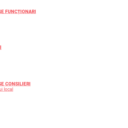
ESE FUNCȚIONARI
l
SE CONSILIERI
i local