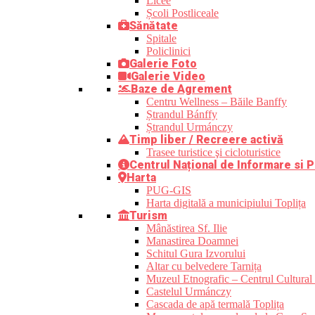
Licee
Școli Postliceale
Sănătate
Spitale
Policlinici
Galerie Foto
Galerie Video
Baze de Agrement
Centru Wellness – Băile Banffy
Ștrandul Bánffy
Ștrandul Urmánczy
Timp liber / Recreere activă
Trasee turistice şi cicloturistice
Centrul Național de Informare si P
Harta
PUG-GIS
Harta digitală a municipiului Toplița
Turism
Mânăstirea Sf. Ilie
Manastirea Doamnei
Schitul Gura Izvorului
Altar cu belvedere Tarnița
Muzeul Etnografic – Centrul Cultural 
Castelul Urmánczy
Cascada de apă termală Toplița