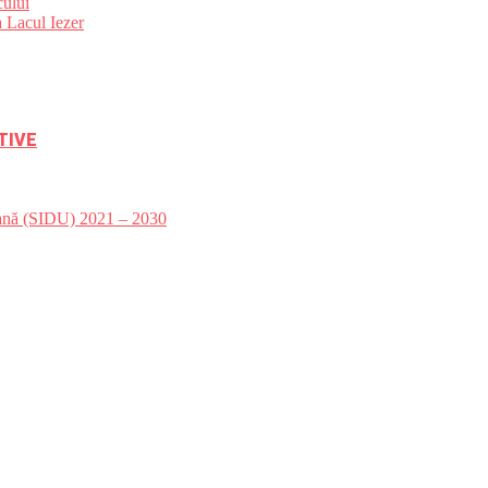
ului
 Lacul Iezer
TIVE
bană (SIDU) 2021 – 2030