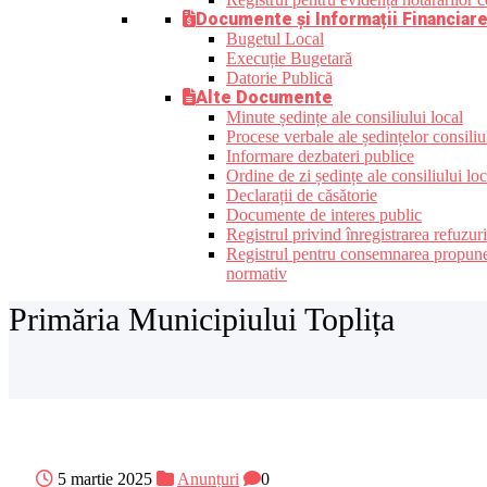
Documente și Informații Financiar
Bugetul Local
Execuție Bugetară
Datorie Publică
Alte Documente
Minute ședințe ale consiliului local
Procese verbale ale ședințelor consiliu
Informare dezbateri publice
Ordine de zi ședințe ale consiliului loc
Declarații de căsătorie
Documente de interes public
Registrul privind înregistrarea refuzur
Registrul pentru consemnarea propunerilo
normativ
Primăria Municipiului Toplița
5 martie 2025
Anunțuri
0