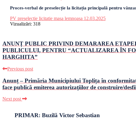
Proces-verbal de preselecție la licitația principală pentru vân
PV preselectie licitatie masa lemnoasa 12.03.2025
Vizualizări:
318
ANUNȚ PUBLIC PRIVIND DEMARAREA ETAPEI
PUBLICULUI, PENTRU “ACTUALIZAREA ÎN FO
HARGHITA”
Previous post
Anunț – Primăria Municipiului Toplița în conformitate c
face publică emiterea autorizaţiilor de construire/desfi
Next post
PRIMAR: Buzilă Victor Sebastian