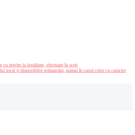
u privire la legalitate, efectuate în scris
ui local și dispozițiilor primarului, numai în cazul celor cu caracter