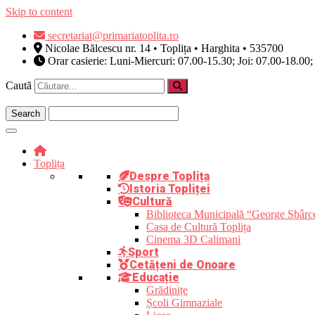
Skip to content
secretariat@primariatoplita.ro
Nicolae Bălcescu nr. 14 • Toplița • Harghita • 535700
Orar casierie: Luni-Miercuri: 07.00-15.30; Joi: 07.00-18.00;
Caută
Toplița
Despre Toplița
Istoria Topliței
Cultură
Biblioteca Municipală “George Sbârc
Casa de Cultură Toplița
Cinema 3D Calimani
Sport
Cetățeni de Onoare
Educație
Grădinițe
Școli Gimnaziale