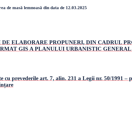
zarea de masă lemnoasă din data de 12.03.2025
 DE ELABORARE PROPUNERI, DIN CADRUL PR
RMAT GIS A PLANULUI URBANISTIC GENERAL 
u prevederile art. 7, alin. 231 a Legii nr. 50/1991 – pr
ințare