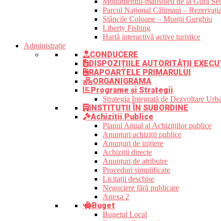
Monumentul-mausoleu de la Gura Sec
Parcul Național Călimani – Rezervația
Stâncile Coloape – Munții Gurghiu
Liberty Fishing
Hartă interactivă active turistice
Administrație
CONDUCERE
DISPOZIȚIILE AUTORITĂȚII EXECU
RAPOARTELE PRIMARULUI
ORGANIGRAMA
Programe și Strategii
Strategia Integrată de Dezvoltare Ur
INSTITUȚII ÎN SUBORDINE
Achiziții Publice
Planul Anual al Achizițiilor publice
Anunțuri achiziții publice
Anunțuri de inițiere
Achiziții directe
Anunțuri de atribuire
Proceduri simplificate
Licitații deschise
Negociere fără publicare
Anexa 2
Buget
Bugetul Local