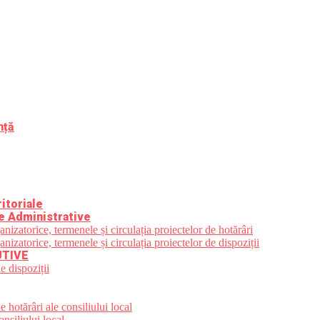
nță
itoriale
e Administrative
zatorice, termenele și circulația proiectelor de hotărâri
zatorice, termenele și circulația proiectelor de dispoziții
UTIVE
e dispoziții
 hotărâri ale consiliului local
nsiliului local