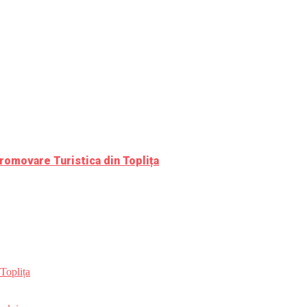
romovare Turistica din Toplița
Toplița