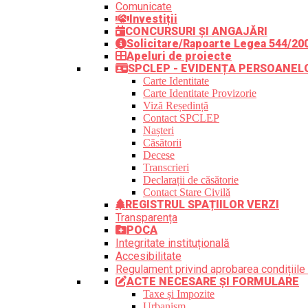
Comunicate
Investiții
CONCURSURI ȘI ANGAJĂRI
Solicitare/Rapoarte Legea 544/20
Apeluri de proiecte
SPCLEP - EVIDENȚA PERSOANEL
Carte Identitate
Carte Identitate Provizorie
Viză Reședință
Contact SPCLEP
Nașteri
Căsătorii
Decese
Transcrieri
Declarații de căsătorie
Contact Stare Civilă
REGISTRUL SPAȚIILOR VERZI
Transparența
POCA
Integritate instituțională
Accesibilitate
Regulament privind aprobarea condițiile 
ACTE NECESARE ȘI FORMULARE
Taxe și Impozite
Urbanism