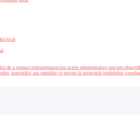
e
lui local
al
ilor de a semna/contrasemna/aviza actele administrative precum obiecțiile c
r, sugestiilor sau opiniilor cu privire la proiectele hotărârilor consiliul