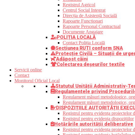
Registrul Agricol
Centrul Social Integrat
Direcția de Asistență Socială
Rapoarte Funcționari
Rapoarte Personal Contractual
Documente Angajare
POLIȚIA LOCALĂ
Contact Poliția Locală
Secțiunea RUTI conform SNA
Protecție Civilă – Situații de urge
Adăpost câini
Colectarea deșeurilor textile
Servicii online
Contact
Monitorul Oficial Local
Statutul Unității Administrativ-Ter
Regulamentele privind Proceduril
Regulament măsuri metodologice, organi
Regulament măsuri metodologice, organi
DISPOZIȚIILE AUTORITĂȚII EXEC
Registrul pentru evidența proiectelor d
Registrul pentru evidența dispozițiilor
Hotărârile autorității deliberative
Registrul pentru evidența proiectelor de
Registrul pentru evidența hotărârilor co