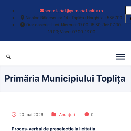
secretariat@primariatoplita.ro
Nicolae Bălcescu nr. 14 • Toplița • Harghita • 535700
Orar casierie: Luni-Miercuri: 07.00-15.30; Joi: 07.00-
18.00; Vineri: 07.00-13.00
Primăria Municipiului Toplița
20 mai 2026
Anunțuri
0
Proces-verbal de preselecție la licitația