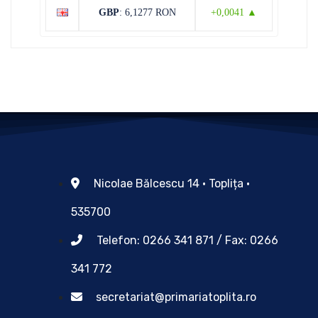
GBP
: 6,1277 RON
+0,0041 ▲
Nicolae Bălcescu 14 • Toplița •
535700
Telefon: 0266 341 871 / Fax: 0266
341 772
secretariat@primariatoplita.ro