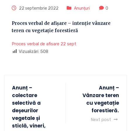
22 septembrie 2022
Anunțuri
0
Proces verbal de afișare – intenție vânzare
teren cu vegetație forestieră
Proces verbal de afisare 22 sept
Vizualizări:
508
Anunț –
Anunț –
colectare
Vânzare teren
selectivă a
cu vegetație
deșeurilor
forestieră.
vegetale și
Next post
sticlă, vineri,