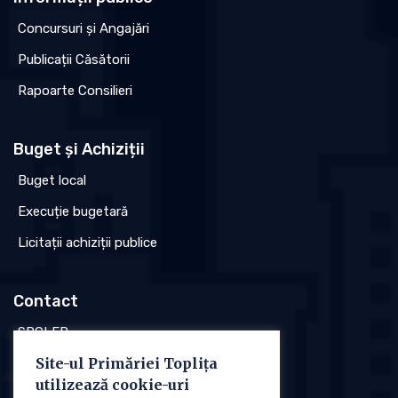
Concursuri și Angajări
Publicații Căsătorii
Rapoarte Consilieri
Buget și Achiziții
Buget local
Execuție bugetară
Licitații achiziții publice
Contact
SPCLEP
Site-ul Primăriei Toplița
Stare civilă
utilizează cookie-uri
Poliția locală