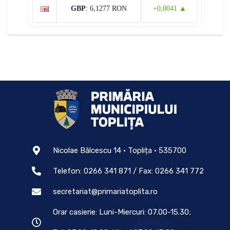
GBP
: 6,1277 RON
+0,0041 ▲
Nicolae Bălcescu 14 • Toplița • 535700
Telefon: 0266 341 871 / Fax: 0266 341 772
secretariat@primariatoplita.ro
Orar casierie: Luni-Miercuri: 07.00-15.30;