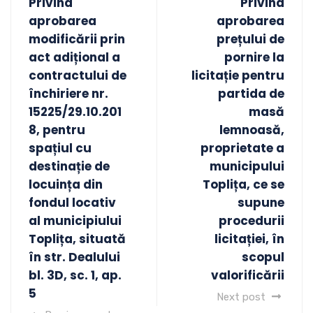
Privind
Privind
aprobarea
aprobarea
modificării prin
prețului de
act adițional a
pornire la
contractului de
licitație pentru
închiriere nr.
partida de
15225/29.10.201
masă
8, pentru
lemnoasă,
spațiul cu
proprietate a
destinație de
municipului
locuința din
Toplița, ce se
fondul locativ
supune
al municipiului
procedurii
Toplița, situată
licitației, în
în str. Dealului
scopul
bl. 3D, sc. 1, ap.
valorificării
5
Next post