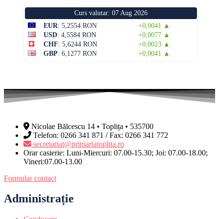
Curs valutar: 07 Aug 2026
EUR
: 5,2554 RON
+0,0041 ▲
USD
: 4,5584 RON
+0,0077 ▲
CHF
: 5,6244 RON
+0,0023 ▲
GBP
: 6,1277 RON
+0,0041 ▲
Nicolae Bălcescu 14 • Toplița • 535700
Telefon: 0266 341 871 / Fax: 0266 341 772
secretariat@primariatoplita.ro
Orar casierie: Luni-Miercuri: 07.00-15.30; Joi: 07.00-18.00;
Vineri:07.00-13.00
Formular contact
Administrație