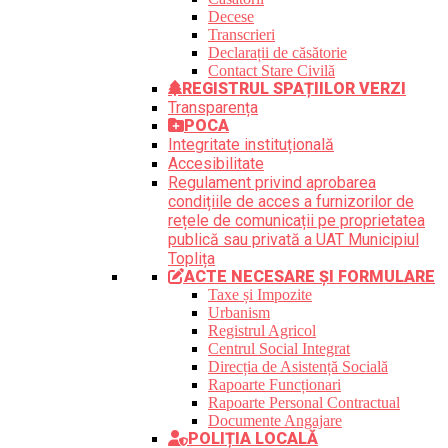
Decese
Transcrieri
Declarații de căsătorie
Contact Stare Civilă
REGISTRUL SPAȚIILOR VERZI
Transparența
POCA
Integritate instituțională
Accesibilitate
Regulament privind aprobarea
condițiile de acces a furnizorilor de
rețele de comunicații pe proprietatea
publică sau privată a UAT Municipiul
Toplița
ACTE NECESARE ȘI FORMULARE
Taxe și Impozite
Urbanism
Registrul Agricol
Centrul Social Integrat
Direcția de Asistență Socială
Rapoarte Funcționari
Rapoarte Personal Contractual
Documente Angajare
POLIȚIA LOCALĂ