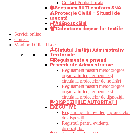
Contact Poliția Locală
Secțiunea RUTI conform SNA
Protecție Civilă – Situații de
urgență
Adăpost câini
Colectarea deșeurilor textile
Servicii online
Contact
Monitorul Oficial Local
Statutul Unității Administrativ-
Teritoriale
Regulamentele privind
Procedurile Administrative
Regulament măsuri metodologice,
organizatorice, termenele și
circulația proiectelor de hotărâri
Regulament măsuri metodologice,
organizatorice, termenele și
circulația proiectelor de dispoziții
DISPOZIȚIILE AUTORITĂȚII
EXECUTIVE
Registrul pentru evidența proiectelor
de dispoziții
Registrul pentru evidența
dispozițiilor