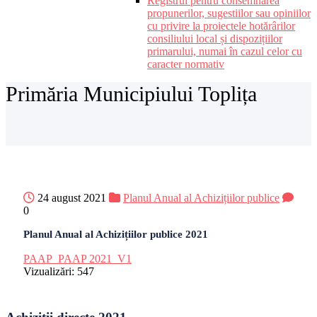
Registrul pentru consemnarea
propunerilor, sugestiilor sau opiniilor
cu privire la proiectele hotărârilor
consiliului local și dispozițiilor
primarului, numai în cazul celor cu
caracter normativ
Primăria Municipiului Toplița
24 august 2021
Planul Anual al Achizițiilor publice
0
Planul Anual al Achizițiilor publice 2021
PAAP_PAAP 2021_V1
Vizualizări:
547