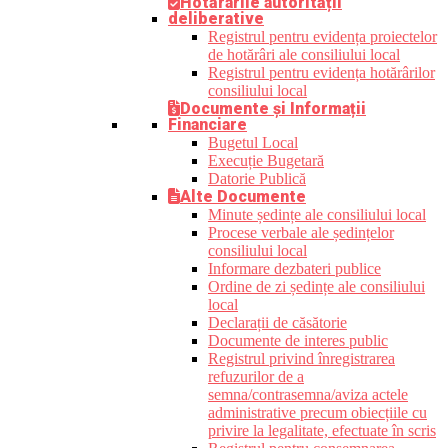
Hotărârile autorității
deliberative
Registrul pentru evidența proiectelor
de hotărâri ale consiliului local
Registrul pentru evidența hotărârilor
consiliului local
Documente și Informații
Financiare
Bugetul Local
Execuție Bugetară
Datorie Publică
Alte Documente
Minute ședințe ale consiliului local
Procese verbale ale ședințelor
consiliului local
Informare dezbateri publice
Ordine de zi ședințe ale consiliului
local
Declarații de căsătorie
Documente de interes public
Registrul privind înregistrarea
refuzurilor de a
semna/contrasemna/aviza actele
administrative precum obiecțiile cu
privire la legalitate, efectuate în scris