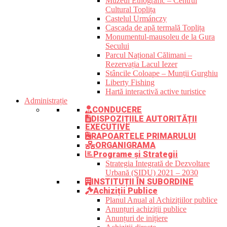
Muzeul Etnografic – Centrul
Cultural Toplița
Castelul Urmánczy
Cascada de apă termală Toplița
Monumentul-mausoleu de la Gura
Secului
Parcul Național Călimani –
Rezervația Lacul Iezer
Stâncile Coloape – Munții Gurghiu
Liberty Fishing
Hartă interactivă active turistice
Administrație
CONDUCERE
DISPOZIȚIILE AUTORITĂȚII
EXECUTIVE
RAPOARTELE PRIMARULUI
ORGANIGRAMA
Programe și Strategii
Strategia Integrată de Dezvoltare
Urbană (SIDU) 2021 – 2030
INSTITUȚII ÎN SUBORDINE
Achiziții Publice
Planul Anual al Achizițiilor publice
Anunțuri achiziții publice
Anunțuri de inițiere