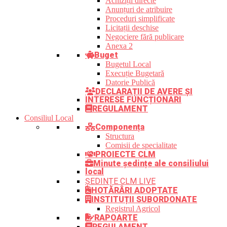
Achiziții directe
Anunțuri de atribuire
Proceduri simplificate
Licitații deschise
Negociere fără publicare
Anexa 2
Buget
Bugetul Local
Execuție Bugetară
Datorie Publică
DECLARAȚII DE AVERE ȘI
INTERESE FUNCȚIONARI
REGULAMENT
Consiliul Local
Componența
Structura
Comisii de specialitate
PROIECTE CLM
Minute ședințe ale consiliului
local
ȘEDINȚE CLM LIVE
HOTĂRÂRI ADOPTATE
INSTITUȚII SUBORDONATE
Registrul Agricol
RAPOARTE
REGULAMENT