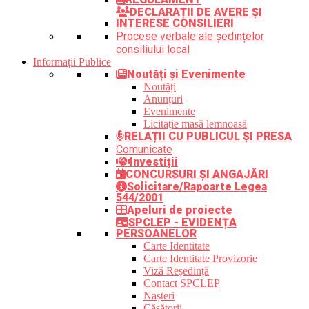
DECLARAȚII DE AVERE ȘI
INTERESE CONSILIERI
Procese verbale ale ședințelor
consiliului local
Informații Publice
Noutăți și Evenimente
Noutăți
Anunțuri
Evenimente
Licitație masă lemnoasă
RELAȚII CU PUBLICUL ȘI PRESA
Comunicate
Investiții
CONCURSURI ȘI ANGAJĂRI
Solicitare/Rapoarte Legea
544/2001
Apeluri de proiecte
SPCLEP - EVIDENȚA
PERSOANELOR
Carte Identitate
Carte Identitate Provizorie
Viză Reședință
Contact SPCLEP
Nașteri
Căsătorii