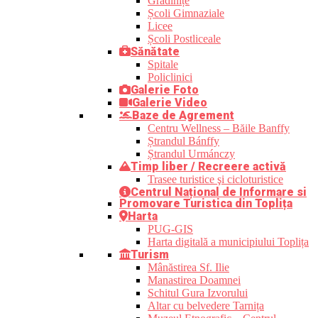
Grădinițe
Școli Gimnaziale
Licee
Școli Postliceale
Sănătate
Spitale
Policlinici
Galerie Foto
Galerie Video
Baze de Agrement
Centru Wellness – Băile Banffy
Ștrandul Bánffy
Ștrandul Urmánczy
Timp liber / Recreere activă
Trasee turistice şi cicloturistice
Centrul Național de Informare si
Promovare Turistica din Toplița
Harta
PUG-GIS
Harta digitală a municipiului Toplița
Turism
Mânăstirea Sf. Ilie
Manastirea Doamnei
Schitul Gura Izvorului
Altar cu belvedere Tarnița