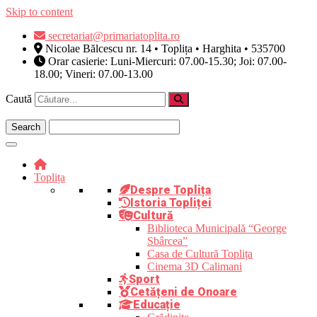
Skip to content
secretariat@primariatoplita.ro
Nicolae Bălcescu nr. 14 • Toplița • Harghita • 535700
Orar casierie: Luni-Miercuri: 07.00-15.30; Joi: 07.00-
18.00; Vineri: 07.00-13.00
Caută
Toplița
Despre Toplița
Istoria Topliței
Cultură
Biblioteca Municipală “George
Sbârcea”
Casa de Cultură Toplița
Cinema 3D Calimani
Sport
Cetățeni de Onoare
Educație