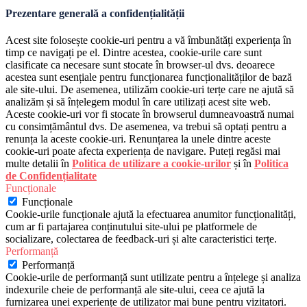
Prezentare generală a confidențialității
Acest site folosește cookie-uri pentru a vă îmbunătăți experiența în
timp ce navigați pe el. Dintre acestea, cookie-urile care sunt
clasificate ca necesare sunt stocate în browser-ul dvs. deoarece
acestea sunt esențiale pentru funcționarea funcționalităților de bază
ale site-ului. De asemenea, utilizăm cookie-uri terțe care ne ajută să
analizăm și să înțelegem modul în care utilizați acest site web.
Aceste cookie-uri vor fi stocate în browserul dumneavoastră numai
cu consimțământul dvs. De asemenea, va trebui să optați pentru a
renunța la aceste cookie-uri. Renunțarea la unele dintre aceste
cookie-uri poate afecta experiența de navigare. Puteți regăsi mai
multe detalii în
Politica de utilizare a cookie-urilor
și în
Politica
de Confidențialitate
Funcționale
Funcționale
Cookie-urile funcționale ajută la efectuarea anumitor funcționalități,
cum ar fi partajarea conținutului site-ului pe platformele de
socializare, colectarea de feedback-uri și alte caracteristici terțe.
Performanță
Performanță
Cookie-urile de performanță sunt utilizate pentru a înțelege și analiza
indexurile cheie de performanță ale site-ului, ceea ce ajută la
furnizarea unei experiențe de utilizator mai bune pentru vizitatori.