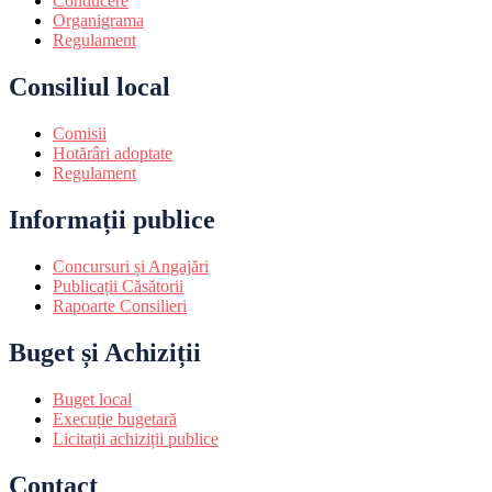
Conducere
Organigrama
Regulament
Consiliul local
Comisii
Hotărâri adoptate
Regulament
Informații publice
Concursuri și Angajări
Publicații Căsătorii
Rapoarte Consilieri
Buget și Achiziții
Buget local
Execuție bugetară
Licitații achiziții publice
Contact