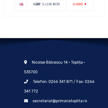
GBP
: 6,1236 RON
-0,0008 ▼
Nicolae Bălcescu 14 • Toplița •
535700
Telefon: 0266 341 871 / Fax: 0266
341 772
secretariat@primariatoplita.ro