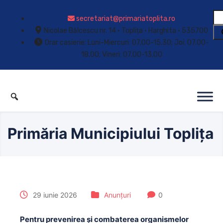
secretariat@primariatoplita.ro
Nicolae Bălcescu nr. 14 • Toplița • Harghita • 535700
Orar casierie: Luni-Miercuri: 07.00-15.30; Joi: 07.00-
18.00; Vineri: 07.00-13.00
Primăria Municipiului Toplița
29 iunie 2026
Anunțuri
0
Pentru prevenirea și combaterea organismelor