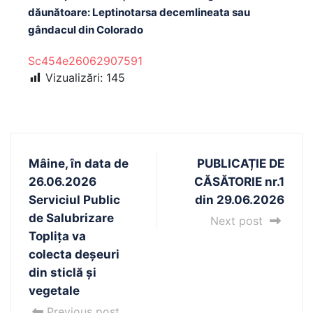
dăunătoare: Leptinotarsa decemlineata sau
gândacul din Colorado
Sc454e26062907591
Vizualizări:
145
Mâine, în data de
PUBLICAȚIE DE
26.06.2026
CĂSĂTORIE nr.1
Serviciul Public
din 29.06.2026
de Salubrizare
Next post
Toplița va
colecta deșeuri
din sticlă și
vegetale
Previous post