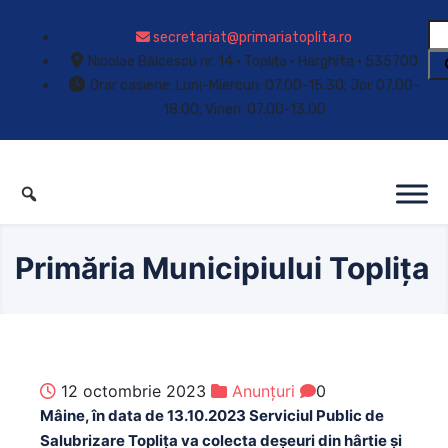
secretariat@primariatoplita.ro
Nicolae Bălcescu nr. 14 • Toplița • Harghita • 535700
Orar casierie: Luni-Miercuri: 07.00-15.30; Joi: 07.00-
18.00; Vineri: 07.00-13.00
Primăria Municipiului Toplița
12 octombrie 2023
Anunțuri
0
Mâine, în data de 13.10.2023 Serviciul Public de
Salubrizare Toplița va colecta deșeuri din hârtie și