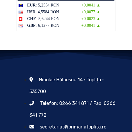
EUR
: 5,2554 RON
+0,0041 ▲
USD
: 4,5584 RON
+0,0077 ▲
CHF
: 5,6244 RON
+0,0023 ▲
GBP
: 6,1277 RON
+0,0041 ▲
Nicolae Bălcescu 14 • Toplița •
535700
Telefon: 0266 341 871 / Fax: 0266
341 772
secretariat@primariatoplita.ro