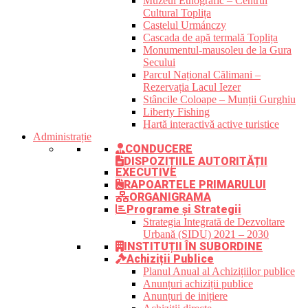
Muzeul Etnografic – Centrul
Cultural Toplița
Castelul Urmánczy
Cascada de apă termală Toplița
Monumentul-mausoleu de la Gura
Secului
Parcul Național Călimani –
Rezervația Lacul Iezer
Stâncile Coloape – Munții Gurghiu
Liberty Fishing
Hartă interactivă active turistice
Administrație
CONDUCERE
DISPOZIȚIILE AUTORITĂȚII
EXECUTIVE
RAPOARTELE PRIMARULUI
ORGANIGRAMA
Programe și Strategii
Strategia Integrată de Dezvoltare
Urbană (SIDU) 2021 – 2030
INSTITUȚII ÎN SUBORDINE
Achiziții Publice
Planul Anual al Achizițiilor publice
Anunțuri achiziții publice
Anunțuri de inițiere