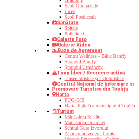
Grădinițe
Școli Gimnaziale
Licee
Școli Postliceale
Sănătate
Spitale
Policlinici
Galerie Foto
Galerie Video
Baze de Agrement
Centru Wellness – Băile Banffy
Ștrandul Bánffy
Ștrandul Urmánczy
Timp liber / Recreere activă
Trasee turistice şi cicloturistice
Centrul Național de Informare si
Promovare Turistica din Toplița
Harta
PUG-GIS
Harta digitală a municipiului Toplița
Turism
Mânăstirea Sf. Ilie
Manastirea Doamnei
Schitul Gura Izvorului
Altar cu belvedere Tarnița