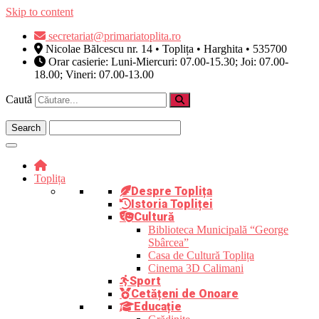
Skip to content
secretariat@primariatoplita.ro
Nicolae Bălcescu nr. 14 • Toplița • Harghita • 535700
Orar casierie: Luni-Miercuri: 07.00-15.30; Joi: 07.00-
18.00; Vineri: 07.00-13.00
Caută
Toplița
Despre Toplița
Istoria Topliței
Cultură
Biblioteca Municipală “George
Sbârcea”
Casa de Cultură Toplița
Cinema 3D Calimani
Sport
Cetățeni de Onoare
Educație