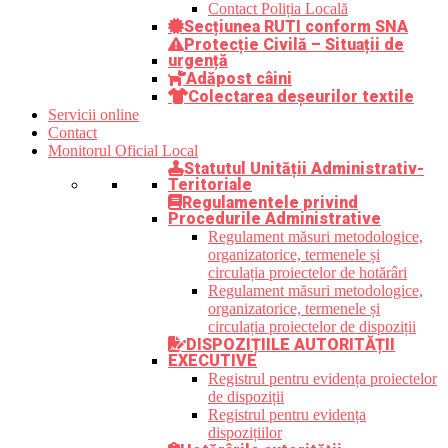
Contact Poliția Locală
Secțiunea RUTI conform SNA
Protecție Civilă – Situații de
urgență
Adăpost câini
Colectarea deșeurilor textile
Servicii online
Contact
Monitorul Oficial Local
Statutul Unității Administrativ-
Teritoriale
Regulamentele privind
Procedurile Administrative
Regulament măsuri metodologice,
organizatorice, termenele și
circulația proiectelor de hotărâri
Regulament măsuri metodologice,
organizatorice, termenele și
circulația proiectelor de dispoziții
DISPOZIȚIILE AUTORITĂȚII
EXECUTIVE
Registrul pentru evidența proiectelor
de dispoziții
Registrul pentru evidența
dispozițiilor