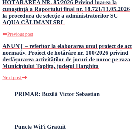
HOTĂRÂREA NR. 85/2026 Privind luarea la
cunoștință a Raportului final nr. 18.721/13.05.2026
la procedura de selecție a administratorilor SC
AQUA CĂLIMANI SRL
Previous post
ANUNȚ – referitor la elaborarea unui proiect de act
normativ. Proiect de hotărâre nr. 100/2026 privind
desfășurarea activităților de jocuri de noroc pe raza
Municipiului Toplița, județul Harghita
Next post
PRIMAR: Buzilă Victor Sebastian
Puncte WiFi Gratuit