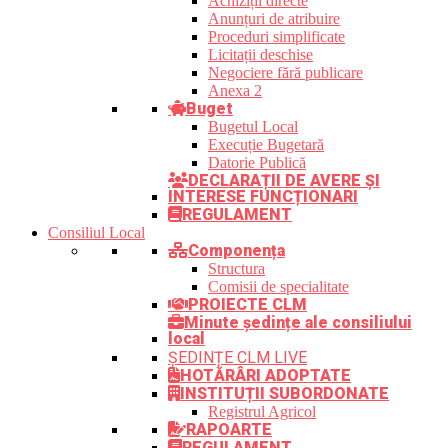
Achiziții directe
Anunțuri de atribuire
Proceduri simplificate
Licitații deschise
Negociere fără publicare
Anexa 2
Buget
Bugetul Local
Execuție Bugetară
Datorie Publică
DECLARAȚII DE AVERE ȘI
INTERESE FUNCȚIONARI
REGULAMENT
Consiliul Local
Componența
Structura
Comisii de specialitate
PROIECTE CLM
Minute ședințe ale consiliului
local
ȘEDINȚE CLM LIVE
HOTĂRÂRI ADOPTATE
INSTITUȚII SUBORDONATE
Registrul Agricol
RAPOARTE
REGULAMENT