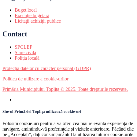
Buget local
Execuție bugetară
Licitații achiziții publice
Contact
SPCLEP
Stare civilă
Poliția locală
Protecția datelor cu caracter personal (GDPR)
Politica de utilizare a cookie-urilor
Primăria Municipiului Toplița © 2025. Toate drepturile rezervate.
Site-ul Primăriei Toplița utilizează cookie-uri
Folosim cookie-uri pentru a vă oferi cea mai relevantă experiență de
navigare, amintindu-vă preferințele și vizitele anterioare. Făcând clic
pe „Acceptați”, dați consimțământul la utilizarea tuturor cookie-urile.