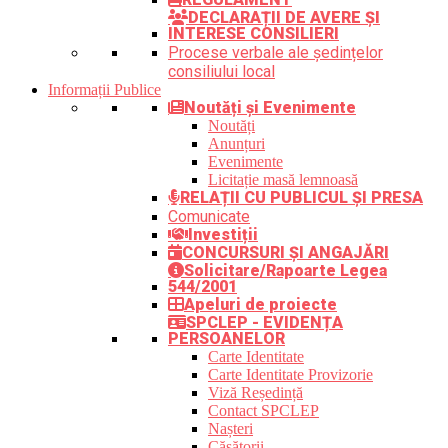
DECLARAȚII DE AVERE ȘI
INTERESE CONSILIERI
Procese verbale ale ședințelor
consiliului local
Informații Publice
Noutăți și Evenimente
Noutăți
Anunțuri
Evenimente
Licitație masă lemnoasă
RELAȚII CU PUBLICUL ȘI PRESA
Comunicate
Investiții
CONCURSURI ȘI ANGAJĂRI
Solicitare/Rapoarte Legea
544/2001
Apeluri de proiecte
SPCLEP - EVIDENȚA
PERSOANELOR
Carte Identitate
Carte Identitate Provizorie
Viză Reședință
Contact SPCLEP
Nașteri
Căsătorii