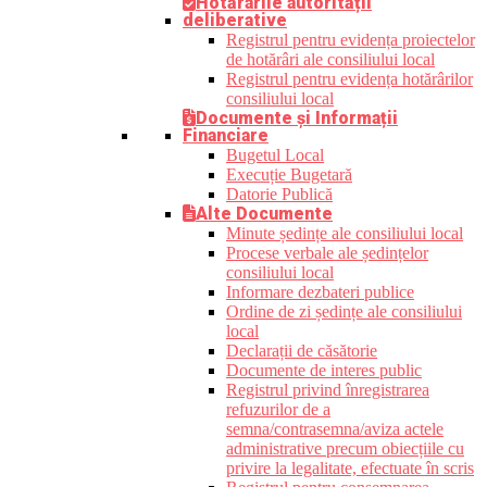
Hotărârile autorității
deliberative
Registrul pentru evidența proiectelor
de hotărâri ale consiliului local
Registrul pentru evidența hotărârilor
consiliului local
Documente și Informații
Financiare
Bugetul Local
Execuție Bugetară
Datorie Publică
Alte Documente
Minute ședințe ale consiliului local
Procese verbale ale ședințelor
consiliului local
Informare dezbateri publice
Ordine de zi ședințe ale consiliului
local
Declarații de căsătorie
Documente de interes public
Registrul privind înregistrarea
refuzurilor de a
semna/contrasemna/aviza actele
administrative precum obiecțiile cu
privire la legalitate, efectuate în scris