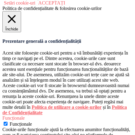
Setări cookie-uri
ACCEPTAȚI
Politica de confidențialitate & folosirea cookie-urilor
Închide
Prezentare generală a confidențialității
Acest site folosește cookie-uri pentru a vă îmbunătăți experiența în
timp ce navigați pe el. Dintre acestea, cookie-urile care sunt
clasificate ca necesare sunt stocate în browser-ul dvs. deoarece
acestea sunt esențiale pentru funcționarea funcționalităților de bază
ale site-ului. De asemenea, utilizăm cookie-uri terțe care ne ajută să
analizăm și să înțelegem modul în care utilizați acest site web.
Aceste cookie-uri vor fi stocate în browserul dumneavoastră numai
cu consimțământul dvs. De asemenea, va trebui să optați pentru a
renunța la aceste cookie-uri. Renunțarea la unele dintre aceste
cookie-uri poate afecta experiența de navigare. Puteți regăsi mai
multe detalii în
Politica de utilizare a cookie-urilor
și în
Politica
de Confidențialitate
Funcționale
Funcționale
Cookie-urile funcționale ajută la efectuarea anumitor funcționalități,
cum ar fi partajarea conținutului site-ului pe platformele de