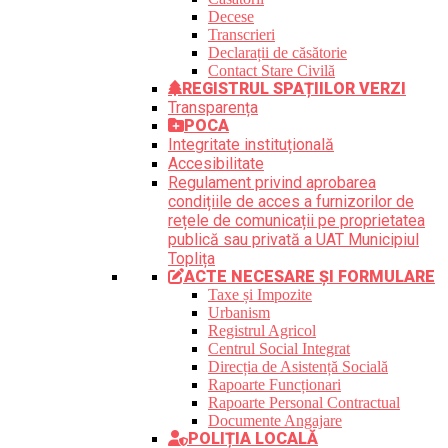
Decese
Transcrieri
Declarații de căsătorie
Contact Stare Civilă
REGISTRUL SPAȚIILOR VERZI
Transparența
POCA
Integritate instituțională
Accesibilitate
Regulament privind aprobarea
condițiile de acces a furnizorilor de
rețele de comunicații pe proprietatea
publică sau privată a UAT Municipiul
Toplița
ACTE NECESARE ȘI FORMULARE
Taxe și Impozite
Urbanism
Registrul Agricol
Centrul Social Integrat
Direcția de Asistență Socială
Rapoarte Funcționari
Rapoarte Personal Contractual
Documente Angajare
POLIȚIA LOCALĂ