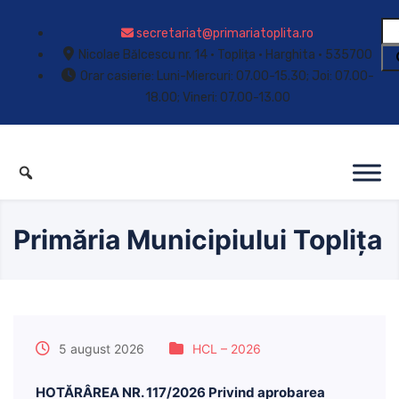
secretariat@primariatoplita.ro
Nicolae Bălcescu nr. 14 • Toplița • Harghita • 535700
Orar casierie: Luni-Miercuri: 07.00-15.30; Joi: 07.00-
18.00; Vineri: 07.00-13.00
Primăria Municipiului Toplița
5 august 2026
HCL – 2026
HOTĂRÂREA NR. 117/2026 Privind aprobarea