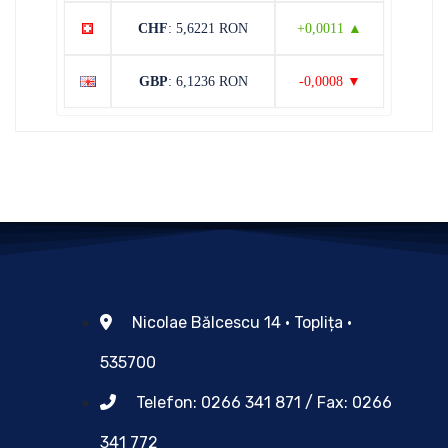
CHF
: 5,6221 RON
+0,0011 ▲
GBP
: 6,1236 RON
-0,0008 ▼
Nicolae Bălcescu 14 • Toplița •
535700
Telefon: 0266 341 871 / Fax: 0266
341 772