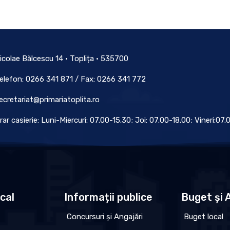
icolae Bălcescu 14 • Toplița • 535700
elefon: 0266 341 871 / Fax: 0266 341 772
ecretariat@primariatoplita.ro
rar casierie: Luni-Miercuri: 07.00-15.30; Joi: 07.00-18.00; Vineri:07
ocal
Informații publice
Buget și A
Concursuri și Angajări
Buget local