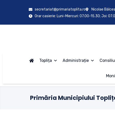
secretariat@primariatoplita.ro
Nicolae Bălces
Orar casierie: Luni-Miercuri: 07.00-15.30; Joi: 07
Toplița
Administrație
Consiliu
Moni
Primăria Municipiului Topliț