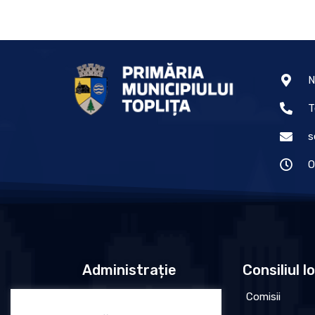
N
T
s
O
Administrație
Consiliul l
Conducere
Comisii