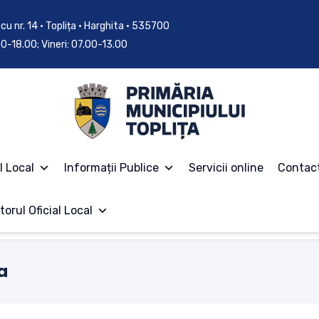
cu nr. 14 • Toplița • Harghita • 535700
.00-18.00; Vineri: 07.00-13.00
l Local
Informații Publice
Servicii online
Contac
torul Oficial Local
a