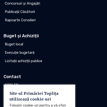
Concursuri și Angajări
Publicații Căsătorii
Rapoarte Consilieri
Buget și Achiziții
Buget local
Execuție bugetară
Licitații achiziții publice
Contact
SPCLEP
Site-ul Primăriei Toplița
Stare civilă
utilizează cookie-uri
Poliția locală
Folosim cookie-uri pentru a vă oferi