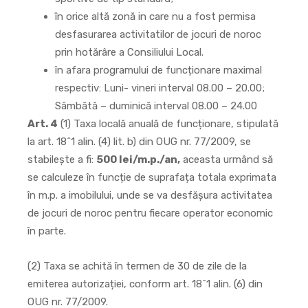
în orice altă zonă in care nu a fost permisa
desfasurarea activitatilor de jocuri de noroc
prin hotărâre a Consiliului Local.
în afara programului de funcționare maximal
respectiv: Luni- vineri interval 08.00 – 20.00;
Sâmbătă – duminică interval 08.00 – 24.00
Art. 4
(1) Taxa locală anuală de funcționare, stipulată
la art. 18^1 alin. (4) lit. b) din OUG nr. 77/2009, se
stabilește a fi:
500 lei/m.p./an,
aceasta urmând să
se calculeze în funcție de suprafața totala exprimata
în m.p. a imobilului, unde se va desfășura activitatea
de jocuri de noroc pentru fiecare operator economic
în parte.
(2) Taxa se achită în termen de 30 de zile de la
emiterea autorizației, conform art. 18^1 alin. (6) din
OUG nr. 77/2009.