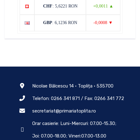
CHF
: 5,6221 RON
+0,0011 ▲
GBP
: 6,1236 RON
-0,0008 ▼
Nicolae Bălcescu 14 • Toplița • 535700
Telefon: 0266 341 871 / Fax: 0266 341 772
secretariat@primariatoplita.ro
Orar casierie: Luni-Miercuri: 07.00-15.30;
Joi: 07.00-18.00; Vineri:07.00-13.00