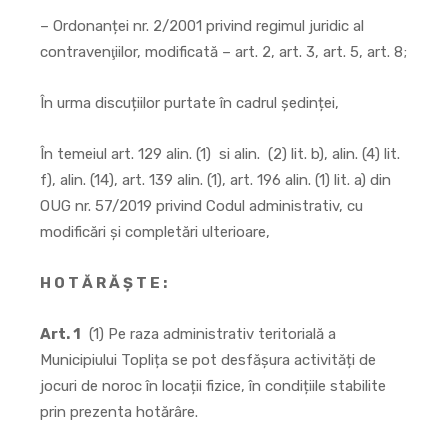
– Ordonanței nr. 2/2001 privind regimul juridic al
contravenţiilor, modificată – art. 2, art. 3, art. 5, art. 8;
În urma discuțiilor purtate în cadrul ședinței,
În temeiul art. 129 alin. (1) si alin. (2) lit. b), alin. (4) lit.
f), alin. (14), art. 139 alin. (1), art. 196 alin. (1) lit. a) din
OUG nr. 57/2019 privind Codul administrativ, cu
modificări și completări ulterioare,
H O T Ă R Ă Ş T E :
Art. 1
(1) Pe raza administrativ teritorială a
Municipiului Toplița se pot desfășura activități de
jocuri de noroc în locații fizice, în condițiile stabilite
prin prezenta hotărâre.