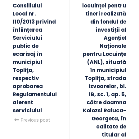
Consiliului
locuinței pentru
Local nr.
tineri realizată
110/2013 privind
din fondul de
înfiinţarea
investiții al
Serviciului
Agențiel
public de
Naționale
ecarisaj în
pentru Locuințe
municipiul
(ANL), situată
Topliţa,
în municipiul
respectiv
Toplița, strada
aprobarea
Izvoarelor, bl.
Regulamentului
1B, sc. 1, ap. 5,
aferent
către doamna
serviciului
Kolozsi Raluca-
Georgeta, în
Previous post
calitate de
titular al