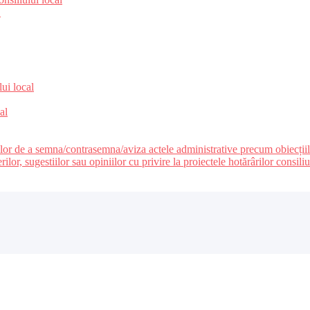
e
lui local
al
ilor de a semna/contrasemna/aviza actele administrative precum obiecțiile c
r, sugestiilor sau opiniilor cu privire la proiectele hotărârilor consiliul