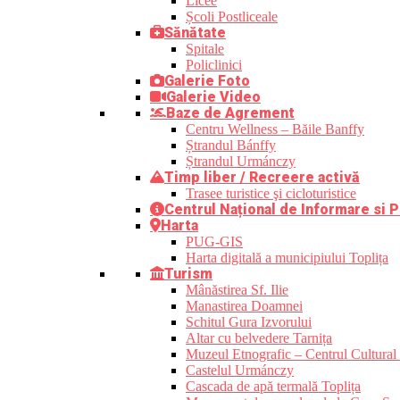
Licee
Școli Postliceale
Sănătate
Spitale
Policlinici
Galerie Foto
Galerie Video
Baze de Agrement
Centru Wellness – Băile Banffy
Ștrandul Bánffy
Ștrandul Urmánczy
Timp liber / Recreere activă
Trasee turistice şi cicloturistice
Centrul Național de Informare si P
Harta
PUG-GIS
Harta digitală a municipiului Toplița
Turism
Mânăstirea Sf. Ilie
Manastirea Doamnei
Schitul Gura Izvorului
Altar cu belvedere Tarnița
Muzeul Etnografic – Centrul Cultural 
Castelul Urmánczy
Cascada de apă termală Toplița