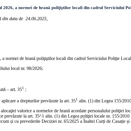
6, a normei de hrană poliţiştilor locali din cadrul Serviciului Pol
ră din data de 24.06.2025,
a normei de hrană poliţiştilor locali din cadrul Serviciului Poliţie Local
liului local nr. 98/2026;
1
ată – art. 35
;
1
aplicare a drepturilor prevăzute la art. 35
alin. (1) din Legea 155/2010 L
locaţiei valorice a normelor de hrană acordate personalului poliţiei lo
lor prevăzute la art. 35^1 alin. (1) din Legea poliţiei locale nr. 155/2010 
um și cu prevederile Deciziei nr. 65/2025 a Înaltei Curți de Casație și J