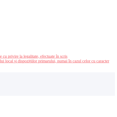
u privire la legalitate, efectuate în scris
ui local și dispozițiilor primarului, numai în cazul celor cu caracter