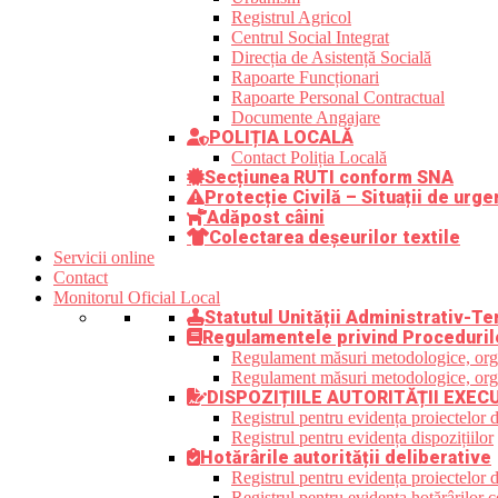
Registrul Agricol
Centrul Social Integrat
Direcția de Asistență Socială
Rapoarte Funcționari
Rapoarte Personal Contractual
Documente Angajare
POLIȚIA LOCALĂ
Contact Poliția Locală
Secțiunea RUTI conform SNA
Protecție Civilă – Situații de urge
Adăpost câini
Colectarea deșeurilor textile
Servicii online
Contact
Monitorul Oficial Local
Statutul Unității Administrativ-Ter
Regulamentele privind Proceduril
Regulament măsuri metodologice, organi
Regulament măsuri metodologice, organi
DISPOZIȚIILE AUTORITĂȚII EXEC
Registrul pentru evidența proiectelor d
Registrul pentru evidența dispozițiilor
Hotărârile autorității deliberative
Registrul pentru evidența proiectelor de
Registrul pentru evidența hotărârilor co