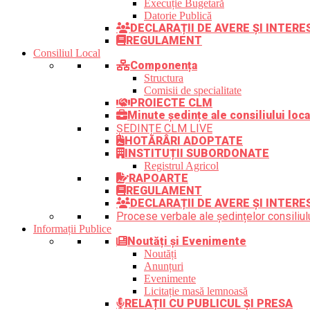
Execuție Bugetară
Datorie Publică
DECLARAȚII DE AVERE ȘI INTER
REGULAMENT
Consiliul Local
Componența
Structura
Comisii de specialitate
PROIECTE CLM
Minute ședințe ale consiliului loca
ȘEDINȚE CLM LIVE
HOTĂRÂRI ADOPTATE
INSTITUȚII SUBORDONATE
Registrul Agricol
RAPOARTE
REGULAMENT
DECLARAȚII DE AVERE ȘI INTERE
Procese verbale ale ședințelor consiliulu
Informații Publice
Noutăți și Evenimente
Noutăți
Anunțuri
Evenimente
Licitație masă lemnoasă
RELAȚII CU PUBLICUL ȘI PRESA