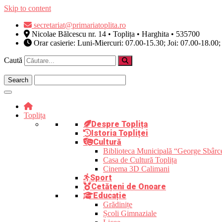
Skip to content
secretariat@primariatoplita.ro
Nicolae Bălcescu nr. 14 • Toplița • Harghita • 535700
Orar casierie: Luni-Miercuri: 07.00-15.30; Joi: 07.00-18.00;
Caută
Toplița
Despre Toplița
Istoria Topliței
Cultură
Biblioteca Municipală “George Sbârc
Casa de Cultură Toplița
Cinema 3D Calimani
Sport
Cetățeni de Onoare
Educație
Grădinițe
Școli Gimnaziale