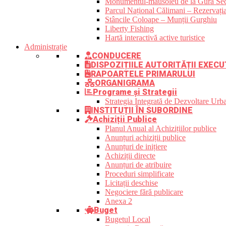
Monumentul-mausoleu de la Gura Sec
Parcul Național Călimani – Rezervația
Stâncile Coloape – Munții Gurghiu
Liberty Fishing
Hartă interactivă active turistice
Administrație
CONDUCERE
DISPOZIȚIILE AUTORITĂȚII EXECU
RAPOARTELE PRIMARULUI
ORGANIGRAMA
Programe și Strategii
Strategia Integrată de Dezvoltare Ur
INSTITUȚII ÎN SUBORDINE
Achiziții Publice
Planul Anual al Achizițiilor publice
Anunțuri achiziții publice
Anunțuri de inițiere
Achiziții directe
Anunțuri de atribuire
Proceduri simplificate
Licitații deschise
Negociere fără publicare
Anexa 2
Buget
Bugetul Local