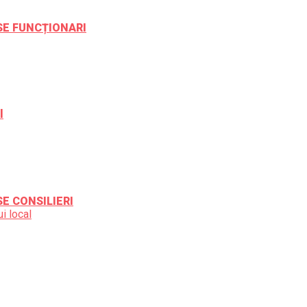
ESE FUNCȚIONARI
l
SE CONSILIERI
i local