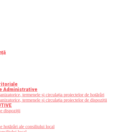
nță
itoriale
e Administrative
zatorice, termenele și circulația proiectelor de hotărâri
zatorice, termenele și circulația proiectelor de dispoziții
UTIVE
e dispoziții
 hotărâri ale consiliului local
nsiliului local