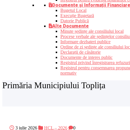
Documente și Informații Financiar
Bugetul Local
Execuție Bugetară
Datorie Publică
Alte Documente
Minute ședințe ale consiliului local
Procese verbale ale ședințelor consiliu
Informare dezbateri publice
Ordine de zi ședințe ale consiliului loc
Declarații de căsătorie
Documente de interes public
Registrul privind înregistrarea refuzur
Registrul pentru consemnarea propunerilo
normativ
Primăria Municipiului Toplița
3 iulie 2026
HCL – 2026
0