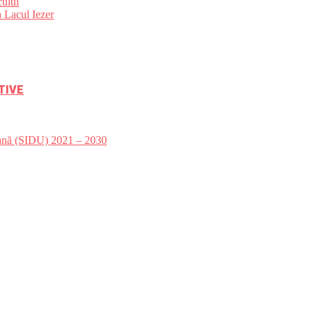
ului
 Lacul Iezer
TIVE
bană (SIDU) 2021 – 2030