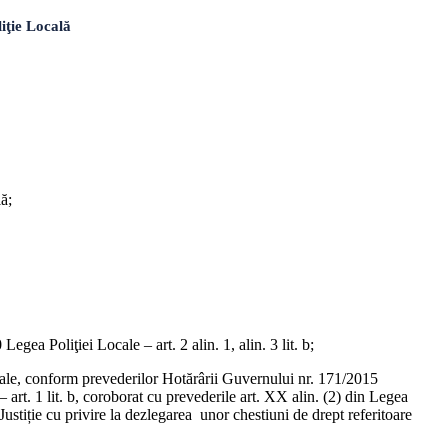
iţie Locală
ă;
egea Poliţiei Locale – art. 2 alin. 1, alin. 3 lit. b;
cale, conform prevederilor Hotărârii Guvernului nr. 171/2015
– art. 1 lit. b, coroborat cu prevederile art. XX alin. (2) din Legea
ustiție cu privire la dezlegarea unor chestiuni de drept referitoare