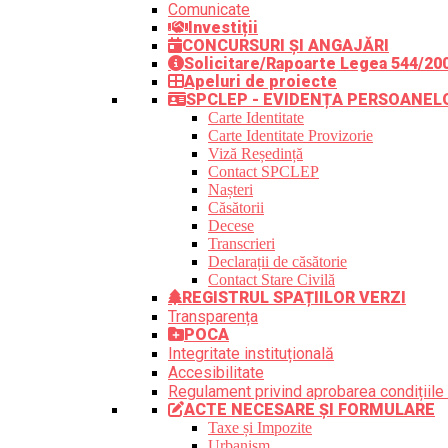
Comunicate
Investiții
CONCURSURI ȘI ANGAJĂRI
Solicitare/Rapoarte Legea 544/20
Apeluri de proiecte
SPCLEP - EVIDENȚA PERSOANEL
Carte Identitate
Carte Identitate Provizorie
Viză Reședință
Contact SPCLEP
Nașteri
Căsătorii
Decese
Transcrieri
Declarații de căsătorie
Contact Stare Civilă
REGISTRUL SPAȚIILOR VERZI
Transparența
POCA
Integritate instituțională
Accesibilitate
Regulament privind aprobarea condițiile 
ACTE NECESARE ȘI FORMULARE
Taxe și Impozite
Urbanism