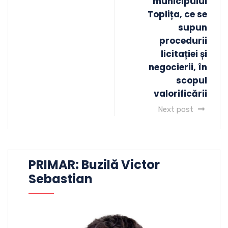
municipului
Toplița, ce se
supun
procedurii
licitației și
negocierii, în
scopul
valorificării
Next post
PRIMAR: Buzilă Victor
Sebastian