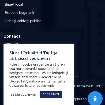
Buget local
Execuție bugetară
Licitații achiziții publice
Contact
SPCLEP
Site-ul Primăriei Toplița
Stare civilă
utilizează cookie-uri
Poliția locală
Folosim cookie-uri pentru a vă oferi
cea mai relevantă experiență de
navigare, amintindu-vă preferințele și
vizitele anterioare. Făcând clic pe
„Acceptați”, dați consimțământul la
utilizarea tuturor cookie-urile.
Protecția datelor cu caracter personal (GDPR)
Politica de utilizare a cookie-urilor
Setări cookie-uri
ACCEPTAȚI
Primăria Municipiului Toplița © 2025. Toate drepturile rezervate.