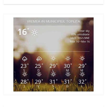
VREMEA ÎN MUNICIPIUL TOPLIȚA
16
°
clear sky
83% umiditate
vânt: 1m/s NNE
Max 16 • Min 16
23
25
29
30
29
°
°
°
°
°
S
D
L
M
M
28
29
31
31
32
°
°
°
°
°
J
V
S
D
L