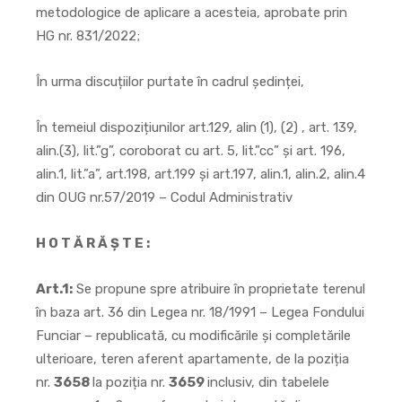
metodologice de aplicare a acesteia, aprobate prin
HG nr. 831/2022;
În urma discuțiilor purtate în cadrul ședinței,
În temeiul dispozițiunilor art.129, alin (1), (2) , art. 139,
alin.(3), lit.”g”, coroborat cu art. 5, lit.”cc” și art. 196,
alin.1, lit.”a”, art.198, art.199 și art.197, alin.1, alin.2, alin.4
din OUG nr.57/2019 – Codul Administrativ
H O T Ă R Ă Ș T E :
Art.1:
Se propune spre atribuire în proprietate terenul
în baza art. 36 din Legea nr. 18/1991 – Legea Fondului
Funciar – republicată, cu modificările și completările
ulterioare, teren aferent apartamente, de la poziția
nr.
3658
la poziția nr.
3659
inclusiv, din tabelele