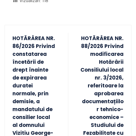
Vizualizări:
118
HOTĂRÂREA NR.
HOTĂRÂREA NR.
86/2026 Privind
88/2026 Privind
constatarea
modificarea
încetării de
Hotărârii
drept înainte
Consiliului local
de expirarea
nr. 3/2026,
duratei
referitoare la
normale, prin
aprobarea
demisie, a
documentațiilo
mandatului de
r tehnico-
consilier local
economice –
al domnului
Studiului de
Vizitiu George-
Fezabilitate cu