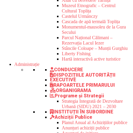
Altar cu belvedere Tarnița
Muzeul Etnografic – Centrul
Cultural Toplița
Castelul Urmánczy
Cascada de apă termală Toplița
Monumentul-mausoleu de la Gura
Secului
Parcul Național Călimani –
Rezervația Lacul Iezer
Stâncile Coloape – Munții Gurghiu
Liberty Fishing
Hartă interactivă active turistice
Administrație
CONDUCERE
DISPOZIȚIILE AUTORITĂȚII
EXECUTIVE
RAPOARTELE PRIMARULUI
ORGANIGRAMA
Programe și Strategii
Strategia Integrată de Dezvoltare
Urbană (SIDU) 2021 – 2030
INSTITUȚII ÎN SUBORDINE
Achiziții Publice
Planul Anual al Achizițiilor publice
Anunțuri achiziții publice