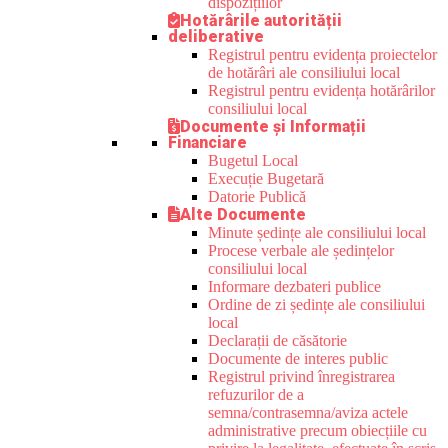
dispozițiilor
Hotărârile autorității
deliberative
Registrul pentru evidența proiectelor
de hotărâri ale consiliului local
Registrul pentru evidența hotărârilor
consiliului local
Documente și Informații
Financiare
Bugetul Local
Execuție Bugetară
Datorie Publică
Alte Documente
Minute ședințe ale consiliului local
Procese verbale ale ședințelor
consiliului local
Informare dezbateri publice
Ordine de zi ședințe ale consiliului
local
Declarații de căsătorie
Documente de interes public
Registrul privind înregistrarea
refuzurilor de a
semna/contrasemna/aviza actele
administrative precum obiecțiile cu