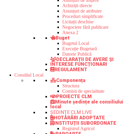
Anunțuri de inițiere
Achiziții directe
Anunțuri de atribuire
Proceduri simplificate
Licitații deschise
Negociere fără publicare
Anexa 2
Buget
Bugetul Local
Execuție Bugetară
Datorie Publică
DECLARAȚII DE AVERE ȘI
INTERESE FUNCȚIONARI
REGULAMENT
Consiliul Local
Componența
Structura
Comisii de specialitate
PROIECTE CLM
Minute ședințe ale consiliului
local
ȘEDINȚE CLM LIVE
HOTĂRÂRI ADOPTATE
INSTITUȚII SUBORDONATE
Registrul Agricol
RAPOARTE