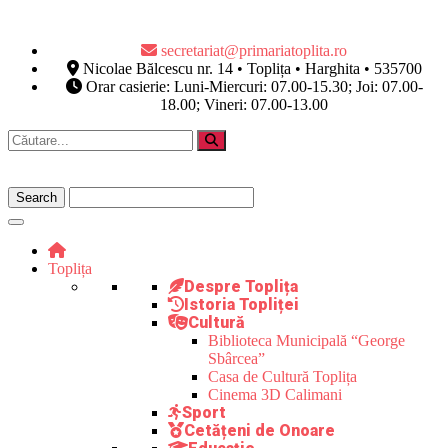
secretariat@primariatoplita.ro
Nicolae Bălcescu nr. 14 • Toplița • Harghita • 535700
Orar casierie: Luni-Miercuri: 07.00-15.30; Joi: 07.00-
18.00; Vineri: 07.00-13.00
Toplița
Despre Toplița
Istoria Topliței
Cultură
Biblioteca Municipală “George
Sbârcea”
Casa de Cultură Toplița
Cinema 3D Calimani
Sport
Cetățeni de Onoare