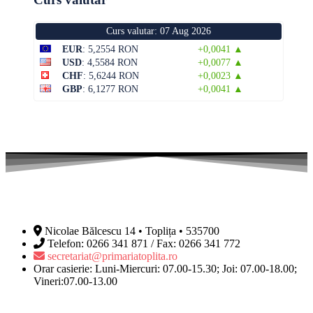
Curs valutar: 07 Aug 2026
EUR
: 5,2554 RON
+0,0041 ▲
USD
: 4,5584 RON
+0,0077 ▲
CHF
: 5,6244 RON
+0,0023 ▲
GBP
: 6,1277 RON
+0,0041 ▲
Nicolae Bălcescu 14 • Toplița • 535700
Telefon: 0266 341 871 / Fax: 0266 341 772
secretariat@primariatoplita.ro
Orar casierie: Luni-Miercuri: 07.00-15.30; Joi: 07.00-18.00;
Vineri:07.00-13.00