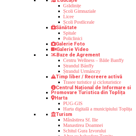
Educație
Grădinițe
Școli Gimnaziale
Licee
Școli Postliceale
Sănătate
Spitale
Policlinici
Galerie Foto
Galerie Video
Baze de Agrement
Centru Wellness – Băile Banffy
Ștrandul Bánffy
Ștrandul Urmánczy
Timp liber / Recreere activă
Trasee turistice şi cicloturistice
Centrul Național de Informare si
Promovare Turistica din Toplița
Harta
PUG-GIS
Harta digitală a municipiului Toplița
Turism
Mânăstirea Sf. Ilie
Manastirea Doamnei
Schitul Gura Izvorului