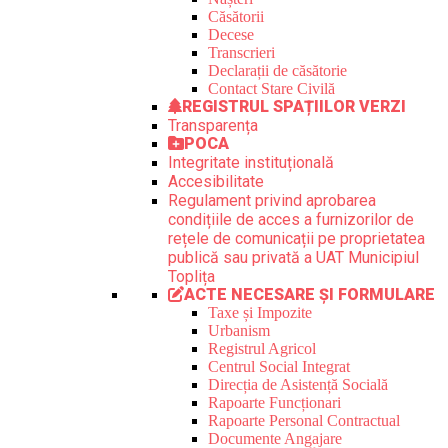
Căsătorii
Decese
Transcrieri
Declarații de căsătorie
Contact Stare Civilă
REGISTRUL SPAȚIILOR VERZI
Transparența
POCA
Integritate instituțională
Accesibilitate
Regulament privind aprobarea
condițiile de acces a furnizorilor de
rețele de comunicații pe proprietatea
publică sau privată a UAT Municipiul
Toplița
ACTE NECESARE ȘI FORMULARE
Taxe și Impozite
Urbanism
Registrul Agricol
Centrul Social Integrat
Direcția de Asistență Socială
Rapoarte Funcționari
Rapoarte Personal Contractual
Documente Angajare