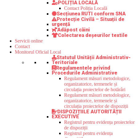
POLIȚIA LOCALĂ
Contact Poliția Locală
Secțiunea RUTI conform SNA
Protecție Civilă – Situații de
urgență
Adăpost câini
Colectarea deșeurilor textile
Servicii online
Contact
Monitorul Oficial Local
Statutul Unității Administrativ-
Teritoriale
Regulamentele privind
Procedurile Administrative
Regulament măsuri metodologice,
organizatorice, termenele și
circulația proiectelor de hotărâri
Regulament măsuri metodologice,
organizatorice, termenele și
circulația proiectelor de dispoziții
DISPOZIȚIILE AUTORITĂȚII
EXECUTIVE
Registrul pentru evidența proiectelor
de dispoziții
Registrul pentru evidența