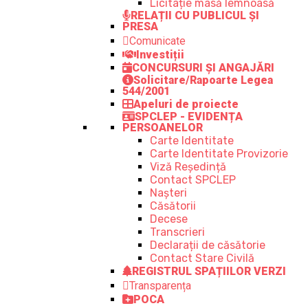
Licitație masă lemnoasă
RELAȚII CU PUBLICUL ȘI
PRESA
Comunicate
Investiții
CONCURSURI ȘI ANGAJĂRI
Solicitare/Rapoarte Legea
544/2001
Apeluri de proiecte
SPCLEP - EVIDENȚA
PERSOANELOR
Carte Identitate
Carte Identitate Provizorie
Viză Reședință
Contact SPCLEP
Nașteri
Căsătorii
Decese
Transcrieri
Declarații de căsătorie
Contact Stare Civilă
REGISTRUL SPAȚIILOR VERZI
Transparența
POCA