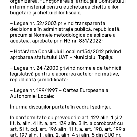
organizarea, funcţionarea şi atribuţiile Comitetului
interministerial pentru etichetarea cheltuielilor
bugetare şi cheltuielilor fiscale;
– Legea nr. 52/2003 privind transparenta
decizionala în administraţia publică, republicată,
precum și Normele metodologice de aplicare a
acesteia, aprobate prin HG nr. 831/2022;
– Hotărârea Consiliului Local nr.154/2012 privind
aprobarea statutului UAT – Municipiul Topliţa;
– Legea nr. 24 /2000 privind normele de tehnică
legislativă pentru elaborarea actelor normative,
republicată și modificată;
– Legea nr. 199/1997 – Cartea Europeana a
Autonomiei Locale;
În urma discuţiilor purtate în cadrul şedinţei,
În conformitate cu prevederile art. 129 alin. 1 şi 2
lit. b, alin. 4 lit. a, art. 139 alin. 3 lit. a coroborat cu
art. 5 lit. cc), art. 196 alin. 1 lit. a, art. 198, art. 199 si
art. 197 alin. 1 , alin. 2, alin. 4 si alin. 5 din OUG nr.