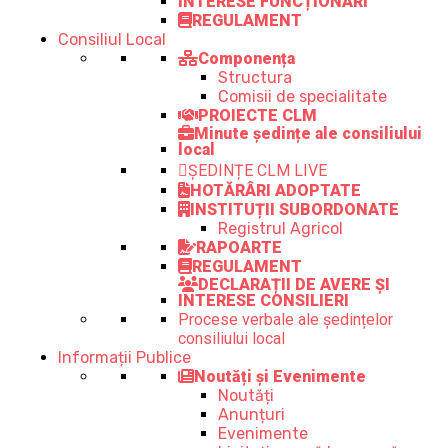
INTERESE FUNCȚIONARI
REGULAMENT
Consiliul Local
Componența
Structura
Comisii de specialitate
PROIECTE CLM
Minute ședințe ale consiliului
local
ȘEDINȚE CLM LIVE
HOTĂRÂRI ADOPTATE
INSTITUȚII SUBORDONATE
Registrul Agricol
RAPOARTE
REGULAMENT
DECLARAȚII DE AVERE ȘI
INTERESE CONSILIERI
Procese verbale ale ședințelor
consiliului local
Informații Publice
Noutăți și Evenimente
Noutăți
Anunțuri
Evenimente