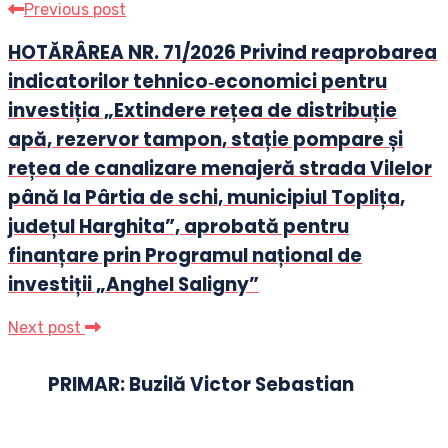
Previous post
HOTĂRÂREA NR. 71/2026 Privind reaprobarea
indicatorilor tehnico‑economici pentru
investiția „Extindere rețea de distribuție
apă, rezervor tampon, stație pompare și
rețea de canalizare menajeră strada Vilelor
până la Pârtia de schi, municipiul Toplița,
județul Harghita”, aprobată pentru
finanțare prin Programul național de
investiții „Anghel Saligny”
Next post
PRIMAR: Buzilă Victor Sebastian