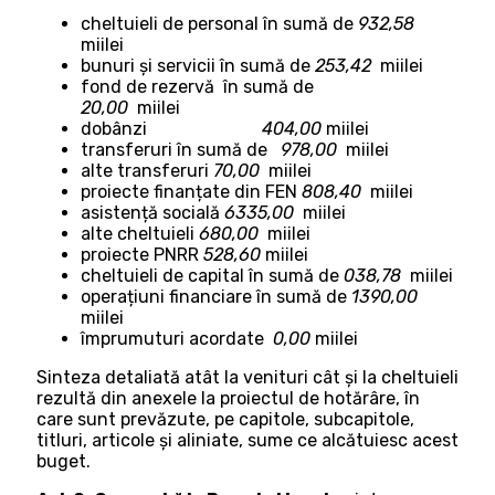
cheltuieli de personal în sumă de
932,58
miilei
bunuri și servicii în sumă de
253,42
miilei
fond de rezervă în sumă de
20,00
miilei
dobânzi
404,00
miilei
transferuri în sumă de
978,00
miilei
alte transferuri
70,00
miilei
proiecte finanțate din FEN
808,40
miilei
asistență socială
6335,00
miilei
alte cheltuieli
680,00
miilei
proiecte PNRR
528,60
miilei
cheltuieli de capital în sumă de
038,78
miilei
operațiuni financiare în sumă de
1390,00
miilei
împrumuturi acordate
0,00
miilei
Sinteza detaliată atât la venituri cât şi la cheltuieli
rezultă din anexele la proiectul de hotărâre, în
care sunt prevăzute, pe capitole, subcapitole,
titluri, articole şi aliniate, sume ce alcătuiesc acest
buget.