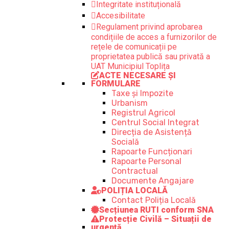
Integritate instituțională
Accesibilitate
Regulament privind aprobarea
condițiile de acces a furnizorilor de
rețele de comunicații pe
proprietatea publică sau privată a
UAT Municipiul Toplița
ACTE NECESARE ȘI
FORMULARE
Taxe și Impozite
Urbanism
Registrul Agricol
Centrul Social Integrat
Direcția de Asistență
Socială
Rapoarte Funcționari
Rapoarte Personal
Contractual
Documente Angajare
POLIȚIA LOCALĂ
Contact Poliția Locală
Secțiunea RUTI conform SNA
Protecție Civilă – Situații de
urgență