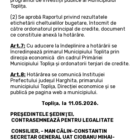
programul de investiții publice al Municipiului
Toplița.
(2) Se aprobă Raportul privind rezultatele
etichetării cheltuielilor bugetare, întocmit de
către ordonatorul principal de credite, document
ce constituie anexă la hotărâre.
Art.7:
Cu aducere la îndeplinire a hotărârii se
încredinţează primarul Municipiului Toplita prin
direcţia economică din cadrul Primăriei
Municipiului Topliţa şi ordonatorii terţiari de credite.
Art.8:
Hotărârea se comunică Instituţiei
Prefectului judeţul Harghita, primarului
municipiului Topliţa, Direcției economice şi se
publică pe pagina web a municipiului.
Topliţa, la 11.05.2026.
PREŞEDINTELE ŞEDINŢEI,
CONTRASEMNEAZĂ PENTRU LEGALITATE
CONSILIER, – MAN CĂLIN-CONSTANTIN
SECRETAR GENERAL UAT CIOBANU MIHAI-