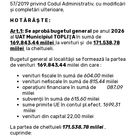
57/2019 privind Codul Administrativ, cu modificări
și completări ulterioare,
H O T Ă R Ă Ş T E :
Art.1
:
S
e aprobă bugetul general
pe anul
2026
al
UAT Municipiul TOPLIŢA
în sumă de
169.843,44 miilei
la venituri şi de
171.538,78
miilei
la cheltuieli.
Bugetul general al localităţii se formează la partea
de venituri
169.843,44
miilei din care :
venituri fiscale în sumă de
604,00
miilei
venituri nefiscale în sumă de
815,44
miilei
operațiuni financiare în sumă de
087,09
miilei
subvenții în sumă de
615,60
miilei
sume primite UE în contul pl.efect.
1699,31
miilei
venituri din capital 22,00 miilei
La partea de cheltuieli
171.538,78 miilei
,
cuprinde: