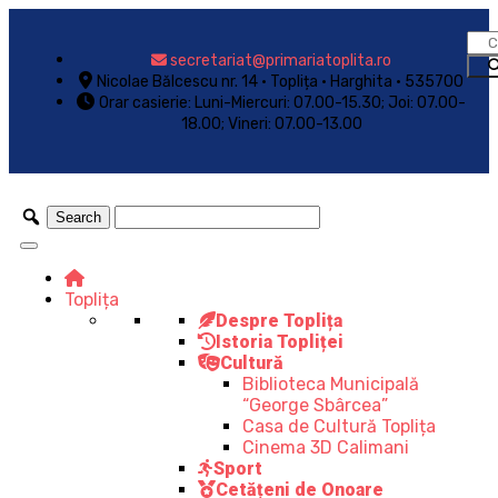
secretariat@primariatoplita.ro
Nicolae Bălcescu nr. 14 • Toplița • Harghita • 535700
Orar casierie: Luni-Miercuri: 07.00-15.30; Joi: 07.00-
18.00; Vineri: 07.00-13.00
Toplița
Despre Toplița
Istoria Topliței
Cultură
Biblioteca Municipală
“George Sbârcea”
Casa de Cultură Toplița
Cinema 3D Calimani
Sport
Cetățeni de Onoare