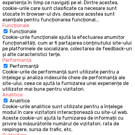
experiența în timp ce navigați pe el. Dintre acestea,
cookie-urile care sunt clasificate ca necesare sunt
stocate în browser-ul dvs. deoarece acestea sunt
esențiale pentru funcționarea funcțional
...
Funcționale
Funcționale
Cookie-urile funcționale ajută la efectuarea anumitor
funcționalități, cum ar fi partajarea conținutului site-ului
pe platformele de socializare, colectarea de feedback-uri
și alte caracteristici terțe.
Performanță
Performanță
Cookie-urile de performanță sunt utilizate pentru a
înțelege și analiza indexurile cheie de performanță ale
site-ului, ceea ce ajută la furnizarea unei experiențe de
utilizator mai bune pentru vizitatori.
Analitice
Analitice
Cookie-urile analitice sunt utilizate pentru a înțelege
modul în care vizitatorii interacționează cu site-ul web.
Aceste cookie-uri ajută la furnizarea de informații cu
privire la măsurătorile numărul de vizitatori, rata de
respingere, sursa de trafic, etc.