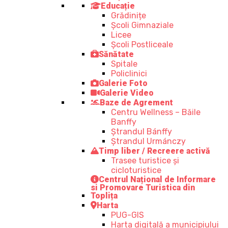
Educație
Grădinițe
Școli Gimnaziale
Licee
Școli Postliceale
Sănătate
Spitale
Policlinici
Galerie Foto
Galerie Video
Baze de Agrement
Centru Wellness – Băile
Banffy
Ștrandul Bánffy
Ștrandul Urmánczy
Timp liber / Recreere activă
Trasee turistice şi
cicloturistice
Centrul Național de Informare
si Promovare Turistica din
Toplița
Harta
PUG-GIS
Harta digitală a municipiului