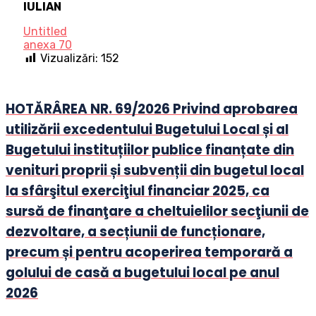
IULIAN
Untitled
anexa 70
Vizualizări:
152
HOTĂRÂREA NR. 69/2026 Privind aprobarea
utilizării excedentului Bugetului Local și al
Bugetului instituțiilor publice finanțate din
venituri proprii și subvenții din bugetul local
la sfârşitul exerciţiul financiar 2025, ca
sursă de finanţare a cheltuielilor secţiunii de
dezvoltare, a secțiunii de funcționare,
precum și pentru acoperirea temporară a
golului de casă a bugetului local pe anul
2026