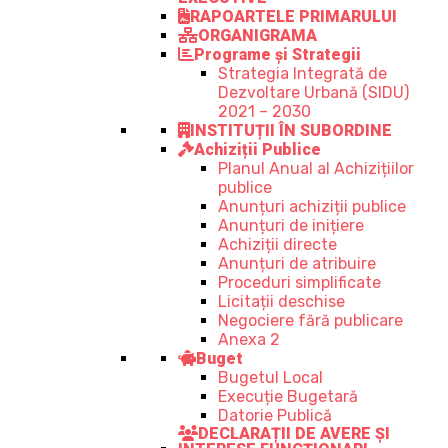
RAPOARTELE PRIMARULUI
ORGANIGRAMA
Programe și Strategii
Strategia Integrată de
Dezvoltare Urbană (SIDU)
2021 – 2030
INSTITUȚII ÎN SUBORDINE
Achiziții Publice
Planul Anual al Achizițiilor
publice
Anunțuri achiziții publice
Anunțuri de inițiere
Achiziții directe
Anunțuri de atribuire
Proceduri simplificate
Licitații deschise
Negociere fără publicare
Anexa 2
Buget
Bugetul Local
Execuție Bugetară
Datorie Publică
DECLARAȚII DE AVERE ȘI