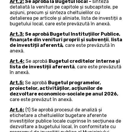
Art.2:
S
e aprobă la
Bugetul local –
sinteza
detaliată la venituri pe capitole și subcapitole, pe
acţiuni, precum şi sinteza cheltuielilor cu
detalierea pe articole şi aliniate, lista de investiții a
bugetului local, care este prevăzută în anexă.
Art.3:
Se aprobă Bugetul Instituțiilor Publice,
finanţate din venituri proprii şi subv
enții
,
lista
de investiții aferentă
,
care este prevăzută în
anexă.
Art.4:
Se aprobă
Bugetul creditelor
interne și
lista de investiții aferentă
, care este prevăzută
în anexă.
Art.5:
Se aprobă
Bugetul programelor,
proiectelor, activităților, acțiunilor de
dezvoltare economico-sociale pe anul 2026,
care este prevăzut în anexă.
Art.6:
(1) Se aprobă procesul de analiză și
etichetare a cheltuielilor bugetare aferente
investițiilor publice locale cuprinse în secțiunea de
dezvoltare a bugetului local, în conformitate cu