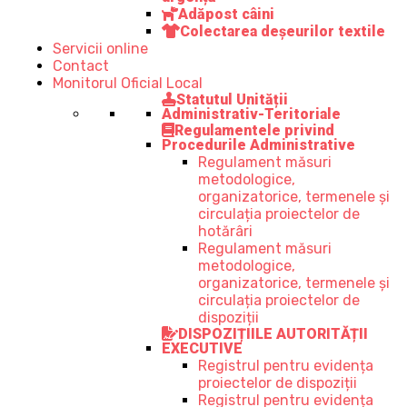
Adăpost câini
Colectarea deșeurilor textile
Servicii online
Contact
Monitorul Oficial Local
Statutul Unității
Administrativ-Teritoriale
Regulamentele privind
Procedurile Administrative
Regulament măsuri
metodologice,
organizatorice, termenele și
circulația proiectelor de
hotărâri
Regulament măsuri
metodologice,
organizatorice, termenele și
circulația proiectelor de
dispoziții
DISPOZIȚIILE AUTORITĂȚII
EXECUTIVE
Registrul pentru evidența
proiectelor de dispoziții
Registrul pentru evidența