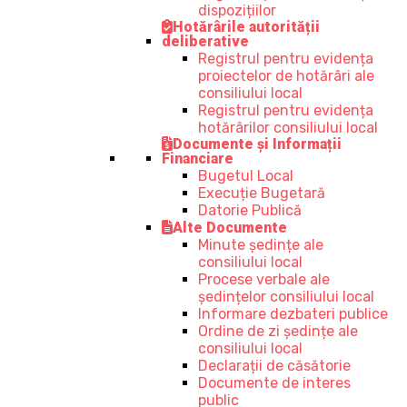
dispozițiilor
Hotărârile autorității
deliberative
Registrul pentru evidența
proiectelor de hotărâri ale
consiliului local
Registrul pentru evidența
hotărârilor consiliului local
Documente și Informații
Financiare
Bugetul Local
Execuție Bugetară
Datorie Publică
Alte Documente
Minute ședințe ale
consiliului local
Procese verbale ale
ședințelor consiliului local
Informare dezbateri publice
Ordine de zi ședințe ale
consiliului local
Declarații de căsătorie
Documente de interes
public