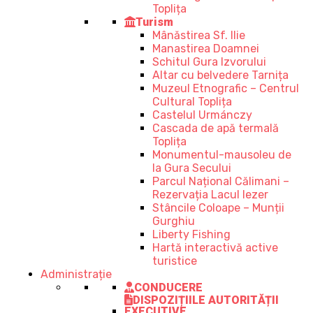
Toplița
Turism
Mânăstirea Sf. Ilie
Manastirea Doamnei
Schitul Gura Izvorului
Altar cu belvedere Tarnița
Muzeul Etnografic – Centrul
Cultural Toplița
Castelul Urmánczy
Cascada de apă termală
Toplița
Monumentul-mausoleu de
la Gura Secului
Parcul Național Călimani –
Rezervația Lacul Iezer
Stâncile Coloape – Munții
Gurghiu
Liberty Fishing
Hartă interactivă active
turistice
Administrație
CONDUCERE
DISPOZIȚIILE AUTORITĂȚII
EXECUTIVE