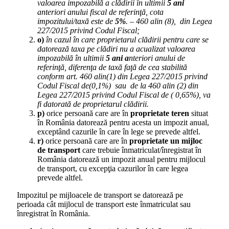
valoarea impozabilă a clădirii în ultimii
5 ani
anteriori anului fiscal de referinţă, cota
impozitului/taxă este de
5%
. – 460 alin (8), din Legea
227/2015 privind Codul Fiscal;
o)
în cazul în care proprietarul clădirii pentru care se
datorează taxa pe clădiri nu a acualizat valoarea
impozabilă în ultimii
5 ani a
nteriori anului de
referinţă, diferenţa de taxă faţă de cea stabilită
conform art. 460 alin(1) din Legea 227/2015 privind
Codul Fiscal de(0,1%) sau de la 460 alin (2) din
Legea 227/2015 privind Codul Fiscal de ( 0,65%), va
fi datorată de proprietarul clădirii.
p)
orice persoană care are în
proprietate teren
situat
în România datorează pentru acesta un impozit anual,
exceptând cazurile în care în lege se prevede altfel.
r)
orice persoană care are în
proprietate un mijloc
de transport
care trebuie înmatriculat/înregistrat în
România datorează un impozit anual pentru mijlocul
de transport, cu excepţia cazurilor în care legea
prevede altfel.
Impozitul pe mijloacele de transport se datorează pe
perioada cât mijlocul de transport este înmatriculat sau
înregistrat în România.