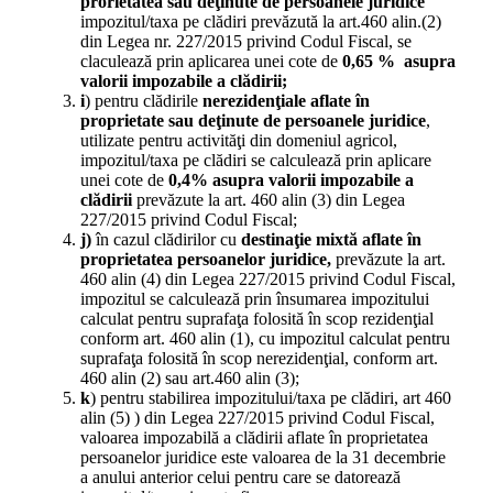
prorietatea sau deţinute de persoanele juridice
impozitul/taxa pe clădiri prevăzută la art.460 alin.(2)
din Legea nr. 227/2015 privind Codul Fiscal, se
claculează prin aplicarea unei cote de
0,65
% asupra
valorii impozabile a clădirii;
i
) pentru clădirile
nerezidenţiale aflate în
proprietate sau deţinute de persoanele juridice
,
utilizate pentru activităţi din domeniul agricol,
impozitul/taxa pe clădiri se calculează prin aplicare
unei cote de
0,4% asupra valorii impozabile a
clădirii
prevăzute la art. 460 alin (3) din Legea
227/2015 privind Codul Fiscal;
j)
în cazul clădirilor cu
destinaţie mixtă aflate în
proprietatea persoanelor juridice,
prevăzute la art.
460 alin (4) din Legea 227/2015 privind Codul Fiscal,
impozitul se calculează prin însumarea impozitului
calculat pentru suprafaţa folosită în scop rezidenţial
conform art. 460 alin (1), cu impozitul calculat pentru
suprafaţa folosită în scop nerezidenţial, conform art.
460 alin (2) sau art.460 alin (3);
k
) pentru stabilirea impozitului/taxa pe clădiri, art 460
alin (5) ) din Legea 227/2015 privind Codul Fiscal,
valoarea impozabilă a clădirii aflate în proprietatea
persoanelor juridice este valoarea de la 31 decembrie
a anului anterior celui pentru care se datorează