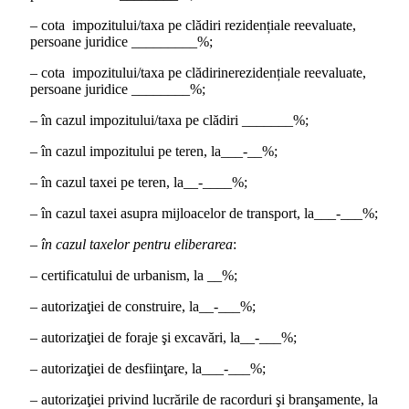
– cota impozitului/taxa pe clădiri rezidențiale reevaluate,
persoane juridice _________%;
– cota impozitului/taxa pe clădirinerezidențiale reevaluate,
persoane juridice ________%;
– în cazul impozitului/taxa pe clădiri _______%;
– în cazul impozitului pe teren, la___-__%;
– în cazul taxei pe teren, la__-____%;
– în cazul taxei asupra mijloacelor de transport, la___-___%;
–
în cazul taxelor pentru eliberarea
:
– certificatului de urbanism, la __%;
– autorizaţiei de construire, la__-___%;
– autorizaţiei de foraje şi excavări, la__-___%;
– autorizaţiei de desfiinţare, la___-___%;
– autorizaţiei privind lucrările de racorduri şi branşamente, la