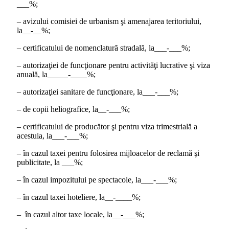
___%;
– avizului comisiei de urbanism şi amenajarea teritoriului,
la__-__%;
– certificatului de nomenclatură stradală, la___-___%;
– autorizaţiei de funcţionare pentru activităţi lucrative şi viza
anuală, la_____-____%;
– autorizaţiei sanitare de funcţionare, la___-___%;
– de copii heliografice, la__-___%;
– certificatului de producător şi pentru viza trimestrială a
acestuia, la___-___%;
– în cazul taxei pentru folosirea mijloacelor de reclamă şi
publicitate, la ___%;
– în cazul impozitului pe spectacole, la___-___%;
– în cazul taxei hoteliere, la__-____%;
– în cazul altor taxe locale, la__-___%;