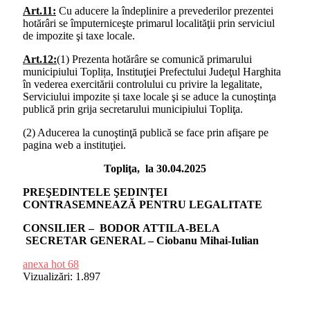
Art.11:
Cu aducere la îndeplinire a prevederilor prezentei
hotărâri se împuterniceşte primarul localităţii prin serviciul
de impozite şi taxe locale.
Art.12:
(1) Prezenta hotărâre se comunică primarului
municipiului Toplița, Instituţiei Prefectului Judeţul Harghita
în vederea exercitării controlului cu privire la legalitate,
Serviciului impozite și taxe locale şi se aduce la cunoştinţa
publică prin grija secretarului municipiului Topliţa.
(2) Aducerea la cunoştinţă publică se face prin afişare pe
pagina web a instituţiei.
Topliţa, la 30.04.2025
PREŞEDINTELE ŞEDINŢEI
CONTRASEMNEAZĂ PENTRU LEGALITATE
CONSILIER – BODOR ATTILA-BELA
SECRETAR GENERAL – Ciobanu Mihai-Iulian
anexa hot 68
Vizualizări:
1.897