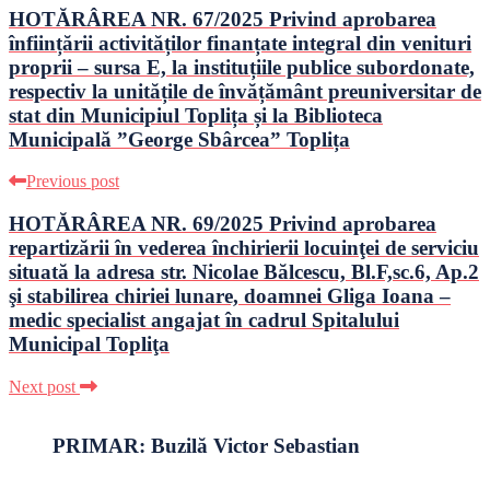
HOTĂRÂREA NR. 67/2025 Privind aprobarea
înființării activităților finanțate integral din venituri
proprii – sursa E, la instituțiile publice subordonate,
respectiv la unitățile de învățământ preuniversitar de
stat din Municipiul Toplița și la Biblioteca
Municipală ”George Sbârcea” Toplița
Previous post
HOTĂRÂREA NR. 69/2025 Privind aprobarea
repartizării în vederea închirierii locuinţei de serviciu
situată la adresa str. Nicolae Bălcescu, Bl.F,sc.6, Ap.2
şi stabilirea chiriei lunare, doamnei Gliga Ioana –
medic specialist angajat în cadrul Spitalului
Municipal Topliţa
Next post
PRIMAR: Buzilă Victor Sebastian