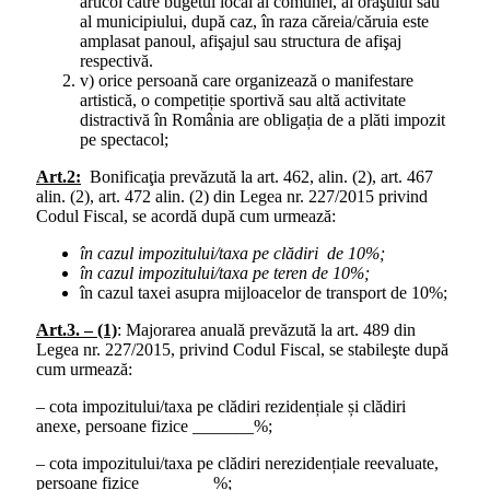
articol către bugetul local al comunei, al oraşului sau
al municipiului, după caz, în raza căreia/căruia este
amplasat panoul, afişajul sau structura de afişaj
respectivă.
v) orice persoană care organizează o manifestare
artistică, o competiție sportivă sau altă activitate
distractivă în România are obligația de a plăti impozit
pe spectacol;
Art.2:
Bonificaţia prevăzută la art. 462, alin. (2), art. 467
alin. (2), art. 472 alin. (2) din Legea nr. 227/2015 privind
Codul Fiscal, se acordă după cum urmează:
în cazul impozitului/taxa pe clădiri de 10%;
în cazul impozitului/taxa pe teren de 10%;
în cazul taxei asupra mijloacelor de transport de 10%;
Art.3. – (1)
: Majorarea anuală prevăzută la art. 489 din
Legea nr. 227/2015, privind Codul Fiscal, se stabileşte după
cum urmează:
– cota impozitului/taxa pe clădiri rezidențiale și clădiri
anexe, persoane fizice ­­­_______%;
– cota impozitului/taxa pe clădiri nerezidențiale reevaluate,
persoane fizice ________%;