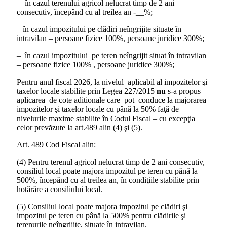
– în cazul terenului agricol nelucrat timp de 2 ani
consecutiv, începând cu al treilea an -__%;
– în cazul impozitului pe clădiri neîngrijite situate în
intravilan – persoane fizice 100%, persoane juridice 300%;
– în cazul impozitului pe teren neîngrijit situat în intravilan
– persoane fizice 100% , persoane juridice 300%;
Pentru anul fiscal 2026, la nivelul aplicabil al impozitelor şi
taxelor locale stabilite prin Legea 227/2015
nu
s-a propus
aplicarea de cote aditionale care pot conduce la majorarea
impozitelor şi taxelor locale cu până la 50% faţă de
nivelurile maxime stabilite în Codul Fiscal – cu excepţia
celor prevăzute la art.489 alin (4) şi (5).
Art. 489 Cod Fiscal alin:
(4) Pentru terenul agricol nelucrat timp de 2 ani consecutiv,
consiliul local poate majora impozitul pe teren cu până la
500%, începând cu al treilea an, în condiţiile stabilite prin
hotărâre a consiliului local.
(5) Consiliul local poate majora impozitul pe clădiri şi
impozitul pe teren cu până la 500% pentru clădirile şi
terenurile neîngrijite, situate în intravilan.