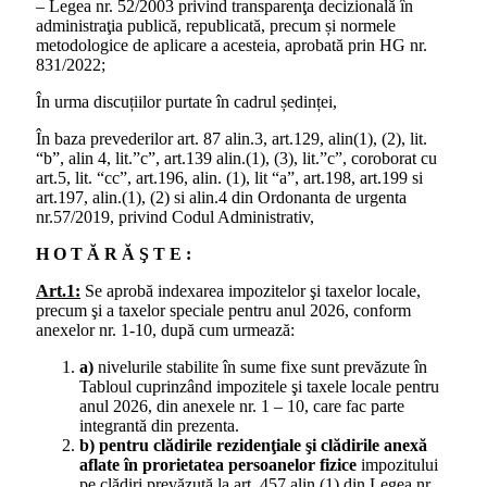
– Legea nr. 52/2003 privind transparenţa decizională în
administraţia publică, republicată, precum și normele
metodologice de aplicare a acesteia, aprobată prin HG nr.
831/2022;
În urma discuțiilor purtate în cadrul ședinței,
În baza prevederilor art. 87 alin.3, art.129, alin(1), (2), lit.
“b”, alin 4, lit.”c”, art.139 alin.(1), (3), lit.”c”, coroborat cu
art.5, lit. “cc”, art.196, alin. (1), lit “a”, art.198, art.199 si
art.197, alin.(1), (2) si alin.4 din Ordonanta de urgenta
nr.57/2019, privind Codul Administrativ,
H O T Ă R Ă Ş T E :
Art.1:
Se aprobă indexarea impozitelor şi taxelor locale,
precum şi a taxelor speciale pentru anul 2026, conform
anexelor nr. 1-10, după cum urmează:
a)
nivelurile stabilite în sume fixe sunt prevăzute în
Tabloul cuprinzând impozitele şi taxele locale pentru
anul 2026, din anexele nr. 1 – 10, care fac parte
integrantă din prezenta.
b) pentru clădirile rezidenţiale şi clădirile anexă
aflate în prorietatea persoanelor fizice
impozitului
pe clădiri prevăzută la art. 457 alin.(1) din Legea nr.