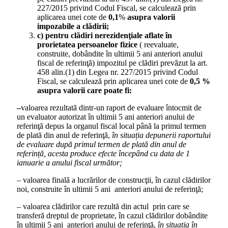
227/2015 privind Codul Fiscal, se calculează prin
aplicarea unei cote de
0,1
%
asupra valorii
impozabile a clădirii;
c) pentru clădiri nerezidenţiale aflate în
prorietatea persoanelor fizice
( reevaluate,
construite, dobândite în ultimii 5 ani anteriori anului
fiscal de referinţă) impozitul pe clădiri prevăzut la art.
458 alin.(1) din Legea nr. 227/2015 privind Codul
Fiscal, se calculează prin aplicarea unei cote de
0,5 %
asupra valorii care poate fi:
–
valoarea rezultată dintr-un raport de evaluare întocmit de
un evaluator autorizat în ultimii 5 ani anteriori anului de
referinţă depus la organul fiscal local până la primul termen
de plată din anul de referinţă,
în situația depunerii raportului
de evaluare după primul termen de plată din anul de
referință, acesta produce efecte începând cu data de 1
ianuarie a anului fiscal următor;
– valoarea finală a lucrărilor de construcţii, în cazul clădirilor
noi, construite în ultimii 5 ani anteriori anului de referinţă;
– valoarea clădirilor care rezultă din actul prin care se
transferă dreptul de proprietate, în cazul clădirilor dobândite
în ultimii 5 ani anteriori anului de referinţă,
în situația în