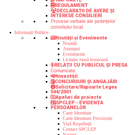
REGULAMENT
DECLARAȚII DE AVERE ȘI
INTERESE CONSILIERI
Procese verbale ale ședințelor
consiliului local
Informații Publice
Noutăți și Evenimente
Noutăți
Anunțuri
Evenimente
Licitație masă lemnoasă
RELAȚII CU PUBLICUL ȘI PRESA
Comunicate
Investiții
CONCURSURI ȘI ANGAJĂRI
Solicitare/Rapoarte Legea
544/2001
Apeluri de proiecte
SPCLEP - EVIDENȚA
PERSOANELOR
Carte Identitate
Carte Identitate Provizorie
Viză Reședință
Contact SPCLEP
Nașteri