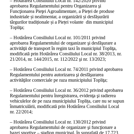
– Hotărârea Consiliului Local nr. 142/2020 privind
aprobarea Regulamentului pentru Organizarea şi
Funcţionarea Pieţei Agroalimentare, a Pieței de produse
industriale și nealimentar, a organizării și desfășurării
târgurilor tradiționale și a Pieței volante din municipiul
Topliţa;
– Hotărârea Consiliului Local nr. 101/2011 privind
aprobarea Regulamentului de organizare şi desfăşurare a
activităţii de transport în regim taxi în municipiul Topliţa,
modificată prin Hotărârea Consiliului Local nr. 38/2013, nr.
21/2014, nr. 144/2015, nr. 112/2022 şi nr. 13/2023;
– Hotărârea Consiliului Local nr. 74/2011 privind aprobarea
Regulamentului pentru autorizarea şi desfăşurarea
activităţilor comerciale pe raza municipiului Topliţa;
– Hotărârea Consiliului Local nr. 36/2012 privind aprobarea
Regulamentului pentru înregistrarea, evidenţa şi radierea
vehiculelor de pe raza municipiului Toplița, care nu se supun
înmatriculării, modificată prin Hotărârea Consiliului Local
nr. 22/2014;
– Hotărârea Consiliului Local nr. 130/2012 privind
aprobarea Regulamentului de organizare şi funcţionare a
bazei sportive – stadion municipal, în suprafaţă de 17.723