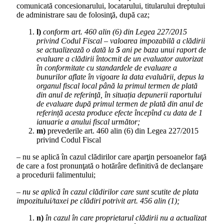
comunicată concesionarului, locatarului, titularului dreptului
de administrare sau de folosinţă, după caz;
l)
conform art. 460 alin (6) din Legea 227/2015
privind Codul Fiscal – valoarea impozabilă a clădirii
se actualizează o dată la
5
ani pe baza unui raport de
evaluare a clădirii întocmit de un evaluator autorizat
în conformitate cu standardele de evaluare a
bunurilor aflate în vigoare la data evaluării, depus la
organul fiscal local până la primul termen de plată
din anul de referinţă, în situația depunerii raportului
de evaluare după primul termen de plată din anul de
referință acesta produce efecte începînd cu data de 1
ianuarie a anului fiscal următor;
m)
prevederile art. 460 alin (6) din Legea 227/2015
privind Codul Fiscal
– nu se aplică în cazul clădirilor care aparţin persoanelor faţă
de care a fost pronunţată o hotărâre definitivă de declanşare
a procedurii falimentului;
– nu se aplică în cazul clădirilor care sunt scutite de plata
impozitului/taxei pe clădiri potrivit art. 456 alin (1);
n)
în cazul în care proprietarul clădirii nu a actualizat