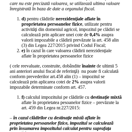
care nu este precizată valoarea, se utilizează ultima valoare
înregistrată în baza de date a organului fiscal.
d)
pentru clădirile
nerezidenţiale aflate în
proprietatea persoanelor fizice
, utilizate pentru
activităţi din domeniul agricol, impozitul pe clădiri se
calculează prin aplicare unei cote de
0,4%
asupra
valorii impozabile a clădirii prevăzute la art. 458 alin
(3) din Legea 227/2015 privind Codul Fiscal;
e)
în cazul în care valoarea clădirii nerezidenţiale
aflate în proprietatea persoanelor fizice
( cele reevaluate, construite, dobândite
înainte
de ultimii 5
ani anteriori anului fiscal de referinţă) nu poate fi calculată
conform prevederilor art.458 alin (1) – impozitul se
calculează prin aplicarea cotei de
2%
asupra valorii
impozabile determinate conform art. 457.
f)
calculul impozitului pe clădirile cu
destinaţie mixtă
aflate în proprietatea pesoanelor fizice – prevăzute la
art. 459 din Legea nr.227/2015:
–
în cazul clădirilor cu destinaţie mixtă aflate în
proprietatea persoanelor fizice, impozitul se calculează
prin însumarea impozitului calculat pentru suprafaţa