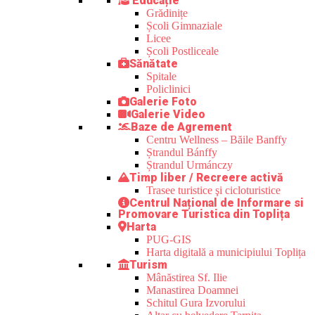
Educație
Grădinițe
Școli Gimnaziale
Licee
Școli Postliceale
Sănătate
Spitale
Policlinici
Galerie Foto
Galerie Video
Baze de Agrement
Centru Wellness – Băile Banffy
Ștrandul Bánffy
Ștrandul Urmánczy
Timp liber / Recreere activă
Trasee turistice şi cicloturistice
Centrul Național de Informare si
Promovare Turistica din Toplița
Harta
PUG-GIS
Harta digitală a municipiului Toplița
Turism
Mânăstirea Sf. Ilie
Manastirea Doamnei
Schitul Gura Izvorului