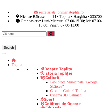
secretariat@primariatoplita.ro
Nicolae Bălcescu nr. 14 • Toplița • Harghita • 535700
Orar casierie: Luni-Miercuri: 07.00-15.30; Joi: 07.00-
18.00; Vineri: 07.00-13.00
Toplița
Despre Toplița
Istoria Topliței
Cultură
Biblioteca Municipală “George
Sbârcea”
Casa de Cultură Toplița
Cinema 3D Calimani
Sport
Cetățeni de Onoare