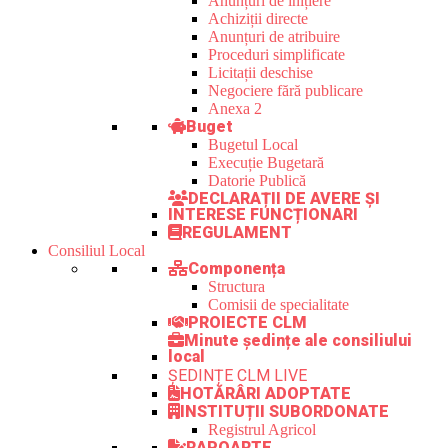
Anunțuri de inițiere
Achiziții directe
Anunțuri de atribuire
Proceduri simplificate
Licitații deschise
Negociere fără publicare
Anexa 2
Buget
Bugetul Local
Execuție Bugetară
Datorie Publică
DECLARAȚII DE AVERE ȘI
INTERESE FUNCȚIONARI
REGULAMENT
Consiliul Local
Componența
Structura
Comisii de specialitate
PROIECTE CLM
Minute ședințe ale consiliului
local
ȘEDINȚE CLM LIVE
HOTĂRÂRI ADOPTATE
INSTITUȚII SUBORDONATE
Registrul Agricol
RAPOARTE