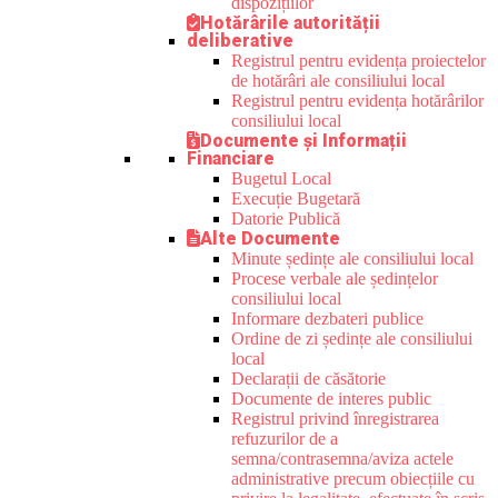
dispozițiilor
Hotărârile autorității
deliberative
Registrul pentru evidența proiectelor
de hotărâri ale consiliului local
Registrul pentru evidența hotărârilor
consiliului local
Documente și Informații
Financiare
Bugetul Local
Execuție Bugetară
Datorie Publică
Alte Documente
Minute ședințe ale consiliului local
Procese verbale ale ședințelor
consiliului local
Informare dezbateri publice
Ordine de zi ședințe ale consiliului
local
Declarații de căsătorie
Documente de interes public
Registrul privind înregistrarea
refuzurilor de a
semna/contrasemna/aviza actele
administrative precum obiecțiile cu