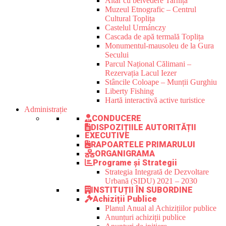
Altar cu belvedere Tarnița
Muzeul Etnografic – Centrul
Cultural Toplița
Castelul Urmánczy
Cascada de apă termală Toplița
Monumentul-mausoleu de la Gura
Secului
Parcul Național Călimani –
Rezervația Lacul Iezer
Stâncile Coloape – Munții Gurghiu
Liberty Fishing
Hartă interactivă active turistice
Administrație
CONDUCERE
DISPOZIȚIILE AUTORITĂȚII
EXECUTIVE
RAPOARTELE PRIMARULUI
ORGANIGRAMA
Programe și Strategii
Strategia Integrată de Dezvoltare
Urbană (SIDU) 2021 – 2030
INSTITUȚII ÎN SUBORDINE
Achiziții Publice
Planul Anual al Achizițiilor publice
Anunțuri achiziții publice