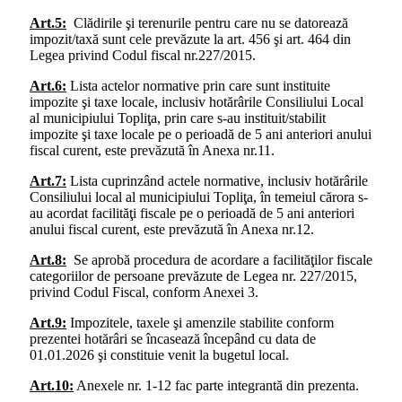
Art.5:
Clădirile şi terenurile pentru care nu se datorează
impozit/taxă sunt cele prevăzute la art. 456 şi art. 464 din
Legea privind Codul fiscal nr.227/2015.
Art.6:
Lista actelor normative prin care sunt instituite
impozite şi taxe locale, inclusiv hotărârile Consiliului Local
al municipiului Topliţa, prin care s-au instituit/stabilit
impozite şi taxe locale pe o perioadă de 5 ani anteriori anului
fiscal curent, este prevăzută în Anexa nr.11.
Art.7:
Lista cuprinzând actele normative, inclusiv hotărârile
Consiliului local al municipiului Topliţa, în temeiul cărora s-
au acordat facilităţi fiscale pe o perioadă de 5 ani anteriori
anului fiscal curent, este prevăzută în Anexa nr.12.
Art.8:
Se aprobă procedura de acordare a facilităţilor fiscale
categoriilor de persoane prevăzute de Legea nr. 227/2015,
privind Codul Fiscal, conform Anexei 3.
Art.9:
Impozitele, taxele şi amenzile stabilite conform
prezentei hotărâri se încasează începând cu data de
01.01.2026 şi constituie venit la bugetul local.
Art.10:
Anexele nr. 1-12 fac parte integrantă din prezenta.