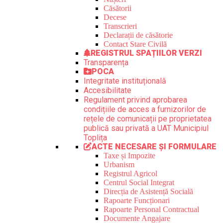
Căsătorii
Decese
Transcrieri
Declarații de căsătorie
Contact Stare Civilă
REGISTRUL SPAȚIILOR VERZI
Transparența
POCA
Integritate instituțională
Accesibilitate
Regulament privind aprobarea
condițiile de acces a furnizorilor de
rețele de comunicații pe proprietatea
publică sau privată a UAT Municipiul
Toplița
ACTE NECESARE ȘI FORMULARE
Taxe și Impozite
Urbanism
Registrul Agricol
Centrul Social Integrat
Direcția de Asistență Socială
Rapoarte Funcționari
Rapoarte Personal Contractual
Documente Angajare