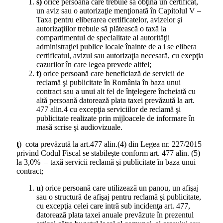
s)
orice persoană care trebuie să obţină un certificat,
un aviz sau o autorizaţie menţionată în Capitolul V –
Taxa pentru eliberarea certificatelor, avizelor şi
autorizaţiilor trebuie să plătească o taxă la
compartimentul de specialitate al autorităţii
administraţiei publice locale înainte de a i se elibera
certificatul, avizul sau autorizaţia necesară, cu exepţia
cazurilor în care legea prevede altfel;
t)
orice persoană care beneficiază de servicii de
reclamă şi publicitate în România în baza unui
contract sau a unui alt fel de înţelegere încheiată cu
altă persoană datorează plata taxei prevăzută la art.
477 alin.4 cu excepţia serviciilor de reclamă şi
publicitate realizate prin mijloacele de informare în
masă scrise şi audiovizuale.
ţ
) cota prevăzută la art.477 alin.(4) din Legea nr. 227/2015
privind Codul Fiscal se stabileşte conform art. 477 alin. (5)
la 3,0% – taxă servicii reclamă şi publicitate în baza unui
contract;
u
) orice persoană care utilizează un panou, un afişaj
sau o structură de afişaj pentru reclamă şi publicitate,
cu excepţia celei care intră sub incidenţa art. 477,
datorează plata taxei anuale prevăzute în prezentul