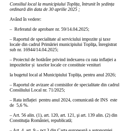
Consiliul local la municipiului Toplița, întrunit în ședința
ordinară din data de 30 aprilie 2025 ;
Având în vedere:
– Referatul de aprobare nr. 59/14.04.2025;
– Raportul de specialitate al serviciului impozite şi taxe
locale din cadrul Primăriei municipiului Topliţa, înregistrat
sub nr. 16944/14.04.2025;
– Proiectul de hotărâre privind indexarea cu rata inflației a
impozitelor și taxelor locale ce constituie venituri
la bugetul local al Municipiului Toplița, pentru anul 2026;
– Raportul de avizare al comisiilor de specialitate din cadrul
Consiliului Local nr. 71/2025;
– Rata inflației pentru anul 2024, comunicată de INS este
de 5,6 %.
– Art. 56 alin. (1), art. 120, art. 121, şi art. 139 alin. (2) din
Constituţia României, republicată;
– Art. 4, art. 9 – pct.3 din Carta europeană a autonomiei