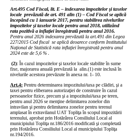
Art.495 Cod Fiscal, lit. E – indexarea impozitelor şi taxelor
locale prevăzută de art. 491 alin (1) – Cod Fiscal se aplică
începând cu 1 ianuarie 2017, pentru stabilirea nivelurilor
impozitelor şi taxelor locale pentru anul 2018, utilizând
rata pozitivă a inflaţiei înregistrată pentru anul 2016.
Pentru anul 2026 indexarea prevăzută la art.491 din Legea
227/2015 Cod fiscal se aplică deoarece conform Institutului
Naţional de Statistică rata inflaţiei înregistrată pentru anul
2024 este de 5,6 % .
(2)
: În cazul impozitelor şi taxelor locale stabilite în sume
fixe, majorarea anuală prevăzută la alin.(1) este inclusă în
nivelurile acestora prevăzute în anexa nr. 1- 10.
Art.4:
Pentru determinarea impozitului/taxa pe clădiri, şi a
taxei pentru eliberarea autorizaţiei de construire în cazul
persoanelor fizice, precum şi a impozitului/taxa pe teren,
pentru anul 2026 se menţine delimitarea zonelor din
intravilan şi pentru delimitarea zonelor pentru terenul
amplasat în extravilanul UAT Topliţa în scopul impozitării
terenului, aprobat prin Hotărârea Consiliului Local al
municipiului Topliţa nr.186/2016 modificată şi completată
prin Hotărârea Consiliului Local al municipiului Topliţa
nr.194/2016.