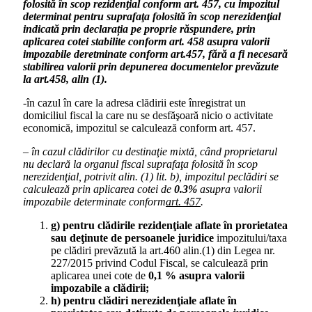
folosită în scop rezidenţial conform art. 457, cu impozitul
determinat pentru suprafaţa folosită în scop nerezidenţial
indicată prin declarația pe proprie răspundere, prin
aplicarea cotei stabilite conform art. 458 asupra valorii
impozabile deretminate conform art.457, fără a fi necesară
stabilirea valorii prin depunerea documentelor prevăzute
la art.458, alin (1).
-în cazul în care la adresa clădirii este înregistrat un
domiciliul fiscal la care nu se desfăşoară nicio o activitate
economică, impozitul se calculează conform art. 457.
– în cazul clădirilor cu destinaţie mixtă, când proprietarul
nu declară la organul fiscal suprafaţa folosită în scop
nerezidenţial, potrivit alin.
(1) lit. b), impozitul peclădiri se
calculează prin aplicarea cotei de
0.3%
asupra valorii
impozabile determinate conform
art. 457
.
g) pentru clădirile rezidenţiale aflate în prorietatea
sau deţinute de persoanele juridice
impozitului/taxa
pe clădiri prevăzută la art.460 alin.(1) din Legea nr.
227/2015 privind Codul Fiscal, se calculează prin
aplicarea unei cote de
0,
1
% asupra valorii
impozabile a clădirii;
h) pentru clădiri nerezidenţiale aflate în