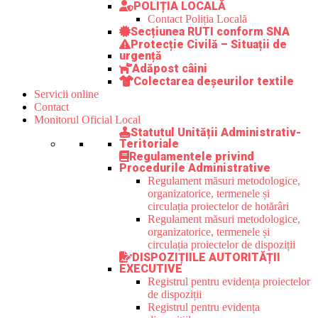
POLIȚIA LOCALĂ
Contact Poliția Locală
Secțiunea RUTI conform SNA
Protecție Civilă – Situații de
urgență
Adăpost câini
Colectarea deșeurilor textile
Servicii online
Contact
Monitorul Oficial Local
Statutul Unității Administrativ-
Teritoriale
Regulamentele privind
Procedurile Administrative
Regulament măsuri metodologice,
organizatorice, termenele și
circulația proiectelor de hotărâri
Regulament măsuri metodologice,
organizatorice, termenele și
circulația proiectelor de dispoziții
DISPOZIȚIILE AUTORITĂȚII
EXECUTIVE
Registrul pentru evidența proiectelor
de dispoziții
Registrul pentru evidența