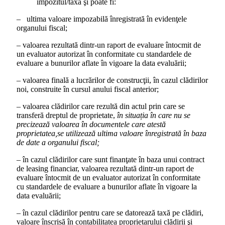
impozitul/taxa şi poate fi:
– ultima valoare impozabilă înregistrată în evidenţele
organului fiscal;
– valoarea rezultată dintr-un raport de evaluare întocmit de
un evaluator autorizat în conformitate cu standardele de
evaluare a bunurilor aflate în vigoare la data evaluării;
– valoarea finală a lucrărilor de construcţii, în cazul clădirilor
noi, construite în cursul anului fiscal anterior;
– valoarea clădirilor care rezultă din actul prin care se
transferă dreptul de proprietate,
în situația în care nu se
precizează valoarea în documentele care atestă
proprietatea,se utilizează ultima valoare înregistrată în baza
de date a organului fiscal;
– în cazul clădirilor care sunt finanţate în baza unui contract
de leasing financiar, valoarea rezultată dintr-un raport de
evaluare întocmit de un evaluator autorizat în conformitate
cu standardele de evaluare a bunurilor aflate în vigoare la
data evaluării;
– în cazul clădirilor pentru care se datorează taxă pe clădiri,
valoare înscrisă în contabilitatea proprietarului clădirii şi