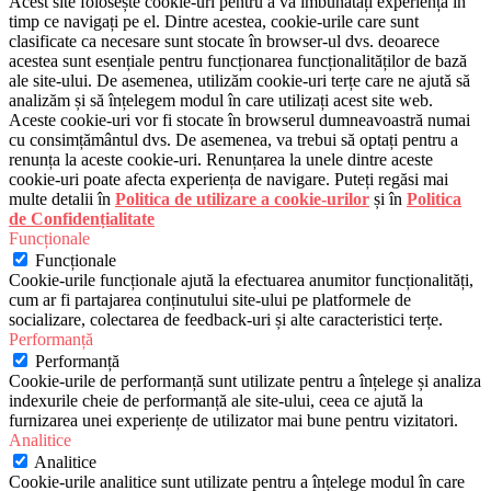
Acest site folosește cookie-uri pentru a vă îmbunătăți experiența în
timp ce navigați pe el. Dintre acestea, cookie-urile care sunt
clasificate ca necesare sunt stocate în browser-ul dvs. deoarece
acestea sunt esențiale pentru funcționarea funcționalităților de bază
ale site-ului. De asemenea, utilizăm cookie-uri terțe care ne ajută să
analizăm și să înțelegem modul în care utilizați acest site web.
Aceste cookie-uri vor fi stocate în browserul dumneavoastră numai
cu consimțământul dvs. De asemenea, va trebui să optați pentru a
renunța la aceste cookie-uri. Renunțarea la unele dintre aceste
cookie-uri poate afecta experiența de navigare. Puteți regăsi mai
multe detalii în
Politica de utilizare a cookie-urilor
și în
Politica
de Confidențialitate
Funcționale
Funcționale
Cookie-urile funcționale ajută la efectuarea anumitor funcționalități,
cum ar fi partajarea conținutului site-ului pe platformele de
socializare, colectarea de feedback-uri și alte caracteristici terțe.
Performanță
Performanță
Cookie-urile de performanță sunt utilizate pentru a înțelege și analiza
indexurile cheie de performanță ale site-ului, ceea ce ajută la
furnizarea unei experiențe de utilizator mai bune pentru vizitatori.
Analitice
Analitice
Cookie-urile analitice sunt utilizate pentru a înțelege modul în care