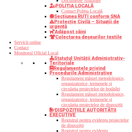
Documente Angajare
POLIȚIA LOCALĂ
Contact Poliția Locală
Secțiunea RUTI conform SNA
Protecție Civilă – Situații de
urgență
Adăpost câini
Colectarea deșeurilor textile
Servicii online
Contact
Monitorul Oficial Local
Statutul Unității Administrativ-
Teritoriale
Regulamentele privind
Procedurile Administrative
Regulament măsuri metodologice,
organizatorice, termenele și
circulația proiectelor de hotărâri
Regulament măsuri metodologice,
organizatorice, termenele și
circulația proiectelor de dispoziții
DISPOZIȚIILE AUTORITĂȚII
EXECUTIVE
Registrul pentru evidența proiectelor
de dispoziții
Registrul pentru evidența