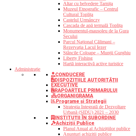
Altar cu belvedere Tarnița
Muzeul Etnografic – Centrul
Cultural Toplița
Castelul Urmánczy
Cascada de apă termală Toplița
Monumentul-mausoleu de la Gura
Secului
Parcul Național Călimani –
Rezervația Lacul Iezer
Stâncile Coloape – Munții Gurghiu
Liberty Fishing
Hartă interactivă active turistice
Administrație
CONDUCERE
DISPOZIȚIILE AUTORITĂȚII
EXECUTIVE
RAPOARTELE PRIMARULUI
ORGANIGRAMA
Programe și Strategii
Strategia Integrată de Dezvoltare
Urbană (SIDU) 2021 – 2030
INSTITUȚII ÎN SUBORDINE
Achiziții Publice
Planul Anual al Achizițiilor publice
Anunțuri achiziții publice