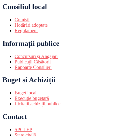
Consiliul local
Comisii
Hotărâri adoptate
Regulament
Informații publice
Concursuri și Angajări
Publicații Căsătorii
Rapoarte Consilieri
Buget și Achiziții
Buget local
Execuție bugetară
Licitații achiziții publice
Contact
SPCLEP
Stare civilă