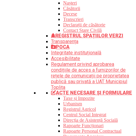
Nașteri
Căsătorii
Decese
Transcrieri
Declarații de căsătorie
Contact Stare Civilă
REGISTRUL SPAȚIILOR VERZI
Transparența
POCA
Integritate instituțională
Accesibilitate
Regulament privind aprobarea
condițiile de acces a furnizorilor de
rețele de comunicații pe proprietatea
publică sau privată a UAT Municipiul
Toplița
ACTE NECESARE ȘI FORMULARE
Taxe și Impozite
Urbanism
Registrul Agricol
Centrul Social Integrat
Direcția de Asistență Socială
Rapoarte Funcționari
Rapoarte Personal Contractual