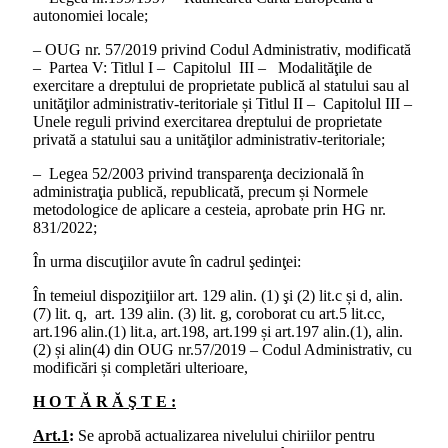
autonomiei locale;
– OUG nr. 57/2019 privind Codul Administrativ, modificată
– Partea V: Titlul I – Capitolul III – Modalităţile de
exercitare a dreptului de proprietate publică al statului sau al
unităţilor administrativ-teritoriale și Titlul II – Capitolul III –
Unele reguli privind exercitarea dreptului de proprietate
privată a statului sau a unităţilor administrativ-teritoriale;
– Legea 52/2003 privind transparenţa decizională în
administraţia publică, republicată, precum și Normele
metodologice de aplicare a cesteia, aprobate prin HG nr.
831/2022;
În urma discuţiilor avute în cadrul şedinţei:
În temeiul dispoziţiilor art. 129 alin. (1) şi (2) lit.c și d, alin.
(7) lit. q, art. 139 alin. (3) lit. g, coroborat cu art.5 lit.cc,
art.196 alin.(1) lit.a, art.198, art.199 și art.197 alin.(1), alin.
(2) și alin(4) din OUG nr.57/2019 – Codul Administrativ, cu
modificări și completări ulterioare,
H O T Ă R Ă Ş T E :
Art.1
:
Se aprobă actualizarea nivelului chiriilor pentru