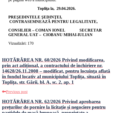
Topliţa la, 29.04.2026.
PREŞEDINTELE ŞEDINŢEI,
CONTRASEMNEAZĂ PENTRU LEGALITATE,
CONSILIER – COMAN IONEL SECRETAR
GENERAL UAT – CIOBANU MIHAI-IULIAN
Vizualizări:
170
HOTĂRÂREA NR. 60/2026 Privind modificarea,
prin act adițional, a contractului de închiriere nr.
14628/26.11.2008 – modificat, pentru locuinţa aflată
în fondul locativ al municipiului Toplița, situată în
Toplița, str. Gării, bl. A, sc. 2, ap. 1
Previous post
HOTǍRÂREA NR. 62/2026 Privind aprobarea
prețurilor de pornire la licitație și negociere pentru
partidele de masă lemnoasă, proprietate a