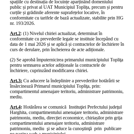
spațiile cu destinația de locuințe aparținând domeniului
public și privat al UAT Municipiul Toplița, precum și pentru
curțile și grădinile aferente suprafețelor locative, în
conformitate cu tarifele de bază actualizate, stabilite prin HG
nr. 193/2026.
Art.2
: (1) Nivelul chiriei actualizat, determinat în
conformitate cu prevederile legale se instituie începând cu
data de 1 mai 2026 și se aplică și contractelor de închiriere în
curs de derulare, prin încheierea de acte adiționale.
(2) Se aprobă împuternicirea primarului municipiului Topliţa
pentru semnarea actelor adiționale la contractele de
închiriere, cuprinzând modificarea chiriei.
Art.3:
Cu aducere la îndeplinire a prevederilor hotărârii se
însărcinează Primarul municipiului Topliţa, prin:
compartimentul amenajare teritoriu, administrare patrimoniu,
mediu.
Art.4
:
Hotărârea se comunică Instituţiei Prefectului judeţul
Harghita, compartimentului amenajare teritoriu, administrare
patrimoniu, mediu, direcției economice, chiriașilor prin grija
compartimentului amenajare teritoriu, administrare
patrimoniu, mediu şi se aduce la cunoştinţă prin publicare
pe pagina web a municipiului.