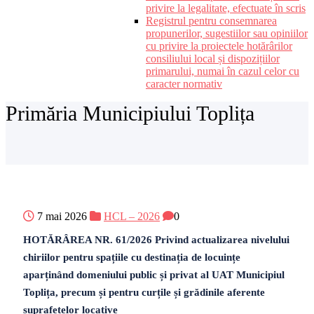
privire la legalitate, efectuate în scris
Registrul pentru consemnarea
propunerilor, sugestiilor sau opiniilor
cu privire la proiectele hotărârilor
consiliului local și dispozițiilor
primarului, numai în cazul celor cu
caracter normativ
Primăria Municipiului Toplița
7 mai 2026
HCL – 2026
0
HOTĂRÂREA NR. 61/2026 Privind actualizarea nivelului
chiriilor pentru spațiile cu destinația de locuințe
aparținând domeniului public și privat al UAT Municipiul
Toplița, precum și pentru curțile și grădinile aferente
suprafețelor locative