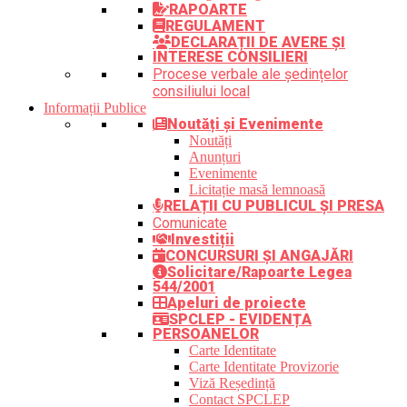
RAPOARTE
REGULAMENT
DECLARAȚII DE AVERE ȘI
INTERESE CONSILIERI
Procese verbale ale ședințelor
consiliului local
Informații Publice
Noutăți și Evenimente
Noutăți
Anunțuri
Evenimente
Licitație masă lemnoasă
RELAȚII CU PUBLICUL ȘI PRESA
Comunicate
Investiții
CONCURSURI ȘI ANGAJĂRI
Solicitare/Rapoarte Legea
544/2001
Apeluri de proiecte
SPCLEP - EVIDENȚA
PERSOANELOR
Carte Identitate
Carte Identitate Provizorie
Viză Reședință
Contact SPCLEP