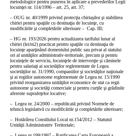
metodologice pentru punerea în aplicare a prevederilor Legii
locuinţei nr. 114/1996 – art. 25, art. 37;
– OUG nr. 40/1999 privind protecţia chiriaşilor şi stabilirea
chiriei pentru spaţiile cu destinaţia de locuinţe, cu
modificările şi completările ulterioare – Cap. III;
– HG nr. 193/2026 pentru actualizarea tarifului lunar al
chiriei (lei/m2) practicat pentru spaţiile cu destinaţia de
locuinţe aparţinând domeniului public sau privat al statului
ori al unităţilor administrativ-teritoriale, precum şi pentru
locuinţele de serviciu, locuinţele de intervenţie şi căminele
pentru salariaţi ai societăţilor reglementate de Legea
societăţilor nr. 31/1990, companiilor şi societăţilor naţionale
şi ai regiilor autonome reglementate de Legea nr. 15/1990
privind reorganizarea unităţilor economice de stat ca regii
autonome şi societăţi comerciale şi pentru curţile şi grădinile
aferente suprafeţelor locative;
– Legea nr. 24/2000 – republicată privind Normele de
tehnică legislativă cu modificările şi completările ulterioare;
– Hotărârea Consiliului Local nr.154/2012 – Statutul
Unităţii Administratriv Teritoriale;
– Legea nr.199/1997 – Ratificarea Carta Europeană a