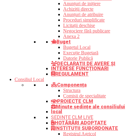
Anunțuri de inițiere
Achiziții directe
Anunțuri de atribuire
Proceduri simplificate
Licitații deschise
Negociere fără publicare
Anexa 2
Buget
Bugetul Local
Execuție Bugetară
Datorie Publică
DECLARAȚII DE AVERE ȘI
INTERESE FUNCȚIONARI
REGULAMENT
Consiliul Local
Componența
Structura
Comisii de specialitate
PROIECTE CLM
Minute ședințe ale consiliului
local
ȘEDINȚE CLM LIVE
HOTĂRÂRI ADOPTATE
INSTITUȚII SUBORDONATE
Registrul Agricol