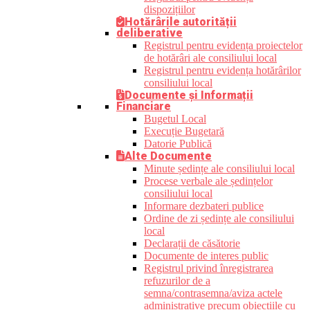
dispozițiilor
Hotărârile autorității
deliberative
Registrul pentru evidența proiectelor
de hotărâri ale consiliului local
Registrul pentru evidența hotărârilor
consiliului local
Documente și Informații
Financiare
Bugetul Local
Execuție Bugetară
Datorie Publică
Alte Documente
Minute ședințe ale consiliului local
Procese verbale ale ședințelor
consiliului local
Informare dezbateri publice
Ordine de zi ședințe ale consiliului
local
Declarații de căsătorie
Documente de interes public
Registrul privind înregistrarea
refuzurilor de a
semna/contrasemna/aviza actele
administrative precum obiecțiile cu