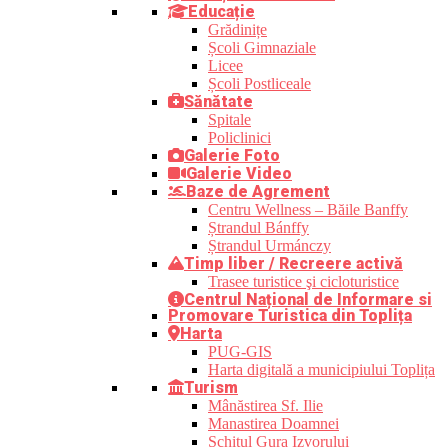
Educație
Grădinițe
Școli Gimnaziale
Licee
Școli Postliceale
Sănătate
Spitale
Policlinici
Galerie Foto
Galerie Video
Baze de Agrement
Centru Wellness – Băile Banffy
Ștrandul Bánffy
Ștrandul Urmánczy
Timp liber / Recreere activă
Trasee turistice şi cicloturistice
Centrul Național de Informare si
Promovare Turistica din Toplița
Harta
PUG-GIS
Harta digitală a municipiului Toplița
Turism
Mânăstirea Sf. Ilie
Manastirea Doamnei
Schitul Gura Izvorului