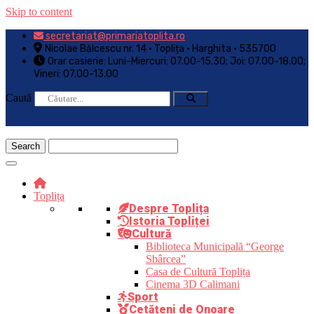
Skip to content
secretariat@primariatoplita.ro
Nicolae Bălcescu nr. 14 • Toplița • Harghita • 535700
Orar casierie: Luni-Miercuri: 07.00-15.30; Joi: 07.00-18.00;
Vineri: 07.00-13.00
Caută
Toplița
Despre Toplița
Istoria Topliței
Cultură
Biblioteca Municipală “George
Sbârcea”
Casa de Cultură Toplița
Cinema 3D Calimani
Sport
Cetățeni de Onoare