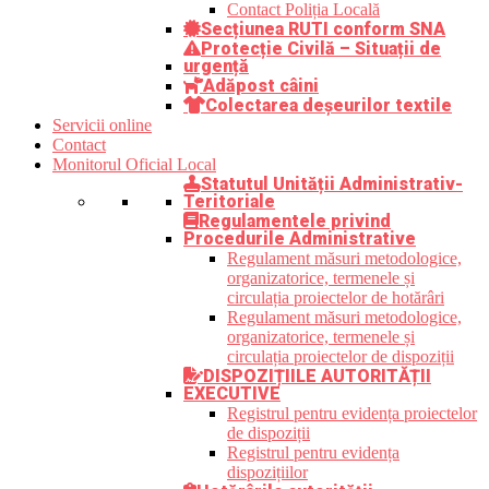
Contact Poliția Locală
Secțiunea RUTI conform SNA
Protecție Civilă – Situații de
urgență
Adăpost câini
Colectarea deșeurilor textile
Servicii online
Contact
Monitorul Oficial Local
Statutul Unității Administrativ-
Teritoriale
Regulamentele privind
Procedurile Administrative
Regulament măsuri metodologice,
organizatorice, termenele și
circulația proiectelor de hotărâri
Regulament măsuri metodologice,
organizatorice, termenele și
circulația proiectelor de dispoziții
DISPOZIȚIILE AUTORITĂȚII
EXECUTIVE
Registrul pentru evidența proiectelor
de dispoziții
Registrul pentru evidența
dispozițiilor