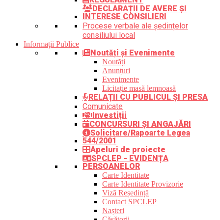
DECLARAȚII DE AVERE ȘI
INTERESE CONSILIERI
Procese verbale ale ședințelor
consiliului local
Informații Publice
Noutăți și Evenimente
Noutăți
Anunțuri
Evenimente
Licitație masă lemnoasă
RELAȚII CU PUBLICUL ȘI PRESA
Comunicate
Investiții
CONCURSURI ȘI ANGAJĂRI
Solicitare/Rapoarte Legea
544/2001
Apeluri de proiecte
SPCLEP - EVIDENȚA
PERSOANELOR
Carte Identitate
Carte Identitate Provizorie
Viză Reședință
Contact SPCLEP
Nașteri
Căsătorii