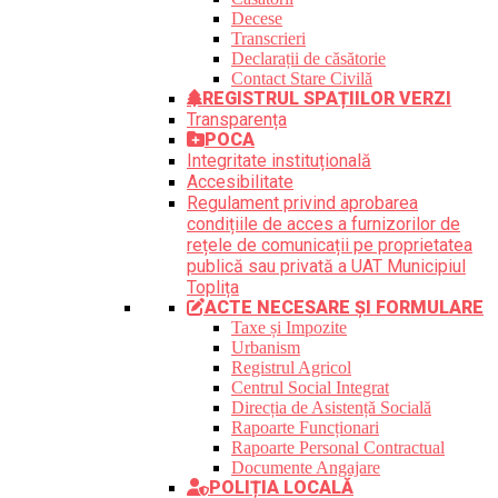
Decese
Transcrieri
Declarații de căsătorie
Contact Stare Civilă
REGISTRUL SPAȚIILOR VERZI
Transparența
POCA
Integritate instituțională
Accesibilitate
Regulament privind aprobarea
condițiile de acces a furnizorilor de
rețele de comunicații pe proprietatea
publică sau privată a UAT Municipiul
Toplița
ACTE NECESARE ȘI FORMULARE
Taxe și Impozite
Urbanism
Registrul Agricol
Centrul Social Integrat
Direcția de Asistență Socială
Rapoarte Funcționari
Rapoarte Personal Contractual
Documente Angajare
POLIȚIA LOCALĂ