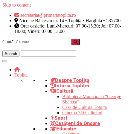
Skip to content
secretariat@primariatoplita.ro
Nicolae Bălcescu nr. 14 • Toplița • Harghita • 535700
Orar casierie: Luni-Miercuri: 07.00-15.30; Joi: 07.00-
18.00; Vineri: 07.00-13.00
Caută
Toplița
Despre Toplița
Istoria Topliței
Cultură
Biblioteca Municipală “George
Sbârcea”
Casa de Cultură Toplița
Cinema 3D Calimani
Sport
Cetățeni de Onoare
Educație