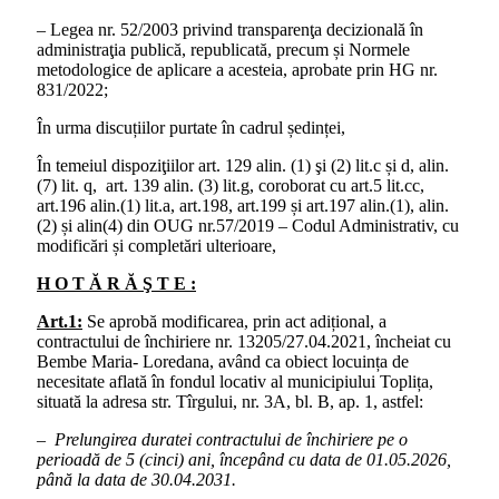
– Legea nr. 52/2003 privind transparenţa decizională în
administraţia publică, republicată, precum și Normele
metodologice de aplicare a acesteia, aprobate prin HG nr.
831/2022;
În urma discuțiilor purtate în cadrul ședinței,
În temeiul dispoziţiilor art. 129 alin. (1) şi (2) lit.c și d, alin.
(7) lit. q, art. 139 alin. (3) lit.g, coroborat cu art.5 lit.cc,
art.196 alin.(1) lit.a, art.198, art.199 și art.197 alin.(1), alin.
(2) și alin(4) din OUG nr.57/2019 – Codul Administrativ, cu
modificări și completări ulterioare,
H O T Ă R Ă Ş T E :
Art.1:
Se aprobă modificarea, prin act adițional, a
contractului de închiriere nr. 13205/27.04.2021, încheiat cu
Bembe Maria- Loredana, având ca obiect locuința de
necesitate aflată în fondul locativ al municipiului Toplița,
situată la adresa str. Tîrgului, nr. 3A, bl. B, ap. 1, astfel:
–
Prelungirea duratei contractului de închiriere pe o
perioadă de 5 (cinci) ani, începând cu data de 01.05.2026,
până la data de 30.04.2031.