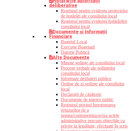
Hotărârile autorității
deliberative
Registrul pentru evidența proiectelor
de hotărâri ale consiliului local
Registrul pentru evidența hotărârilor
consiliului local
Documente și Informații
Financiare
Bugetul Local
Execuție Bugetară
Datorie Publică
Alte Documente
Minute ședințe ale consiliului local
Procese verbale ale ședințelor
consiliului local
Informare dezbateri publice
Ordine de zi ședințe ale consiliului
local
Declarații de căsătorie
Documente de interes public
Registrul privind înregistrarea
refuzurilor de a
semna/contrasemna/aviza actele
administrative precum obiecțiile cu
privire la legalitate, efectuate în scris