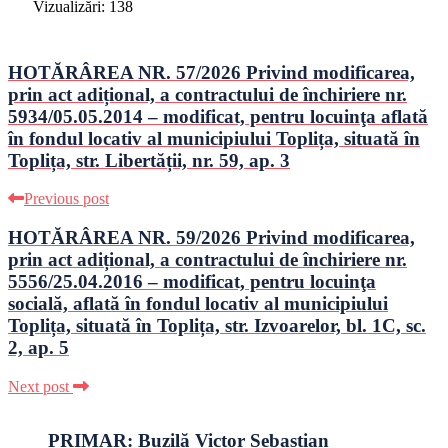
Vizualizări:
138
HOTĂRÂREA NR. 57/2026 Privind modificarea,
prin act adițional, a contractului de închiriere nr.
5934/05.05.2014 – modificat, pentru locuinţa aflată
în fondul locativ al municipiului Toplița, situată în
Toplița, str. Libertății, nr. 59, ap. 3
Previous post
HOTĂRÂREA NR. 59/2026 Privind modificarea,
prin act adițional, a contractului de închiriere nr.
5556/25.04.2016 – modificat, pentru locuinţa
socială, aflată în fondul locativ al municipiului
Toplița, situată în Toplița, str. Izvoarelor, bl. 1C, sc.
2, ap. 5
Next post
PRIMAR: Buzilă Victor Sebastian