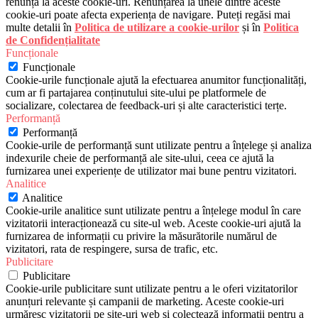
renunța la aceste cookie-uri. Renunțarea la unele dintre aceste
cookie-uri poate afecta experiența de navigare. Puteți regăsi mai
multe detalii în
Politica de utilizare a cookie-urilor
și în
Politica
de Confidențialitate
Funcționale
Funcționale
Cookie-urile funcționale ajută la efectuarea anumitor funcționalități,
cum ar fi partajarea conținutului site-ului pe platformele de
socializare, colectarea de feedback-uri și alte caracteristici terțe.
Performanță
Performanță
Cookie-urile de performanță sunt utilizate pentru a înțelege și analiza
indexurile cheie de performanță ale site-ului, ceea ce ajută la
furnizarea unei experiențe de utilizator mai bune pentru vizitatori.
Analitice
Analitice
Cookie-urile analitice sunt utilizate pentru a înțelege modul în care
vizitatorii interacționează cu site-ul web. Aceste cookie-uri ajută la
furnizarea de informații cu privire la măsurătorile numărul de
vizitatori, rata de respingere, sursa de trafic, etc.
Publicitare
Publicitare
Cookie-urile publicitare sunt utilizate pentru a le oferi vizitatorilor
anunțuri relevante și campanii de marketing. Aceste cookie-uri
urmăresc vizitatorii pe site-uri web și colectează informații pentru a