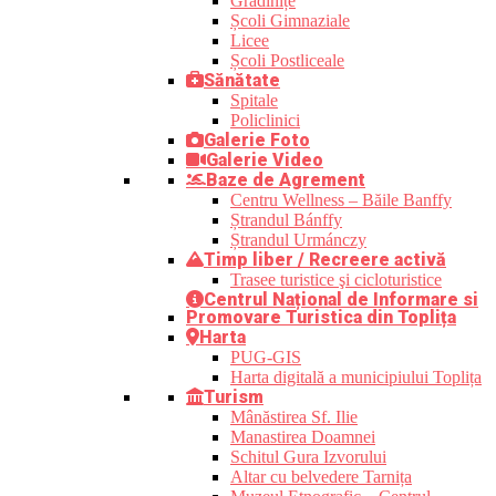
Grădinițe
Școli Gimnaziale
Licee
Școli Postliceale
Sănătate
Spitale
Policlinici
Galerie Foto
Galerie Video
Baze de Agrement
Centru Wellness – Băile Banffy
Ștrandul Bánffy
Ștrandul Urmánczy
Timp liber / Recreere activă
Trasee turistice şi cicloturistice
Centrul Național de Informare si
Promovare Turistica din Toplița
Harta
PUG-GIS
Harta digitală a municipiului Toplița
Turism
Mânăstirea Sf. Ilie
Manastirea Doamnei
Schitul Gura Izvorului
Altar cu belvedere Tarnița