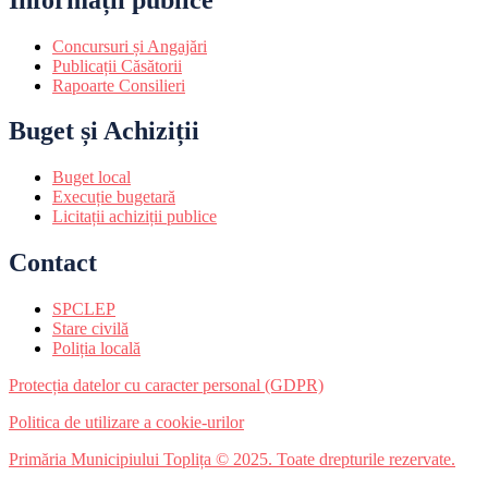
Concursuri și Angajări
Publicații Căsătorii
Rapoarte Consilieri
Buget și Achiziții
Buget local
Execuție bugetară
Licitații achiziții publice
Contact
SPCLEP
Stare civilă
Poliția locală
Protecția datelor cu caracter personal (GDPR)
Politica de utilizare a cookie-urilor
Primăria Municipiului Toplița © 2025. Toate drepturile rezervate.