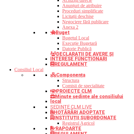
Achiziții directe
Anunțuri de atribuire
Proceduri simplificate
Licitații deschise
Negociere fără publicare
Anexa 2
Buget
Bugetul Local
Execuție Bugetară
Datorie Publică
DECLARAȚII DE AVERE ȘI
INTERESE FUNCȚIONARI
REGULAMENT
Consiliul Local
Componența
Structura
Comisii de specialitate
PROIECTE CLM
Minute ședințe ale consiliului
local
ȘEDINȚE CLM LIVE
HOTĂRÂRI ADOPTATE
INSTITUȚII SUBORDONATE
Registrul Agricol
RAPOARTE
REGULAMENT