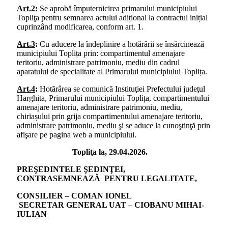
Art.2:
Se aprobă împuternicirea primarului municipiului
Topliţa pentru semnarea actului adițional la contractul inițial
cuprinzând modificarea, conform art. 1.
Art.3
:
Cu aducere la îndeplinire a hotărârii se însărcinează
municipiului Toplița prin: compartimentul amenajare
teritoriu, administrare patrimoniu, mediu din cadrul
aparatului de specialitate al Primarului municipiului Toplița.
Art.4
:
Hotărârea se comunică Instituţiei Prefectului judeţul
Harghita, Primarului municipiului Toplița, compartimentului
amenajare teritoriu, administrare patrimoniu, mediu,
chiriașului prin grija compartimentului amenajare teritoriu,
administrare patrimoniu, mediu şi se aduce la cunoştinţă prin
afişare pe pagina web a municipiului.
Topliţa la, 29.04.2026.
PREŞEDINTELE ŞEDINŢEI,
CONTRASEMNEAZĂ PENTRU LEGALITATE,
CONSILIER – COMAN IONEL
SECRETAR GENERAL UAT – CIOBANU MIHAI-
IULIAN