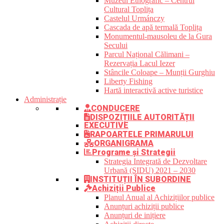
Muzeul Etnografic – Centrul
Cultural Toplița
Castelul Urmánczy
Cascada de apă termală Toplița
Monumentul-mausoleu de la Gura
Secului
Parcul Național Călimani –
Rezervația Lacul Iezer
Stâncile Coloape – Munții Gurghiu
Liberty Fishing
Hartă interactivă active turistice
Administrație
CONDUCERE
DISPOZIȚIILE AUTORITĂȚII
EXECUTIVE
RAPOARTELE PRIMARULUI
ORGANIGRAMA
Programe și Strategii
Strategia Integrată de Dezvoltare
Urbană (SIDU) 2021 – 2030
INSTITUȚII ÎN SUBORDINE
Achiziții Publice
Planul Anual al Achizițiilor publice
Anunțuri achiziții publice
Anunțuri de inițiere