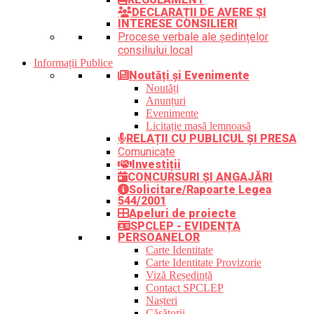
DECLARAȚII DE AVERE ȘI
INTERESE CONSILIERI
Procese verbale ale ședințelor
consiliului local
Informații Publice
Noutăți și Evenimente
Noutăți
Anunțuri
Evenimente
Licitație masă lemnoasă
RELAȚII CU PUBLICUL ȘI PRESA
Comunicate
Investiții
CONCURSURI ȘI ANGAJĂRI
Solicitare/Rapoarte Legea
544/2001
Apeluri de proiecte
SPCLEP - EVIDENȚA
PERSOANELOR
Carte Identitate
Carte Identitate Provizorie
Viză Reședință
Contact SPCLEP
Nașteri
Căsătorii