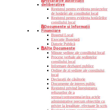
Hotărârile autorității
deliberative
Registrul pentru evidența proiectelor
de hotărâri ale consiliului local
Registrul pentru evidența hotărârilor
consiliului local
Documente și Informații
Financiare
Bugetul Local
Execuție Bugetară
Datorie Publică
Alte Documente
Minute ședințe ale consiliului local
Procese verbale ale ședințelor
consiliului local
Informare dezbateri publice
Ordine de zi ședințe ale consiliului
local
Declarații de căsătorie
Documente de interes public
Registrul privind înregistrarea
refuzurilor de a
semna/contrasemna/aviza actele
administrative precum obiecțiile cu
privire la legalitate, efectuate în scris