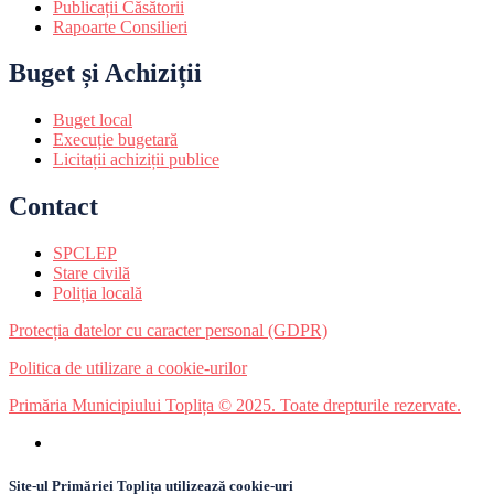
Publicații Căsătorii
Rapoarte Consilieri
Buget și Achiziții
Buget local
Execuție bugetară
Licitații achiziții publice
Contact
SPCLEP
Stare civilă
Poliția locală
Protecția datelor cu caracter personal (GDPR)
Politica de utilizare a cookie-urilor
Primăria Municipiului Toplița © 2025. Toate drepturile rezervate.
Site-ul Primăriei Toplița utilizează cookie-uri