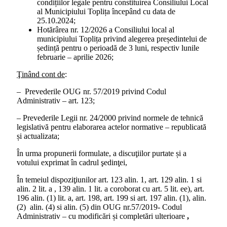
condițiilor legale pentru constituirea Consiliului Local
al Municipiului Toplița începând cu data de
25.10.2024;
Hotărârea nr. 12/2026 a Consiliului local al
municipiului Toplița privind alegerea președintelui de
ședință pentru o perioadă de 3 luni, respectiv lunile
februarie – aprilie 2026;
Ţinând cont de
:
– Prevederile OUG nr. 57/2019 privind Codul
Administrativ – art. 123;
– Prevederile Legii nr. 24/2000 privind normele de tehnică
legislativă pentru elaborarea actelor normative – republicată
și actualizata;
În urma propunerii formulate, a discuţiilor purtate și a
votului exprimat în cadrul şedinţei,
În temeiul dispoziţiunilor art. 123 alin. 1, art. 129 alin. 1 si
alin. 2 lit. a , 139 alin. 1 lit. a coroborat cu art. 5 lit. ee), art.
196 alin. (1) lit. a, art. 198, art. 199 si art. 197 alin. (1), alin.
(2) alin. (4) si alin. (5) din OUG nr.57/2019- Codul
Administrativ – cu modificări și completări ulterioare
,