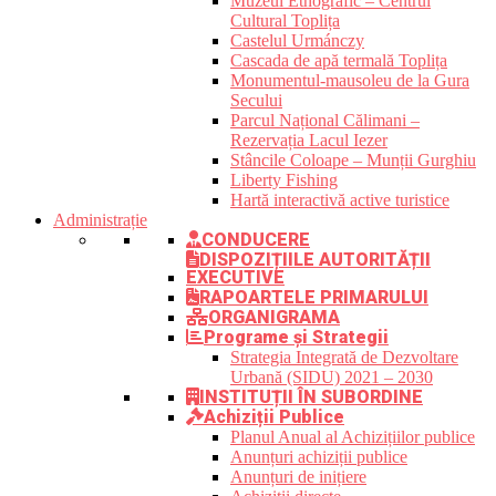
Muzeul Etnografic – Centrul
Cultural Toplița
Castelul Urmánczy
Cascada de apă termală Toplița
Monumentul-mausoleu de la Gura
Secului
Parcul Național Călimani –
Rezervația Lacul Iezer
Stâncile Coloape – Munții Gurghiu
Liberty Fishing
Hartă interactivă active turistice
Administrație
CONDUCERE
DISPOZIȚIILE AUTORITĂȚII
EXECUTIVE
RAPOARTELE PRIMARULUI
ORGANIGRAMA
Programe și Strategii
Strategia Integrată de Dezvoltare
Urbană (SIDU) 2021 – 2030
INSTITUȚII ÎN SUBORDINE
Achiziții Publice
Planul Anual al Achizițiilor publice
Anunțuri achiziții publice
Anunțuri de inițiere