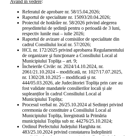
Având în vedere
:
Referatul de aprobare nr. 58/15.04.2026;
Raportul de specialitate nr. 15093/20.04.2026;
Proiectul de hotărâre nr. 58/2026 privind alegerea
președintelui de ședință pentru o perioadă de 3 luni,
respectiv lunile mai – iulie 2026;
Raportul de avizare al comisiilor de specialitate din
cadrul Consiliului local nr. 57/2026;
HCL nr. 172/2025 privind aprobarea Regulamentului
de organizare şi funcţionare a Consiliului Local al
Municipiului Topliţa – art. 9;
Încheierile Civile: nr. 2024/14.10.2024, nr.
2061/21.10.2024 – modificată, nr. 1027/17.07.2025,
nr. 1302/28.10.2025 – modificată și nr.
444/05.03.2026, ale Judecătoriei Toplița prin care au
fost validate mandatele consilierilor locali și ale
supleanților în cadrul Consiliului Local al
Municipiului Toplița;
Procesul verbal nr. 26/25.10.2024 al Sedinței privind
ceremonia de constituire a Consiliului Local al
Municipiului Toplița, înregistrată la Primăria
municipiului Toplița sub nr. 44276/25.10.2024;
Ordinul Prefectului Județului Harghita nr.
483/25.10.2024 privind constatarea îndeplinirii