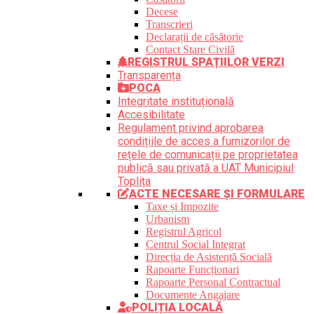
Decese
Transcrieri
Declarații de căsătorie
Contact Stare Civilă
REGISTRUL SPAȚIILOR VERZI
Transparența
POCA
Integritate instituțională
Accesibilitate
Regulament privind aprobarea
condițiile de acces a furnizorilor de
rețele de comunicații pe proprietatea
publică sau privată a UAT Municipiul
Toplița
ACTE NECESARE ȘI FORMULARE
Taxe și Impozite
Urbanism
Registrul Agricol
Centrul Social Integrat
Direcția de Asistență Socială
Rapoarte Funcționari
Rapoarte Personal Contractual
Documente Angajare
POLIȚIA LOCALĂ