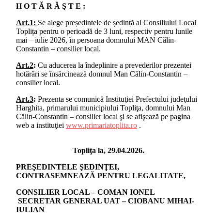
H O T Ă R Ă Ş T E :
Art.1:
Se alege președintele de ședință al Consiliului Local
Toplița pentru o perioadă de 3 luni, respectiv pentru lunile
mai – iulie 2026, în persoana domnului MAN Călin-
Constantin – consilier local.
Art.2
:
Cu aducerea la îndeplinire a prevederilor prezentei
hotărâri se însărcinează domnul Man Călin-Constantin –
consilier local.
Art.3
:
Prezenta se comunică Instituţiei Prefectului judeţului
Harghita, primarului municipiului Topliţa, domnului Man
Călin-Constantin – consilier local şi se afişează pe pagina
web a instituţiei
www.primariatoplita.ro
.
Topliţa la, 29.04.2026.
PREŞEDINTELE ŞEDINŢEI,
CONTRASEMNEAZĂ PENTRU LEGALITATE,
CONSILIER LOCAL – COMAN IONEL
SECRETAR GENERAL UAT – CIOBANU MIHAI-
IULIAN