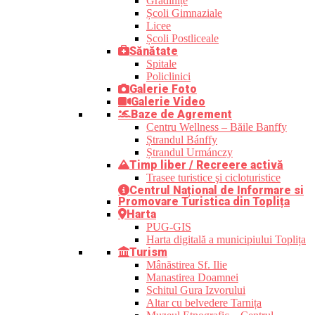
Grădinițe
Școli Gimnaziale
Licee
Școli Postliceale
Sănătate
Spitale
Policlinici
Galerie Foto
Galerie Video
Baze de Agrement
Centru Wellness – Băile Banffy
Ștrandul Bánffy
Ștrandul Urmánczy
Timp liber / Recreere activă
Trasee turistice şi cicloturistice
Centrul Național de Informare si
Promovare Turistica din Toplița
Harta
PUG-GIS
Harta digitală a municipiului Toplița
Turism
Mânăstirea Sf. Ilie
Manastirea Doamnei
Schitul Gura Izvorului
Altar cu belvedere Tarnița