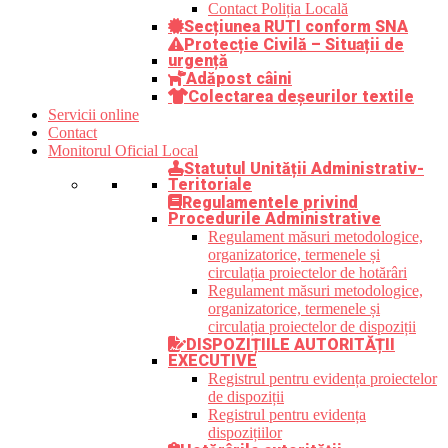
Contact Poliția Locală
Secțiunea RUTI conform SNA
Protecție Civilă – Situații de
urgență
Adăpost câini
Colectarea deșeurilor textile
Servicii online
Contact
Monitorul Oficial Local
Statutul Unității Administrativ-
Teritoriale
Regulamentele privind
Procedurile Administrative
Regulament măsuri metodologice,
organizatorice, termenele și
circulația proiectelor de hotărâri
Regulament măsuri metodologice,
organizatorice, termenele și
circulația proiectelor de dispoziții
DISPOZIȚIILE AUTORITĂȚII
EXECUTIVE
Registrul pentru evidența proiectelor
de dispoziții
Registrul pentru evidența
dispozițiilor