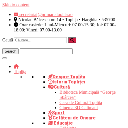
Skip to content
secretariat@primariatoplita.ro
Nicolae Bălcescu nr. 14 • Toplița • Harghita • 535700
Orar casierie: Luni-Miercuri: 07.00-15.30; Joi: 07.00-
18.00; Vineri: 07.00-13.00
Caută
Toplița
Despre Toplița
Istoria Topliței
Cultură
Biblioteca Municipală “George
Sbârcea”
Casa de Cultură Toplița
Cinema 3D Calimani
Sport
Cetățeni de Onoare
Educație