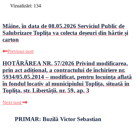
Vizualizări:
134
Mâine, în data de 08.05.2026 Serviciul Public de
Salubrizare Toplița va colecta deșeuri din hârtie și
carton
Previous post
HOTĂRÂREA NR. 57/2026 Privind modificarea,
prin act adițional, a contractului de închiriere nr.
5934/05.05.2014 – modificat, pentru locuinţa aflată
în fondul locativ al municipiului Toplița, situată în
Toplița, str. Libertății, nr. 59, ap. 3
Next post
PRIMAR: Buzilă Victor Sebastian