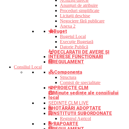
Achiziții directe
Anunțuri de atribuire
Proceduri simplificate
Licitații deschise
Negociere fără publicare
Anexa 2
Buget
Bugetul Local
Execuție Bugetară
Datorie Publică
DECLARAȚII DE AVERE ȘI
INTERESE FUNCȚIONARI
REGULAMENT
Consiliul Local
Componența
Structura
Comisii de specialitate
PROIECTE CLM
Minute ședințe ale consiliului
local
ȘEDINȚE CLM LIVE
HOTĂRÂRI ADOPTATE
INSTITUȚII SUBORDONATE
Registrul Agricol
RAPOARTE
REGULAMENT