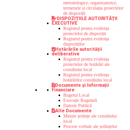
metodologice, organizatorice,
termenele și circulația proiectelor
de dispoziții
DISPOZIȚIILE AUTORITĂȚII
EXECUTIVE
Registrul pentru evidența
proiectelor de dispoziții
Registrul pentru evidența
dispozițiilor
Hotărârile autorității
deliberative
Registrul pentru evidența
proiectelor de hotărâri ale
consiliului local
Registrul pentru evidența
hotărârilor consiliului local
Documente și Informații
Financiare
Bugetul Local
Execuție Bugetară
Datorie Publică
Alte Documente
Minute ședințe ale consiliului
local
Procese verbale ale ședințelor