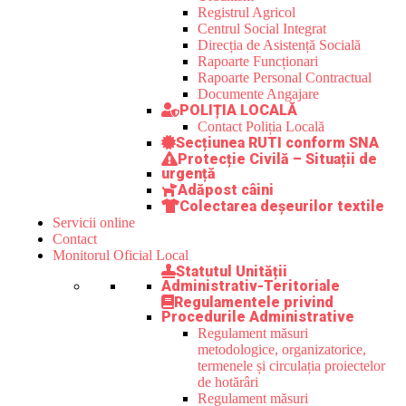
Registrul Agricol
Centrul Social Integrat
Direcția de Asistență Socială
Rapoarte Funcționari
Rapoarte Personal Contractual
Documente Angajare
POLIȚIA LOCALĂ
Contact Poliția Locală
Secțiunea RUTI conform SNA
Protecție Civilă – Situații de
urgență
Adăpost câini
Colectarea deșeurilor textile
Servicii online
Contact
Monitorul Oficial Local
Statutul Unității
Administrativ-Teritoriale
Regulamentele privind
Procedurile Administrative
Regulament măsuri
metodologice, organizatorice,
termenele și circulația proiectelor
de hotărâri
Regulament măsuri