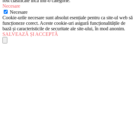
fost clasificate încă într-o categorie.
Necesare
Necesare
Cookie-urile necesare sunt absolut esențiale pentru ca site-ul web să
funcționeze corect. Aceste cookie-uri asigură funcționalitățile de
bază și caracteristicile de securitate ale site-ului, în mod anonim.
SALVEAZĂ ȘI ACCEPTĂ