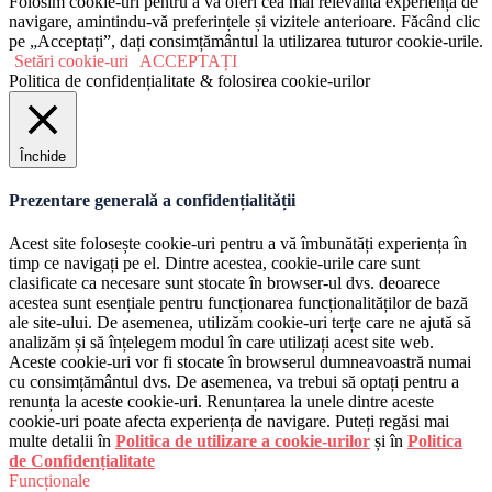
Folosim cookie-uri pentru a vă oferi cea mai relevantă experiență de
navigare, amintindu-vă preferințele și vizitele anterioare. Făcând clic
pe „Acceptați”, dați consimțământul la utilizarea tuturor cookie-urile.
Setări cookie-uri
ACCEPTAȚI
Politica de confidențialitate & folosirea cookie-urilor
Închide
Prezentare generală a confidențialității
Acest site folosește cookie-uri pentru a vă îmbunătăți experiența în
timp ce navigați pe el. Dintre acestea, cookie-urile care sunt
clasificate ca necesare sunt stocate în browser-ul dvs. deoarece
acestea sunt esențiale pentru funcționarea funcționalităților de bază
ale site-ului. De asemenea, utilizăm cookie-uri terțe care ne ajută să
analizăm și să înțelegem modul în care utilizați acest site web.
Aceste cookie-uri vor fi stocate în browserul dumneavoastră numai
cu consimțământul dvs. De asemenea, va trebui să optați pentru a
renunța la aceste cookie-uri. Renunțarea la unele dintre aceste
cookie-uri poate afecta experiența de navigare. Puteți regăsi mai
multe detalii în
Politica de utilizare a cookie-urilor
și în
Politica
de Confidențialitate
Funcționale