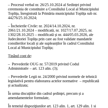
– Procesul verbal nr. 26/25.10.2024 al Sedinței privind
ceremonia de constituire a Consiliului Local al Municipiului
Toplița, înregistrată la Primăria municipiului Toplița sub nr.
44276/25.10.2024;
– Încheierile Civile: nr. 2024/14.10.2024, nr.
2061/21.10.2024 – modificată, nr. 1027/17.07.2025, nr.
1302/28.10.2025 – modificată și nr. 444/05.03.2026, ale
Judecătoriei Toplița prin care au fost validate mandatele
consilierilor locali și ale supleanților în cadrul Consiliului
Local al Municipiului Toplița;
Ținând cont de
:
– Prevederile OUG nr. 57/2019 privind Codul
Administrativ – art. 123 alin. (3);
– Prevederile Legii nr. 24/2000 privind normele de tehnică
legislativă pentru elaborarea actelor normative – republicată
și actualizata;
În urma discuţiilor din cadrul şedinţei, precum și a
amendamentelor formulate,
În temeiul dispoziţiunilor art. 123 alin. 1, art. 129 alin. 1 si