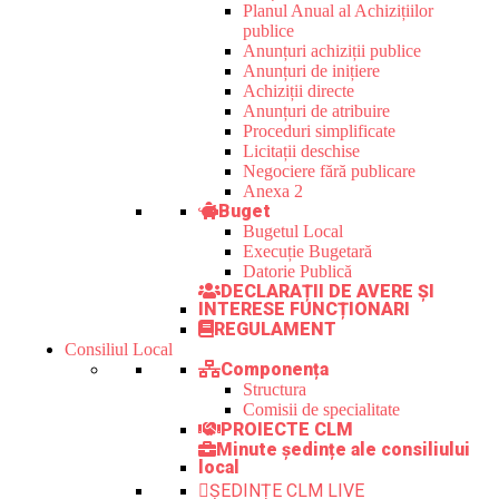
Planul Anual al Achizițiilor
publice
Anunțuri achiziții publice
Anunțuri de inițiere
Achiziții directe
Anunțuri de atribuire
Proceduri simplificate
Licitații deschise
Negociere fără publicare
Anexa 2
Buget
Bugetul Local
Execuție Bugetară
Datorie Publică
DECLARAȚII DE AVERE ȘI
INTERESE FUNCȚIONARI
REGULAMENT
Consiliul Local
Componența
Structura
Comisii de specialitate
PROIECTE CLM
Minute ședințe ale consiliului
local
ȘEDINȚE CLM LIVE