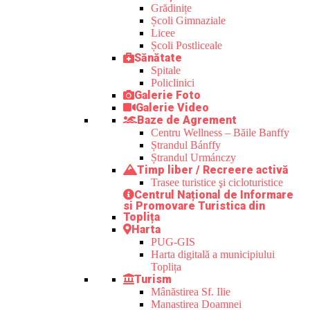
Grădinițe
Școli Gimnaziale
Licee
Școli Postliceale
Sănătate
Spitale
Policlinici
Galerie Foto
Galerie Video
Baze de Agrement
Centru Wellness – Băile Banffy
Ștrandul Bánffy
Ștrandul Urmánczy
Timp liber / Recreere activă
Trasee turistice şi cicloturistice
Centrul Național de Informare
si Promovare Turistica din
Toplița
Harta
PUG-GIS
Harta digitală a municipiului
Toplița
Turism
Mânăstirea Sf. Ilie
Manastirea Doamnei