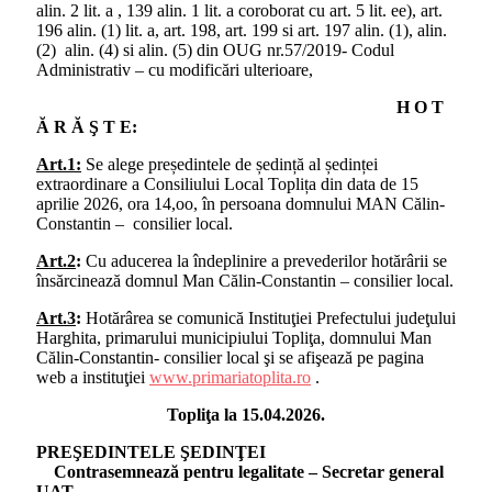
alin. 2 lit. a , 139 alin. 1 lit. a coroborat cu art. 5 lit. ee), art.
196 alin. (1) lit. a, art. 198, art. 199 si art. 197 alin. (1), alin.
(2) alin. (4) si alin. (5) din OUG nr.57/2019- Codul
Administrativ – cu modificări ulterioare,
H O T
Ă R Ă Ş T E:
Art.1:
Se alege președintele de ședință al ședinței
extraordinare a Consiliului Local Toplița din data de 15
aprilie 2026, ora 14,oo, în persoana domnului MAN Călin-
Constantin – consilier local.
Art.2
:
Cu aducerea la îndeplinire a prevederilor hotărârii se
însărcinează domnul Man Călin-Constantin – consilier local.
Art.3
:
Hotărârea se comunică Instituţiei Prefectului judeţului
Harghita, primarului municipiului Topliţa, domnului Man
Călin-Constantin- consilier local şi se afişează pe pagina
web a instituţiei
www.primariatoplita.ro
.
Topliţa la 15.04.2026.
PREŞEDINTELE ŞEDINŢEI
Contrasemnează pentru legalitate – Secretar general
UAT