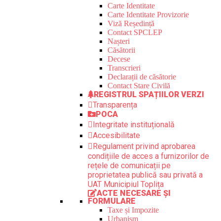
Carte Identitate
Carte Identitate Provizorie
Viză Reședință
Contact SPCLEP
Nașteri
Căsătorii
Decese
Transcrieri
Declarații de căsătorie
Contact Stare Civilă
REGISTRUL SPAȚIILOR VERZI
Transparența
POCA
Integritate instituțională
Accesibilitate
Regulament privind aprobarea
condițiile de acces a furnizorilor de
rețele de comunicații pe
proprietatea publică sau privată a
UAT Municipiul Toplița
ACTE NECESARE ȘI
FORMULARE
Taxe și Impozite
Urbanism