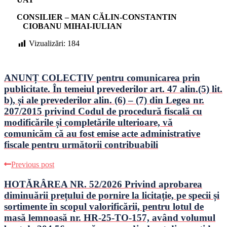
CONSILIER – MAN CĂLIN-CONSTANTIN
CIOBANU MIHAI-IULIAN
Vizualizări:
184
ANUNȚ COLECTIV pentru comunicarea prin
publicitate. În temeiul prevederilor art. 47 alin.(5) lit.
b), și ale prevederilor alin. (6) – (7) din Legea nr.
207/2015 privind Codul de procedură fiscală cu
modificările și completările ulterioare, vă
comunicăm că au fost emise acte administrative
fiscale pentru următorii contribuabili
Previous post
HOTǍRÂREA NR. 52/2026 Privind aprobarea
diminuării prețului de pornire la licitație, pe specii și
sortimente în scopul valorificării, pentru lotul de
masă lemnoasă nr. HR-25-TO-157, având volumul