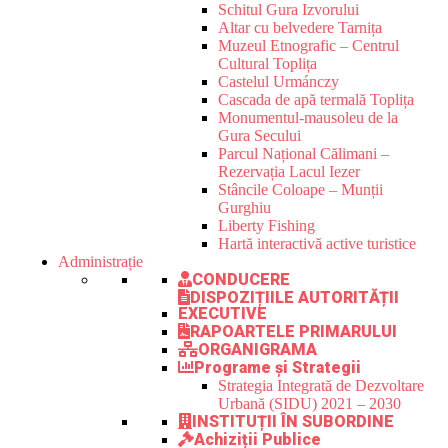
Schitul Gura Izvorului
Altar cu belvedere Tarnița
Muzeul Etnografic – Centrul
Cultural Toplița
Castelul Urmánczy
Cascada de apă termală Toplița
Monumentul-mausoleu de la
Gura Secului
Parcul Național Călimani –
Rezervația Lacul Iezer
Stâncile Coloape – Munții
Gurghiu
Liberty Fishing
Hartă interactivă active turistice
Administrație
CONDUCERE
DISPOZIȚIILE AUTORITĂȚII
EXECUTIVE
RAPOARTELE PRIMARULUI
ORGANIGRAMA
Programe și Strategii
Strategia Integrată de Dezvoltare
Urbană (SIDU) 2021 – 2030
INSTITUȚII ÎN SUBORDINE
Achiziții Publice