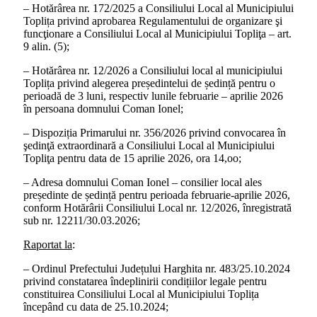
– Hotărârea nr. 172/2025 a Consiliului Local al Municipiului
Toplița privind aprobarea Regulamentului de organizare şi
funcţionare a Consiliului Local al Municipiului Topliţa – art.
9 alin. (5);
– Hotărârea nr. 12/2026 a Consiliului local al municipiului
Toplița privind alegerea președintelui de ședință pentru o
perioadă de 3 luni, respectiv lunile februarie – aprilie 2026
în persoana domnului Coman Ionel;
– Dispoziția Primarului nr. 356/2026 privind convocarea în
şedinţă extraordinară a Consiliului Local al Municipiului
Topliţa pentru data de 15 aprilie 2026, ora 14,oo;
– Adresa domnului Coman Ionel – consilier local ales
președinte de ședință pentru perioada februarie-aprilie 2026,
conform Hotărârii Consiliului Local nr. 12/2026, înregistrată
sub nr. 12211/30.03.2026;
Raportat la
:
– Ordinul Prefectului Județului Harghita nr. 483/25.10.2024
privind constatarea îndeplinirii condițiilor legale pentru
constituirea Consiliului Local al Municipiului Toplița
începând cu data de 25.10.2024;