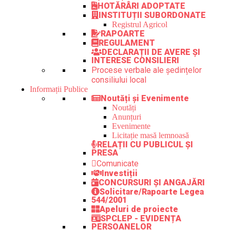
HOTĂRÂRI ADOPTATE
INSTITUȚII SUBORDONATE
Registrul Agricol
RAPOARTE
REGULAMENT
DECLARAȚII DE AVERE ȘI
INTERESE CONSILIERI
Procese verbale ale ședințelor
consiliului local
Informații Publice
Noutăți și Evenimente
Noutăți
Anunțuri
Evenimente
Licitație masă lemnoasă
RELAȚII CU PUBLICUL ȘI
PRESA
Comunicate
Investiții
CONCURSURI ȘI ANGAJĂRI
Solicitare/Rapoarte Legea
544/2001
Apeluri de proiecte
SPCLEP - EVIDENȚA
PERSOANELOR