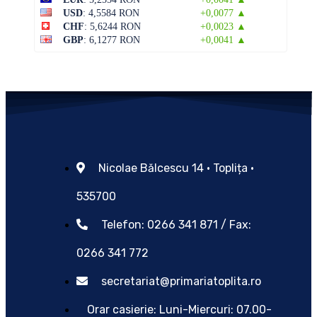
USD
: 4,5584 RON
+0,0077 ▲
CHF
: 5,6244 RON
+0,0023 ▲
GBP
: 6,1277 RON
+0,0041 ▲
Nicolae Bălcescu 14 • Toplița •
535700
Telefon: 0266 341 871 / Fax:
0266 341 772
secretariat@primariatoplita.ro
Orar casierie: Luni-Miercuri: 07.00-