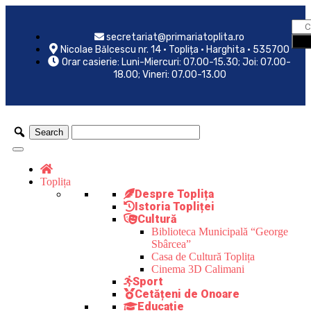
secretariat@primariatoplita.ro
Nicolae Bălcescu nr. 14 • Toplița • Harghita • 535700
Orar casierie: Luni-Miercuri: 07.00-15.30; Joi: 07.00-
18.00; Vineri: 07.00-13.00
Toplița
Despre Toplița
Istoria Topliței
Cultură
Biblioteca Municipală “George
Sbârcea”
Casa de Cultură Toplița
Cinema 3D Calimani
Sport
Cetățeni de Onoare
Educație