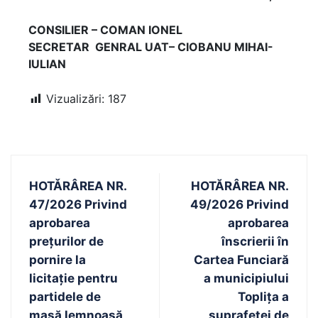
CONSILIER – COMAN IONEL
SECRETAR GENRAL UAT– CIOBANU MIHAI-
IULIAN
Vizualizări:
187
HOTǍRÂREA NR.
HOTĂRÂREA NR.
47/2026 Privind
49/2026 Privind
aprobarea
aprobarea
prețurilor de
înscrierii în
pornire la
Cartea Funciară
licitație pentru
a municipiului
partidele de
Topliţa a
masă lemnoasă,
suprafeţei de