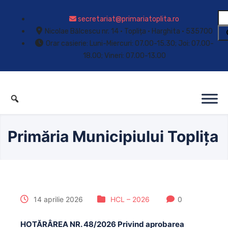
secretariat@primariatoplita.ro
Nicolae Bălcescu nr. 14 • Toplița • Harghita • 535700
Orar casierie: Luni-Miercuri: 07.00-15.30; Joi: 07.00-
18.00; Vineri: 07.00-13.00
Primăria Municipiului Toplița
14 aprilie 2026
HCL – 2026
0
HOTĂRÂREA NR. 48/2026 Privind aprobarea