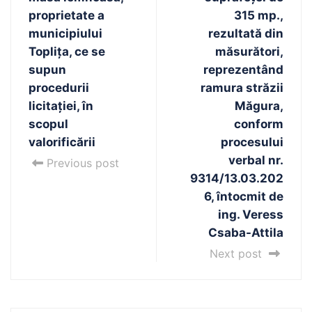
proprietate a
315 mp.,
municipiului
rezultată din
Toplița, ce se
măsurători,
supun
reprezentând
procedurii
ramura străzii
licitației, în
Măgura,
scopul
conform
valorificării
procesului
verbal nr.
Previous post
9314/13.03.202
6, întocmit de
ing. Veress
Csaba-Attila
Next post