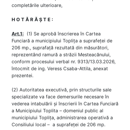
completările ulterioare,
H O T Ă R Ă Ş T E :
Art.1:
(1) Se aprobă înscrierea în Cartea
Funciară a municipiului Topliţa a suprafeţei de
206 mp., suprafață rezultată din măsurători,
reprezentând ramură a străzii Mesteacănului,
conform procesului verbal nr. 9313/13.03.2026,
întocmit de ing. Veress Csaba-Attila, anexat
prezentei.
(2) Autoritatea executivă, prin structurile sale
specializate va face demersurile necesare în
vederea intabulării şi înscrierii în Cartea Funciară
a Municipiului Toplita – domeniul public al
municipiului Toplița, administrarea operativă a
Consiliului local – a suprafeţei de 206 mp.