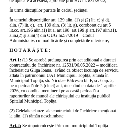
de aplicare a acesteia, aprobate prin HG nr. 831/2022;
În urma discuțiilor purtate în cadrul ședinței,
În temeiul dispoziţiilor art. 129 alin. (1) şi (2) lit. c) și d),
alin. (7) lit. q), art. 139 alin. (3) lit. g), coroborat cu art.5
lit.cc, art.196 alin.(1) lit.a, art.198, art.199 și art.197 alin.(1),
alin.(2) și alin(4) din OUG nr.57/2019 – Codul
Administrativ, cu modificările şi completările ulterioare,
H O T Ă R Ă Ş T E :
Art.1
:
(1) Se aprobă prelungirea prin act adițional a duratei
contractului de închiriere nr. 12531/06.05.2022 – modificat,
încheiat cu Gliga Ioana, având ca obiect locuința de serviciu
aflată în patrimoniul UAT Municipiul Toplița, situată în
Municipiul Toplița, str. Nicolae Bălcescu bl. F, sc. 6 ap. 2,
pe o perioadă de 5 (cinci) ani, începând cu data de 1 aprilie
2026, cu condiția menținerii pe această perioadă a
raporturilor de muncă ale chiriașului cu instituția publică
Spitalul Municipal Toplița.
(2) Celelalte clauze ale contractului de închiriere menționat
la alin. (1) rămân neschimbate.
Art.2:
Se împuterniceşte Primarul municipiului Topliţa