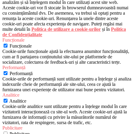
analizăm și să înțelegem modul în care utilizați acest site web.
Aceste cookie-uri vor fi stocate în browserul dumneavoastră numai
cu consimțământul dvs. De asemenea, va trebui să optați pentru a
renunța la aceste cookie-uri. Renunțarea la unele dintre aceste
cookie-uri poate afecta experiența de navigare. Puteți regăsi mai
multe detalii în
Politica de utilizare a cookie-urilor
și în
Politica
de Confidențialitate
Funcționale
Funcționale
Cookie-urile funcționale ajută la efectuarea anumitor funcționalități,
cum ar fi partajarea conținutului site-ului pe platformele de
socializare, colectarea de feedback-uri și alte caracteristici terțe.
Performanță
Performanță
Cookie-urile de performanță sunt utilizate pentru a înțelege și analiza
indexurile cheie de performanță ale site-ului, ceea ce ajută la
furnizarea unei experiențe de utilizator mai bune pentru vizitatori.
Analitice
Analitice
Cookie-urile analitice sunt utilizate pentru a înțelege modul în care
vizitatorii interacționează cu site-ul web. Aceste cookie-uri ajută la
furnizarea de informații cu privire la măsurătorile numărul de
vizitatori, rata de respingere, sursa de trafic, etc.
Publicitare
Publicitare