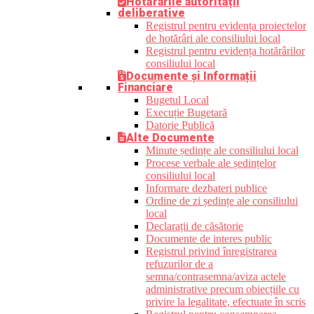
Hotărârile autorității
deliberative
Registrul pentru evidența proiectelor
de hotărâri ale consiliului local
Registrul pentru evidența hotărârilor
consiliului local
Documente și Informații
Financiare
Bugetul Local
Execuție Bugetară
Datorie Publică
Alte Documente
Minute ședințe ale consiliului local
Procese verbale ale ședințelor
consiliului local
Informare dezbateri publice
Ordine de zi ședințe ale consiliului
local
Declarații de căsătorie
Documente de interes public
Registrul privind înregistrarea
refuzurilor de a
semna/contrasemna/aviza actele
administrative precum obiecțiile cu
privire la legalitate, efectuate în scris