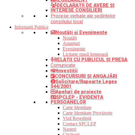
DECLARAȚII DE AVERE ȘI
INTERESE CONSILIERI
Procese verbale ale ședințelor
consiliului local
Informații Publice
Noutăți și Evenimente
Noutăți
Anunțuri
Evenimente
Licitație masă lemnoasă
RELAȚII CU PUBLICUL ȘI PRESA
Comunicate
Investiții
CONCURSURI ȘI ANGAJĂRI
Solicitare/Rapoarte Legea
544/2001
Apeluri de proiecte
SPCLEP - EVIDENȚA
PERSOANELOR
Carte Identitate
Carte Identitate Provizorie
Viză Reședință
Contact SPCLEP
Nașteri
Căsătorii