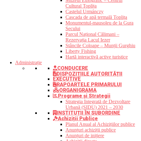
Muzeul Etnografic – Centrul
Cultural Toplița
Castelul Urmánczy
Cascada de apă termală Toplița
Monumentul-mausoleu de la Gura
Secului
Parcul Național Călimani –
Rezervația Lacul Iezer
Stâncile Coloape – Munții Gurghiu
Liberty Fishing
Hartă interactivă active turistice
Administrație
CONDUCERE
DISPOZIȚIILE AUTORITĂȚII
EXECUTIVE
RAPOARTELE PRIMARULUI
ORGANIGRAMA
Programe și Strategii
Strategia Integrată de Dezvoltare
Urbană (SIDU) 2021 – 2030
INSTITUȚII ÎN SUBORDINE
Achiziții Publice
Planul Anual al Achizițiilor publice
Anunțuri achiziții publice
Anunțuri de inițiere