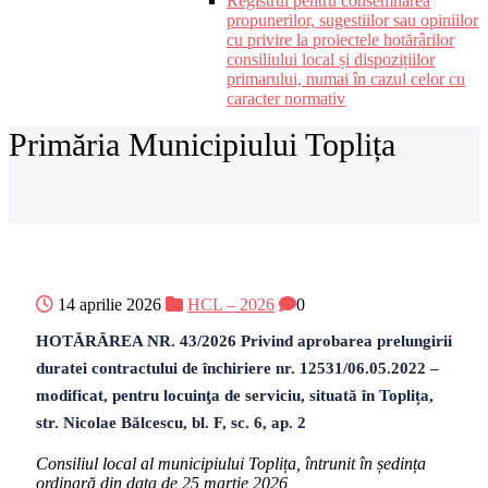
Registrul pentru consemnarea
propunerilor, sugestiilor sau opiniilor
cu privire la proiectele hotărârilor
consiliului local și dispozițiilor
primarului, numai în cazul celor cu
caracter normativ
Primăria Municipiului Toplița
14 aprilie 2026
HCL – 2026
0
HOTĂRÂREA NR. 43/2026 Privind aprobarea prelungirii
duratei contractului de închiriere nr. 12531/06.05.2022 –
modificat, pentru locuinţa de serviciu, situată în Toplița,
str. Nicolae Bălcescu, bl. F, sc. 6, ap. 2
Consiliul local al municipiului Toplița, întrunit în ședința
ordinară din data de 25 martie 2026,