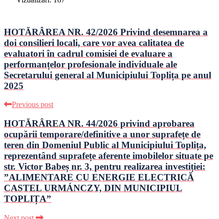
HOTĂRÂREA NR. 42/2026 Privind desemnarea a
doi consilieri locali, care vor avea calitatea de
evaluatori în cadrul comisiei de evaluare a
performanțelor profesionale individuale ale
Secretarului general al Municipiului Toplița pe anul
2025
Previous post
HOTĂRÂREA NR. 44/2026 privind aprobarea
ocupării temporare/definitive a unor suprafețe de
teren din Domeniul Public al Municipiului Toplița,
reprezentând suprafețe aferente imobilelor situate pe
str. Victor Babeș nr. 3, pentru realizarea investiției:
”ALIMENTARE CU ENERGIE ELECTRICĂ
CASTEL URMÁNCZY, DIN MUNICIPIUL
TOPLIȚA”
Next post