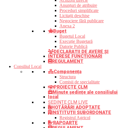
Achiziții directe
Anunțuri de atribuire
Proceduri simplificate
Licitații deschise
Negociere fără publicare
Anexa 2
Buget
Bugetul Local
Execuție Bugetară
Datorie Publică
DECLARAȚII DE AVERE ȘI
INTERESE FUNCȚIONARI
REGULAMENT
Consiliul Local
Componența
Structura
Comisii de specialitate
PROIECTE CLM
Minute ședințe ale consiliului
local
ȘEDINȚE CLM LIVE
HOTĂRÂRI ADOPTATE
INSTITUȚII SUBORDONATE
Registrul Agricol
RAPOARTE
REGULAMENT