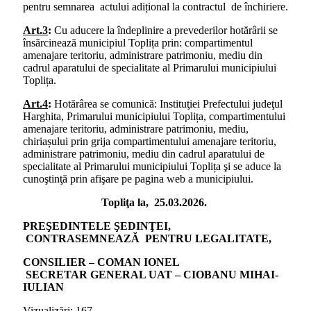
pentru semnarea actului adițional la contractul de închiriere.
Art.3
:
Cu aducere la îndeplinire a prevederilor hotărârii se
însărcinează municipiul Toplița prin: compartimentul
amenajare teritoriu, administrare patrimoniu, mediu din
cadrul aparatului de specialitate al Primarului municipiului
Toplița.
Art.4
:
Hotărârea se comunică: Instituţiei Prefectului judeţul
Harghita, Primarului municipiului Toplița, compartimentului
amenajare teritoriu, administrare patrimoniu, mediu,
chiriașului prin grija compartimentului amenajare teritoriu,
administrare patrimoniu, mediu din cadrul aparatului de
specialitate al Primarului municipiului Toplița şi se aduce la
cunoştinţă prin afişare pe pagina web a municipiului.
Topliţa la, 25.03.2026.
PREŞEDINTELE ŞEDINŢEI,
CONTRASEMNEAZĂ PENTRU LEGALITATE,
CONSILIER – COMAN IONEL
SECRETAR GENERAL UAT – CIOBANU MIHAI-
IULIAN
Vizualizări:
167