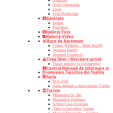
Grădinițe
Școli Gimnaziale
Licee
Școli Postliceale
Sănătate
Spitale
Policlinici
Galerie Foto
Galerie Video
Baze de Agrement
Centru Wellness – Băile Banffy
Ștrandul Bánffy
Ștrandul Urmánczy
Timp liber / Recreere activă
Trasee turistice şi cicloturistice
Centrul Național de Informare si
Promovare Turistica din Toplița
Harta
PUG-GIS
Harta digitală a municipiului Toplița
Turism
Mânăstirea Sf. Ilie
Manastirea Doamnei
Schitul Gura Izvorului
Altar cu belvedere Tarnița