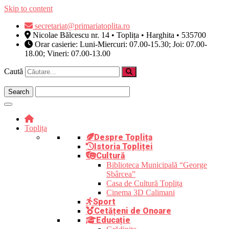
Skip to content
secretariat@primariatoplita.ro
Nicolae Bălcescu nr. 14 • Toplița • Harghita • 535700
Orar casierie: Luni-Miercuri: 07.00-15.30; Joi: 07.00-
18.00; Vineri: 07.00-13.00
Caută
Toplița
Despre Toplița
Istoria Topliței
Cultură
Biblioteca Municipală “George
Sbârcea”
Casa de Cultură Toplița
Cinema 3D Calimani
Sport
Cetățeni de Onoare
Educație