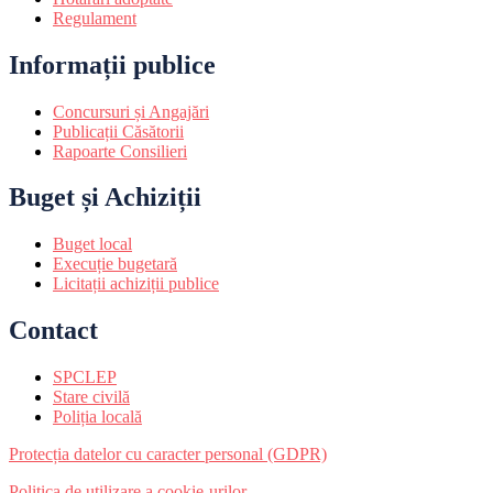
Regulament
Informații publice
Concursuri și Angajări
Publicații Căsătorii
Rapoarte Consilieri
Buget și Achiziții
Buget local
Execuție bugetară
Licitații achiziții publice
Contact
SPCLEP
Stare civilă
Poliția locală
Protecția datelor cu caracter personal (GDPR)
Politica de utilizare a cookie-urilor