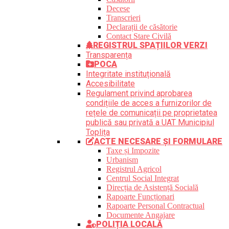
Decese
Transcrieri
Declarații de căsătorie
Contact Stare Civilă
REGISTRUL SPAȚIILOR VERZI
Transparența
POCA
Integritate instituțională
Accesibilitate
Regulament privind aprobarea
condițiile de acces a furnizorilor de
rețele de comunicații pe proprietatea
publică sau privată a UAT Municipiul
Toplița
ACTE NECESARE ȘI FORMULARE
Taxe și Impozite
Urbanism
Registrul Agricol
Centrul Social Integrat
Direcția de Asistență Socială
Rapoarte Funcționari
Rapoarte Personal Contractual
Documente Angajare
POLIȚIA LOCALĂ