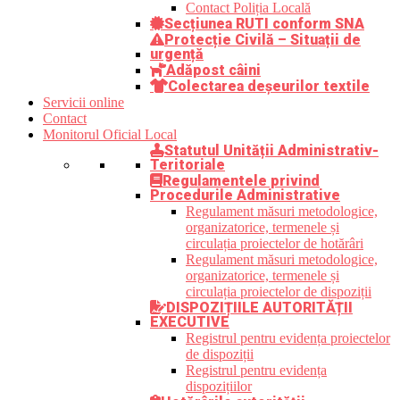
Contact Poliția Locală
Secțiunea RUTI conform SNA
Protecție Civilă – Situații de
urgență
Adăpost câini
Colectarea deșeurilor textile
Servicii online
Contact
Monitorul Oficial Local
Statutul Unității Administrativ-
Teritoriale
Regulamentele privind
Procedurile Administrative
Regulament măsuri metodologice,
organizatorice, termenele și
circulația proiectelor de hotărâri
Regulament măsuri metodologice,
organizatorice, termenele și
circulația proiectelor de dispoziții
DISPOZIȚIILE AUTORITĂȚII
EXECUTIVE
Registrul pentru evidența proiectelor
de dispoziții
Registrul pentru evidența
dispozițiilor