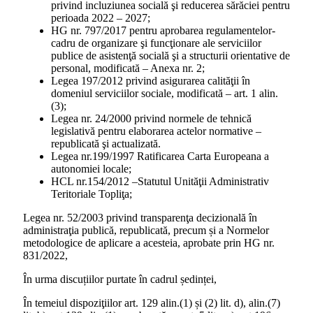
privind incluziunea socială şi reducerea sărăciei pentru
perioada 2022 – 2027;
HG nr. 797/2017 pentru aprobarea regulamentelor-
cadru de organizare şi funcţionare ale serviciilor
publice de asistenţă socială şi a structurii orientative de
personal, modificată – Anexa nr. 2;
Legea 197/2012 privind asigurarea calităţii în
domeniul serviciilor sociale, modificată – art. 1 alin.
(3);
Legea nr. 24/2000 privind normele de tehnică
legislativă pentru elaborarea actelor normative –
republicată şi actualizată.
Legea nr.199/1997 Ratificarea Carta Europeana a
autonomiei locale;
HCL nr.154/2012 –Statutul Unităţii Administrativ
Teritoriale Topliţa;
Legea nr. 52/2003 privind transparenţa decizională în
administraţia publică, republicată, precum și a Normelor
metodologice de aplicare a acesteia, aprobate prin HG nr.
831/2022,
În urma discuțiilor purtate în cadrul ședinței,
În temeiul dispoziţiilor art. 129 alin.(1) și (2) lit. d), alin.(7)