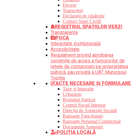
Decese
Transcrieri
Declarații de căsătorie
Contact Stare Civilă
REGISTRUL SPAȚIILOR VERZI
Transparența
POCA
Integritate instituțională
Accesibilitate
Regulament privind aprobarea
condițiile de acces a furnizorilor de
rețele de comunicații pe proprietatea
publică sau privată a UAT Municipiul
Toplița
ACTE NECESARE ȘI FORMULARE
Taxe și Impozite
Urbanism
Registrul Agricol
Centrul Social Integrat
Direcția de Asistență Socială
Rapoarte Funcționari
Rapoarte Personal Contractual
Documente Angajare
POLIȚIA LOCALĂ