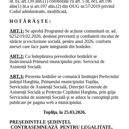
lit. b), art.139 alin.(1) coroborată cu art. 5 lit. ee), art.196
alin(1) lit.a și art.197 alin.(2) din OUG nr.57/2019 privind
Codul administrativ, modificată,
H O T Ă R Ă Ş T E :
ART.1:
Se aprobă Programul de acțiune comunitară nr. ad.
6252/19.02.2026, destinat prevenirii și combaterii riscului de
sărăcie și excluziune socială, pentru anul 2026, conform
anexei care face parte integrantă din hotărâre.
ART.2:
Cu îndeplinirea prevederilor hotărârii se
însărcinează Primarul municipiului prin: Serviciul de
Asistență Socială.
ART.3:
Prezenta hotărâre se comunică Instituţiei Prefectului
judeţul Harghita, Primarului municipiului Toplița,
Serviciului de Asistență Socială, Direcției Generale de
Asistență Socială și Protecția Copilului Harghita, prin grija
Serviciului de asistență Socială şi se aduce la cunoştinţă prin
publicare pe pagina web a municipiului.
Topliţa, la 25.03.2026.
PREŞEDINTELE ŞEDINŢEI,
CONTRASEMNEAZĂ PENTRU LEGALITATE,