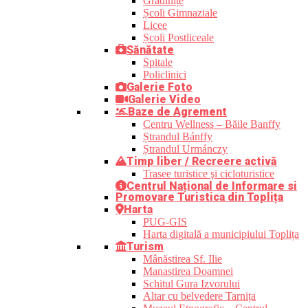
Grădinițe
Școli Gimnaziale
Licee
Școli Postliceale
Sănătate
Spitale
Policlinici
Galerie Foto
Galerie Video
Baze de Agrement
Centru Wellness – Băile Banffy
Ștrandul Bánffy
Ștrandul Urmánczy
Timp liber / Recreere activă
Trasee turistice şi cicloturistice
Centrul Național de Informare si
Promovare Turistica din Toplița
Harta
PUG-GIS
Harta digitală a municipiului Toplița
Turism
Mânăstirea Sf. Ilie
Manastirea Doamnei
Schitul Gura Izvorului
Altar cu belvedere Tarnița