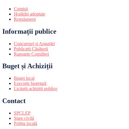
Comisii
Hotărâri adoptate
Regulament
Informații publice
Concursuri și Angajări
Publicații Căsătorii
Rapoarte Consilieri
Buget și Achiziții
Buget local
Execuție bugetară
Licitații achiziții publice
Contact
SPCLEP
Stare civilă
Poliția locală