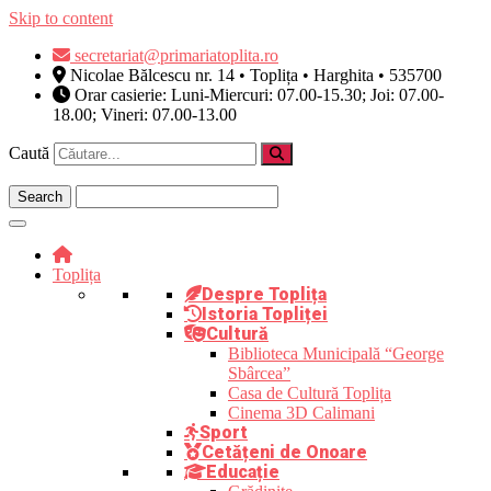
Skip to content
secretariat@primariatoplita.ro
Nicolae Bălcescu nr. 14 • Toplița • Harghita • 535700
Orar casierie: Luni-Miercuri: 07.00-15.30; Joi: 07.00-
18.00; Vineri: 07.00-13.00
Caută
Toplița
Despre Toplița
Istoria Topliței
Cultură
Biblioteca Municipală “George
Sbârcea”
Casa de Cultură Toplița
Cinema 3D Calimani
Sport
Cetățeni de Onoare
Educație