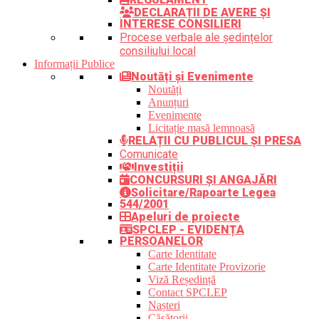
DECLARAȚII DE AVERE ȘI
INTERESE CONSILIERI
Procese verbale ale ședințelor
consiliului local
Informații Publice
Noutăți și Evenimente
Noutăți
Anunțuri
Evenimente
Licitație masă lemnoasă
RELAȚII CU PUBLICUL ȘI PRESA
Comunicate
Investiții
CONCURSURI ȘI ANGAJĂRI
Solicitare/Rapoarte Legea
544/2001
Apeluri de proiecte
SPCLEP - EVIDENȚA
PERSOANELOR
Carte Identitate
Carte Identitate Provizorie
Viză Reședință
Contact SPCLEP
Nașteri
Căsătorii