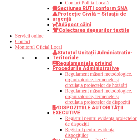
Contact Poliția Locală
Secțiunea RUTI conform SNA
Protecție Civilă – Situații de
urgență
Adăpost câini
Colectarea deșeurilor textile
Servicii online
Contact
Monitorul Oficial Local
Statutul Unității Administrativ-
Teritoriale
Regulamentele privind
Procedurile Administrative
Regulament măsuri metodologice,
organizatorice, termenele și
circulația proiectelor de hotărâri
Regulament măsuri metodologice,
organizatorice, termenele și
circulația proiectelor de dispoziții
DISPOZIȚIILE AUTORITĂȚII
EXECUTIVE
Registrul pentru evidența proiectelor
de dispoziții
Registrul pentru evidența
dispozițiilor