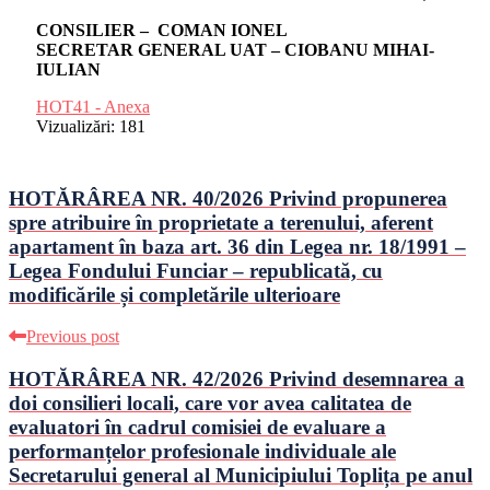
CONSILIER – COMAN IONEL
SECRETAR GENERAL UAT – CIOBANU MIHAI-
IULIAN
HOT41 - Anexa
Vizualizări:
181
HOTĂRÂREA NR. 40/2026 Privind propunerea
spre atribuire în proprietate a terenului, aferent
apartament în baza art. 36 din Legea nr. 18/1991 –
Legea Fondului Funciar – republicată, cu
modificările și completările ulterioare
Previous post
HOTĂRÂREA NR. 42/2026 Privind desemnarea a
doi consilieri locali, care vor avea calitatea de
evaluatori în cadrul comisiei de evaluare a
performanțelor profesionale individuale ale
Secretarului general al Municipiului Toplița pe anul