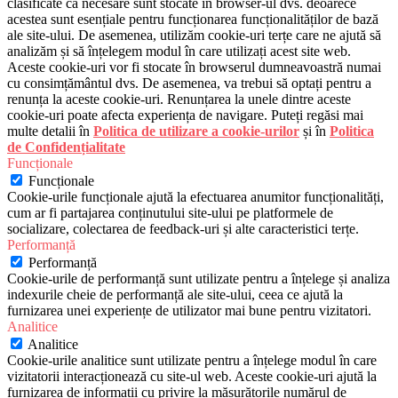
clasificate ca necesare sunt stocate în browser-ul dvs. deoarece
acestea sunt esențiale pentru funcționarea funcționalităților de bază
ale site-ului. De asemenea, utilizăm cookie-uri terțe care ne ajută să
analizăm și să înțelegem modul în care utilizați acest site web.
Aceste cookie-uri vor fi stocate în browserul dumneavoastră numai
cu consimțământul dvs. De asemenea, va trebui să optați pentru a
renunța la aceste cookie-uri. Renunțarea la unele dintre aceste
cookie-uri poate afecta experiența de navigare. Puteți regăsi mai
multe detalii în
Politica de utilizare a cookie-urilor
și în
Politica
de Confidențialitate
Funcționale
Funcționale
Cookie-urile funcționale ajută la efectuarea anumitor funcționalități,
cum ar fi partajarea conținutului site-ului pe platformele de
socializare, colectarea de feedback-uri și alte caracteristici terțe.
Performanță
Performanță
Cookie-urile de performanță sunt utilizate pentru a înțelege și analiza
indexurile cheie de performanță ale site-ului, ceea ce ajută la
furnizarea unei experiențe de utilizator mai bune pentru vizitatori.
Analitice
Analitice
Cookie-urile analitice sunt utilizate pentru a înțelege modul în care
vizitatorii interacționează cu site-ul web. Aceste cookie-uri ajută la
furnizarea de informații cu privire la măsurătorile numărul de