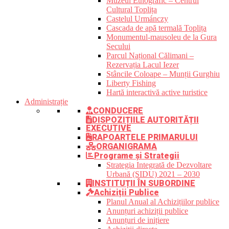
Muzeul Etnografic – Centrul
Cultural Toplița
Castelul Urmánczy
Cascada de apă termală Toplița
Monumentul-mausoleu de la Gura
Secului
Parcul Național Călimani –
Rezervația Lacul Iezer
Stâncile Coloape – Munții Gurghiu
Liberty Fishing
Hartă interactivă active turistice
Administrație
CONDUCERE
DISPOZIȚIILE AUTORITĂȚII
EXECUTIVE
RAPOARTELE PRIMARULUI
ORGANIGRAMA
Programe și Strategii
Strategia Integrată de Dezvoltare
Urbană (SIDU) 2021 – 2030
INSTITUȚII ÎN SUBORDINE
Achiziții Publice
Planul Anual al Achizițiilor publice
Anunțuri achiziții publice
Anunțuri de inițiere