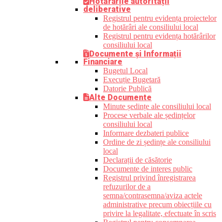
Hotărârile autorității
deliberative
Registrul pentru evidența proiectelor
de hotărâri ale consiliului local
Registrul pentru evidența hotărârilor
consiliului local
Documente și Informații
Financiare
Bugetul Local
Execuție Bugetară
Datorie Publică
Alte Documente
Minute ședințe ale consiliului local
Procese verbale ale ședințelor
consiliului local
Informare dezbateri publice
Ordine de zi ședințe ale consiliului
local
Declarații de căsătorie
Documente de interes public
Registrul privind înregistrarea
refuzurilor de a
semna/contrasemna/aviza actele
administrative precum obiecțiile cu
privire la legalitate, efectuate în scris