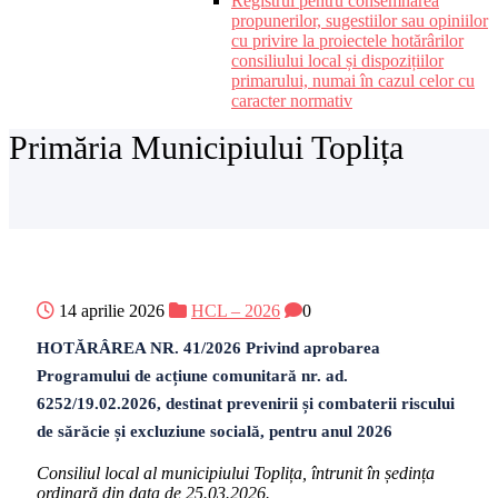
Registrul pentru consemnarea
propunerilor, sugestiilor sau opiniilor
cu privire la proiectele hotărârilor
consiliului local și dispozițiilor
primarului, numai în cazul celor cu
caracter normativ
Primăria Municipiului Toplița
14 aprilie 2026
HCL – 2026
0
HOTĂRÂREA NR. 41/2026 Privind aprobarea
Programului de acțiune comunitară nr. ad.
6252/19.02.2026, destinat prevenirii și combaterii riscului
de sărăcie și excluziune socială, pentru anul 2026
Consiliul local al municipiului Toplița, întrunit în ședința
ordinară din data de 25.03.2026.