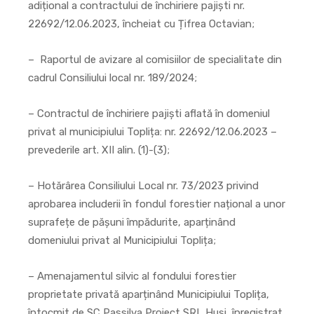
adițional a contractului de închiriere pajiști nr.
22692/12.06.2023, încheiat cu Țifrea Octavian;
– Raportul de avizare al comisiilor de specialitate din
cadrul Consiliului local nr. 189/2024;
– Contractul de închiriere pajiști aflată în domeniul
privat al municipiului Toplița: nr. 22692/12.06.2023 –
prevederile art. XII alin. (1)-(3);
– Hotărârea Consiliului Local nr. 73/2023 privind
aprobarea includerii în fondul forestier național a unor
suprafețe de pășuni împădurite, aparținând
domeniului privat al Municipiului Toplița;
– Amenajamentul silvic al fondului forestier
proprietate privată aparținând Municipiului Toplița,
întocmit de SC Passilva Proiect SRL Huși, înregistrat