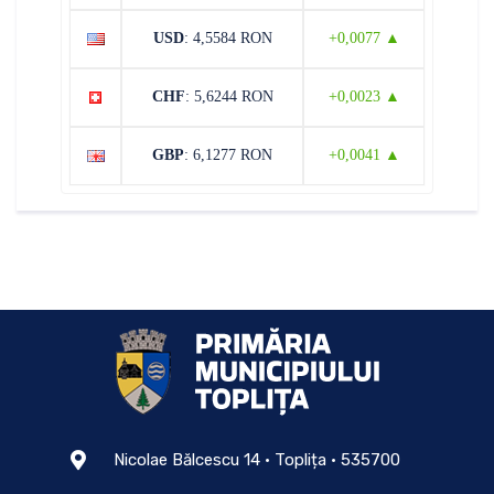
USD
: 4,5584 RON
+0,0077 ▲
CHF
: 5,6244 RON
+0,0023 ▲
GBP
: 6,1277 RON
+0,0041 ▲
Nicolae Bălcescu 14 • Toplița • 535700