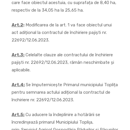
care face obiectul acestuia, cu suprafața de 8,40 ha,
respectiv de la 34,05 ha la 25,65 ha.
Art.2
:
Modificarea de la art. 1 va face obiectul unui
act adițional la contractul de închiriere pajiști nr.
22692/12.06.2023.
Art.3:
Celelalte clauze ale contractului de închiriere
pajiști nr. 22692/12.06.2023, rămân neschimbate și
aplicabile.
Art.4:
Se împuternicește Primarul municipiului Toplița
pentru semnarea actului adițional la contractul de
închiriere nr. 22692/12.06.2023.
Art.5:
Cu aducere la îndeplinire a hotărârii se
încredinţează primarul Municipiului Topliţa,
prin: Serviciul Agricol Gospodăria Pădurilor și Pășunilor