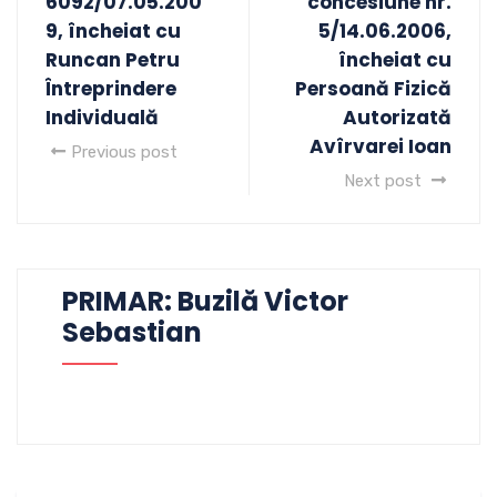
6092/07.05.200
concesiune nr.
9, încheiat cu
5/14.06.2006,
Runcan Petru
încheiat cu
Întreprindere
Persoană Fizică
Individuală
Autorizată
Avîrvarei Ioan
Previous post
Next post
PRIMAR: Buzilă Victor
Sebastian