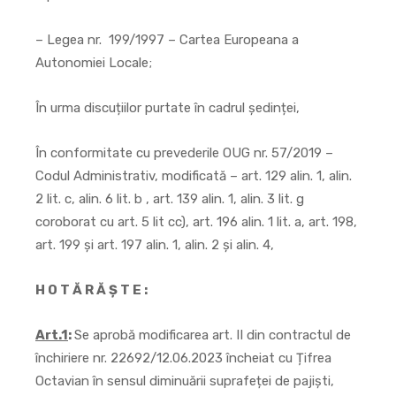
– Legea nr. 199/1997 – Cartea Europeana a
Autonomiei Locale;
În urma discuțiilor purtate în cadrul ședinței,
În conformitate cu prevederile OUG nr. 57/2019 –
Codul Administrativ, modificată – art. 129 alin. 1, alin.
2 lit. c, alin. 6 lit. b , art. 139 alin. 1, alin. 3 lit. g
coroborat cu art. 5 lit cc), art. 196 alin. 1 lit. a, art. 198,
art. 199 și art. 197 alin. 1, alin. 2 și alin. 4,
H O T Ă R Ă Ş T E :
Art.1
:
Se aprobă modificarea art. II din contractul de
închiriere nr. 22692/12.06.2023 încheiat cu Țifrea
Octavian în sensul diminuării suprafeței de pajiști,