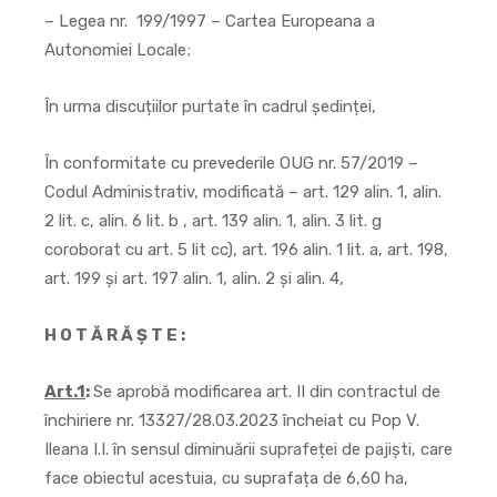
– Legea nr. 199/1997 – Cartea Europeana a
Autonomiei Locale;
În urma discuțiilor purtate în cadrul ședinței,
În conformitate cu prevederile OUG nr. 57/2019 –
Codul Administrativ, modificată – art. 129 alin. 1, alin.
2 lit. c, alin. 6 lit. b , art. 139 alin. 1, alin. 3 lit. g
coroborat cu art. 5 lit cc), art. 196 alin. 1 lit. a, art. 198,
art. 199 și art. 197 alin. 1, alin. 2 și alin. 4,
H O T Ă R Ă Ş T E :
Art.1
:
Se aprobă modificarea art. II din contractul de
închiriere nr. 13327/28.03.2023 încheiat cu Pop V.
Ileana I.I. în sensul diminuării suprafeței de pajiști, care
face obiectul acestuia, cu suprafața de 6,60 ha,