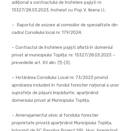
adițional a contractului de închiriere pajiști nr.
13327/28.03.2023, încheiat cu Pop V. Ileana I.I.;
– Raportul de avizare al comisiilor de specialitate din
cadrul Consiliului local nr. 179/2024;
– Contractul de închiriere pajiști aflată în domeniul
privat al municipiului Toplița: nr. 13327/28.03.2023 –
prevederile art. XII alin. (1)-(3);
– Hotărârea Consiliului Local nr. 73/2023 privind
aprobarea includerii în fondul forestier național a unor
suprafețe de pășuni împădurite, aparținând
domeniului privat al Municipiului Toplița;
– Amenajamentul silvic al fondului forestier
proprietate privată aparținând Municipiului Toplița,
întocmit de SC Passilva Proiect SRL Huși, înregistrat