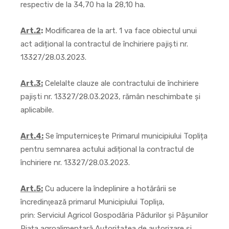
respectiv de la 34,70 ha la 28,10 ha.
Art.2
:
Modificarea de la art. 1 va face obiectul unui
act adițional la contractul de închiriere pajiști nr.
13327/28.03.2023.
Art.3:
Celelalte clauze ale contractului de închiriere
pajiști nr. 13327/28.03.2023, rămân neschimbate și
aplicabile.
Art.4:
Se împuternicește Primarul municipiului Toplița
pentru semnarea actului adițional la contractul de
închiriere nr. 13327/28.03.2023.
Art.5:
Cu aducere la îndeplinire a hotărârii se
încredinţează primarul Municipiului Topliţa,
prin: Serviciul Agricol Gospodăria Pădurilor și Pășunilor
Piața agroalimentară Autoritatea de autorizare și