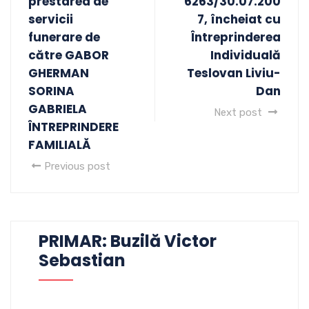
prestarea de
6263/30.07.200
servicii
7, încheiat cu
funerare de
Întreprinderea
către GABOR
Individuală
GHERMAN
Teslovan Liviu-
SORINA
Dan
GABRIELA
Next post
ÎNTREPRINDERE
FAMILIALĂ
Previous post
PRIMAR: Buzilă Victor
Sebastian