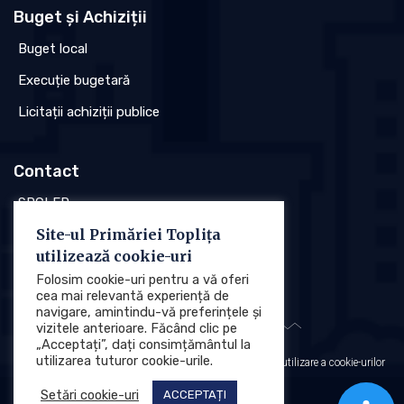
Buget și Achiziții
Buget local
Execuție bugetară
Licitații achiziții publice
Contact
SPCLEP
Site-ul Primăriei Toplița
Stare civilă
utilizează cookie-uri
Poliția locală
Folosim cookie-uri pentru a vă oferi
cea mai relevantă experiență de
navigare, amintindu-vă preferințele și
vizitele anterioare. Făcând clic pe
„Acceptați”, dați consimțământul la
utilizarea tuturor cookie-urile.
Protecția datelor cu caracter personal (GDPR)
Politica de utilizare a cookie-urilor
Setări cookie-uri
ACCEPTAȚI