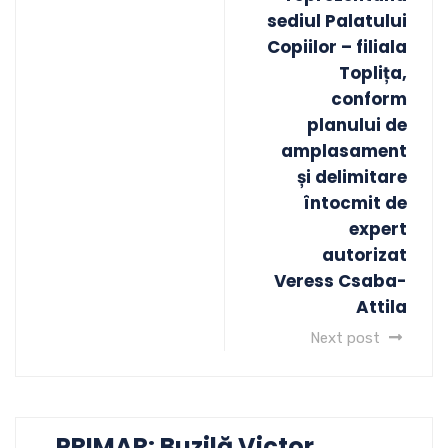
sediul Palatului
Copiilor – filiala
Toplița,
conform
planului de
amplasament
și delimitare
întocmit de
expert
autorizat
Veress Csaba-
Attila
Next post
PRIMAR: Buzilă Victor