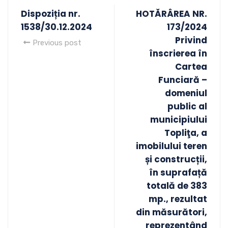
Dispoziția nr.
HOTĂRÂREA NR.
1538/30.12.2024
173/2024
Privind
Previous post
înscrierea în
Cartea
Funciară –
domeniul
public al
municipiului
Topliţa, a
imobilului teren
și construcții,
în suprafață
totală de 383
mp., rezultat
din măsurători,
reprezentând