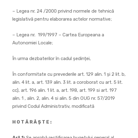
– Legea nr. 24 /2000 privind normele de tehnică
legislativă pentru elaborarea actelor normative;
– Legea nr. 199/1997 – Cartea Europeana a
Autonomiei Locale;
În urma dezbaterilor în cadul ședinței,
În conformitate cu prevederile art. 129 alin. 1 şi 2 lit. b,
alin. 4 lit. a, art. 139 alin. 3 lit. a coroborat cu art. 5 lit.
cc), art. 196 alin. 1 lit. a, art. 198, art. 199 si art. 197
alin. 1 , alin. 2, alin. 4 si alin. 5 din OUG nr. 57/2019
privind Codul Administrativ, modificată
H O T Ă R Ă Ş T E :
Art.1:
Se aprobă rectificarea bugetului general al