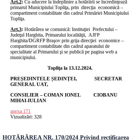
Art.2
:
Cu aducere la îndeplinire a hotărârii se încredinţează
primarul Municipiului Topliţa, prin direcţia economică –
compartiment contabilitate din cadrul Primăriei Municipiului
Topliţa.
Art.3
:
Hotărârea se comunică: Instituţiei Prefectului –
Judeţul Harghita, Primarului localităţii, AJFP
Harghita/DGRFP Braşov prin grija direcţiei economice –
compartiment contabilitate din cadrul aparatului de
specialitate al Primarului şi se publică pe pagina web a
municipiului.
Topliţa la 13.12.2024.
PREȘEDINTELE ȘEDINȚEI, SECRETAR
GENERAL UAT,
CONSILIER – COMAN IONEL CIOBANU
MIHAI-IULIAN
anexa 171
Vizualizări:
328
HOTĂRÂREA NR. 170/2024 Privind rectificarea