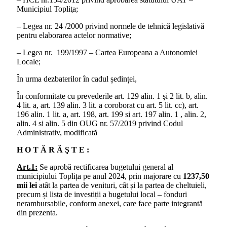
Municipiul Topliţa;
– Legea nr. 24 /2000 privind normele de tehnică legislativă
pentru elaborarea actelor normative;
– Legea nr. 199/1997 – Cartea Europeana a Autonomiei
Locale;
În urma dezbaterilor în cadul ședinței,
În conformitate cu prevederile art. 129 alin. 1 şi 2 lit. b, alin.
4 lit. a, art. 139 alin. 3 lit. a coroborat cu art. 5 lit. cc), art.
196 alin. 1 lit. a, art. 198, art. 199 si art. 197 alin. 1 , alin. 2,
alin. 4 si alin. 5 din OUG nr. 57/2019 privind Codul
Administrativ, modificată
H O T Ă R Ă Ş T E :
Art.1:
Se aprobă rectificarea bugetului general al
municipiului Toplița pe anul 2024, prin majorare cu
1237,50
mii lei
atât la partea de venituri, cât și la partea de cheltuieli,
precum și lista de investiții a bugetului local – fonduri
nerambursabile, conform anexei, care face parte integrantă
din prezenta.