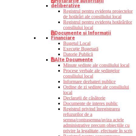
Hotărârile autorității
deliberative
Registrul pentru evidența proiectelor
de hotărâri ale consiliului local
Registrul pentru evidența hotărârilor
consiliului local
Documente și Informații
Financiare
Bugetul Local
Execuție Bugetară
Datorie Publică
Alte Documente
Minute ședințe ale consiliului local
Procese verbale ale ședințelor
consiliului local
Informare dezbateri publice
Ordine de zi ședințe ale consiliului
local
Declarații de căsătorie
Documente de interes public
Registrul privind înregistrarea
refuzurilor de a
semna/contrasemna/aviza actele
administrative precum obiecțiile cu
privire la legalitate, efectuate în scris