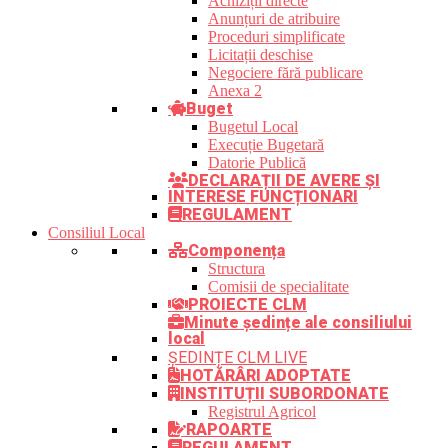
Achiziții directe
Anunțuri de atribuire
Proceduri simplificate
Licitații deschise
Negociere fără publicare
Anexa 2
Buget
Bugetul Local
Execuție Bugetară
Datorie Publică
DECLARAȚII DE AVERE ȘI
INTERESE FUNCȚIONARI
REGULAMENT
Consiliul Local
Componența
Structura
Comisii de specialitate
PROIECTE CLM
Minute ședințe ale consiliului
local
ȘEDINȚE CLM LIVE
HOTĂRÂRI ADOPTATE
INSTITUȚII SUBORDONATE
Registrul Agricol
RAPOARTE
REGULAMENT