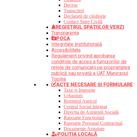
Decese
Transcrieri
Declarații de căsătorie
Contact Stare Civilă
REGISTRUL SPAȚIILOR VERZI
Transparența
POCA
Integritate instituțională
Accesibilitate
Regulament privind aprobarea
condițiile de acces a furnizorilor de
rețele de comunicații pe proprietatea
publică sau privată a UAT Municipiul
Toplița
ACTE NECESARE ȘI FORMULARE
Taxe și Impozite
Urbanism
Registrul Agricol
Centrul Social Integrat
Direcția de Asistență Socială
Rapoarte Funcționari
Rapoarte Personal Contractual
Documente Angajare
POLIȚIA LOCALĂ