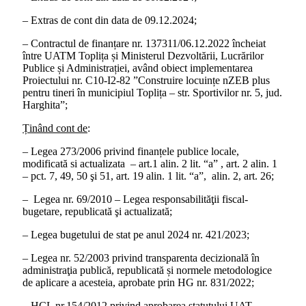
– Extras de cont din data de 09.12.2024;
– Contractul de finanțare nr. 137311/06.12.2022 încheiat
între UATM Toplița și Ministerul Dezvoltării, Lucrărilor
Publice și Administrației, având obiect implementarea
Proiectului nr. C10-I2-82 ”Construire locuințe nZEB plus
pentru tineri în municipiul Toplița – str. Sportivilor nr. 5, jud.
Harghita”;
Ținând cont de
:
– Legea 273/2006 privind finanțele publice locale,
modificată si actualizata – art.1 alin. 2 lit. “a” , art. 2 alin. 1
– pct. 7, 49, 50 şi 51, art. 19 alin. 1 lit. “a”, alin. 2, art. 26;
– Legea nr. 69/2010 – Legea responsabilităţii fiscal-
bugetare, republicată şi actualizată;
– Legea bugetului de stat pe anul 2024 nr. 421/2023;
– Legea nr. 52/2003 privind transparenta decizională în
administraţia publică, republicată și normele metodologice
de aplicare a acesteia, aprobate prin HG nr. 831/2022;
– HCL nr.154/2012 privind aprobarea statutului UAT –