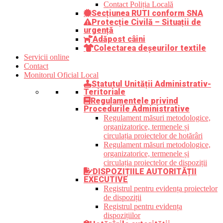
Contact Poliția Locală
Secțiunea RUTI conform SNA
Protecție Civilă – Situații de
urgență
Adăpost câini
Colectarea deșeurilor textile
Servicii online
Contact
Monitorul Oficial Local
Statutul Unității Administrativ-
Teritoriale
Regulamentele privind
Procedurile Administrative
Regulament măsuri metodologice,
organizatorice, termenele și
circulația proiectelor de hotărâri
Regulament măsuri metodologice,
organizatorice, termenele și
circulația proiectelor de dispoziții
DISPOZIȚIILE AUTORITĂȚII
EXECUTIVE
Registrul pentru evidența proiectelor
de dispoziții
Registrul pentru evidența
dispozițiilor