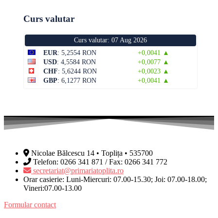
Curs valutar
Curs valutar: 07 Aug 2026
EUR
: 5,2554 RON
+0,0041 ▲
USD
: 4,5584 RON
+0,0077 ▲
CHF
: 5,6244 RON
+0,0023 ▲
GBP
: 6,1277 RON
+0,0041 ▲
Nicolae Bălcescu 14 • Toplița • 535700
Telefon: 0266 341 871 / Fax: 0266 341 772
secretariat@primariatoplita.ro
Orar casierie: Luni-Miercuri: 07.00-15.30; Joi: 07.00-18.00;
Vineri:07.00-13.00
Formular contact