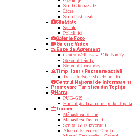
Grădinițe
Școli Gimnaziale
Licee
Școli Postliceale
Sănătate
Spitale
Policlinici
Galerie Foto
Galerie Video
Baze de Agrement
Centru Wellness – Băile Banffy
Ștrandul Bánffy
Ștrandul Urmánczy
Timp liber / Recreere activă
Trasee turistice şi cicloturistice
Centrul Național de Informare si
Promovare Turistica din Toplița
Harta
PUG-GIS
Harta digitală a municipiului Toplița
Turism
Mânăstirea Sf. Ilie
Manastirea Doamnei
Schitul Gura Izvorului
Altar cu belvedere Tarnița