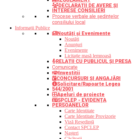
DECLARAȚII DE AVERE ȘI
INTERESE CONSILIERI
Procese verbale ale ședințelor
consiliului local
Informații Publice
Noutăți și Evenimente
Noutăți
Anunțuri
Evenimente
Licitație masă lemnoasă
RELAȚII CU PUBLICUL ȘI PRESA
Comunicate
Investiții
CONCURSURI ȘI ANGAJĂRI
Solicitare/Rapoarte Legea
544/2001
Apeluri de proiecte
SPCLEP - EVIDENȚA
PERSOANELOR
Carte Identitate
Carte Identitate Provizorie
Viză Reședință
Contact SPCLEP
Nașteri
Căsătorii