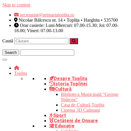
Skip to content
secretariat@primariatoplita.ro
Nicolae Bălcescu nr. 14 • Toplița • Harghita • 535700
Orar casierie: Luni-Miercuri: 07.00-15.30; Joi: 07.00-
18.00; Vineri: 07.00-13.00
Caută
Toplița
Despre Toplița
Istoria Topliței
Cultură
Biblioteca Municipală “George
Sbârcea”
Casa de Cultură Toplița
Cinema 3D Calimani
Sport
Cetățeni de Onoare
Educație