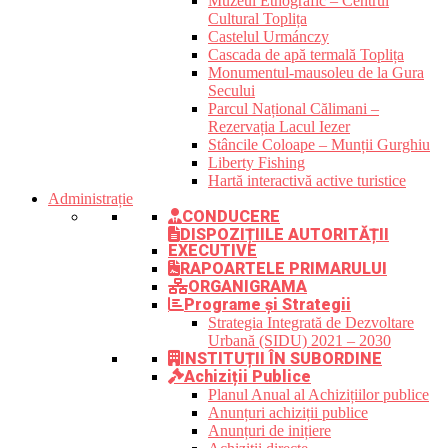
Muzeul Etnografic – Centrul
Cultural Toplița
Castelul Urmánczy
Cascada de apă termală Toplița
Monumentul-mausoleu de la Gura
Secului
Parcul Național Călimani –
Rezervația Lacul Iezer
Stâncile Coloape – Munții Gurghiu
Liberty Fishing
Hartă interactivă active turistice
Administrație
CONDUCERE
DISPOZIȚIILE AUTORITĂȚII
EXECUTIVE
RAPOARTELE PRIMARULUI
ORGANIGRAMA
Programe și Strategii
Strategia Integrată de Dezvoltare
Urbană (SIDU) 2021 – 2030
INSTITUȚII ÎN SUBORDINE
Achiziții Publice
Planul Anual al Achizițiilor publice
Anunțuri achiziții publice
Anunțuri de inițiere