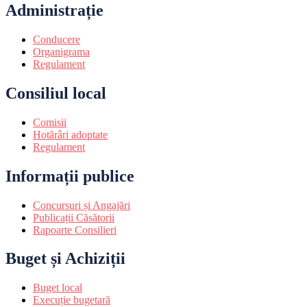
Administrație
Conducere
Organigrama
Regulament
Consiliul local
Comisii
Hotărâri adoptate
Regulament
Informații publice
Concursuri și Angajări
Publicații Căsătorii
Rapoarte Consilieri
Buget și Achiziții
Buget local
Execuție bugetară