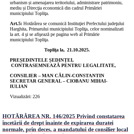
urbanism și amenajarea teritoriului, administrare patrimoniu,
mediu și Direcţia economică din cadrul Primăriei
municipiului Topliţa.
Art.5:
Hotărârea se comunică Instituţiei Prefectului judeţului
Harghita, Primarului municipiului Topliţa, celor nominalizati
la art. 4 şi se afişează pe pagina web al Primărie
municipiului Topliţa.
Topliţa la, 21.10.2025.
PREȘEDINTELE ȘEDINȚEI,
CONTRASEMNEAZĂ PENTRU LEGALITATE,
CONSILIER – MAN CĂLIN-CONSTANTIN
SECRETAR GENERAL – CIOBANU MIHAI-
IULIAN
Vizualizări:
226
HOTĂRÂREA NR. 146/2025 Privind constatarea
încetării de drept înainte de expirarea duratei
normale, prin deces, a mandatului de consilier local