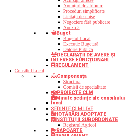
Achiziții directe
Anunțuri de atribuire
Proceduri simplificate
Licitații deschise
Negociere fără publicare
Anexa 2
Buget
Bugetul Local
Execuție Bugetară
Datorie Publică
DECLARAȚII DE AVERE ȘI
INTERESE FUNCȚIONARI
REGULAMENT
Consiliul Local
Componența
Structura
Comisii de specialitate
PROIECTE CLM
Minute ședințe ale consiliului
local
ȘEDINȚE CLM LIVE
HOTĂRÂRI ADOPTATE
INSTITUȚII SUBORDONATE
Registrul Agricol
RAPOARTE
REGULAMENT