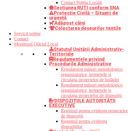
Contact Poliția Locală
Secțiunea RUTI conform SNA
Protecție Civilă – Situații de
urgență
Adăpost câini
Colectarea deșeurilor textile
Servicii online
Contact
Monitorul Oficial Local
Statutul Unității Administrativ-
Teritoriale
Regulamentele privind
Procedurile Administrative
Regulament măsuri metodologice,
organizatorice, termenele și
circulația proiectelor de hotărâri
Regulament măsuri metodologice,
organizatorice, termenele și
circulația proiectelor de dispoziții
DISPOZIȚIILE AUTORITĂȚII
EXECUTIVE
Registrul pentru evidența proiectelor
de dispoziții
Registrul pentru evidența
dispozițiilor