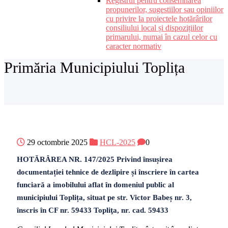
Registrul pentru consemnarea
propunerilor, sugestiilor sau opiniilor
cu privire la proiectele hotărârilor
consiliului local și dispozițiilor
primarului, numai în cazul celor cu
caracter normativ
Primăria Municipiului Toplița
29 octombrie 2025
HCL-2025
0
HOTĂRÂREA NR. 147/2025 Privind însușirea
documentației tehnice de dezlipire și înscriere în cartea
funciară a imobilului aflat în domeniul public al
municipiului Toplița, situat pe str. Victor Babeș nr. 3,
înscris în CF nr. 59433 Topliţa, nr. cad. 59433