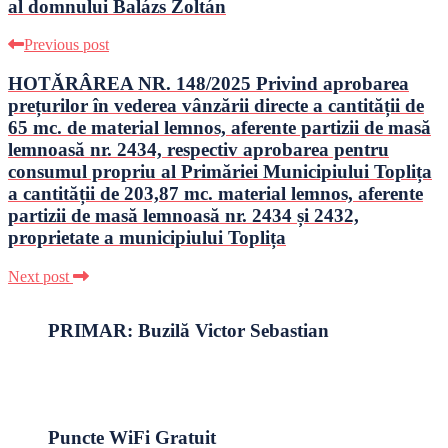
al domnului Balázs Zoltán
Previous post
HOTǍRÂREA NR. 148/2025 Privind aprobarea
prețurilor în vederea vânzării directe a cantității de
65 mc. de material lemnos, aferente partizii de masă
lemnoasă nr. 2434, respectiv aprobarea pentru
consumul propriu al Primăriei Municipiului Toplița
a cantității de 203,87 mc. material lemnos, aferente
partizii de masă lemnoasă nr. 2434 și 2432,
proprietate a municipiului Toplița
Next post
PRIMAR: Buzilă Victor Sebastian
Puncte WiFi Gratuit