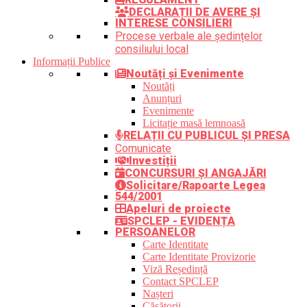
DECLARAȚII DE AVERE ȘI
INTERESE CONSILIERI
Procese verbale ale ședințelor
consiliului local
Informații Publice
Noutăți și Evenimente
Noutăți
Anunțuri
Evenimente
Licitație masă lemnoasă
RELAȚII CU PUBLICUL ȘI PRESA
Comunicate
Investiții
CONCURSURI ȘI ANGAJĂRI
Solicitare/Rapoarte Legea
544/2001
Apeluri de proiecte
SPCLEP - EVIDENȚA
PERSOANELOR
Carte Identitate
Carte Identitate Provizorie
Viză Reședință
Contact SPCLEP
Nașteri
Căsătorii