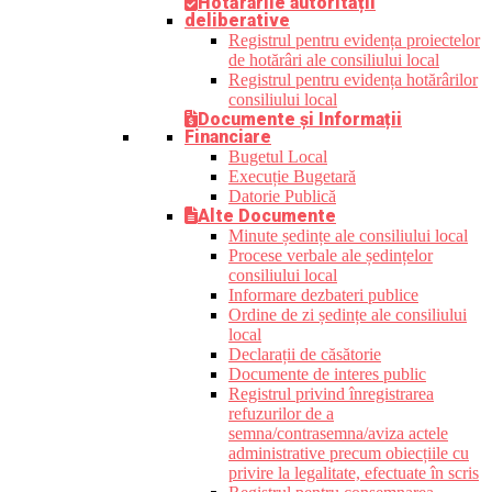
Hotărârile autorității
deliberative
Registrul pentru evidența proiectelor
de hotărâri ale consiliului local
Registrul pentru evidența hotărârilor
consiliului local
Documente și Informații
Financiare
Bugetul Local
Execuție Bugetară
Datorie Publică
Alte Documente
Minute ședințe ale consiliului local
Procese verbale ale ședințelor
consiliului local
Informare dezbateri publice
Ordine de zi ședințe ale consiliului
local
Declarații de căsătorie
Documente de interes public
Registrul privind înregistrarea
refuzurilor de a
semna/contrasemna/aviza actele
administrative precum obiecțiile cu
privire la legalitate, efectuate în scris