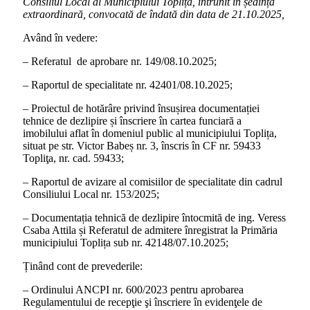
Consiliul Local al Municipiului Toplița, întrunit în ședința
extraordinară, convocată de îndată din data de 21.10.2025,
Având în vedere:
– Referatul de aprobare nr. 149/08.10.2025;
– Raportul de specialitate nr. 42401/08.10.2025;
– Proiectul de hotărâre privind însușirea documentației
tehnice de dezlipire și înscriere în cartea funciară a
imobilului aflat în domeniul public al municipiului Toplița,
situat pe str. Victor Babeș nr. 3, înscris în CF nr. 59433
Topliţa, nr. cad. 59433;
– Raportul de avizare al comisiilor de specialitate din cadrul
Consiliului Local nr. 153/2025;
– Documentația tehnică de dezlipire întocmită de ing. Veress
Csaba Attila și Referatul de admitere înregistrat la Primăria
municipiului Toplița sub nr. 42148/07.10.2025;
Ținând cont de prevederile:
– Ordinului ANCPI nr. 600/2023 pentru aprobarea
Regulamentului de recepţie şi înscriere în evidenţele de