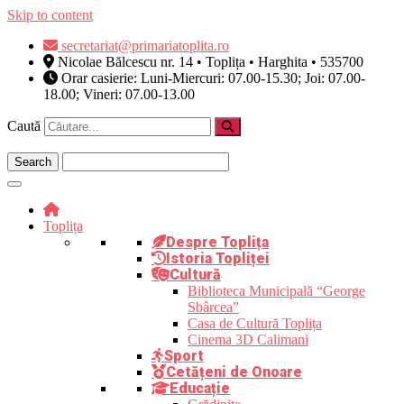
Skip to content
secretariat@primariatoplita.ro
Nicolae Bălcescu nr. 14 • Toplița • Harghita • 535700
Orar casierie: Luni-Miercuri: 07.00-15.30; Joi: 07.00-
18.00; Vineri: 07.00-13.00
Caută
Toplița
Despre Toplița
Istoria Topliței
Cultură
Biblioteca Municipală “George
Sbârcea”
Casa de Cultură Toplița
Cinema 3D Calimani
Sport
Cetățeni de Onoare
Educație