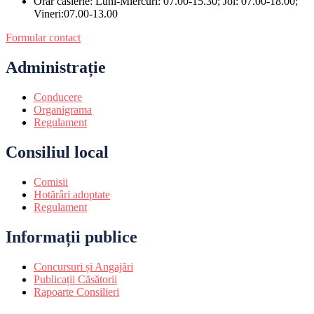
Orar casierie: Luni-Miercuri: 07.00-15.30; Joi: 07.00-18.00;
Vineri:07.00-13.00
Formular contact
Administrație
Conducere
Organigrama
Regulament
Consiliul local
Comisii
Hotărâri adoptate
Regulament
Informații publice
Concursuri și Angajări
Publicații Căsătorii
Rapoarte Consilieri