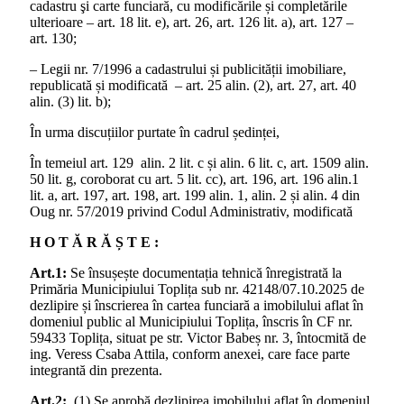
cadastru şi carte funciară, cu modificările și completările
ulterioare – art. 18 lit. e), art. 26, art. 126 lit. a), art. 127 –
art. 130;
– Legii nr. 7/1996 a cadastrului și publicității imobiliare,
republicată și modificată – art. 25 alin. (2), art. 27, art. 40
alin. (3) lit. b);
În urma discuțiilor purtate în cadrul ședinței,
În temeiul art. 129 alin. 2 lit. c și alin. 6 lit. c, art. 1509 alin.
50 lit. g, coroborat cu art. 5 lit. cc), art. 196, art. 196 alin.1
lit. a, art. 197, art. 198, art. 199 alin. 1, alin. 2 și alin. 4 din
Oug nr. 57/2019 privind Codul Administrativ, modificată
H O T Ă R Ă Ș T E :
Art.1:
Se însușește documentația tehnică înregistrată la
Primăria Municipiului Toplița sub nr. 42148/07.10.2025 de
dezlipire și înscrierea în cartea funciară a imobilului aflat în
domeniul public al Municipiului Toplița, înscris în CF nr.
59433 Toplița, situat pe str. Victor Babeș nr. 3, întocmită de
ing. Veress Csaba Attila, conform anexei, care face parte
integrantă din prezenta.
Art.2:
(1) Se aprobă dezlipirea imobilului aflat în domeniul