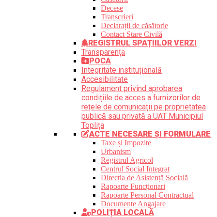
Decese
Transcrieri
Declarații de căsătorie
Contact Stare Civilă
REGISTRUL SPAȚIILOR VERZI
Transparența
POCA
Integritate instituțională
Accesibilitate
Regulament privind aprobarea
condițiile de acces a furnizorilor de
rețele de comunicații pe proprietatea
publică sau privată a UAT Municipiul
Toplița
ACTE NECESARE ȘI FORMULARE
Taxe și Impozite
Urbanism
Registrul Agricol
Centrul Social Integrat
Direcția de Asistență Socială
Rapoarte Funcționari
Rapoarte Personal Contractual
Documente Angajare
POLIȚIA LOCALĂ