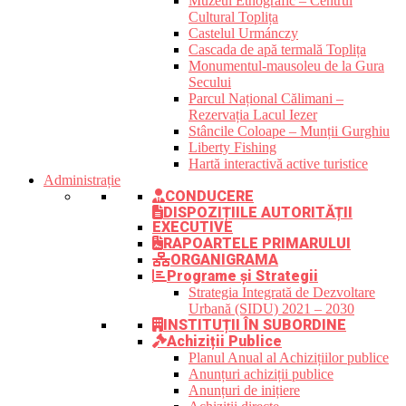
Muzeul Etnografic – Centrul
Cultural Toplița
Castelul Urmánczy
Cascada de apă termală Toplița
Monumentul-mausoleu de la Gura
Secului
Parcul Național Călimani –
Rezervația Lacul Iezer
Stâncile Coloape – Munții Gurghiu
Liberty Fishing
Hartă interactivă active turistice
Administrație
CONDUCERE
DISPOZIȚIILE AUTORITĂȚII
EXECUTIVE
RAPOARTELE PRIMARULUI
ORGANIGRAMA
Programe și Strategii
Strategia Integrată de Dezvoltare
Urbană (SIDU) 2021 – 2030
INSTITUȚII ÎN SUBORDINE
Achiziții Publice
Planul Anual al Achizițiilor publice
Anunțuri achiziții publice
Anunțuri de inițiere