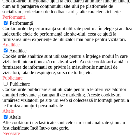
Cookie-urile funcționale ajută la efectuarea anumitor funcționalități,
cum ar fi partajarea conținutului site-ului pe platformele de
socializare, colectarea de feedback-uri și alte caracteristici terțe.
Performanță
Performanță
Cookie-urile de performanță sunt utilizate pentru a înțelege și analiza
indexurile cheie de performanță ale site-ului, ceea ce ajută la
furnizarea unei experiențe de utilizator mai bune pentru vizitatori.
Analitice
Analitice
Cookie-urile analitice sunt utilizate pentru a înțelege modul în care
vizitatorii interacționează cu site-ul web. Aceste cookie-uri ajută la
furnizarea de informații cu privire la măsurătorile numărul de
vizitatori, rata de respingere, sursa de trafic, etc.
Publicitare
Publicitare
Cookie-urile publicitare sunt utilizate pentru a le oferi vizitatorilor
anunțuri relevante și campanii de marketing. Aceste cookie-uri
urmăresc vizitatorii pe site-uri web și colectează informații pentru a
le furniza anunțuri personalizate.
Altele
Altele
Alte cookie-uri neclasificate sunt cele care sunt analizate și nu au
fost clasificate încă într-o categorie.
Necesare