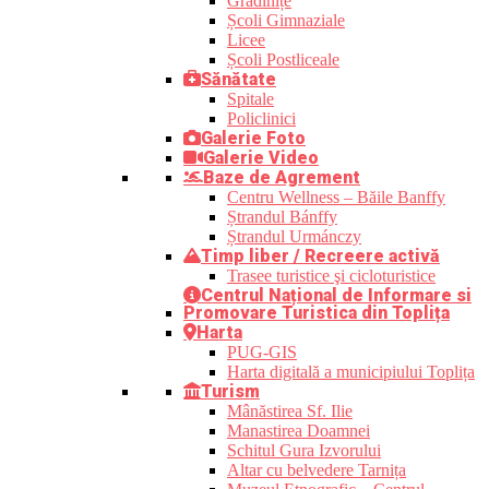
Grădinițe
Școli Gimnaziale
Licee
Școli Postliceale
Sănătate
Spitale
Policlinici
Galerie Foto
Galerie Video
Baze de Agrement
Centru Wellness – Băile Banffy
Ștrandul Bánffy
Ștrandul Urmánczy
Timp liber / Recreere activă
Trasee turistice şi cicloturistice
Centrul Național de Informare si
Promovare Turistica din Toplița
Harta
PUG-GIS
Harta digitală a municipiului Toplița
Turism
Mânăstirea Sf. Ilie
Manastirea Doamnei
Schitul Gura Izvorului
Altar cu belvedere Tarnița