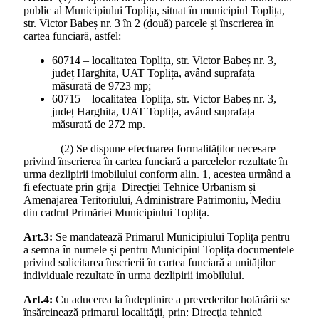
public al Municipiului Toplița, situat în municipiul Toplița,
str. Victor Babeș nr. 3 în 2 (două) parcele și înscrierea în
cartea funciară, astfel:
60714 – localitatea Toplița, str. Victor Babeș nr. 3,
județ Harghita, UAT Toplița, având suprafața
măsurată de 9723 mp;
60715 – localitatea Toplița, str. Victor Babeș nr. 3,
județ Harghita, UAT Toplița, având suprafața
măsurată de 272 mp.
(2) Se dispune efectuarea formalităților necesare
privind înscrierea în cartea funciară a parcelelor rezultate în
urma dezlipirii imobilului conform alin. 1, acestea urmând a
fi efectuate prin grija Direcției Tehnice Urbanism și
Amenajarea Teritoriului, Administrare Patrimoniu, Mediu
din cadrul Primăriei Municipiului Toplița.
Art.3:
Se mandatează Primarul Municipiului Toplița pentru
a semna în numele și pentru Municipiul Toplița documentele
privind solicitarea înscrierii în cartea funciară a unităților
individuale rezultate în urma dezlipirii imobilului.
Art.4:
Cu aducerea la îndeplinire a prevederilor hotărârii se
însărcinează primarul localităţii, prin: Direcţia tehnică