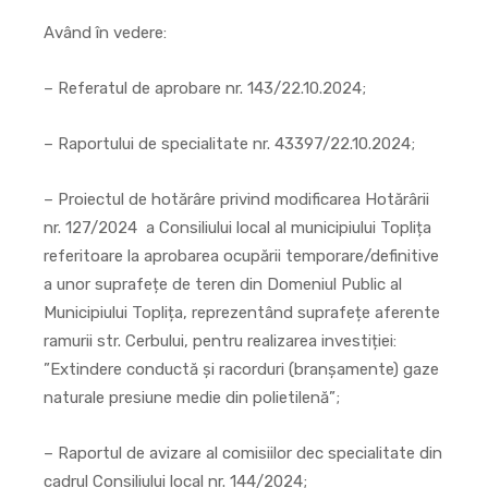
Având în vedere:
– Referatul de aprobare nr. 143/22.10.2024;
– Raportului de specialitate nr. 43397/22.10.2024;
– Proiectul de hotărâre privind modificarea Hotărârii
nr. 127/2024 a Consiliului local al municipiului Toplița
referitoare la aprobarea ocupării temporare/definitive
a unor suprafețe de teren din Domeniul Public al
Municipiului Toplița, reprezentând suprafețe aferente
ramurii str. Cerbului, pentru realizarea investiției:
”Extindere conductă și racorduri (branșamente) gaze
naturale presiune medie din polietilenă”;
– Raportul de avizare al comisiilor dec specialitate din
cadrul Consiliului local nr. 144/2024;