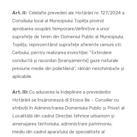
Art. II:
Celelalte prevederi ale Hotărârii nr. 127/2024 a
Consiliului local al Municipiului Toplița privind
aprobarea ocupării temporare/definitive a unor
suprafețe de teren din Domeniul Public al Municipiului
Toplița, reprezentând suprafețe aferente ramurii str.
Cerbului, pentru realizarea investiției: ”Extindere
conductă și racorduri (branșamente) gaze naturale
presiune medie din polietilenă”, rămân neschimbate și
aplicabile.
Art. III:
Cu aducerea la îndeplinire a prevederilor
Hotărârii se însărcinează dl Stoica Ilie – Consilier cu
atribuții în Administrarea Domeniului Public și Privat al
Localității din cadrul Direcției tehnice urbanism și
amenajarea teritoriului, administrare patrimoniu,
mediu din cadrul aparatului de specialitate al