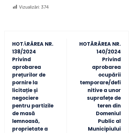
Vizualizări:
374
HOTǍRÂREA NR.
HOTĂRÂREA NR.
138/2024
140/2024
Privind
Privind
aprobarea
aprobarea
prețurilor de
ocupării
pornire la
temporare/defi
licitație și
nitive a unor
negociere
suprafețe de
pentru partizile
teren din
de masă
Domeniul
lemnoasă,
Public al
proprietate a
Municipiului