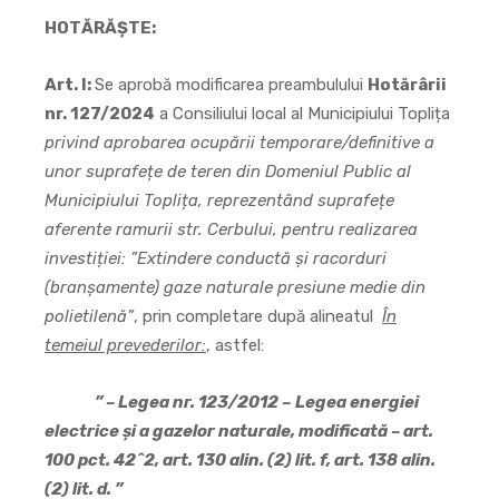
HOTĂRĂȘTE:
Art. I:
Se aprobă modificarea preambulului
Hotărârii
nr. 127/2024
a Consiliului local al Municipiului Toplița
privind aprobarea ocupării temporare/definitive a
unor suprafețe de teren din Domeniul Public al
Municipiului Toplița, reprezentând suprafețe
aferente ramurii str. Cerbului, pentru realizarea
investiției: ”Extindere conductă și racorduri
(branșamente) gaze naturale presiune medie din
polietilenă”
, prin completare după alineatul
În
temeiul prevederilor:
, astfel:
” – Legea nr. 123/2012 –
Legea energiei
electrice şi a gazelor naturale, modificată – art.
100 pct. 42
^
2, art. 130 alin. (2) lit. f, art. 138 alin.
(2) lit. d.
”