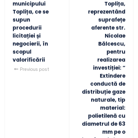
municipului
Toplița,
Toplița, ce se
reprezentând
supun
suprafețe
procedurii
aferente str.
licitației și
Nicolae
negocierii, în
Bălcescu,
scopul
pentru
valorificării
realizarea
investiției: ”
Previous post
Extindere
conductă de
distribuție gaze
naturale, tip
material:
polietilenă cu
diametrul de 63
mm pe o