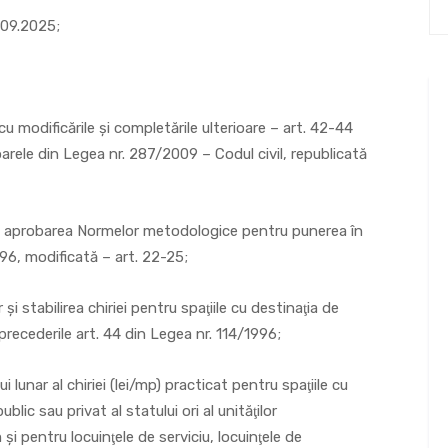
0.09.2025;
cu modificările şi completările ulterioare – art. 42-44
arele din Legea nr. 287/2009 – Codul civil, republicată
nd aprobarea Normelor metodologice pentru punerea în
1996, modificată – art. 22-25;
şi stabilirea chiriei pentru spaţiile cu destinaţia de
precederile art. 44 din Legea nr. 114/1996;
 lunar al chiriei (lei/mp) practicat pentru spaţiile cu
lic sau privat al statului ori al unităţilor
şi pentru locuinţele de serviciu, locuinţele de