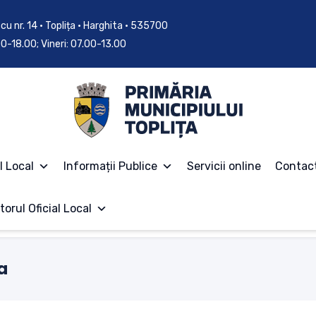
cu nr. 14 • Toplița • Harghita • 535700
.00-18.00; Vineri: 07.00-13.00
l Local
Informații Publice
Servicii online
Contac
torul Oficial Local
a