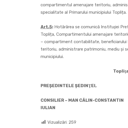
compartimentul amenajare teritoriu, administ
specialitate al Primarului municipiului Toplița.
Art.5
:
Hotărârea se comunică Instituţiei Prefe
Toplița, Compartimentului amenajare teritori
– compartiment contabilitate, beneficiarului 
teritoriu, administrare patrimoniu, mediu şi
municipiului.
Topliţ
PREŞEDINTELE ŞEDINŢEI, CON
CONSILIER – MAN CĂLIN-CONSTANTIN
IULIAN
Vizualizări:
259