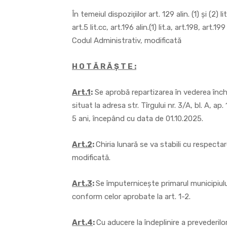
În temeiul dispoziţiilor art. 129 alin. (1) şi (2) li
art.5 lit.cc, art.196 alin.(1) lit.a, art.198, art.1
Codul Administrativ, modificată
H O T Ă R Ă Ş T E :
Art.1
:
Se aprobă repartizarea în vederea închir
situat la adresa str. Tîrgului nr. 3/A, bl. A,
5 ani, începând cu data de 01.10.2025.
Art.2
:
Chiria lunară se va stabili cu respecta
modificată.
Art.3
:
Se împuternicește primarul municipiulu
conform celor aprobate la art. 1-2.
Art.4
:
Cu aducere la îndeplinire a prevederilo