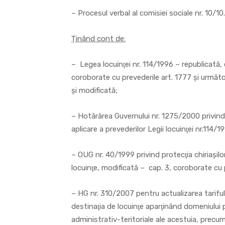
– Procesul verbal al comisiei sociale nr. 10/1
Ținând cont de:
– Legea locuinţei nr. 114/1996 – republicată, 
coroborate cu prevederile art. 1777 și următo
și modificată;
– Hotărârea Guvernului nr. 1275/2000 privi
aplicare a prevederilor Legii locuinţei nr.114/
– OUG nr. 40/1999 privind protecţia chiriaşilor 
locuinţe, modificată – cap. 3, coroborate cu 
– HG nr. 310/2007 pentru actualizarea tarifului
destinaţia de locuinţe aparţinând domeniului pub
administrativ-teritoriale ale acestuia, precum 