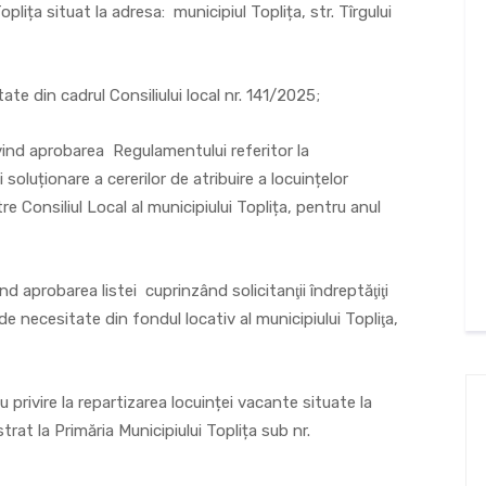
plița situat la adresa: municipiul Toplița, str. Tîrgului
tate din cadrul Consiliului local nr. 141/2025;
ivind aprobarea Regulamentului referitor la
și soluționare a cererilor de atribuire a locuințelor
e Consiliul Local al municipiului Toplița, pentru anul
nd aprobarea listei cuprinzând solicitanţii îndreptăţiţi
e necesitate din fondul locativ al municipiului Topliţa,
rivire la repartizarea locuinței vacante situate la
istrat la Primăria Municipiului Toplița sub nr.