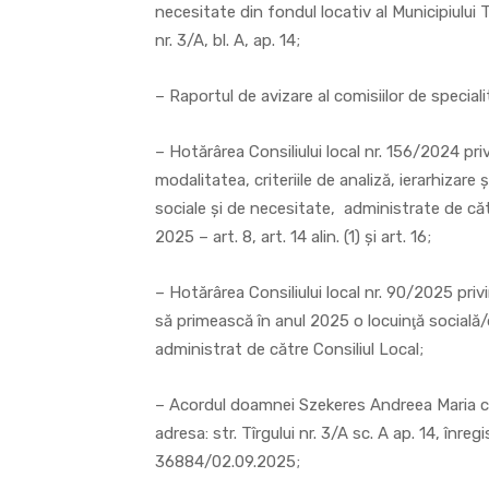
necesitate din fondul locativ al Municipiului To
nr. 3/A, bl. A, ap. 14;
– Raportul de avizare al comisiilor de speciali
– Hotărârea Consiliului local nr. 156/2024 pr
modalitatea, criteriile de analiză, ierarhizare 
sociale și de necesitate, administrate de cătr
2025 – art. 8, art. 14 alin. (1) și art. 16;
– Hotărârea Consiliului local nr. 90/2025 privi
să primească în anul 2025 o locuinţă socială/d
administrat de către Consiliul Local;
– Acordul doamnei Szekeres Andreea Maria cu p
adresa: str. Tîrgului nr. 3/A sc. A ap. 14, înreg
36884/02.09.2025;