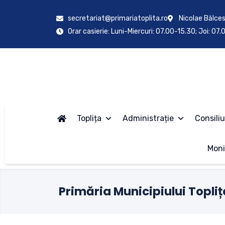
secretariat@primariatoplita.ro
Nicolae Bălces
Orar casierie: Luni-Miercuri: 07.00-15.30; Joi: 07
Toplița
Administrație
Consiliu
Moni
Primăria Municipiului Topliț