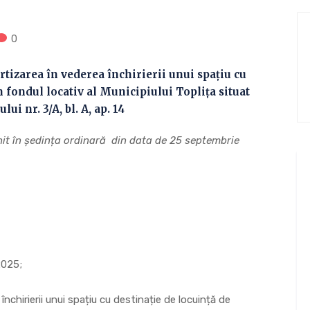
0
izarea în vederea închirierii unui spațiu cu
n fondul locativ al Municipiului Toplița situat
ui nr. 3/A, bl. A, ap. 14
runit în ședința ordinară din data de 25 septembrie
2025;
închirierii unui spațiu cu destinație de locuință de