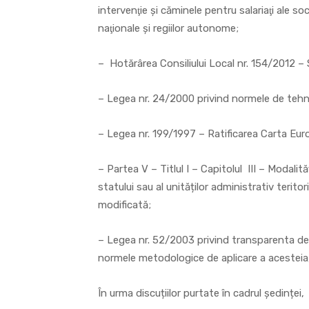
intervenţie şi căminele pentru salariaţi ale soc
naţionale şi regiilor autonome;
– Hotărârea Consiliului Local nr. 154/2012 – S
– Legea nr. 24/2000 privind normele de tehnic
– Legea nr. 199/1997 – Ratificarea Carta Eur
– Partea V – Titlul I – Capitolul III – Modalit
statului sau al unităților administrativ terit
modificată;
– Legea nr. 52/2003 privind transparenta deci
normele metodologice de aplicare a acesteia
În urma discuțiilor purtate în cadrul ședinței,