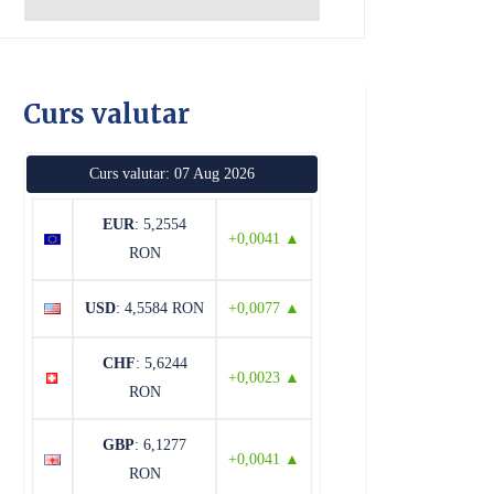
Curs valutar
Curs valutar: 07 Aug 2026
EUR
: 5,2554
+0,0041 ▲
RON
USD
: 4,5584 RON
+0,0077 ▲
CHF
: 5,6244
+0,0023 ▲
RON
GBP
: 6,1277
+0,0041 ▲
RON