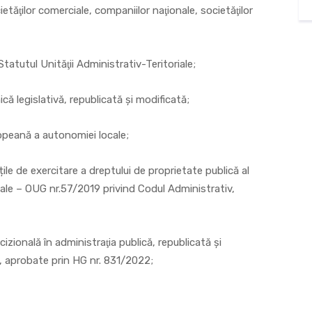
ietăţilor comerciale, companiilor naţionale, societăţilor
tatutul Unităţii Administrativ-Teritoriale;
ă legislativă, republicată și modificată;
opeană a autonomiei locale;
ățile de exercitare a dreptului de proprietate publică al
oriale – OUG nr.57/2019 privind Codul Administrativ,
zională în administraţia publică, republicată și
, aprobate prin HG nr. 831/2022;