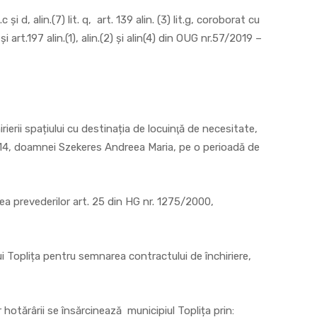
t.c și d, alin.(7) lit. q, art. 139 alin. (3) lit.g, coroborat cu
99 și art.197 alin.(1), alin.(2) și alin(4) din OUG nr.57/2019 –
ierii spațiului cu destinația de locuinţă de necesitate,
 ap. 14, doamnei Szekeres Andreea Maria, pe o perioadă de
rea prevederilor art. 25 din HG nr. 1275/2000,
i Toplița pentru semnarea contractului de închiriere,
r hotărârii se însărcinează municipiul Toplița prin: