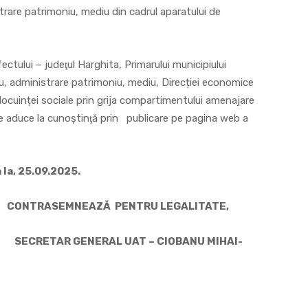
rare patrimoniu, mediu din cadrul aparatului de
ctului – judeţul Harghita, Primarului municipiului
u, administrare patrimoniu, mediu, Direcției economice
locuinței sociale prin grija compartimentului amenajare
 se aduce la cunoştinţă prin publicare pe pagina web a
a la, 25.09.2025.
TRASEMNEAZĂ PENTRU LEGALITATE,
 SECRETAR GENERAL UAT – CIOBANU MIHAI-