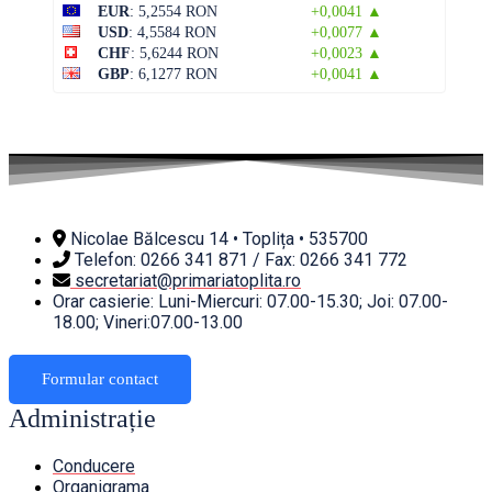
EUR
: 5,2554 RON
+0,0041 ▲
USD
: 4,5584 RON
+0,0077 ▲
CHF
: 5,6244 RON
+0,0023 ▲
GBP
: 6,1277 RON
+0,0041 ▲
Nicolae Bălcescu 14 • Toplița • 535700
Telefon: 0266 341 871 / Fax: 0266 341 772
secretariat@primariatoplita.ro
Orar casierie: Luni-Miercuri: 07.00-15.30; Joi: 07.00-
18.00; Vineri:07.00-13.00
Formular contact
Administrație
Conducere
Organigrama