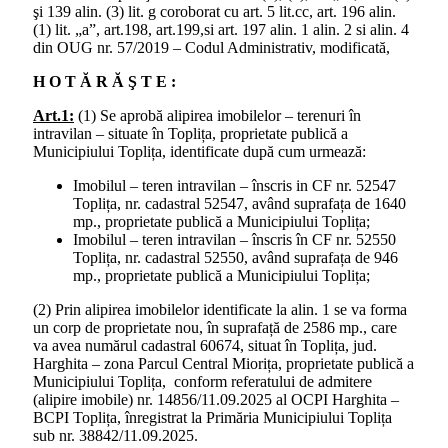
şi 139 alin. (3) lit. g coroborat cu art. 5 lit.cc, art. 196 alin.
(1) lit. „a”, art.198, art.199,si art. 197 alin. 1 alin. 2 si alin. 4
din OUG nr. 57/2019 – Codul Administrativ, modificată,
H O T Ă R Ă Ş T E :
Art.1:
(1) Se aprobă alipirea imobilelor – terenuri în
intravilan – situate în Toplița, proprietate publică a
Municipiului Toplița, identificate după cum urmează:
Imobilul – teren intravilan – înscris in CF nr. 52547
Toplița, nr. cadastral 52547, având suprafața de 1640
mp., proprietate publică a Municipiului Toplița;
Imobilul – teren intravilan – înscris în CF nr. 52550
Toplița, nr. cadastral 52550, având suprafața de 946
mp., proprietate publică a Municipiului Toplița;
(2) Prin alipirea imobilelor identificate la alin. 1 se va forma
un corp de proprietate nou, în suprafață de 2586 mp., care
va avea numărul cadastral 60674, situat în Toplița, jud.
Harghita – zona Parcul Central Miorița, proprietate publică a
Municipiului Toplița, conform referatului de admitere
(alipire imobile) nr. 14856/11.09.2025 al OCPI Harghita –
BCPI Toplița, înregistrat la Primăria Municipiului Toplița
sub nr. 38842/11.09.2025.