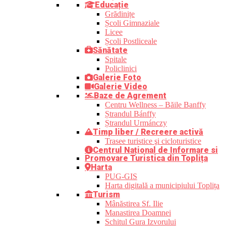
Educație
Grădinițe
Școli Gimnaziale
Licee
Școli Postliceale
Sănătate
Spitale
Policlinici
Galerie Foto
Galerie Video
Baze de Agrement
Centru Wellness – Băile Banffy
Ștrandul Bánffy
Ștrandul Urmánczy
Timp liber / Recreere activă
Trasee turistice şi cicloturistice
Centrul Național de Informare si
Promovare Turistica din Toplița
Harta
PUG-GIS
Harta digitală a municipiului Toplița
Turism
Mânăstirea Sf. Ilie
Manastirea Doamnei
Schitul Gura Izvorului