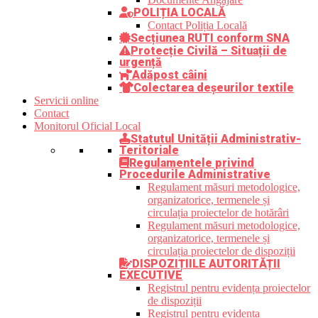
POLIȚIA LOCALĂ
Contact Poliția Locală
Secțiunea RUTI conform SNA
Protecție Civilă – Situații de
urgență
Adăpost câini
Colectarea deșeurilor textile
Servicii online
Contact
Monitorul Oficial Local
Statutul Unității Administrativ-
Teritoriale
Regulamentele privind
Procedurile Administrative
Regulament măsuri metodologice,
organizatorice, termenele și
circulația proiectelor de hotărâri
Regulament măsuri metodologice,
organizatorice, termenele și
circulația proiectelor de dispoziții
DISPOZIȚIILE AUTORITĂȚII
EXECUTIVE
Registrul pentru evidența proiectelor
de dispoziții
Registrul pentru evidența