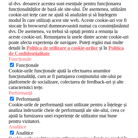
ul dvs. deoarece acestea sunt esențiale pentru funcționarea
funcționalităților de bază ale site-ului. De asemenea, utilizăm
cookie-uri terțe care ne ajută să analizăm și să înțelegem
modul în care utilizați acest site web. Aceste cookie-uri vor fi
stocate în browserul dumneavoastră numai cu consimțământul
dvs. De asemenea, va trebui să optați pentru a renunța la
aceste cookie-uri. Renunțarea la unele dintre aceste cookie-uri
poate afecta experiența de navigare. Puteți regăsi mai multe
detalii în
Politica de utilizare a cookie-urilor
și în
Politica
de Confidențialitate
Funcționale
Funcționale
Cookie-urile funcționale ajută la efectuarea anumitor
funcționalități, cum ar fi partajarea conținutului site-ului pe
platformele de socializare, colectarea de feedback-uri și alte
caracteristici terțe.
Performanță
Performanță
Cookie-urile de performanță sunt utilizate pentru a înțelege și
analiza indexurile cheie de performanță ale site-ului, ceea ce
ajută la furnizarea unei experiențe de utilizator mai bune
pentru vizitatori.
Analitice
Analitice