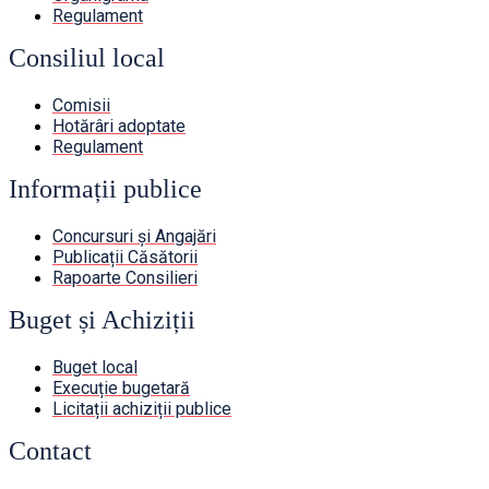
Regulament
Consiliul local
Comisii
Hotărâri adoptate
Regulament
Informații publice
Concursuri și Angajări
Publicații Căsătorii
Rapoarte Consilieri
Buget și Achiziții
Buget local
Execuție bugetară
Licitații achiziții publice
Contact