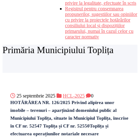
privire la legalitate, efectuate în scris
Registrul pentru consemnarea
propunerilor, sugestiilor sau opiniilor
cu privire la proiectele hotărârilor
consiliului local și dispozițiilor
primarului, numai în cazul celor cu
caracter normativ
Primăria Municipiului Toplița
25 septembrie 2025
HCL-2025
0
HOTĂRÂREA NR. 126/2025 Privind alipirea unor
imobile – terenuri – aparținând domeniului public al
Municipiului Toplița, situate în Municipiul Toplița, înscrise
în CF nr. 52547 Toplița și CF nr. 52550Toplița și
efectuarea operațiunilor notariale necesare