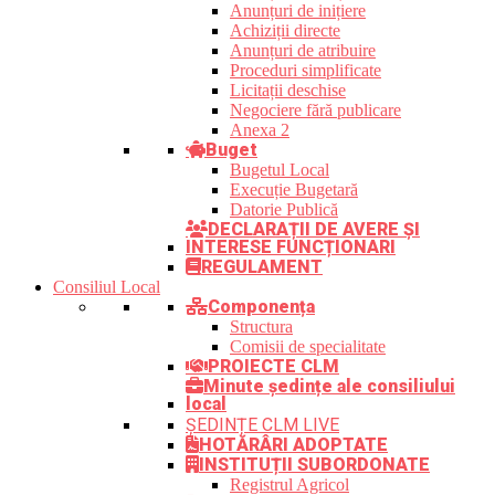
Anunțuri de inițiere
Achiziții directe
Anunțuri de atribuire
Proceduri simplificate
Licitații deschise
Negociere fără publicare
Anexa 2
Buget
Bugetul Local
Execuție Bugetară
Datorie Publică
DECLARAȚII DE AVERE ȘI
INTERESE FUNCȚIONARI
REGULAMENT
Consiliul Local
Componența
Structura
Comisii de specialitate
PROIECTE CLM
Minute ședințe ale consiliului
local
ȘEDINȚE CLM LIVE
HOTĂRÂRI ADOPTATE
INSTITUȚII SUBORDONATE
Registrul Agricol