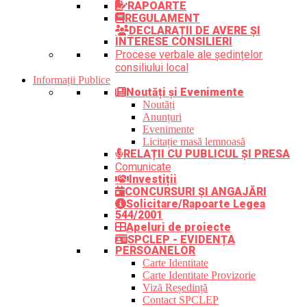
RAPOARTE
REGULAMENT
DECLARAȚII DE AVERE ȘI
INTERESE CONSILIERI
Procese verbale ale ședințelor
consiliului local
Informații Publice
Noutăți și Evenimente
Noutăți
Anunțuri
Evenimente
Licitație masă lemnoasă
RELAȚII CU PUBLICUL ȘI PRESA
Comunicate
Investiții
CONCURSURI ȘI ANGAJĂRI
Solicitare/Rapoarte Legea
544/2001
Apeluri de proiecte
SPCLEP - EVIDENȚA
PERSOANELOR
Carte Identitate
Carte Identitate Provizorie
Viză Reședință
Contact SPCLEP