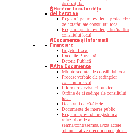
dispozițiilor
Hotărârile autorității
deliberative
Registrul pentru evidența proiectelor
de hotărâri ale consiliului local
Registrul pentru evidența hotărârilor
consiliului local
Documente și Informații
Financiare
Bugetul Local
Execuție Bugetară
Datorie Publică
Alte Documente
Minute ședințe ale consiliului local
Procese verbale ale ședințelor
consiliului local
Informare dezbateri publice
Ordine de zi ședințe ale consiliului
local
Declarații de căsătorie
Documente de interes public
Registrul privind înregistrarea
refuzurilor de a
semna/contrasemna/aviza actele
administrative precum obiecțiile cu