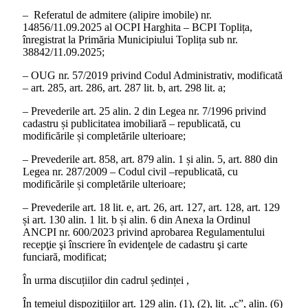
– Referatul de admitere (alipire imobile) nr.
14856/11.09.2025 al OCPI Harghita – BCPI Toplița,
înregistrat la Primăria Municipiului Toplița sub nr.
38842/11.09.2025;
– OUG nr. 57/2019 privind Codul Administrativ, modificată
– art. 285, art. 286, art. 287 lit. b, art. 298 lit. a;
– Prevederile art. 25 alin. 2 din Legea nr. 7/1996 privind
cadastru și publicitatea imobiliară – republicată, cu
modificările și completările ulterioare;
– Prevederile art. 858, art. 879 alin. 1 și alin. 5, art. 880 din
Legea nr. 287/2009 – Codul civil –republicată, cu
modificările și completările ulterioare;
– Prevederile art. 18 lit. e, art. 26, art. 127, art. 128, art. 129
și art. 130 alin. 1 lit. b și alin. 6 din Anexa la Ordinul
ANCPI nr. 600/2023 privind aprobarea Regulamentului
recepţie şi înscriere în evidenţele de cadastru şi carte
funciară, modificat;
În urma discuțiilor din cadrul ședinței ,
În temeiul dispoziţiilor art. 129 alin. (1), (2), lit. „c”, alin. (6)