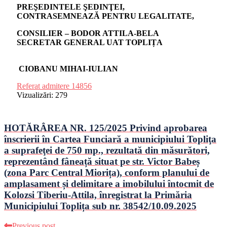
PREŞEDINTELE ŞEDINŢEI,
CONTRASEMNEAZĂ PENTRU LEGALITATE,
CONSILIER –
BODOR ATTILA-BELA
SECRETAR GENERAL UAT TOPLIȚA
CIOBANU MIHAI-IULIAN
Referat admitere 14856
Vizualizări:
279
HOTĂRÂREA NR. 125/2025 Privind aprobarea
înscrierii în Cartea Funciară a municipiului Topliţa
a suprafeţei de 750 mp., rezultată din măsurători,
reprezentând fâneață situat pe str. Victor Babeș
(zona Parc Central Miorița), conform planului de
amplasament și delimitare a imobilului întocmit de
Kolozsi Tiberiu-Attila, înregistrat la Primăria
Municipiului Toplița sub nr. 38542/10.09.2025
Previous post