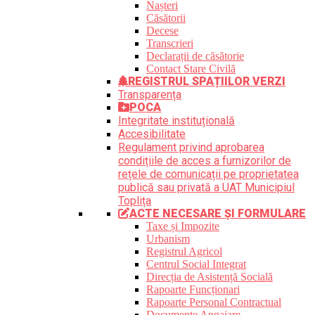
Nașteri
Căsătorii
Decese
Transcrieri
Declarații de căsătorie
Contact Stare Civilă
REGISTRUL SPAȚIILOR VERZI
Transparența
POCA
Integritate instituțională
Accesibilitate
Regulament privind aprobarea
condițiile de acces a furnizorilor de
rețele de comunicații pe proprietatea
publică sau privată a UAT Municipiul
Toplița
ACTE NECESARE ȘI FORMULARE
Taxe și Impozite
Urbanism
Registrul Agricol
Centrul Social Integrat
Direcția de Asistență Socială
Rapoarte Funcționari
Rapoarte Personal Contractual
Documente Angajare