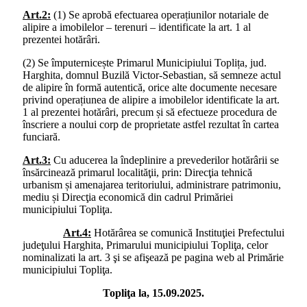
Art.2:
(1) Se aprobă efectuarea operațiunilor notariale de
alipire a imobilelor – terenuri – identificate la art. 1 al
prezentei hotărâri.
(2) Se împuternicește Primarul Municipiului Toplița, jud.
Harghita, domnul Buzilă Victor-Sebastian, să semneze actul
de alipire în formă autentică, orice alte documente necesare
privind operațiunea de alipire a imobilelor identificate la art.
1 al prezentei hotărâri, precum și să efectueze procedura de
înscriere a noului corp de proprietate astfel rezultat în cartea
funciară.
Art.3:
Cu aducerea la îndeplinire a prevederilor hotărârii se
însărcinează primarul localităţii, prin: Direcţia tehnică
urbanism și amenajarea teritoriului, administrare patrimoniu,
mediu și Direcţia economică din cadrul Primăriei
municipiului Topliţa.
Art.4:
Hotărârea se comunică Instituţiei Prefectului
judeţului Harghita, Primarului municipiului Topliţa, celor
nominalizati la art. 3 şi se afişează pe pagina web al Primărie
municipiului Topliţa.
Topliţa la, 15.09.2025.