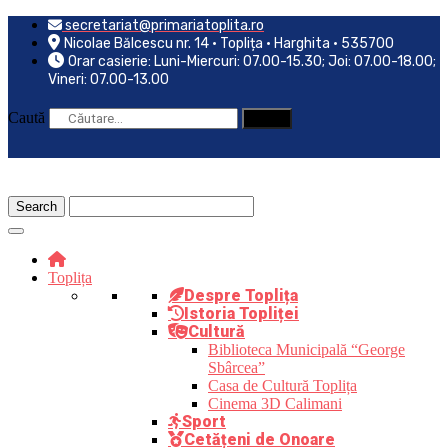
Skip
secretariat@primariatoplita.ro
to
Nicolae Bălcescu nr. 14 • Toplița • Harghita • 535700
content
Orar casierie: Luni-Miercuri: 07.00-15.30; Joi: 07.00-18.00;
Vineri: 07.00-13.00
Caută
Toplița
Despre Toplița
Istoria Topliței
Cultură
Biblioteca Municipală “George
Sbârcea”
Casa de Cultură Toplița
Cinema 3D Calimani
Sport
Cetățeni de Onoare