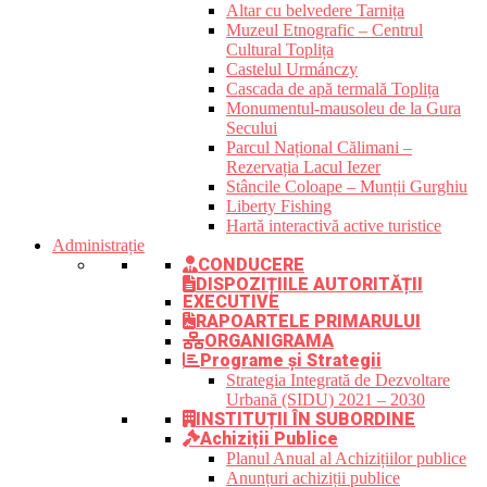
Altar cu belvedere Tarnița
Muzeul Etnografic – Centrul
Cultural Toplița
Castelul Urmánczy
Cascada de apă termală Toplița
Monumentul-mausoleu de la Gura
Secului
Parcul Național Călimani –
Rezervația Lacul Iezer
Stâncile Coloape – Munții Gurghiu
Liberty Fishing
Hartă interactivă active turistice
Administrație
CONDUCERE
DISPOZIȚIILE AUTORITĂȚII
EXECUTIVE
RAPOARTELE PRIMARULUI
ORGANIGRAMA
Programe și Strategii
Strategia Integrată de Dezvoltare
Urbană (SIDU) 2021 – 2030
INSTITUȚII ÎN SUBORDINE
Achiziții Publice
Planul Anual al Achizițiilor publice
Anunțuri achiziții publice