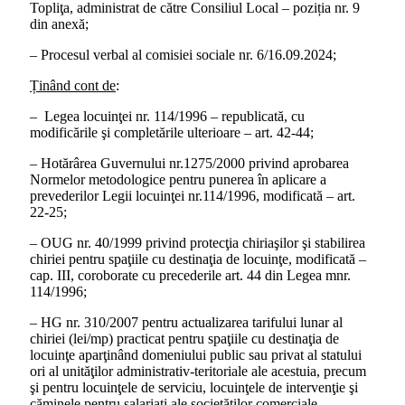
Topliţa, administrat de către Consiliul Local – poziția nr. 9
din anexă;
– Procesul verbal al comisiei sociale nr. 6/16.09.2024;
Ținând cont de
:
– Legea locuinţei nr. 114/1996 – republicată, cu
modificările şi completările ulterioare – art. 42-44;
– Hotărârea Guvernului nr.1275/2000 privind aprobarea
Normelor metodologice pentru punerea în aplicare a
prevederilor Legii locuinţei nr.114/1996, modificată – art.
22-25;
– OUG nr. 40/1999 privind protecţia chiriaşilor şi stabilirea
chiriei pentru spaţiile cu destinaţia de locuinţe, modificată –
cap. III, coroborate cu precederile art. 44 din Legea mnr.
114/1996;
– HG nr. 310/2007 pentru actualizarea tarifului lunar al
chiriei (lei/mp) practicat pentru spaţiile cu destinaţia de
locuinţe aparţinând domeniului public sau privat al statului
ori al unităţilor administrativ-teritoriale ale acestuia, precum
şi pentru locuinţele de serviciu, locuinţele de intervenţie şi
căminele pentru salariaţi ale societăţilor comerciale,