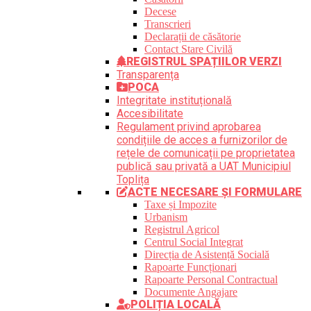
Decese
Transcrieri
Declarații de căsătorie
Contact Stare Civilă
REGISTRUL SPAȚIILOR VERZI
Transparența
POCA
Integritate instituțională
Accesibilitate
Regulament privind aprobarea
condițiile de acces a furnizorilor de
rețele de comunicații pe proprietatea
publică sau privată a UAT Municipiul
Toplița
ACTE NECESARE ȘI FORMULARE
Taxe și Impozite
Urbanism
Registrul Agricol
Centrul Social Integrat
Direcția de Asistență Socială
Rapoarte Funcționari
Rapoarte Personal Contractual
Documente Angajare
POLIȚIA LOCALĂ