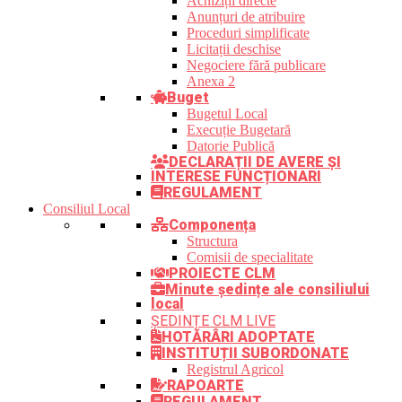
Achiziții directe
Anunțuri de atribuire
Proceduri simplificate
Licitații deschise
Negociere fără publicare
Anexa 2
Buget
Bugetul Local
Execuție Bugetară
Datorie Publică
DECLARAȚII DE AVERE ȘI
INTERESE FUNCȚIONARI
REGULAMENT
Consiliul Local
Componența
Structura
Comisii de specialitate
PROIECTE CLM
Minute ședințe ale consiliului
local
ȘEDINȚE CLM LIVE
HOTĂRÂRI ADOPTATE
INSTITUȚII SUBORDONATE
Registrul Agricol
RAPOARTE
REGULAMENT