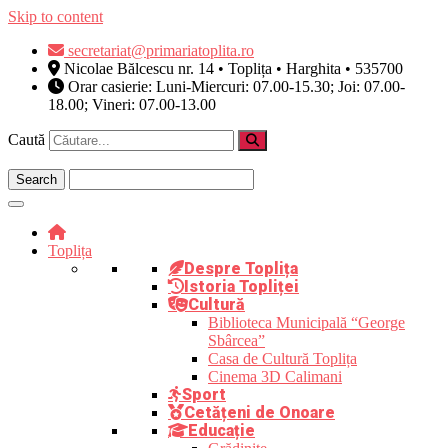
Skip to content
secretariat@primariatoplita.ro
Nicolae Bălcescu nr. 14 • Toplița • Harghita • 535700
Orar casierie: Luni-Miercuri: 07.00-15.30; Joi: 07.00-
18.00; Vineri: 07.00-13.00
Caută
Toplița
Despre Toplița
Istoria Topliței
Cultură
Biblioteca Municipală “George
Sbârcea”
Casa de Cultură Toplița
Cinema 3D Calimani
Sport
Cetățeni de Onoare
Educație