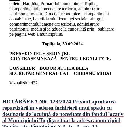
judeţul Harghita, Primarului municipiului Toplița,
Compartimentului amenajare teritoriu, administrare
patrimoniu, mediu, Direcției economice – compartiment
contabilitate, beneficiarului locuinței sociale prin grija
compartimentului amenajare teritoriu, administrare
patrimoniu, mediu şi se aduce la cunoştinţă prin publicare
pe pagina web a municipiului.
Topliţa la, 30.09.2024.
PREŞEDINTELE ŞEDINŢEI,
CONTRASEMNEAZĂ PENTRU LEGALITATE,
CONSILIER – BODOR ATTILA BELA
SECRETAR GENERAL UAT – CIOBANU MIHAI
Vizualizări:
432
HOTĂRÂREA NR. 123/2024 Privind aprobarea
repartizării în vederea închirierii unui spațiu cu
destinație de locuință de necesitate din fondul locativ
al Municipiului Toplița situat la adresa: municipiul
Toplița, str. Tîrgului nr. 3/A, bl. A, ap. 12