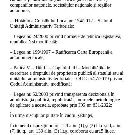
companiilor naţionale, societăţilor naţionale şi regiilor
autonome;
– Hotărârea Consiliului Local nr. 154/2012 – Statutul
Unităţii Administratriv Teritoriale;
– Legea nr. 24/2000 privind normele de tehnică legislativă,
republicată și modificată;
– Legea nr. 199/1997 – Ratificarea Carta Europeană a
autonomiei locale;
– Partea V – Titlul I – Capitolul III – Modalitățile de
exercitare a dreptului de proprietate publică al statului sau al
unităților administrativ teritoriale – OUG nr.57/2019 privind
Codul Administrativ, modificată;
– Legea nr. 52/2003 privind transparenta decizională în
administraţia publică, republicată și normele metodologice
de aplicare a acesteia, aprobate prin HG nr. 831/2022;
În urma discuțiilor purtate în cadrul ședinței,
În temeiul dispoziţiilor art. 129 alin. (1) şi (2) lit.c și d, alin.
(7) lit. q, art. 139 alin. (3) lit.g, coroborat cu art.5 lit.cc,