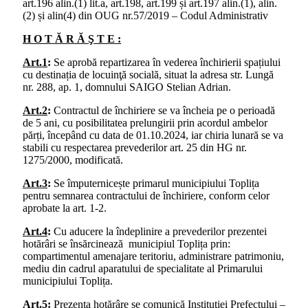
art.196 alin.(1) lit.a, art.198, art.199 și art.197 alin.(1), alin.
(2) și alin(4) din OUG nr.57/2019 – Codul Administrativ
H O T Ă R Ă Ş T E :
Art.1
:
Se aprobă repartizarea în vederea închirierii spațiului
cu destinația de locuinţă socială, situat la adresa str. Lungă
nr. 288, ap. 1, domnului SAIGO Stelian Adrian.
Art.2
:
Contractul de închiriere se va încheia pe o perioadă
de 5 ani, cu posibilitatea prelungirii prin acordul ambelor
părți, începând cu data de 01.10.2024, iar chiria lunară se va
stabili cu respectarea prevederilor art. 25 din HG nr.
1275/2000, modificată.
Art.3
:
Se împuternicește primarul municipiului Toplița
pentru semnarea contractului de închiriere, conform celor
aprobate la art. 1-2.
Art.4
:
Cu aducere la îndeplinire a prevederilor prezentei
hotărâri se însărcinează municipiul Toplița prin:
compartimentul amenajare teritoriu, administrare patrimoniu,
mediu din cadrul aparatului de specialitate al Primarului
municipiului Toplița.
Art.5
:
Prezenta hotărâre se comunică Instituţiei Prefectului –