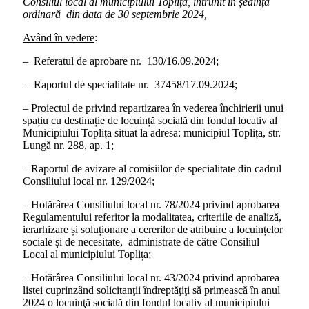
Consiliul local al municipiului Toplița, întrunit în ședința
ordinară din data de 30 septembrie 2024,
Având în vedere
:
– Referatul de aprobare nr. 130/16.09.2024;
– Raportul de specialitate nr. 37458/17.09.2024;
– Proiectul de privind repartizarea în vederea închirierii unui
spațiu cu destinație de locuință socială din fondul locativ al
Municipiului Toplița situat la adresa: municipiul Toplița, str.
Lungă nr. 288, ap. 1;
– Raportul de avizare al comisiilor de specialitate din cadrul
Consiliului local nr. 129/2024;
– Hotărârea Consiliului local nr. 78/2024 privind aprobarea
Regulamentului referitor la modalitatea, criteriile de analiză,
ierarhizare și soluționare a cererilor de atribuire a locuințelor
sociale și de necesitate, administrate de către Consiliul
Local al municipiului Toplița;
– Hotărârea Consiliului local nr. 43/2024 privind aprobarea
listei cuprinzând solicitanţii îndreptăţiţi să primească în anul
2024 o locuinţă socială din fondul locativ al municipiului