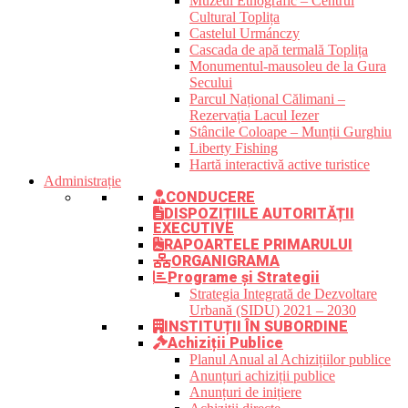
Muzeul Etnografic – Centrul
Cultural Toplița
Castelul Urmánczy
Cascada de apă termală Toplița
Monumentul-mausoleu de la Gura
Secului
Parcul Național Călimani –
Rezervația Lacul Iezer
Stâncile Coloape – Munții Gurghiu
Liberty Fishing
Hartă interactivă active turistice
Administrație
CONDUCERE
DISPOZIȚIILE AUTORITĂȚII
EXECUTIVE
RAPOARTELE PRIMARULUI
ORGANIGRAMA
Programe și Strategii
Strategia Integrată de Dezvoltare
Urbană (SIDU) 2021 – 2030
INSTITUȚII ÎN SUBORDINE
Achiziții Publice
Planul Anual al Achizițiilor publice
Anunțuri achiziții publice
Anunțuri de inițiere