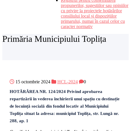
Registrul pentru consemnarea
propunerilor, sugestiilor sau opiniilor
cu privire la proiectele hotărârilor
consiliului local și dispozițiilor
primarului, numai în cazul celor cu
caracter normativ
Primăria Municipiului Toplița
15 octombrie 2024
HCL-2024
0
HOTĂRÂREA NR. 124/2024 Privind aprobarea
repartizării în vederea închirierii unui spațiu cu destinație
de locuință socială din fondul locativ al Municipiului
Toplița situat la adresa: municipiul Toplița, str. Lungă nr.
288, ap. 1