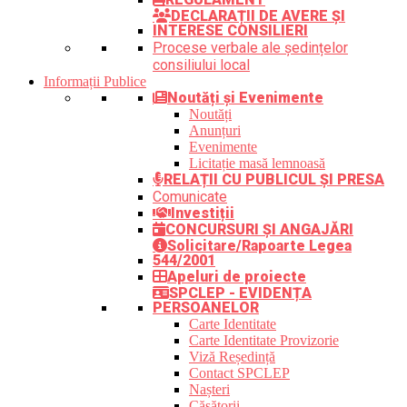
DECLARAȚII DE AVERE ȘI
INTERESE CONSILIERI
Procese verbale ale ședințelor
consiliului local
Informații Publice
Noutăți și Evenimente
Noutăți
Anunțuri
Evenimente
Licitație masă lemnoasă
RELAȚII CU PUBLICUL ȘI PRESA
Comunicate
Investiții
CONCURSURI ȘI ANGAJĂRI
Solicitare/Rapoarte Legea
544/2001
Apeluri de proiecte
SPCLEP - EVIDENȚA
PERSOANELOR
Carte Identitate
Carte Identitate Provizorie
Viză Reședință
Contact SPCLEP
Nașteri
Căsătorii