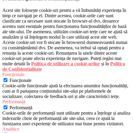
Acest site folosește cookie-uri pentru a vă îmbunătăți experiența în
timp ce navigați pe el. Dintre acestea, cookie-urile care sunt
clasificate ca necesare sunt stocate în browser-ul dvs. deoarece
acestea sunt esențiale pentru funcționarea funcționalităților de bază
ale site-ului. De asemenea, utilizăm cookie-uri terțe care ne ajută să
analizăm și să înțelegem modul în care utilizați acest site web.
Aceste cookie-uri vor fi stocate în browserul dumneavoastră numai
cu consimțământul dvs. De asemenea, va trebui să optați pentru a
renunța la aceste cookie-uri. Renunțarea la unele dintre aceste
cookie-uri poate afecta experiența de navigare. Puteți regăsi mai
multe detalii în
Politica de utilizare a cookie-urilor
și în
Politica
de Confidențialitate
Funcționale
Funcționale
Cookie-urile funcționale ajută la efectuarea anumitor funcționalități,
cum ar fi partajarea conținutului site-ului pe platformele de
socializare, colectarea de feedback-uri și alte caracteristici terțe.
Performanță
Performanță
Cookie-urile de performanță sunt utilizate pentru a înțelege și analiza
indexurile cheie de performanță ale site-ului, ceea ce ajută la
furnizarea unei experiențe de utilizator mai bune pentru vizitatori.
Analitice