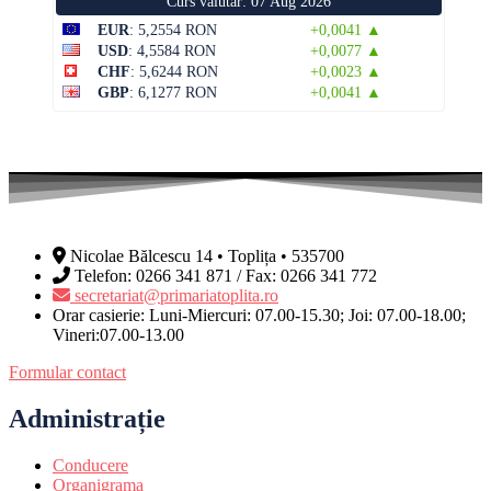
Curs valutar: 07 Aug 2026
EUR
: 5,2554 RON
+0,0041 ▲
USD
: 4,5584 RON
+0,0077 ▲
CHF
: 5,6244 RON
+0,0023 ▲
GBP
: 6,1277 RON
+0,0041 ▲
Nicolae Bălcescu 14 • Toplița • 535700
Telefon: 0266 341 871 / Fax: 0266 341 772
secretariat@primariatoplita.ro
Orar casierie: Luni-Miercuri: 07.00-15.30; Joi: 07.00-18.00;
Vineri:07.00-13.00
Formular contact
Administrație
Conducere
Organigrama