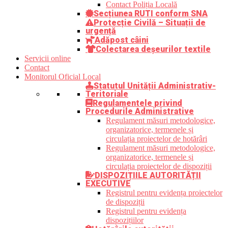
Contact Poliția Locală
Secțiunea RUTI conform SNA
Protecție Civilă – Situații de
urgență
Adăpost câini
Colectarea deșeurilor textile
Servicii online
Contact
Monitorul Oficial Local
Statutul Unității Administrativ-
Teritoriale
Regulamentele privind
Procedurile Administrative
Regulament măsuri metodologice,
organizatorice, termenele și
circulația proiectelor de hotărâri
Regulament măsuri metodologice,
organizatorice, termenele și
circulația proiectelor de dispoziții
DISPOZIȚIILE AUTORITĂȚII
EXECUTIVE
Registrul pentru evidența proiectelor
de dispoziții
Registrul pentru evidența
dispozițiilor