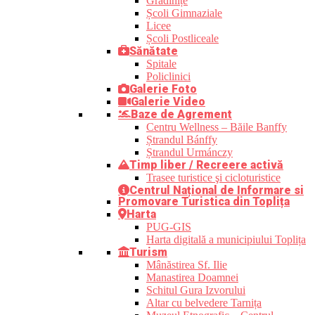
Grădinițe
Școli Gimnaziale
Licee
Școli Postliceale
Sănătate
Spitale
Policlinici
Galerie Foto
Galerie Video
Baze de Agrement
Centru Wellness – Băile Banffy
Ștrandul Bánffy
Ștrandul Urmánczy
Timp liber / Recreere activă
Trasee turistice şi cicloturistice
Centrul Național de Informare si
Promovare Turistica din Toplița
Harta
PUG-GIS
Harta digitală a municipiului Toplița
Turism
Mânăstirea Sf. Ilie
Manastirea Doamnei
Schitul Gura Izvorului
Altar cu belvedere Tarnița