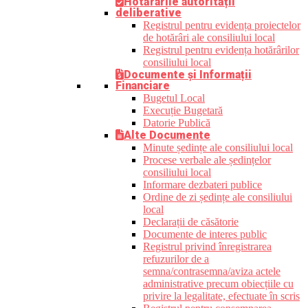
Hotărârile autorității
deliberative
Registrul pentru evidența proiectelor
de hotărâri ale consiliului local
Registrul pentru evidența hotărârilor
consiliului local
Documente și Informații
Financiare
Bugetul Local
Execuție Bugetară
Datorie Publică
Alte Documente
Minute ședințe ale consiliului local
Procese verbale ale ședințelor
consiliului local
Informare dezbateri publice
Ordine de zi ședințe ale consiliului
local
Declarații de căsătorie
Documente de interes public
Registrul privind înregistrarea
refuzurilor de a
semna/contrasemna/aviza actele
administrative precum obiecțiile cu
privire la legalitate, efectuate în scris