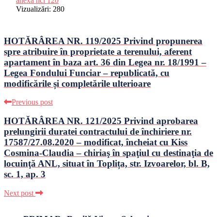
anexa hcl 120
Vizualizări:
280
HOTĂRÂREA NR. 119/2025 Privind propunerea
spre atribuire în proprietate a terenului, aferent
apartament în baza art. 36 din Legea nr. 18/1991 –
Legea Fondului Funciar – republicată, cu
modificările și completările ulterioare
Previous post
HOTĂRÂREA NR. 121/2025 Privind aprobarea
prelungirii duratei contractului de închiriere nr.
17587/27.08.2020 – modificat, încheiat cu Kiss
Cosmina-Claudia – chiriaş în spaţiul cu destinaţia de
locuinţă ANL, situat în Toplița, str. Izvoarelor, bl. B,
sc. 1, ap. 3
Next post