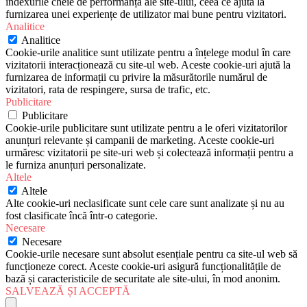
indexurile cheie de performanță ale site-ului, ceea ce ajută la
furnizarea unei experiențe de utilizator mai bune pentru vizitatori.
Analitice
Analitice
Cookie-urile analitice sunt utilizate pentru a înțelege modul în care
vizitatorii interacționează cu site-ul web. Aceste cookie-uri ajută la
furnizarea de informații cu privire la măsurătorile numărul de
vizitatori, rata de respingere, sursa de trafic, etc.
Publicitare
Publicitare
Cookie-urile publicitare sunt utilizate pentru a le oferi vizitatorilor
anunțuri relevante și campanii de marketing. Aceste cookie-uri
urmăresc vizitatorii pe site-uri web și colectează informații pentru a
le furniza anunțuri personalizate.
Altele
Altele
Alte cookie-uri neclasificate sunt cele care sunt analizate și nu au
fost clasificate încă într-o categorie.
Necesare
Necesare
Cookie-urile necesare sunt absolut esențiale pentru ca site-ul web să
funcționeze corect. Aceste cookie-uri asigură funcționalitățile de
bază și caracteristicile de securitate ale site-ului, în mod anonim.
SALVEAZĂ ȘI ACCEPTĂ