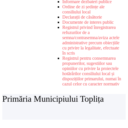
Informare dezbateri publice
Ordine de zi ședințe ale
consiliului local
Declarații de căsătorie
Documente de interes public
Registrul privind înregistrarea
refuzurilor de a
semna/contrasemna/aviza actele
administrative precum obiecțiile
cu privire la legalitate, efectuate
în scris
Registrul pentru consemnarea
propunerilor, sugestiilor sau
opiniilor cu privire la proiectele
hotărârilor consiliului local și
dispozițiilor primarului, numai în
cazul celor cu caracter normativ
Primăria Municipiului Toplița