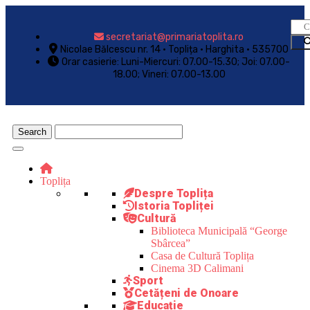
secretariat@primariatoplita.ro
Nicolae Bălcescu nr. 14 • Toplița • Harghita • 535700
Orar casierie: Luni-Miercuri: 07.00-15.30; Joi: 07.00-
18.00; Vineri: 07.00-13.00
Toplița
Despre Toplița
Istoria Topliței
Cultură
Biblioteca Municipală “George
Sbârcea”
Casa de Cultură Toplița
Cinema 3D Calimani
Sport
Cetățeni de Onoare
Educație