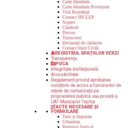
Carte Identitate
Carte Identitate Provizorie
Viză Reședință
Contact SPCLEP
Nașteri
Căsătorii
Decese
Transcrieri
Declarații de căsătorie
Contact Stare Civilă
REGISTRUL SPAȚIILOR VERZI
Transparența
POCA
Integritate instituțională
Accesibilitate
Regulament privind aprobarea
condițiile de acces a furnizorilor de
rețele de comunicații pe
proprietatea publică sau privată a
UAT Municipiul Toplița
ACTE NECESARE ȘI
FORMULARE
Taxe și Impozite
Urbanism
Registrul Agricol