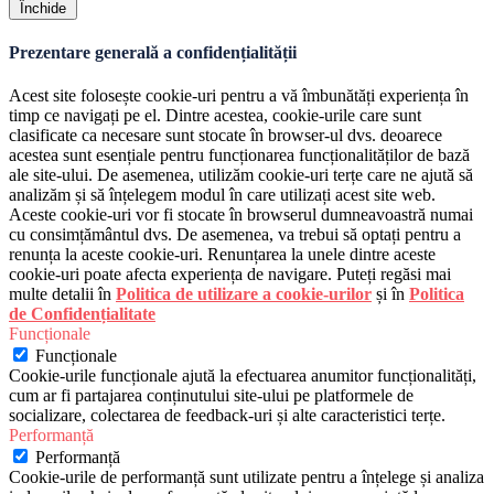
Închide
Prezentare generală a confidențialității
Acest site folosește cookie-uri pentru a vă îmbunătăți experiența în
timp ce navigați pe el. Dintre acestea, cookie-urile care sunt
clasificate ca necesare sunt stocate în browser-ul dvs. deoarece
acestea sunt esențiale pentru funcționarea funcționalităților de bază
ale site-ului. De asemenea, utilizăm cookie-uri terțe care ne ajută să
analizăm și să înțelegem modul în care utilizați acest site web.
Aceste cookie-uri vor fi stocate în browserul dumneavoastră numai
cu consimțământul dvs. De asemenea, va trebui să optați pentru a
renunța la aceste cookie-uri. Renunțarea la unele dintre aceste
cookie-uri poate afecta experiența de navigare. Puteți regăsi mai
multe detalii în
Politica de utilizare a cookie-urilor
și în
Politica
de Confidențialitate
Funcționale
Funcționale
Cookie-urile funcționale ajută la efectuarea anumitor funcționalități,
cum ar fi partajarea conținutului site-ului pe platformele de
socializare, colectarea de feedback-uri și alte caracteristici terțe.
Performanță
Performanță
Cookie-urile de performanță sunt utilizate pentru a înțelege și analiza