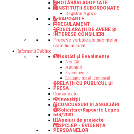
HOTĂRÂRI ADOPTATE
INSTITUȚII SUBORDONATE
Registrul Agricol
RAPOARTE
REGULAMENT
DECLARAȚII DE AVERE ȘI
INTERESE CONSILIERI
Procese verbale ale ședințelor
consiliului local
Informații Publice
Noutăți și Evenimente
Noutăți
Anunțuri
Evenimente
Licitație masă lemnoasă
RELAȚII CU PUBLICUL ȘI
PRESA
Comunicate
Investiții
CONCURSURI ȘI ANGAJĂRI
Solicitare/Rapoarte Legea
544/2001
Apeluri de proiecte
SPCLEP - EVIDENȚA
PERSOANELOR