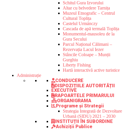
Schitul Gura Izvorului
Altar cu belvedere Tarnița
Muzeul Etnografic – Centrul
Cultural Toplița
Castelul Urmánczy
Cascada de apă termală Toplița
Monumentul-mausoleu de la
Gura Secului
Parcul Național Călimani –
Rezervația Lacul Iezer
Stâncile Coloape – Munții
Gurghiu
Liberty Fishing
Hartă interactivă active turistice
Administrație
CONDUCERE
DISPOZIȚIILE AUTORITĂȚII
EXECUTIVE
RAPOARTELE PRIMARULUI
ORGANIGRAMA
Programe și Strategii
Strategia Integrată de Dezvoltare
Urbană (SIDU) 2021 – 2030
INSTITUȚII ÎN SUBORDINE
Achiziții Publice