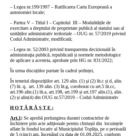
– Legea nr.199/1997 – Ratificarea Carta Europeană a
autonomiei locale;
– Partea V – Titlul I – Capitolul III – Modalitățile de
exercitare a dreptului de proprietate publică al statului sau al
unităților administrativ teritoriale – OUG nr. 57/2019 privind
Codul Administrativ, modificată;
– Legea nr. 52/2003 privind transparenta decizională în
administraţia publică, republicată și normele metodologice
de aplicare a acesteia, aprobate prin HG nr. 831/2022;
În urma discuțiilor purtate în cadrul ședinței,
În temeiul dispoziţiilor art. 129 alin. (1) şi (2) lit.c și d, alin.
(7) lit. q, art. 139 alin. (3) lit.g, coroborat cu art.5 lit.cc,
art.196 alin.(1) lit.a, art.198, art.199 și art.197 alin.(1), alin.
(2) și alin(4) din OUG nr.57/2019 – Codul Administrativ
H O T Ă R Ă Ş T E :
Art.1
:
Se aprobă prelungirea duratei contractelor de
închiriere prin acte adiționale pentru chiriașii din locuințele
aflate în fondul locativ al Municipiului Toplița, pe o perioadă
de 5 (cinci) ani, începând cu data de 01.09.2025, conform