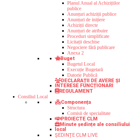
Planul Anual al Achizițiilor
publice
Anunțuri achiziții publice
Anunțuri de inițiere
Achiziții directe
Anunțuri de atribuire
Proceduri simplificate
Licitații deschise
Negociere fără publicare
Anexa 2
Buget
Bugetul Local
Execuție Bugetară
Datorie Publică
DECLARAȚII DE AVERE ȘI
INTERESE FUNCȚIONARI
REGULAMENT
Consiliul Local
Componența
Structura
Comisii de specialitate
PROIECTE CLM
Minute ședințe ale consiliului
local
ȘEDINȚE CLM LIVE