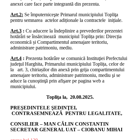
anexei care face parte integrantă din prezenta.
Art.2:
Se împuterniceşte Primarul municipiului Topliţa
pentru semnarea actelor adiționale la contractele inițiale.
Art.3
:
Cu aducere la îndeplinire a prevederilor prezentei
hotărâri se însărcinează municipiul Toplița prin: Direcția
economică și Compartimentul amenajare teritoriu,
administrare patrimoniu, mediu.
Art.4
:
Prezenta hotărâre se comunică Instituţiei Prefectului
judeţul Harghita, Primarului municipiului Toplița, celor de
la art. 3, chiriașilor din anexă prin grija compartimentului
amenajare teritoriu, administrare patrimoniu, mediu şi se
aduce la cunoştinţă prin afişare pe pagina web a
municipiului.
Topliţa la, 20.08.2025.
PREŞEDINTELE ŞEDINŢEI,
CONTRASEMNEAZĂ PENTRU LEGALITATE,
CONSILIER – MAN CĂLIN CONSTANTIN
SECRETAR GENERAL UAT – CIOBANU MIHAI