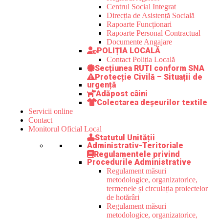
Centrul Social Integrat
Direcția de Asistență Socială
Rapoarte Funcționari
Rapoarte Personal Contractual
Documente Angajare
POLIȚIA LOCALĂ
Contact Poliția Locală
Secțiunea RUTI conform SNA
Protecție Civilă – Situații de
urgență
Adăpost câini
Colectarea deșeurilor textile
Servicii online
Contact
Monitorul Oficial Local
Statutul Unității
Administrativ-Teritoriale
Regulamentele privind
Procedurile Administrative
Regulament măsuri
metodologice, organizatorice,
termenele și circulația proiectelor
de hotărâri
Regulament măsuri
metodologice, organizatorice,