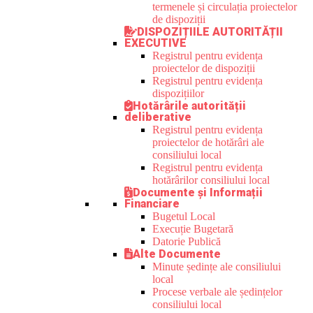
termenele și circulația proiectelor
de dispoziții
DISPOZIȚIILE AUTORITĂȚII
EXECUTIVE
Registrul pentru evidența
proiectelor de dispoziții
Registrul pentru evidența
dispozițiilor
Hotărârile autorității
deliberative
Registrul pentru evidența
proiectelor de hotărâri ale
consiliului local
Registrul pentru evidența
hotărârilor consiliului local
Documente și Informații
Financiare
Bugetul Local
Execuție Bugetară
Datorie Publică
Alte Documente
Minute ședințe ale consiliului
local
Procese verbale ale ședințelor
consiliului local