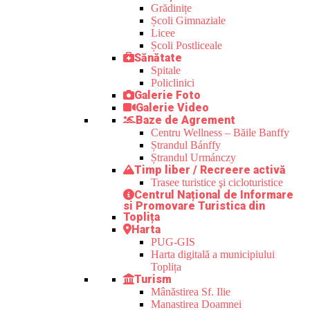
Grădinițe
Școli Gimnaziale
Licee
Școli Postliceale
Sănătate
Spitale
Policlinici
Galerie Foto
Galerie Video
Baze de Agrement
Centru Wellness – Băile Banffy
Ștrandul Bánffy
Ștrandul Urmánczy
Timp liber / Recreere activă
Trasee turistice şi cicloturistice
Centrul Național de Informare
si Promovare Turistica din
Toplița
Harta
PUG-GIS
Harta digitală a municipiului
Toplița
Turism
Mânăstirea Sf. Ilie
Manastirea Doamnei