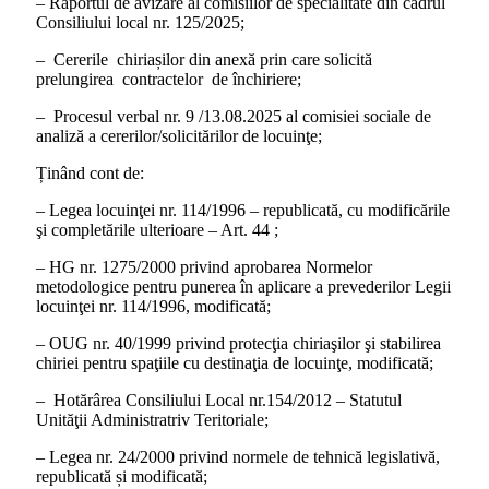
– Raportul de avizare al comisiilor de specialitate din cadrul
Consiliului local nr. 125/2025;
– Cererile chiriașilor din anexă prin care solicită
prelungirea contractelor de închiriere;
– Procesul verbal nr. 9 /13.08.2025 al comisiei sociale de
analiză a cererilor/solicitărilor de locuinţe;
Ținând cont de:
– Legea locuinţei nr. 114/1996 – republicată, cu modificările
şi completările ulterioare – Art. 44 ;
– HG nr. 1275/2000 privind aprobarea Normelor
metodologice pentru punerea în aplicare a prevederilor Legii
locuinţei nr. 114/1996, modificată;
– OUG nr. 40/1999 privind protecţia chiriaşilor şi stabilirea
chiriei pentru spaţiile cu destinaţia de locuinţe, modificată;
– Hotărârea Consiliului Local nr.154/2012 – Statutul
Unităţii Administratriv Teritoriale;
– Legea nr. 24/2000 privind normele de tehnică legislativă,
republicată și modificată;