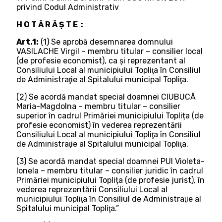
privind Codul Administrativ
H O T Ă R Ă Ș T E :
Art.1:
(1) Se aprobă desemnarea domnului
VASILACHE Virgil – membru titular – consilier local
(de profesie economist), ca și reprezentant al
Consiliului Local al municipiului Topliţa în Consiliul
de Administraţie al Spitalului municipal Topliţa.
(2) Se acordă mandat special doamnei CIUBUCĂ
Maria-Magdolna – membru titular – consilier
superior în cadrul Primăriei municipiului Toplița (de
profesie economist) în vederea reprezentării
Consiliului Local al municipiului Topliţa în Consiliul
de Administraţie al Spitalului municipal Topliţa.
(3) Se acordă mandat special doamnei PUI Violeta-
Ionela – membru titular – consilier juridic în cadrul
Primăriei municipiului Toplița (de profesie jurist), în
vederea reprezentării Consiliului Local al
municipiului Topliţa în Consiliul de Administraţie al
Spitalului municipal Topliţa.”