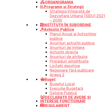
ORGANIGRAMA
Programe și Strategii
Strategia Integrată de
Dezvoltare Urbană (SIDU) 2021
– 2030
INSTITUȚII ÎN SUBORDINE
Achiziții Publice
Planul Anual al Achizițiilor
publice
Anunțuri achiziții publice
Anunțuri de inițiere
Achiziții directe
Anunțuri de atribuire
Proceduri simplificate
Licitații deschise
Negociere fără publicare
Anexa 2
Buget
Bugetul Local
Execuție Bugetară
Datorie Publică
DECLARAȚII DE AVERE ȘI
INTERESE FUNCȚIONARI
REGULAMENT