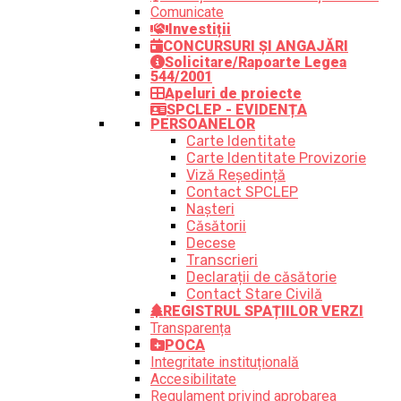
Comunicate
Investiții
CONCURSURI ȘI ANGAJĂRI
Solicitare/Rapoarte Legea
544/2001
Apeluri de proiecte
SPCLEP - EVIDENȚA
PERSOANELOR
Carte Identitate
Carte Identitate Provizorie
Viză Reședință
Contact SPCLEP
Nașteri
Căsătorii
Decese
Transcrieri
Declarații de căsătorie
Contact Stare Civilă
REGISTRUL SPAȚIILOR VERZI
Transparența
POCA
Integritate instituțională
Accesibilitate
Regulament privind aprobarea