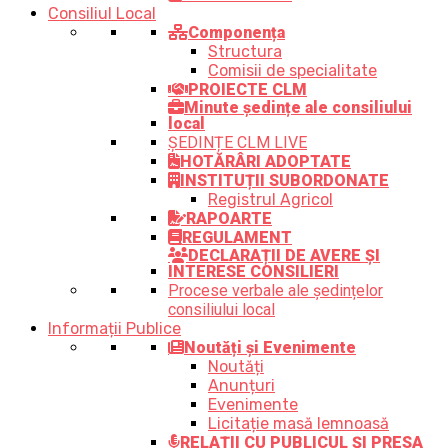
Consiliul Local
Componența
Structura
Comisii de specialitate
PROIECTE CLM
Minute ședințe ale consiliului
local
ȘEDINȚE CLM LIVE
HOTĂRÂRI ADOPTATE
INSTITUȚII SUBORDONATE
Registrul Agricol
RAPOARTE
REGULAMENT
DECLARAȚII DE AVERE ȘI
INTERESE CONSILIERI
Procese verbale ale ședințelor
consiliului local
Informații Publice
Noutăți și Evenimente
Noutăți
Anunțuri
Evenimente
Licitație masă lemnoasă
RELAȚII CU PUBLICUL ȘI PRESA