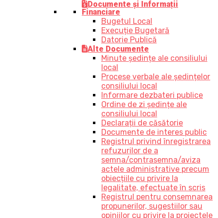
Documente și Informații
Financiare
Bugetul Local
Execuție Bugetară
Datorie Publică
Alte Documente
Minute ședințe ale consiliului
local
Procese verbale ale ședințelor
consiliului local
Informare dezbateri publice
Ordine de zi ședințe ale
consiliului local
Declarații de căsătorie
Documente de interes public
Registrul privind înregistrarea
refuzurilor de a
semna/contrasemna/aviza
actele administrative precum
obiecțiile cu privire la
legalitate, efectuate în scris
Registrul pentru consemnarea
propunerilor, sugestiilor sau
opiniilor cu privire la proiectele