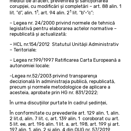
mediul de afaceri, prevenirea şi sancţionarea
corupţiei, cu modificări şi completări – art. 88 alin. 1
1
1
lit. ”d”, alin. 1
, art. 94 alin. 2
lit. ”b”-”c”;
– Legea nr. 24/2000 privind normele de tehnică
legislativă pentru elaborarea actelor normative –
republicată şi actualizată;
– HCL nr.154/2012 Statutul Unităţii Administrativ
– Teritoriale;
– Legea nr.199/1997 Ratificarea Carta Europeană a
autonomiei locale;
-Legea nr.52/2003 privind transparenţa
decizională în administraţia publică, republicată,
precum și normele metodologice de aplicare a
acesteia, aprobate prin HG nr. 831/2022;
În urma discuțiilor purtate în cadrul ședinței,
În conformitate cu prevederile art. 129 alin. 1, alin.
2 lit.d, alin. 7 lit. c, art. 139 alin. 1 coroborat cu art.
5 lit. ee, art. 196 alin. 1 lit. a, art. 198, art. 199 și art.
197 alin. 1, alin. 2 si alin. 4 din OUG nr. 57/2019