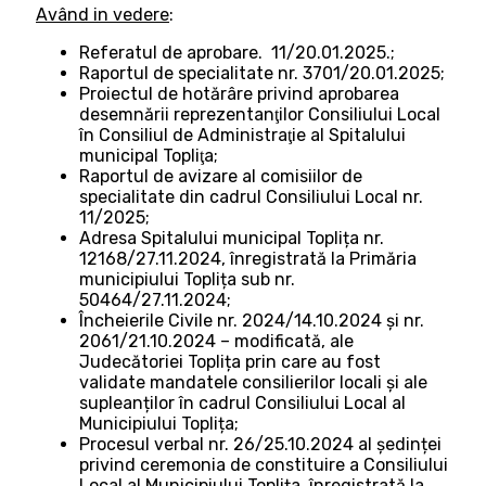
Având in vedere
:
Referatul de aprobare. 11/20.01.2025.;
Raportul de specialitate nr. 3701/20.01.2025;
Proiectul de hotărâre privind aprobarea
desemnării reprezentanţilor Consiliului Local
în Consiliul de Administraţie al Spitalului
municipal Topliţa;
Raportul de avizare al comisiilor de
specialitate din cadrul Consiliului Local nr.
11/2025;
Adresa Spitalului municipal Toplița nr.
12168/27.11.2024, înregistrată la Primăria
municipiului Toplița sub nr.
50464/27.11.2024;
Încheierile Civile nr. 2024/14.10.2024 și nr.
2061/21.10.2024 – modificată, ale
Judecătoriei Toplița prin care au fost
validate mandatele consilierilor locali și ale
supleanților în cadrul Consiliului Local al
Municipiului Toplița;
Procesul verbal nr. 26/25.10.2024 al ședinței
privind ceremonia de constituire a Consiliului
Local al Municipiului Toplița, înregistrată la