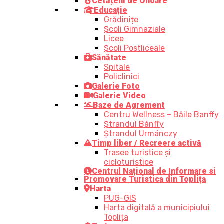
Cetățeni de Onoare
Educație
Grădinițe
Școli Gimnaziale
Licee
Școli Postliceale
Sănătate
Spitale
Policlinici
Galerie Foto
Galerie Video
Baze de Agrement
Centru Wellness – Băile Banffy
Ștrandul Bánffy
Ștrandul Urmánczy
Timp liber / Recreere activă
Trasee turistice şi
cicloturistice
Centrul Național de Informare si
Promovare Turistica din Toplița
Harta
PUG-GIS
Harta digitală a municipiului
Toplița