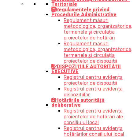
Teritoriale
Regulamentele privind
Procedurile Administrative
Regulament măsuri
metodologice, organizatorice,
termenele și circulația
proiectelor de hotărâri
Regulament măsuri
metodologice, organizatorice,
termenele și circulația
proiectelor de dispoziții
DISPOZIȚIILE AUTORITĂȚII
EXECUTIVE
Registrul pentru evidența
proiectelor de dispoziții
Registrul pentru evidența
dispozițiilor
Hotărârile autorității
deliberative
Registrul pentru evidența
proiectelor de hotărâri ale
consiliului local
Registrul pentru evidența
hotărârilor consiliului local