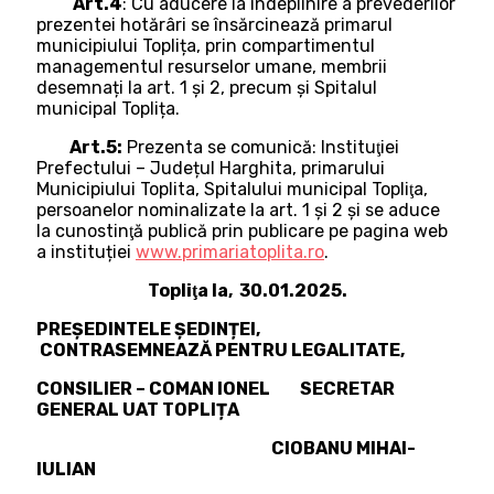
Art.4
: Cu aducere la îndeplinire a prevederilor
prezentei hotărâri se însărcinează primarul
municipiului Toplița, prin compartimentul
managementul resurselor umane, membrii
desemnați la art. 1 și 2, precum şi Spitalul
municipal Toplița.
Art.5:
Prezenta se comunică: Instituţiei
Prefectului – Județul Harghita, primarului
Municipiului Toplita, Spitalului municipal Topliţa,
persoanelor nominalizate la art. 1 și 2 şi se aduce
la cunostinţă publică prin publicare pe pagina web
a instituției
www.primariatoplita.ro
.
Topliţa la, 30.01.2025.
PREȘEDINTELE ȘEDINȚEI,
CONTRASEMNEAZĂ PENTRU LEGALITATE,
CONSILIER – COMAN IONEL SECRETAR
GENERAL UAT TOPLIȚA
CIOBANU MIHAI-
IULIAN