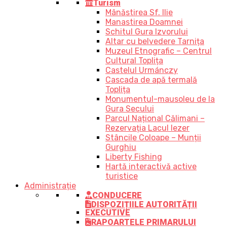
Turism
Mânăstirea Sf. Ilie
Manastirea Doamnei
Schitul Gura Izvorului
Altar cu belvedere Tarnița
Muzeul Etnografic – Centrul
Cultural Toplița
Castelul Urmánczy
Cascada de apă termală
Toplița
Monumentul-mausoleu de la
Gura Secului
Parcul Național Călimani –
Rezervația Lacul Iezer
Stâncile Coloape – Munții
Gurghiu
Liberty Fishing
Hartă interactivă active
turistice
Administrație
CONDUCERE
DISPOZIȚIILE AUTORITĂȚII
EXECUTIVE
RAPOARTELE PRIMARULUI