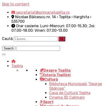
Skip to content
secretariat@primariatoplita.ro
Nicolae Bălcescu nr. 14 • Toplița • Harghita •
535700
Orar casierie: Luni-Miercuri: 07.00-15.30; Joi:
07.00-18.00; Vineri: 07.00-13.00
Caută
Toplița
Despre Toplița
Istoria Topliței
Cultură
Biblioteca Municipală “George
Sbârcea”
Casa de Cultură Toplița
Cinema 3D Calimani
Sport