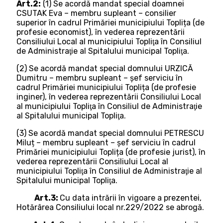
Art.2:
(1) Se acordă mandat special doamnei
CSUTAK Eva – membru supleant – consilier
superior în cadrul Primăriei municipiului Toplița (de
profesie economist), în vederea reprezentării
Consiliului Local al municipiului Topliţa în Consiliul
de Administraţie al Spitalului municipal Topliţa.
(2) Se acordă mandat special domnului URZICĂ
Dumitru – membru supleant – șef serviciu în
cadrul Primăriei municipiului Toplița (de profesie
inginer), în vederea reprezentării Consiliului Local
al municipiului Topliţa în Consiliul de Administraţie
al Spitalului municipal Topliţa.
(3) Se acordă mandat special domnului PETRESCU
Miluț – membru supleant – șef serviciu în cadrul
Primăriei municipiului Toplița (de profesie jurist), în
vederea reprezentării Consiliului Local al
municipiului Topliţa în Consiliul de Administraţie al
Spitalului municipal Topliţa.
Art.3:
Cu data intrării în vigoare a prezentei,
Hotărârea Consiliului local nr.229/2022 se abrogă.