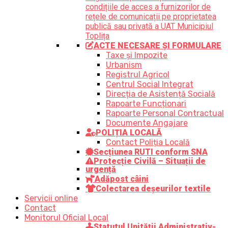
condițiile de acces a furnizorilor de
rețele de comunicații pe proprietatea
publică sau privată a UAT Municipiul
Toplița
ACTE NECESARE ȘI FORMULARE
Taxe și Impozite
Urbanism
Registrul Agricol
Centrul Social Integrat
Direcția de Asistență Socială
Rapoarte Funcționari
Rapoarte Personal Contractual
Documente Angajare
POLIȚIA LOCALĂ
Contact Poliția Locală
Secțiunea RUTI conform SNA
Protecție Civilă – Situații de
urgență
Adăpost câini
Colectarea deșeurilor textile
Servicii online
Contact
Monitorul Oficial Local
Statutul Unității Administrativ-