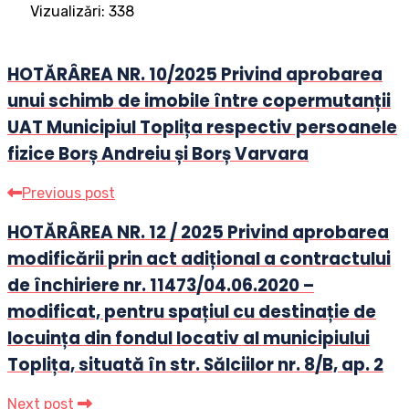
Vizualizări:
338
HOTĂRÂREA NR. 10/2025 Privind aprobarea
unui schimb de imobile între copermutanții
UAT Municipiul Toplița respectiv persoanele
fizice Borș Andreiu și Borș Varvara
Previous post
HOTĂRÂREA NR. 12 / 2025 Privind aprobarea
modificării prin act adițional a contractului
de închiriere nr. 11473/04.06.2020 –
modificat, pentru spațiul cu destinație de
locuința din fondul locativ al municipiului
Toplița, situată în str. Sălciilor nr. 8/B, ap. 2
Next post