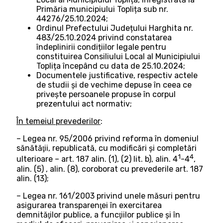
Primăria municipiului Toplița sub nr.
44276/25.10.2024;
Ordinul Prefectului Județului Harghita nr.
483/25.10.2024 privind constatarea
îndeplinirii condițiilor legale pentru
constituirea Consiliului Local al Municipiului
Toplița începând cu data de 25.10.2024;
Documentele justificative, respectiv actele
de studii și de vechime depuse în ceea ce
privește persoanele propuse în corpul
prezentului act normativ;
În temeiul prevederilor
:
– Legea nr. 95/2006 privind reforma în domeniul
sănătăţii, republicată, cu modificări şi completări
1
4
ulterioare – art. 187 alin. (1), (2) lit. b), alin. 4
-4
,
alin. (5) , alin. (8), coroborat cu prevederile art. 187
alin. (13);
– Legea nr. 161/2003 privind unele măsuri pentru
asigurarea transparenţei în exercitarea
demnităţilor publice, a funcţiilor publice şi în