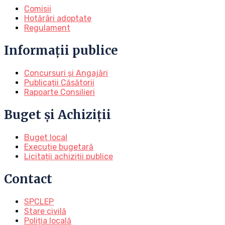
Comisii
Hotărâri adoptate
Regulament
Informații publice
Concursuri și Angajări
Publicații Căsătorii
Rapoarte Consilieri
Buget și Achiziții
Buget local
Execuție bugetară
Licitații achiziții publice
Contact
SPCLEP
Stare civilă
Poliția locală