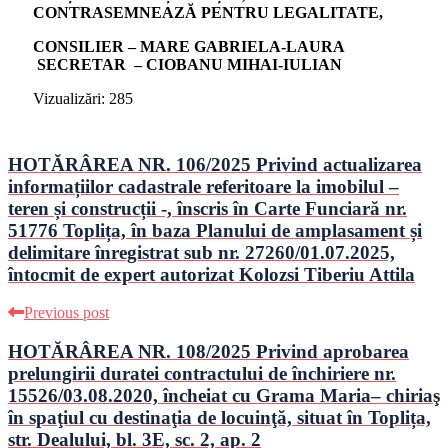
CONTRASEMNEAZĂ PENTRU LEGALITATE,
CONSILIER – MARE GABRIELA-LAURA
SECRETAR – CIOBANU MIHAI-IULIAN
Vizualizări:
285
HOTĂRÂREA NR. 106/2025 Privind actualizarea
informațiilor cadastrale referitoare la imobilul –
teren și construcții -, înscris în Carte Funciară nr.
51776 Toplița, în baza Planului de amplasament și
delimitare înregistrat sub nr. 27260/01.07.2025,
întocmit de expert autorizat Kolozsi Tiberiu Attila
Previous post
HOTĂRÂREA NR. 108/2025 Privind aprobarea
prelungirii duratei contractului de închiriere nr.
15526/03.08.2020, încheiat cu Grama Maria– chiriaş
în spaţiul cu destinaţia de locuinţă, situat în Toplița,
str. Dealului, bl. 3E, sc. 2, ap. 2