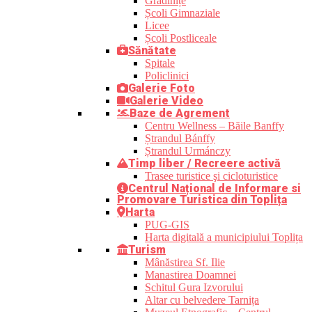
Grădinițe
Școli Gimnaziale
Licee
Școli Postliceale
Sănătate
Spitale
Policlinici
Galerie Foto
Galerie Video
Baze de Agrement
Centru Wellness – Băile Banffy
Ștrandul Bánffy
Ștrandul Urmánczy
Timp liber / Recreere activă
Trasee turistice şi cicloturistice
Centrul Național de Informare si
Promovare Turistica din Toplița
Harta
PUG-GIS
Harta digitală a municipiului Toplița
Turism
Mânăstirea Sf. Ilie
Manastirea Doamnei
Schitul Gura Izvorului
Altar cu belvedere Tarnița