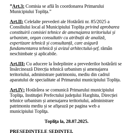
”
Art.3:
Comisia se află în coordonarea Primarului
Municipiului Toplița.”
Art.II:
Celelalte prevederi ale Hotărârii nr. 85/2025 a
Consiliului local al Municipiului Toplița
privind aprobarea
constituirii comisiei tehnice de amenajarea teritoriului și
urbanism, organ consultativ cu atribuții de analiză,
expertizare tehnică și consultanță, care asigură
fundamentarea tehnică și avizul arhitectului-șef
, rămân
neschimbate și aplicabile.
Art.III:
Cu aducere la îndeplinire a prevederilor hotărârii se
însărcinează Direcția tehnică urbanism și amenajarea
teritoriului, administrare patrimoniu, mediu din cadrul
aparatului de specialitate al Primarului municipiului Toplița.
Art.IV:
Hotărârea se comunică Primarului municipiului
Topliţa, Instituţiei Prefectului judeţului Harghita, Direcției
tehnice urbanism și amenajarea teritoriului, administrare
patrimoniu mediu și se afişează pe pagina web a
municipiului Topliţa.
Topliţa la, 28.07.2025.
PREȘEDINTELE ȘEDINȚEI,