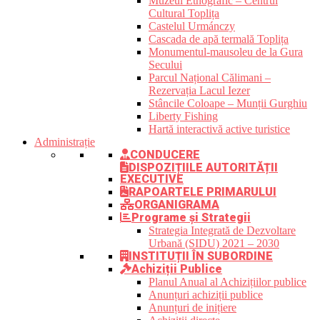
Muzeul Etnografic – Centrul
Cultural Toplița
Castelul Urmánczy
Cascada de apă termală Toplița
Monumentul-mausoleu de la Gura
Secului
Parcul Național Călimani –
Rezervația Lacul Iezer
Stâncile Coloape – Munții Gurghiu
Liberty Fishing
Hartă interactivă active turistice
Administrație
CONDUCERE
DISPOZIȚIILE AUTORITĂȚII
EXECUTIVE
RAPOARTELE PRIMARULUI
ORGANIGRAMA
Programe și Strategii
Strategia Integrată de Dezvoltare
Urbană (SIDU) 2021 – 2030
INSTITUȚII ÎN SUBORDINE
Achiziții Publice
Planul Anual al Achizițiilor publice
Anunțuri achiziții publice
Anunțuri de inițiere