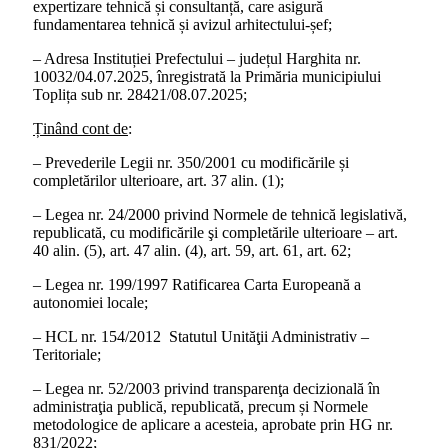
expertizare tehnică și consultanță, care asigură
fundamentarea tehnică și avizul arhitectului-șef;
– Adresa Instituției Prefectului – județul Harghita nr.
10032/04.07.2025, înregistrată la Primăria municipiului
Toplița sub nr. 28421/08.07.2025;
Ținând cont de
:
– Prevederile Legii nr. 350/2001 cu modificările și
completărilor ulterioare, art. 37 alin. (1);
– Legea nr. 24/2000 privind Normele de tehnică legislativă,
republicată, cu modificările şi completările ulterioare – art.
40 alin. (5), art. 47 alin. (4), art. 59, art. 61, art. 62;
– Legea nr. 199/1997 Ratificarea Carta Europeană a
autonomiei locale;
– HCL nr. 154/2012 Statutul Unităţii Administrativ –
Teritoriale;
– Legea nr. 52/2003 privind transparenţa decizională în
administraţia publică, republicată, precum și Normele
metodologice de aplicare a acesteia, aprobate prin HG nr.
831/2022;