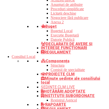
Achiziții directe
Anunțuri de atribuire
Proceduri simplificate
Licitații deschise
Negociere fără publicare
Anexa 2
Buget
Bugetul Local
Execuție Bugetară
Datorie Publică
DECLARAȚII DE AVERE ȘI
INTERESE FUNCȚIONARI
REGULAMENT
Consiliul Local
Componența
Structura
Comisii de specialitate
PROIECTE CLM
Minute ședințe ale consiliului
local
ȘEDINȚE CLM LIVE
HOTĂRÂRI ADOPTATE
INSTITUȚII SUBORDONATE
Registrul Agricol
RAPOARTE
REGULAMENT