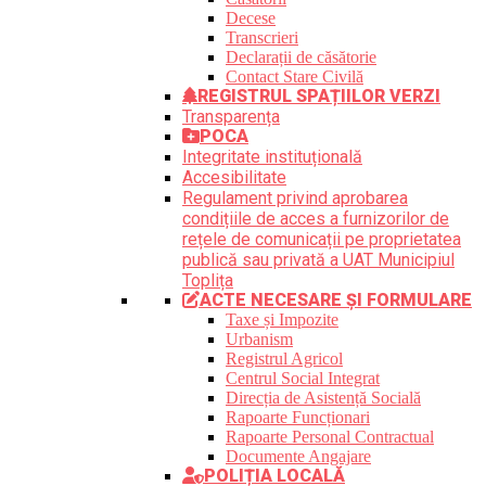
Decese
Transcrieri
Declarații de căsătorie
Contact Stare Civilă
REGISTRUL SPAȚIILOR VERZI
Transparența
POCA
Integritate instituțională
Accesibilitate
Regulament privind aprobarea
condițiile de acces a furnizorilor de
rețele de comunicații pe proprietatea
publică sau privată a UAT Municipiul
Toplița
ACTE NECESARE ȘI FORMULARE
Taxe și Impozite
Urbanism
Registrul Agricol
Centrul Social Integrat
Direcția de Asistență Socială
Rapoarte Funcționari
Rapoarte Personal Contractual
Documente Angajare
POLIȚIA LOCALĂ