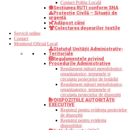
Contact Poliția Locală
Secțiunea RUTI conform SNA
Protecție Civilă – Situații de
urgență
Adăpost câini
Colectarea deșeurilor textile
Servicii online
Contact
Monitorul Oficial Local
Statutul Unității Administrativ-
Teritoriale
Regulamentele privind
Procedurile Administrative
Regulament măsuri metodologice,
organizatorice, termenele și
circulația proiectelor de hotărâri
Regulament măsuri metodologice,
organizatorice, termenele și
circulația proiectelor de dispoziții
DISPOZIȚIILE AUTORITĂȚII
EXECUTIVE
Registrul pentru evidența proiectelor
de dispoziții
Registrul pentru evidența
dispozițiilor