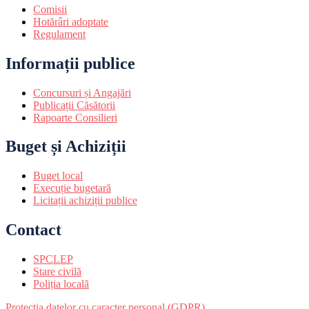
Comisii
Hotărâri adoptate
Regulament
Informații publice
Concursuri și Angajări
Publicații Căsătorii
Rapoarte Consilieri
Buget și Achiziții
Buget local
Execuție bugetară
Licitații achiziții publice
Contact
SPCLEP
Stare civilă
Poliția locală
Protecția datelor cu caracter personal (GDPR)