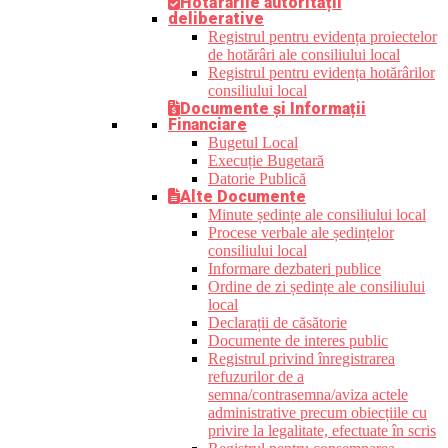
Hotărârile autorității
deliberative
Registrul pentru evidența proiectelor
de hotărâri ale consiliului local
Registrul pentru evidența hotărârilor
consiliului local
Documente și Informații
Financiare
Bugetul Local
Execuție Bugetară
Datorie Publică
Alte Documente
Minute ședințe ale consiliului local
Procese verbale ale ședințelor
consiliului local
Informare dezbateri publice
Ordine de zi ședințe ale consiliului
local
Declarații de căsătorie
Documente de interes public
Registrul privind înregistrarea
refuzurilor de a
semna/contrasemna/aviza actele
administrative precum obiecțiile cu
privire la legalitate, efectuate în scris