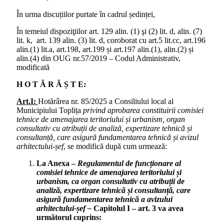
În urma discuțiilor purtate în cadrul ședinței,
În temeiul dispoziţiilor art. 129 alin. (1) şi (2) lit. d, alin. (7)
lit. k, art. 139 alin. (3) lit. d, coroborat cu art.5 lit.cc, art.196
alin.(1) lit.a, art.198, art.199 și art.197 alin.(1), alin.(2) și
alin.(4) din OUG nr.57/2019 – Codul Administrativ,
modificată
H O T Ă R Ă Ș T E:
Art.I:
Hotărârea nr. 85/2025 a Consiliului local al
Municipiului Toplița
privind aprobarea constituirii comisiei
tehnice de amenajarea teritoriului și urbanism, organ
consultativ cu atribuții de analiză, expertizare tehnică și
consultanță, care asigură fundamentarea tehnică și avizul
arhitectului-șef
, se modifică după cum urmează:
La Anexa –
Regulamentul de funcționare al
comisiei tehnice de amenajarea teritoriului și
urbanism, ca organ consultativ cu atribuții de
analiză, expertizare tehnică și consultanță, care
asigură fundamentarea tehnică a avizului
arhitectului-șef –
Capitolul I – art. 3 va avea
următorul cuprins: