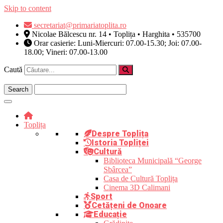
Skip to content
secretariat@primariatoplita.ro
Nicolae Bălcescu nr. 14 • Toplița • Harghita • 535700
Orar casierie: Luni-Miercuri: 07.00-15.30; Joi: 07.00-
18.00; Vineri: 07.00-13.00
Caută
Toplița
Despre Toplița
Istoria Topliței
Cultură
Biblioteca Municipală “George
Sbârcea”
Casa de Cultură Toplița
Cinema 3D Calimani
Sport
Cetățeni de Onoare
Educație