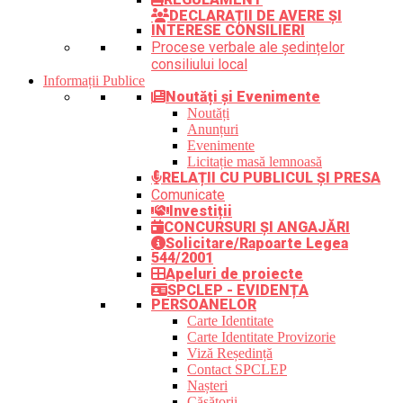
DECLARAȚII DE AVERE ȘI
INTERESE CONSILIERI
Procese verbale ale ședințelor
consiliului local
Informații Publice
Noutăți și Evenimente
Noutăți
Anunțuri
Evenimente
Licitație masă lemnoasă
RELAȚII CU PUBLICUL ȘI PRESA
Comunicate
Investiții
CONCURSURI ȘI ANGAJĂRI
Solicitare/Rapoarte Legea
544/2001
Apeluri de proiecte
SPCLEP - EVIDENȚA
PERSOANELOR
Carte Identitate
Carte Identitate Provizorie
Viză Reședință
Contact SPCLEP
Nașteri
Căsătorii