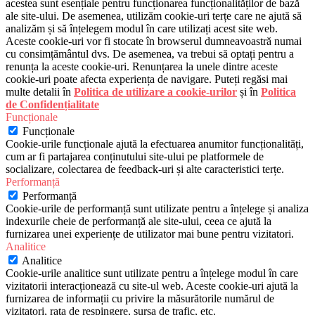
acestea sunt esențiale pentru funcționarea funcționalităților de bază
ale site-ului. De asemenea, utilizăm cookie-uri terțe care ne ajută să
analizăm și să înțelegem modul în care utilizați acest site web.
Aceste cookie-uri vor fi stocate în browserul dumneavoastră numai
cu consimțământul dvs. De asemenea, va trebui să optați pentru a
renunța la aceste cookie-uri. Renunțarea la unele dintre aceste
cookie-uri poate afecta experiența de navigare. Puteți regăsi mai
multe detalii în
Politica de utilizare a cookie-urilor
și în
Politica
de Confidențialitate
Funcționale
Funcționale
Cookie-urile funcționale ajută la efectuarea anumitor funcționalități,
cum ar fi partajarea conținutului site-ului pe platformele de
socializare, colectarea de feedback-uri și alte caracteristici terțe.
Performanță
Performanță
Cookie-urile de performanță sunt utilizate pentru a înțelege și analiza
indexurile cheie de performanță ale site-ului, ceea ce ajută la
furnizarea unei experiențe de utilizator mai bune pentru vizitatori.
Analitice
Analitice
Cookie-urile analitice sunt utilizate pentru a înțelege modul în care
vizitatorii interacționează cu site-ul web. Aceste cookie-uri ajută la
furnizarea de informații cu privire la măsurătorile numărul de
vizitatori, rata de respingere, sursa de trafic, etc.