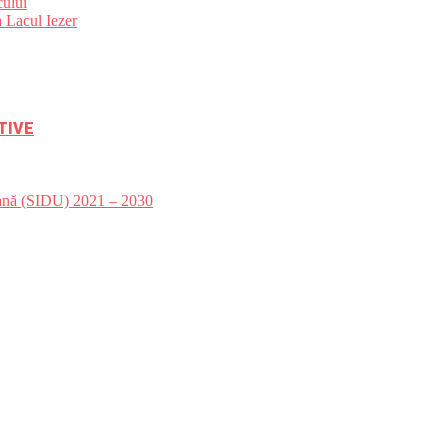
ului
 Lacul Iezer
TIVE
bană (SIDU) 2021 – 2030