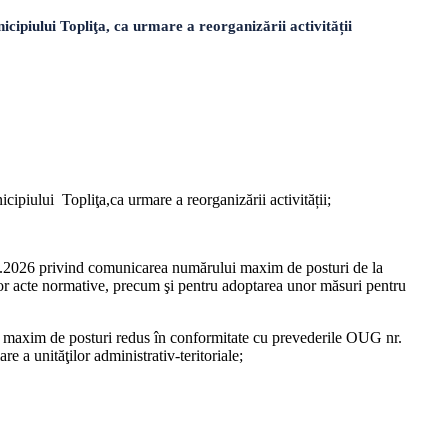
piului Topliţa, ca urmare a reorganizării activității
cipiului Topliţa,ca urmare a reorganizării activității;
.03.2026 privind comunicarea numărului maxim de posturi de la
nor acte normative, precum şi pentru adoptarea unor măsuri pentru
ul maxim de posturi redus în conformitate cu prevederile OUG nr.
 a unităţilor administrativ-teritoriale;