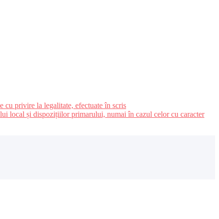
u privire la legalitate, efectuate în scris
ui local și dispozițiilor primarului, numai în cazul celor cu caracter