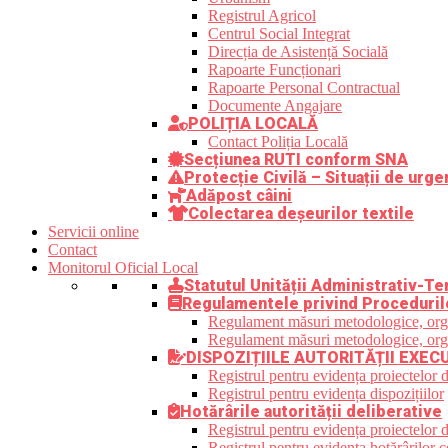
Registrul Agricol
Centrul Social Integrat
Direcția de Asistență Socială
Rapoarte Funcționari
Rapoarte Personal Contractual
Documente Angajare
POLIȚIA LOCALĂ
Contact Poliția Locală
Secțiunea RUTI conform SNA
Protecție Civilă – Situații de urge
Adăpost câini
Colectarea deșeurilor textile
Servicii online
Contact
Monitorul Oficial Local
Statutul Unității Administrativ-Ter
Regulamentele privind Proceduril
Regulament măsuri metodologice, organi
Regulament măsuri metodologice, organi
DISPOZIȚIILE AUTORITĂȚII EXEC
Registrul pentru evidența proiectelor d
Registrul pentru evidența dispozițiilor
Hotărârile autorității deliberative
Registrul pentru evidența proiectelor de
Registrul pentru evidența hotărârilor co