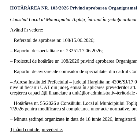
HOTĂRÂREA NR. 103/2026 Privind aprobarea Organigramei și a Sta
Consiliul Local al Municipiului Topliţa, întrunit în şedinţa ordina
Având în vedere
:
– Referatul de aprobare nr. 108/15.06.2026;
– Raportul de specialitate nr. 23251/17.06.2026;
– Proiectul de hotărâre nr. 108/2026 privind aprobarea Organigramei 
– Raportul de avizare ale comisiilor de specialitate din cadrul Con
– Adresa Instituției Prefectului – județul Harghita nr. 4396/SJ/1
nivelul fiecărui UAT din județ, emisă în aplicarea prevederilor a
creşterea capacităţii financiare a unităţilor administrativ-teritoriale
– Hotărârea nr. 55/2026 a Consiliului Local al Municipiului Topli
7/2026 pentru modificarea şi completarea unor acte normative, precu
– Minuta ședinței organizate în data de 18 iunie 2026, înregistrată
Ţinând cont de prevederile: