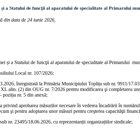
tului de funcţii al aparatului de specialitate al Primarului munici
ră din data de 24 iunie 2026,
și a Statului de funcţii al aparatului de specialitate al Primarului muni
siliului Local nr. 107/2026;
7.03.2026, înregistrată la Primăria Municipiului Toplița sub nr. 9911/17
rt. XL alin. (2) din OUG nr. 7/2026 pentru modificarea şi completarea u
 – poziția nr. 5 din anexă;
ța privind aprobarea măsurilor necesare în vederea încadrării în număr
m şi pentru adoptarea unor măsuri pentru creşterea capacităţii financiare
 sub nr. 23495/18.06.2026, cu reprezentanții organizațiilor sindicale;