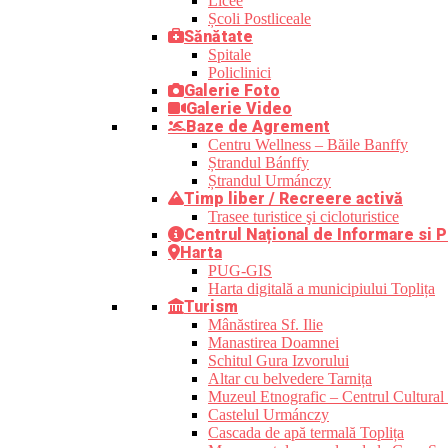
Licee
Școli Postliceale
Sănătate
Spitale
Policlinici
Galerie Foto
Galerie Video
Baze de Agrement
Centru Wellness – Băile Banffy
Ștrandul Bánffy
Ștrandul Urmánczy
Timp liber / Recreere activă
Trasee turistice şi cicloturistice
Centrul Național de Informare si P
Harta
PUG-GIS
Harta digitală a municipiului Toplița
Turism
Mânăstirea Sf. Ilie
Manastirea Doamnei
Schitul Gura Izvorului
Altar cu belvedere Tarnița
Muzeul Etnografic – Centrul Cultural 
Castelul Urmánczy
Cascada de apă termală Toplița