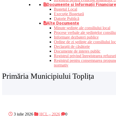
Documente și Informații Financiar
Bugetul Local
Execuție Bugetară
Datorie Publică
Alte Documente
Minute ședințe ale consiliului local
Procese verbale ale ședințelor consiliu
Informare dezbateri publice
Ordine de zi ședințe ale consiliului loc
Declarații de căsătorie
Documente de interes public
Registrul privind înregistrarea refuzur
Registrul pentru consemnarea propunerilo
normativ
Primăria Municipiului Toplița
3 iulie 2026
HCL – 2026
0