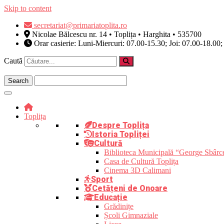
Skip to content
secretariat@primariatoplita.ro
Nicolae Bălcescu nr. 14 • Toplița • Harghita • 535700
Orar casierie: Luni-Miercuri: 07.00-15.30; Joi: 07.00-18.00;
Caută
Toplița
Despre Toplița
Istoria Topliței
Cultură
Biblioteca Municipală “George Sbârc
Casa de Cultură Toplița
Cinema 3D Calimani
Sport
Cetățeni de Onoare
Educație
Grădinițe
Școli Gimnaziale