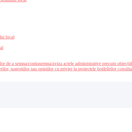
e
lui local
al
ilor de a semna/contrasemna/aviza actele administrative precum obiecțiile c
r, sugestiilor sau opiniilor cu privire la proiectele hotărârilor consiliul