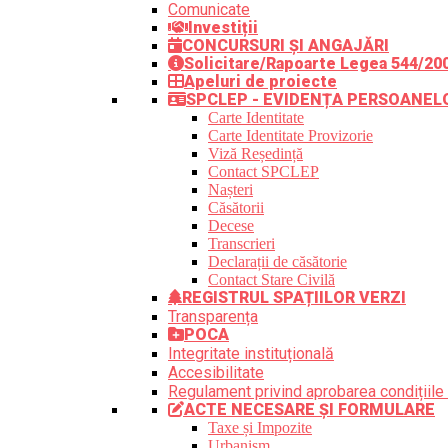
Comunicate
Investiții
CONCURSURI ȘI ANGAJĂRI
Solicitare/Rapoarte Legea 544/20
Apeluri de proiecte
SPCLEP - EVIDENȚA PERSOANEL
Carte Identitate
Carte Identitate Provizorie
Viză Reședință
Contact SPCLEP
Nașteri
Căsătorii
Decese
Transcrieri
Declarații de căsătorie
Contact Stare Civilă
REGISTRUL SPAȚIILOR VERZI
Transparența
POCA
Integritate instituțională
Accesibilitate
Regulament privind aprobarea condițiile 
ACTE NECESARE ȘI FORMULARE
Taxe și Impozite
Urbanism