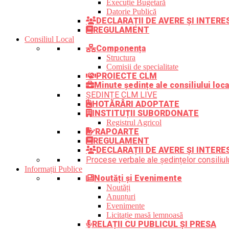
Execuție Bugetară
Datorie Publică
DECLARAȚII DE AVERE ȘI INTER
REGULAMENT
Consiliul Local
Componența
Structura
Comisii de specialitate
PROIECTE CLM
Minute ședințe ale consiliului loca
ȘEDINȚE CLM LIVE
HOTĂRÂRI ADOPTATE
INSTITUȚII SUBORDONATE
Registrul Agricol
RAPOARTE
REGULAMENT
DECLARAȚII DE AVERE ȘI INTERE
Procese verbale ale ședințelor consiliulu
Informații Publice
Noutăți și Evenimente
Noutăți
Anunțuri
Evenimente
Licitație masă lemnoasă
RELAȚII CU PUBLICUL ȘI PRESA