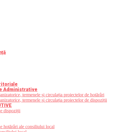
nță
itoriale
e Administrative
zatorice, termenele și circulația proiectelor de hotărâri
zatorice, termenele și circulația proiectelor de dispoziții
UTIVE
e dispoziții
 hotărâri ale consiliului local
nsiliului local