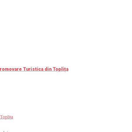
romovare Turistica din Toplița
Toplița