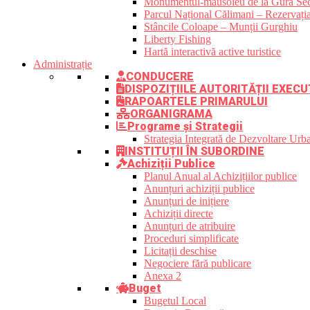
Monumentul-mausoleu de la Gura Sec
Parcul Național Călimani – Rezervația
Stâncile Coloape – Munții Gurghiu
Liberty Fishing
Hartă interactivă active turistice
Administrație
CONDUCERE
DISPOZIȚIILE AUTORITĂȚII EXECU
RAPOARTELE PRIMARULUI
ORGANIGRAMA
Programe și Strategii
Strategia Integrată de Dezvoltare Ur
INSTITUȚII ÎN SUBORDINE
Achiziții Publice
Planul Anual al Achizițiilor publice
Anunțuri achiziții publice
Anunțuri de inițiere
Achiziții directe
Anunțuri de atribuire
Proceduri simplificate
Licitații deschise
Negociere fără publicare
Anexa 2
Buget
Bugetul Local