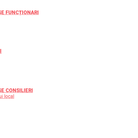
ESE FUNCȚIONARI
l
SE CONSILIERI
i local