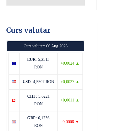
Curs valutar
Curs valutar: 06 Aug 2026
EUR
: 5,2513
+0,0024 ▲
RON
USD
: 4,5507 RON
+0,0027 ▲
CHF
: 5,6221
+0,0011 ▲
RON
GBP
: 6,1236
-0,0008 ▼
RON