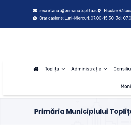
secretariat@primariatoplita.ro
Nicolae Bălces
Orar casierie: Luni-Miercuri: 07.00-15.30; Joi: 07
Toplița
Administrație
Consiliu
Moni
Primăria Municipiului Topliț