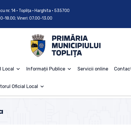
cu nr. 14 • Toplița • Harghita • 535700
.00-18.00; Vineri: 07.00-13.00
l Local
Informații Publice
Servicii online
Contac
torul Oficial Local
a