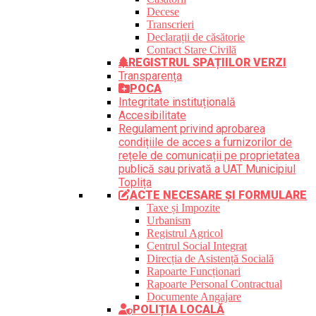
Decese
Transcrieri
Declarații de căsătorie
Contact Stare Civilă
REGISTRUL SPAȚIILOR VERZI
Transparența
POCA
Integritate instituțională
Accesibilitate
Regulament privind aprobarea
condițiile de acces a furnizorilor de
rețele de comunicații pe proprietatea
publică sau privată a UAT Municipiul
Toplița
ACTE NECESARE ȘI FORMULARE
Taxe și Impozite
Urbanism
Registrul Agricol
Centrul Social Integrat
Direcția de Asistență Socială
Rapoarte Funcționari
Rapoarte Personal Contractual
Documente Angajare
POLIȚIA LOCALĂ