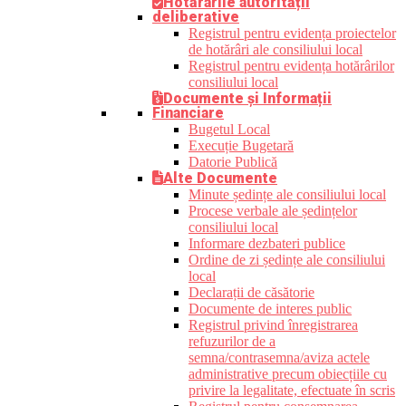
Hotărârile autorității
deliberative
Registrul pentru evidența proiectelor
de hotărâri ale consiliului local
Registrul pentru evidența hotărârilor
consiliului local
Documente și Informații
Financiare
Bugetul Local
Execuție Bugetară
Datorie Publică
Alte Documente
Minute ședințe ale consiliului local
Procese verbale ale ședințelor
consiliului local
Informare dezbateri publice
Ordine de zi ședințe ale consiliului
local
Declarații de căsătorie
Documente de interes public
Registrul privind înregistrarea
refuzurilor de a
semna/contrasemna/aviza actele
administrative precum obiecțiile cu
privire la legalitate, efectuate în scris