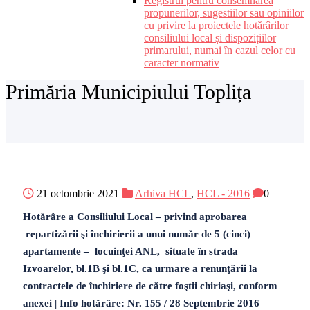
Registrul pentru consemnarea
propunerilor, sugestiilor sau opiniilor
cu privire la proiectele hotărârilor
consiliului local și dispozițiilor
primarului, numai în cazul celor cu
caracter normativ
Primăria Municipiului Toplița
21 octombrie 2021
Arhiva HCL
,
HCL - 2016
0
Hotărâre a Consiliului Local – privind aprobarea
repartizării şi închirierii a unui număr de 5 (cinci)
apartamente – locuinţei ANL, situate în strada
Izvoarelor, bl.1B şi bl.1C, ca urmare a renunţării la
contractele de închiriere de către foştii chiriaşi, conform
anexei | Info hotărâre: Nr. 155 / 28 Septembrie 2016