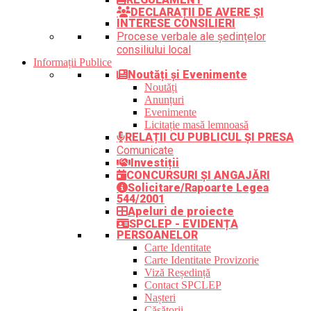
DECLARAȚII DE AVERE ȘI
INTERESE CONSILIERI
Procese verbale ale ședințelor
consiliului local
Informații Publice
Noutăți și Evenimente
Noutăți
Anunțuri
Evenimente
Licitație masă lemnoasă
RELAȚII CU PUBLICUL ȘI PRESA
Comunicate
Investiții
CONCURSURI ȘI ANGAJĂRI
Solicitare/Rapoarte Legea
544/2001
Apeluri de proiecte
SPCLEP - EVIDENȚA
PERSOANELOR
Carte Identitate
Carte Identitate Provizorie
Viză Reședință
Contact SPCLEP
Nașteri
Căsătorii