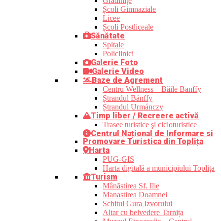
Grădinițe
Școli Gimnaziale
Licee
Școli Postliceale
Sănătate
Spitale
Policlinici
Galerie Foto
Galerie Video
Baze de Agrement
Centru Wellness – Băile Banffy
Ștrandul Bánffy
Ștrandul Urmánczy
Timp liber / Recreere activă
Trasee turistice şi cicloturistice
Centrul Național de Informare si
Promovare Turistica din Toplița
Harta
PUG-GIS
Harta digitală a municipiului Toplița
Turism
Mânăstirea Sf. Ilie
Manastirea Doamnei
Schitul Gura Izvorului
Altar cu belvedere Tarnița