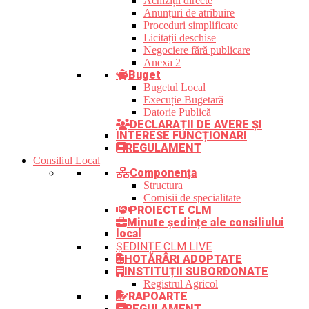
Achiziții directe
Anunțuri de atribuire
Proceduri simplificate
Licitații deschise
Negociere fără publicare
Anexa 2
Buget
Bugetul Local
Execuție Bugetară
Datorie Publică
DECLARAȚII DE AVERE ȘI
INTERESE FUNCȚIONARI
REGULAMENT
Consiliul Local
Componența
Structura
Comisii de specialitate
PROIECTE CLM
Minute ședințe ale consiliului
local
ȘEDINȚE CLM LIVE
HOTĂRÂRI ADOPTATE
INSTITUȚII SUBORDONATE
Registrul Agricol
RAPOARTE
REGULAMENT