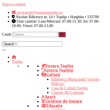
Skip to content
secretariat@primariatoplita.ro
Nicolae Bălcescu nr. 14 • Toplița • Harghita • 535700
Orar casierie: Luni-Miercuri: 07.00-15.30; Joi: 07.00-
18.00; Vineri: 07.00-13.00
Caută
Toplița
Despre Toplița
Istoria Topliței
Cultură
Biblioteca Municipală “George
Sbârcea”
Casa de Cultură Toplița
Cinema 3D Calimani
Sport
Cetățeni de Onoare
Educație