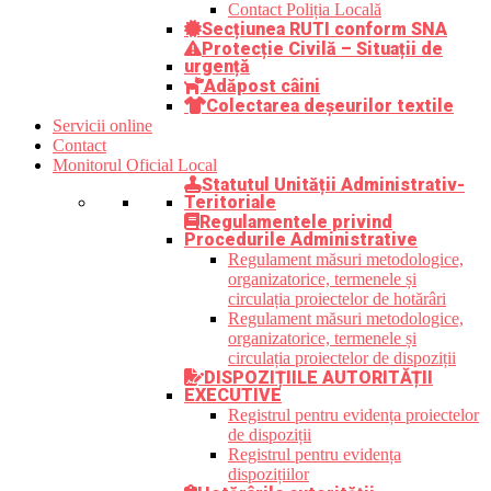
Contact Poliția Locală
Secțiunea RUTI conform SNA
Protecție Civilă – Situații de
urgență
Adăpost câini
Colectarea deșeurilor textile
Servicii online
Contact
Monitorul Oficial Local
Statutul Unității Administrativ-
Teritoriale
Regulamentele privind
Procedurile Administrative
Regulament măsuri metodologice,
organizatorice, termenele și
circulația proiectelor de hotărâri
Regulament măsuri metodologice,
organizatorice, termenele și
circulația proiectelor de dispoziții
DISPOZIȚIILE AUTORITĂȚII
EXECUTIVE
Registrul pentru evidența proiectelor
de dispoziții
Registrul pentru evidența
dispozițiilor