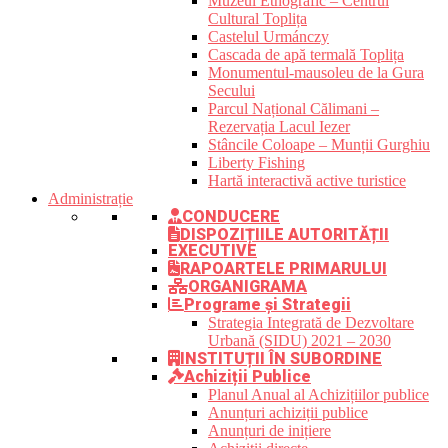
Muzeul Etnografic – Centrul
Cultural Toplița
Castelul Urmánczy
Cascada de apă termală Toplița
Monumentul-mausoleu de la Gura
Secului
Parcul Național Călimani –
Rezervația Lacul Iezer
Stâncile Coloape – Munții Gurghiu
Liberty Fishing
Hartă interactivă active turistice
Administrație
CONDUCERE
DISPOZIȚIILE AUTORITĂȚII
EXECUTIVE
RAPOARTELE PRIMARULUI
ORGANIGRAMA
Programe și Strategii
Strategia Integrată de Dezvoltare
Urbană (SIDU) 2021 – 2030
INSTITUȚII ÎN SUBORDINE
Achiziții Publice
Planul Anual al Achizițiilor publice
Anunțuri achiziții publice
Anunțuri de inițiere