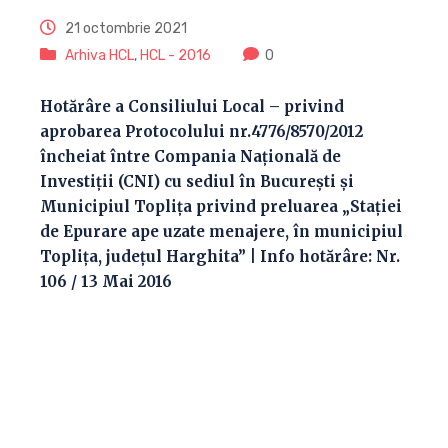
21 octombrie 2021
Arhiva HCL
,
HCL - 2016
0
Hotărâre a Consiliului Local – privind
aprobarea Protocolului nr.4776/8570/2012
încheiat între Compania Naţională de
Investiţii (CNI) cu sediul în Bucureşti şi
Municipiul Topliţa privind preluarea „Staţiei
de Epurare ape uzate menajere, în municipiul
Topliţa, judeţul Harghita” | Info hotărâre: Nr.
106 / 13 Mai 2016