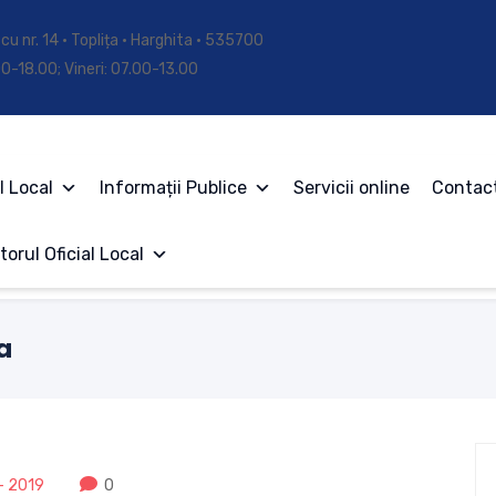
cu nr. 14 • Toplița • Harghita • 535700
.00-18.00; Vineri: 07.00-13.00
l Local
Informații Publice
Servicii online
Contac
torul Oficial Local
a
- 2019
0