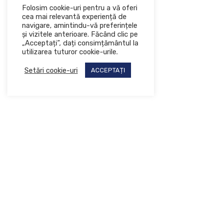
Folosim cookie-uri pentru a vă oferi
cea mai relevantă experiență de
navigare, amintindu-vă preferințele
și vizitele anterioare. Făcând clic pe
„Acceptați”, dați consimțământul la
utilizarea tuturor cookie-urile.
Setări cookie-uri
ACCEPTAȚI