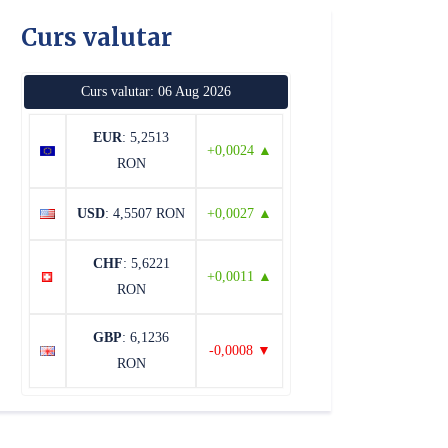
Curs valutar
Curs valutar: 06 Aug 2026
EUR
: 5,2513
+0,0024 ▲
RON
USD
: 4,5507 RON
+0,0027 ▲
CHF
: 5,6221
+0,0011 ▲
RON
GBP
: 6,1236
-0,0008 ▼
RON