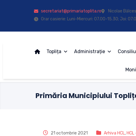
secretariat@primariatoplita.ro
Nicolae Bălces
Orar casierie: Luni-Miercuri: 07.00-15.30; Joi: 07
Toplița
Administrație
Consiliu
Moni
Primăria Municipiului Topliț
21 octombrie 2021
Arhiva HCL
,
HCL 